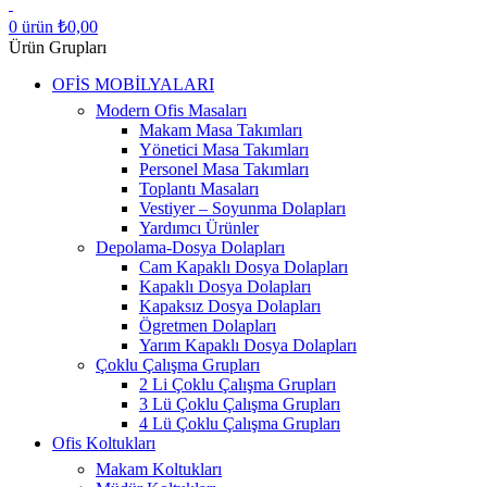
0
ürün
₺
0,00
Ürün Grupları
OFİS MOBİLYALARI
Modern Ofis Masaları
Makam Masa Takımları
Yönetici Masa Takımları
Personel Masa Takımları
Toplantı Masaları
Vestiyer – Soyunma Dolapları
Yardımcı Ürünler
Depolama-Dosya Dolapları
Cam Kapaklı Dosya Dolapları
Kapaklı Dosya Dolapları
Kapaksız Dosya Dolapları
Ögretmen Dolapları
Yarım Kapaklı Dosya Dolapları
Çoklu Çalışma Grupları
2 Li Çoklu Çalışma Grupları
3 Lü Çoklu Çalışma Grupları
4 Lü Çoklu Çalışma Grupları
Ofis Koltukları
Makam Koltukları