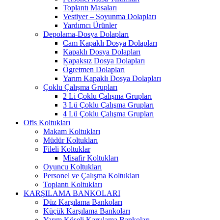
Toplantı Masaları
Vestiyer – Soyunma Dolapları
Yardımcı Ürünler
Depolama-Dosya Dolapları
Cam Kapaklı Dosya Dolapları
Kapaklı Dosya Dolapları
Kapaksız Dosya Dolapları
Ögretmen Dolapları
Yarım Kapaklı Dosya Dolapları
Çoklu Çalışma Grupları
2 Li Çoklu Çalışma Grupları
3 Lü Çoklu Çalışma Grupları
4 Lü Çoklu Çalışma Grupları
Ofis Koltukları
Makam Koltukları
Müdür Koltukları
Fileli Koltuklar
Misafir Koltukları
Oyuncu Koltukları
Personel ve Çalışma Koltukları
Toplantı Koltukları
KARŞILAMA BANKOLARI
Düz Karşılama Bankoları
Küçük Karşılama Bankoları
Yarım Köşeli Karşılama Bankoları