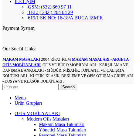
İLETİŞİM
GSM: (532) 669 97 11
TEL: ( 232 ) 264 64 29
619/1 SK NO: 16-18/A BUCA İZMİR
Payment System:
Our Social Links:
MAKAM MASALARI
2004 RİFAT KUM
MAKAM MASALARI - ARGETA
OFİS MOBİLYALARI
. OFİS VE BÜRO MOBİLYALARI - KARŞILAMA VE
DANIŞMA BANKOLARI - MÜDÜR, MİSAFİR, TOPLANTI VE ÇALIŞMA
KOLTUKLARI - KÜÇÜK, KLASİK, BEKLEME VE OFİS OTURMA GRUPLARI
- DOSYA VE KLASÖR DOLAPLARI .
Search
Menu
Ürün Grupları
OFİS MOBİLYALARI
Modern Ofis Masaları
Makam Masa Takımları
Yönetici Masa Takımları
Personel Masa Takımları