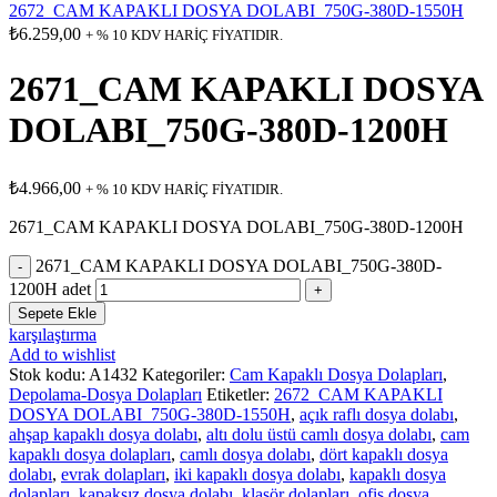
2672_CAM KAPAKLI DOSYA DOLABI_750G-380D-1550H
₺
6.259,00
+ % 10 KDV HARİÇ FİYATIDIR.
2671_CAM KAPAKLI DOSYA
DOLABI_750G-380D-1200H
₺
4.966,00
+ % 10 KDV HARİÇ FİYATIDIR.
2671_CAM KAPAKLI DOSYA DOLABI_750G-380D-1200H
2671_CAM KAPAKLI DOSYA DOLABI_750G-380D-
1200H adet
Sepete Ekle
karşılaştırma
Add to wishlist
Stok kodu:
A1432
Kategoriler:
Cam Kapaklı Dosya Dolapları
,
Depolama-Dosya Dolapları
Etiketler:
2672_CAM KAPAKLI
DOSYA DOLABI_750G-380D-1550H
,
açık raflı dosya dolabı
,
ahşap kapaklı dosya dolabı
,
altı dolu üstü camlı dosya dolabı
,
cam
kapaklı dosya dolapları
,
camlı dosya dolabı
,
dört kapaklı dosya
dolabı
,
evrak dolapları
,
iki kapaklı dosya dolabı
,
kapaklı dosya
dolapları
,
kapaksız dosya dolabı
,
klasör dolapları
,
ofis dosya