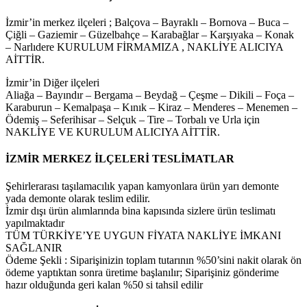
İzmir’in merkez ilçeleri ; Balçova – Bayraklı – Bornova – Buca –
Çiğli – Gaziemir – Güzelbahçe – Karabağlar – Karşıyaka – Konak
– Narlıdere KURULUM FİRMAMIZA , NAKLİYE ALICIYA
AİTTİR.
İzmir’in Diğer ilçeleri
Aliağa – Bayındır – Bergama – Beydağ – Çeşme – Dikili – Foça –
Karaburun – Kemalpaşa – Kınık – Kiraz – Menderes – Menemen –
Ödemiş – Seferihisar – Selçuk – Tire – Torbalı ve Urla için
NAKLİYE VE KURULUM ALICIYA AİTTİR.
İZMİR MERKEZ İLÇELERİ TESLİMATLAR
Şehirlerarası taşılamacılık yapan kamyonlara ürün yarı demonte
yada demonte olarak teslim edilir.
İzmir dışı ürün alımlarında bina kapısında sizlere ürün teslimatı
yapılmaktadır
TÜM TÜRKİYE’YE UYGUN FİYATA NAKLİYE İMKANI
SAĞLANIR
Ödeme Şekli : Siparişinizin toplam tutarının %50’sini nakit olarak ön
ödeme yaptıktan sonra üretime başlanılır; Siparişiniz gönderime
hazır olduğunda geri kalan %50 si tahsil edilir