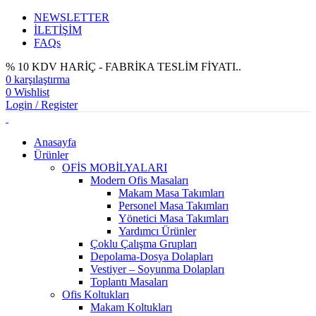
NEWSLETTER
İLETİŞİM
FAQs
% 10 KDV HARİÇ - FABRİKA TESLİM FİYATI..
0
karşılaştırma
0
Wishlist
Login / Register
Anasayfa
Ürünler
OFİS MOBİLYALARI
Modern Ofis Masaları
Makam Masa Takımları
Personel Masa Takımları
Yönetici Masa Takımları
Yardımcı Ürünler
Çoklu Çalışma Grupları
Depolama-Dosya Dolapları
Vestiyer – Soyunma Dolapları
Toplantı Masaları
Ofis Koltukları
Makam Koltukları