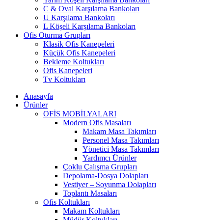
C & Oval Karşılama Bankoları
U Karşılama Bankoları
L Köşeli Karşılama Bankoları
Ofis Oturma Grupları
Klasik Ofis Kanepeleri
Küçük Ofis Kanepeleri
Bekleme Koltukları
Ofis Kanepeleri
Tv Koltukları
Anasayfa
Ürünler
OFİS MOBİLYALARI
Modern Ofis Masaları
Makam Masa Takımları
Personel Masa Takımları
Yönetici Masa Takımları
Yardımcı Ürünler
Çoklu Çalışma Grupları
Depolama-Dosya Dolapları
Vestiyer – Soyunma Dolapları
Toplantı Masaları
Ofis Koltukları
Makam Koltukları
Müdür Koltukları