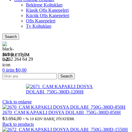
Bekleme Koltukları
Klasik Ofis Kanepeleri
Küçük Ofis Kanepeleri
Ofis Kanepeleri
Tv Koltukları
Search
24/7 İLETİŞİM
0 232 264 64 29
0
ürün
₺
0,00
Search
Click to enlarge
2670_CAM KAPAKLI DOSYA DOLABI_750G-380D-850H
₺
3.694,00
+ % 10 KDV HARİÇ FİYATIDIR.
Back to products