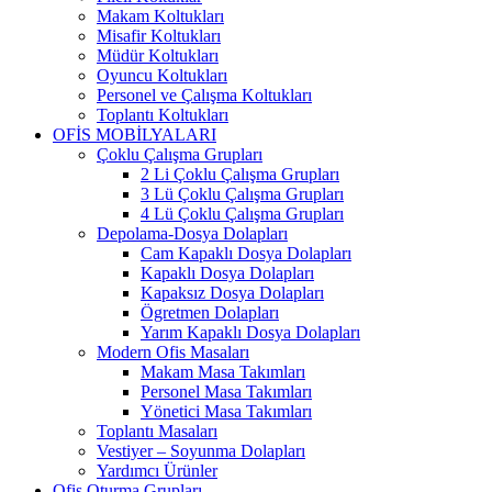
Makam Koltukları
Misafir Koltukları
Müdür Koltukları
Oyuncu Koltukları
Personel ve Çalışma Koltukları
Toplantı Koltukları
OFİS MOBİLYALARI
Çoklu Çalışma Grupları
2 Li Çoklu Çalışma Grupları
3 Lü Çoklu Çalışma Grupları
4 Lü Çoklu Çalışma Grupları
Depolama-Dosya Dolapları
Cam Kapaklı Dosya Dolapları
Kapaklı Dosya Dolapları
Kapaksız Dosya Dolapları
Ögretmen Dolapları
Yarım Kapaklı Dosya Dolapları
Modern Ofis Masaları
Makam Masa Takımları
Personel Masa Takımları
Yönetici Masa Takımları
Toplantı Masaları
Vestiyer – Soyunma Dolapları
Yardımcı Ürünler
Ofis Oturma Grupları