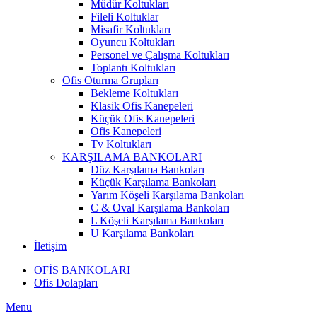
Müdür Koltukları
Fileli Koltuklar
Misafir Koltukları
Oyuncu Koltukları
Personel ve Çalışma Koltukları
Toplantı Koltukları
Ofis Oturma Grupları
Bekleme Koltukları
Klasik Ofis Kanepeleri
Küçük Ofis Kanepeleri
Ofis Kanepeleri
Tv Koltukları
KARŞILAMA BANKOLARI
Düz Karşılama Bankoları
Küçük Karşılama Bankoları
Yarım Köşeli Karşılama Bankoları
C & Oval Karşılama Bankoları
L Köşeli Karşılama Bankoları
U Karşılama Bankoları
İletişim
OFİS BANKOLARI
Ofis Dolapları
Menu