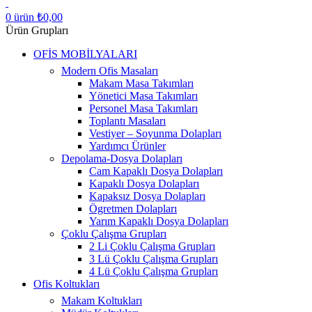
0
ürün
₺
0,00
Ürün Grupları
OFİS MOBİLYALARI
Modern Ofis Masaları
Makam Masa Takımları
Yönetici Masa Takımları
Personel Masa Takımları
Toplantı Masaları
Vestiyer – Soyunma Dolapları
Yardımcı Ürünler
Depolama-Dosya Dolapları
Cam Kapaklı Dosya Dolapları
Kapaklı Dosya Dolapları
Kapaksız Dosya Dolapları
Ögretmen Dolapları
Yarım Kapaklı Dosya Dolapları
Çoklu Çalışma Grupları
2 Li Çoklu Çalışma Grupları
3 Lü Çoklu Çalışma Grupları
4 Lü Çoklu Çalışma Grupları
Ofis Koltukları
Makam Koltukları