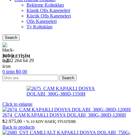
Bekleme Koltukları
Klasik Ofis Kanepeleri
Küçük Ofis Kanepeleri
Ofis Kanepeleri
Tv Koltukları
Search
24/7 İLETİŞİM
0 232 264 64 29
0
ürün
₺
0,00
Search
Click to enlarge
2674_CAM KAPAKLI DOSYA DOLABI_380G-380D-1200H
₺
2.975,00
+ % 10 KDV HARİÇ FİYATIDIR.
Back to products