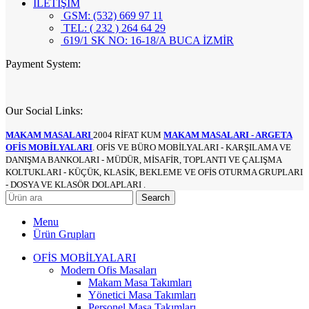
İLETİŞİM
GSM: (532) 669 97 11
TEL: ( 232 ) 264 64 29
619/1 SK NO: 16-18/A BUCA İZMİR
Payment System:
Our Social Links:
MAKAM MASALARI
2004 RİFAT KUM
MAKAM MASALARI - ARGETA
OFİS MOBİLYALARI
. OFİS VE BÜRO MOBİLYALARI - KARŞILAMA VE
DANIŞMA BANKOLARI - MÜDÜR, MİSAFİR, TOPLANTI VE ÇALIŞMA
KOLTUKLARI - KÜÇÜK, KLASİK, BEKLEME VE OFİS OTURMA GRUPLARI
- DOSYA VE KLASÖR DOLAPLARI .
Search
Menu
Ürün Grupları
OFİS MOBİLYALARI
Modern Ofis Masaları
Makam Masa Takımları
Yönetici Masa Takımları
Personel Masa Takımları