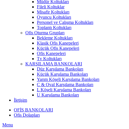
Müdür Koltukları
Fileli Koltuklar
Misafir Koltukları
Oyuncu Koltukları
Personel ve Çalışma Koltukları
Toplantı Koltukları
Ofis Oturma Grupları
Bekleme Koltukları
Klasik Ofis Kanepeleri
Küçük Ofis Kanepeleri
Ofis Kanepeleri
Tv Koltukları
KARŞILAMA BANKOLARI
Düz Karşılama Bankoları
Küçük Karşılama Bankoları
Yarım Köşeli Karşılama Bankoları
C & Oval Karşılama Bankoları
L Köşeli Karşılama Bankoları
U Karşılama Bankoları
İletişim
OFİS BANKOLARI
Ofis Dolapları
Menu