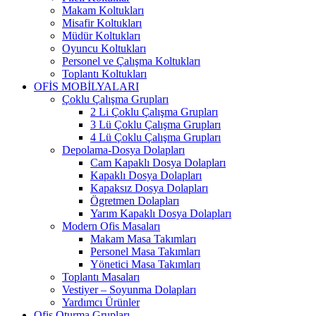
Makam Koltukları
Misafir Koltukları
Müdür Koltukları
Oyuncu Koltukları
Personel ve Çalışma Koltukları
Toplantı Koltukları
OFİS MOBİLYALARI
Çoklu Çalışma Grupları
2 Li Çoklu Çalışma Grupları
3 Lü Çoklu Çalışma Grupları
4 Lü Çoklu Çalışma Grupları
Depolama-Dosya Dolapları
Cam Kapaklı Dosya Dolapları
Kapaklı Dosya Dolapları
Kapaksız Dosya Dolapları
Ögretmen Dolapları
Yarım Kapaklı Dosya Dolapları
Modern Ofis Masaları
Makam Masa Takımları
Personel Masa Takımları
Yönetici Masa Takımları
Toplantı Masaları
Vestiyer – Soyunma Dolapları
Yardımcı Ürünler
Ofis Oturma Grupları