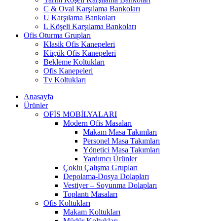
C & Oval Karşılama Bankoları
U Karşılama Bankoları
L Köşeli Karşılama Bankoları
Ofis Oturma Grupları
Klasik Ofis Kanepeleri
Küçük Ofis Kanepeleri
Bekleme Koltukları
Ofis Kanepeleri
Tv Koltukları
Anasayfa
Ürünler
OFİS MOBİLYALARI
Modern Ofis Masaları
Makam Masa Takımları
Personel Masa Takımları
Yönetici Masa Takımları
Yardımcı Ürünler
Çoklu Çalışma Grupları
Depolama-Dosya Dolapları
Vestiyer – Soyunma Dolapları
Toplantı Masaları
Ofis Koltukları
Makam Koltukları
Müdür Koltukları