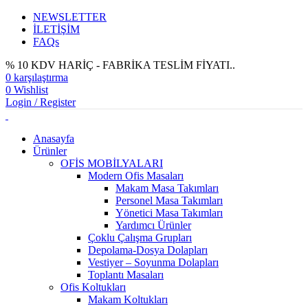
NEWSLETTER
İLETİŞİM
FAQs
% 10 KDV HARİÇ - FABRİKA TESLİM FİYATI..
0
karşılaştırma
0
Wishlist
Login / Register
Anasayfa
Ürünler
OFİS MOBİLYALARI
Modern Ofis Masaları
Makam Masa Takımları
Personel Masa Takımları
Yönetici Masa Takımları
Yardımcı Ürünler
Çoklu Çalışma Grupları
Depolama-Dosya Dolapları
Vestiyer – Soyunma Dolapları
Toplantı Masaları
Ofis Koltukları
Makam Koltukları