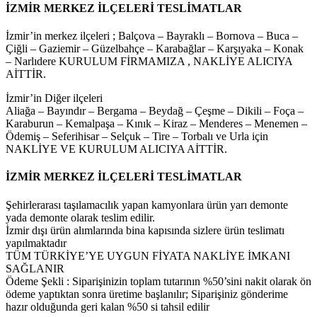
İZMİR MERKEZ İLÇELERİ TESLİMATLAR
İzmir’in merkez ilçeleri ; Balçova – Bayraklı – Bornova – Buca –
Çiğli – Gaziemir – Güzelbahçe – Karabağlar – Karşıyaka – Konak
– Narlıdere KURULUM FİRMAMIZA , NAKLİYE ALICIYA
AİTTİR.
İzmir’in Diğer ilçeleri
Aliağa – Bayındır – Bergama – Beydağ – Çeşme – Dikili – Foça –
Karaburun – Kemalpaşa – Kınık – Kiraz – Menderes – Menemen –
Ödemiş – Seferihisar – Selçuk – Tire – Torbalı ve Urla için
NAKLİYE VE KURULUM ALICIYA AİTTİR.
İZMİR MERKEZ İLÇELERİ TESLİMATLAR
Şehirlerarası taşılamacılık yapan kamyonlara ürün yarı demonte
yada demonte olarak teslim edilir.
İzmir dışı ürün alımlarında bina kapısında sizlere ürün teslimatı
yapılmaktadır
TÜM TÜRKİYE’YE UYGUN FİYATA NAKLİYE İMKANI
SAĞLANIR
Ödeme Şekli : Siparişinizin toplam tutarının %50’sini nakit olarak ön
ödeme yaptıktan sonra üretime başlanılır; Siparişiniz gönderime
hazır olduğunda geri kalan %50 si tahsil edilir