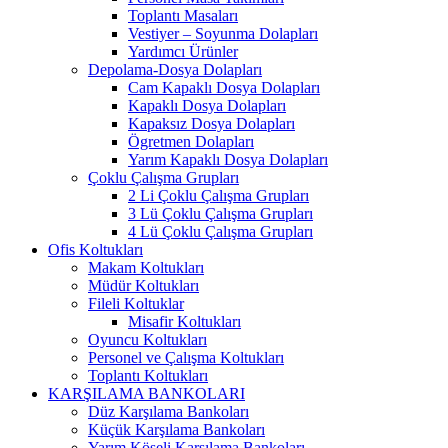
Toplantı Masaları
Vestiyer – Soyunma Dolapları
Yardımcı Ürünler
Depolama-Dosya Dolapları
Cam Kapaklı Dosya Dolapları
Kapaklı Dosya Dolapları
Kapaksız Dosya Dolapları
Ögretmen Dolapları
Yarım Kapaklı Dosya Dolapları
Çoklu Çalışma Grupları
2 Li Çoklu Çalışma Grupları
3 Lü Çoklu Çalışma Grupları
4 Lü Çoklu Çalışma Grupları
Ofis Koltukları
Makam Koltukları
Müdür Koltukları
Fileli Koltuklar
Misafir Koltukları
Oyuncu Koltukları
Personel ve Çalışma Koltukları
Toplantı Koltukları
KARŞILAMA BANKOLARI
Düz Karşılama Bankoları
Küçük Karşılama Bankoları
Yarım Köşeli Karşılama Bankoları