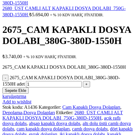
2680_ÜST CAMLI ALT KAPAKLI DOSYA DOLABI_750G-
380D-1550H
₺
5.694,00
+ % 10 KDV HARİÇ FİYATIDIR.
2675_CAM KAPAKLI DOSYA
DOLABI_380G-380D-1550H
₺
3.740,00
+ % 10 KDV HARİÇ FİYATIDIR.
2675_CAM KAPAKLI DOSYA DOLABI_380G-380D-1550H
2675_CAM KAPAKLI DOSYA DOLABI_380G-380D-
1550H adet
Sepete Ekle
karşılaştırma
Add to wishlist
Stok kodu:
A1436
Kategoriler:
Cam Kapaklı Dosya Dolapları
,
Depolama-Dosya Dolapları
Etiketler:
2680_ÜST CAMLI ALT
KAPAKLI DOSYA DOLABI_750G-380D-1550H
,
açık raflı
dosya dolabı
,
ahşap kapaklı dosya dolabı
,
altı dolu üstü camlı dosya
dolabı
,
cam kapaklı dosya dolapları
,
camlı dosya dolabı
,
dört kapaklı
dosya dolabı
,
evrak dolapları
,
iki kapaklı dosya dolabı
,
kapaklı