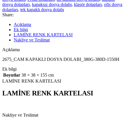
dosya dolapları
,
kapaksız dosya dolabı
,
klasör dolapları
,
ofis dosya
dolapları
,
tek kapaklı dosya dolabı
Share:
Açıklama
Ek bilgi
LAMİNE RENK KARTELASI
Nakliye ve Teslimat
Açıklama
2675_CAM KAPAKLI DOSYA DOLABI_380G-380D-1550H
Ek bilgi
Boyutlar
38 × 38 × 155 cm
LAMİNE RENK KARTELASI
LAMİNE RENK KARTELASI
Nakliye ve Teslimat