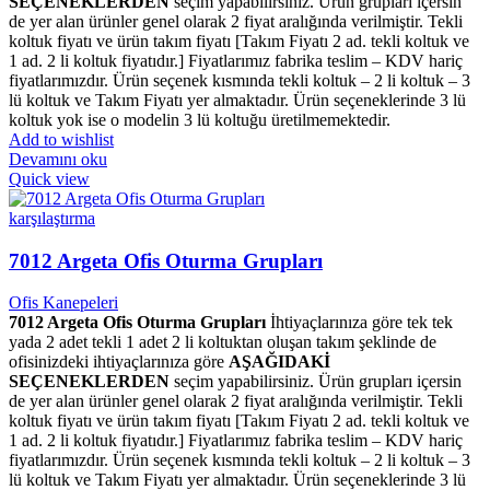
SEÇENEKLERDEN
seçim yapabilirsiniz. Ürün grupları içersin
de yer alan ürünler genel olarak 2 fiyat aralığında verilmiştir. Tekli
koltuk fiyatı ve ürün takım fiyatı [Takım Fiyatı 2 ad. tekli koltuk ve
1 ad. 2 li koltuk fiyatıdır.] Fiyatlarımız fabrika teslim – KDV hariç
fiyatlarımızdır. Ürün seçenek kısmında tekli koltuk – 2 li koltuk – 3
lü koltuk ve Takım Fiyatı yer almaktadır. Ürün seçeneklerinde 3 lü
koltuk yok ise o modelin 3 lü koltuğu üretilmemektedir.
Add to wishlist
Devamını oku
Quick view
karşılaştırma
7012 Argeta Ofis Oturma Grupları
Ofis Kanepeleri
7012 Argeta Ofis Oturma Grupları
İhtiyaçlarınıza göre tek tek
yada 2 adet tekli 1 adet 2 li koltuktan oluşan takım şeklinde de
ofisinizdeki ihtiyaçlarınıza göre
AŞAĞIDAKİ
SEÇENEKLERDEN
seçim yapabilirsiniz. Ürün grupları içersin
de yer alan ürünler genel olarak 2 fiyat aralığında verilmiştir. Tekli
koltuk fiyatı ve ürün takım fiyatı [Takım Fiyatı 2 ad. tekli koltuk ve
1 ad. 2 li koltuk fiyatıdır.] Fiyatlarımız fabrika teslim – KDV hariç
fiyatlarımızdır. Ürün seçenek kısmında tekli koltuk – 2 li koltuk – 3
lü koltuk ve Takım Fiyatı yer almaktadır. Ürün seçeneklerinde 3 lü