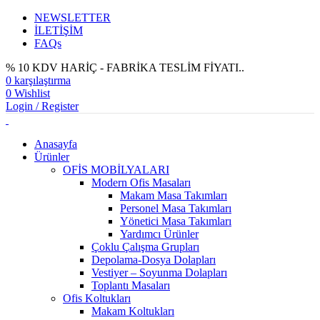
NEWSLETTER
İLETİŞİM
FAQs
% 10 KDV HARİÇ - FABRİKA TESLİM FİYATI..
0
karşılaştırma
0
Wishlist
Login / Register
Anasayfa
Ürünler
OFİS MOBİLYALARI
Modern Ofis Masaları
Makam Masa Takımları
Personel Masa Takımları
Yönetici Masa Takımları
Yardımcı Ürünler
Çoklu Çalışma Grupları
Depolama-Dosya Dolapları
Vestiyer – Soyunma Dolapları
Toplantı Masaları
Ofis Koltukları
Makam Koltukları