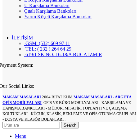
U Karşılama Bankoları
Çıtalı Karşılama Bankoları
Yarım Köşeli Karşılama Bankoları
İLETİŞİM
GSM: (532) 669 97 11
TEL: ( 232 ) 264 64 29
619/1 SK NO: 16-18/A BUCA İZMİR
Payment System:
Our Social Links:
MAKAM MASALARI
2004 RİFAT KUM
MAKAM MASALARI - ARGETA
OFİS MOBİLYALARI
. OFİS VE BÜRO MOBİLYALARI - KARŞILAMA VE
DANIŞMA BANKOLARI - MÜDÜR, MİSAFİR, TOPLANTI VE ÇALIŞMA
KOLTUKLARI - KÜÇÜK, KLASİK, BEKLEME VE OFİS OTURMA GRUPLARI
- DOSYA VE KLASÖR DOLAPLARI .
Search
Menu