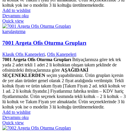
koltuk yok ise o modelin 3 lü koltuğu üretilmemektedir.
Add to wishlist
Devamını oku
Quick view
karşılaştırma
7001 Argeta Ofis Oturma Grupları
Klasik Ofis Kanepeleri
,
Ofis Kanepeleri
7001 Argeta Ofis Oturma Grupları
İhtiyaçlarınıza göre tek tek
yada 2 adet tekli 1 adet 2 li koltuktan oluşan takım şeklinde de
ofisinizdeki ihtiyaçlarınıza göre
AŞAĞIDAKİ
SEÇENEKLERDEN
seçim yapabilirsiniz. Ürün grupları içersin
de yer alan ürünler genel olarak 2 fiyat aralığında verilmiştir. Tekli
koltuk fiyatı ve ürün takım fiyatı [Takım Fiyatı 2 ad. tekli koltuk ve
1 ad. 2 li koltuk fiyatıdır.] Fiyatlarımız fabrika teslim – KDV hariç
fiyatlarımızdır. Ürün seçenek kısmında tekli koltuk – 2 li koltuk – 3
lü koltuk ve Takım Fiyatı yer almaktadır. Ürün seçeneklerinde 3 lü
koltuk yok ise o modelin 3 lü koltuğu üretilmemektedir.
Add to wishlist
Devamını oku
Quick view