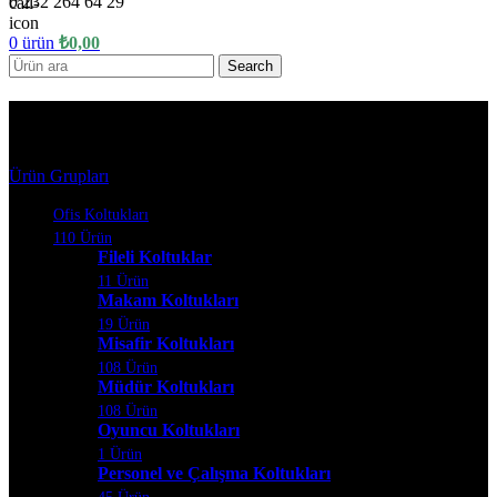
0 232 264 64 29
0
ürün
₺
0,00
Search
Ofis Kanepeleri
Ürün Grupları
Ofis Koltukları
110 Ürün
Fileli Koltuklar
11 Ürün
Makam Koltukları
19 Ürün
Misafir Koltukları
108 Ürün
Müdür Koltukları
108 Ürün
Oyuncu Koltukları
1 Ürün
Personel ve Çalışma Koltukları