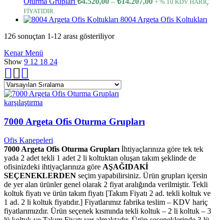
Oturma Grupları
₺
4.520,00
–
₺
14.207,00
+ % 10 KDV HARİÇ
through
range:
FİYATIDIR.
₺2.706,00
₺4.520,00
8004 Argeta Ofis Koltukları
through
126 sonuçtan 1-12 arası gösteriliyor
₺14.207,00
Kenar Menü
Show
9
12
18
24
karşılaştırma
7000 Argeta Ofis Oturma Grupları
Ofis Kanepeleri
7000 Argeta Ofis Oturma Grupları
İhtiyaçlarınıza göre tek tek
yada 2 adet tekli 1 adet 2 li koltuktan oluşan takım şeklinde de
ofisinizdeki ihtiyaçlarınıza göre
AŞAĞIDAKİ
SEÇENEKLERDEN
seçim yapabilirsiniz. Ürün grupları içersin
de yer alan ürünler genel olarak 2 fiyat aralığında verilmiştir. Tekli
koltuk fiyatı ve ürün takım fiyatı [Takım Fiyatı 2 ad. tekli koltuk ve
1 ad. 2 li koltuk fiyatıdır.] Fiyatlarımız fabrika teslim – KDV hariç
fiyatlarımızdır. Ürün seçenek kısmında tekli koltuk – 2 li koltuk – 3
lü koltuk ve Takım Fiyatı yer almaktadır. Ürün seçeneklerinde 3 lü