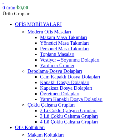
0
ürün
₺
0,00
Ürün Grupları
OFİS MOBİLYALARI
Modern Ofis Masaları
Makam Masa Takımları
Yönetici Masa Takımları
Personel Masa Takımları
Toplantı Masaları
Vestiyer – Soyunma Dolapları
Yardımcı Ürünler
Depolama-Dosya Dolapları
Cam Kapaklı Dosya Dolapları
Kapaklı Dosya Dolapları
Kapaksız Dosya Dolapları
Ögretmen Dolapları
Yarım Kapaklı Dosya Dolapları
Çoklu Çalışma Grupları
2 Li Çoklu Çalışma Grupları
3 Lü Çoklu Çalışma Grupları
4 Lü Çoklu Çalışma Grupları
Ofis Koltukları
Makam Koltukları