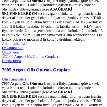
7004 Argeta Ofis Oturma Grupları
İhtiyaçlarınıza göre tek tek
yada 2 adet tekli 1 adet 2 li koltuktan oluşan takım şeklinde de
ofisinizdeki ihtiyaçlarınıza göre
AŞAĞIDAKİ
SEÇENEKLERDEN
seçim yapabilirsiniz. Ürün grupları içersin
de yer alan ürünler genel olarak 2 fiyat aralığında verilmiştir. Tekli
koltuk fiyatı ve ürün takım fiyatı [Takım Fiyatı 2 ad. tekli koltuk ve
1 ad. 2 li koltuk fiyatıdır.] Fiyatlarımız fabrika teslim – KDV hariç
fiyatlarımızdır. Ürün seçenek kısmında tekli koltuk – 2 li koltuk – 3
lü koltuk ve Takım Fiyatı yer almaktadır. Ürün seçeneklerinde 3 lü
koltuk yok ise o modelin 3 lü koltuğu üretilmemektedir.
Add to wishlist
Devamını oku
Quick view
karşılaştırma
7005 Argeta Ofis Oturma Grupları
Ofis Kanepeleri
7005 Argeta Ofis Oturma Grupları
İhtiyaçlarınıza göre tek tek
yada 2 adet tekli 1 adet 2 li koltuktan oluşan takım şeklinde de
ofisinizdeki ihtiyaçlarınıza göre
AŞAĞIDAKİ
SEÇENEKLERDEN
seçim yapabilirsiniz. Ürün grupları içersin
de yer alan ürünler genel olarak 2 fiyat aralığında verilmiştir. Tekli
koltuk fiyatı ve ürün takım fiyatı [Takım Fiyatı 2 ad. tekli koltuk ve