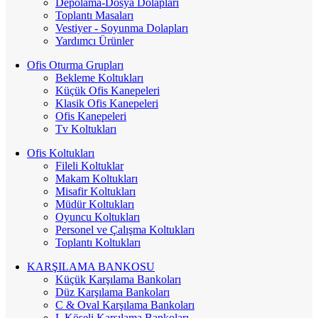
Depolama-Dosya Dolapları
Toplantı Masaları
Vestiyer - Soyunma Dolapları
Yardımcı Ürünler
Ofis Oturma Grupları
Bekleme Koltukları
Küçük Ofis Kanepeleri
Klasik Ofis Kanepeleri
Ofis Kanepeleri
Tv Koltukları
Ofis Koltukları
Fileli Koltuklar
Makam Koltukları
Misafir Koltukları
Müdür Koltukları
Oyuncu Koltukları
Personel ve Çalışma Koltukları
Toplantı Koltukları
KARŞILAMA BANKOSU
Küçük Karşılama Bankoları
Düz Karşılama Bankoları
C & Oval Karşılama Bankoları
L Köşeli Karşılama Bankoları