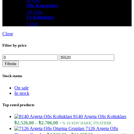
58 Ürün
Ofis Kanepeleri
126 Ürün
Tv Koltukları
1 Ürün
Close
Filter by price
En
En
düşük
yüksek
Filtrele
fiyat
fiyat
Stock status
On sale
In stock
Top rated products
8140 Argeta Ofis Koltukları
Price
₺
2.526,00
–
₺
2.706,00
+ % 10 KDV HARİÇ FİYATIDIR.
range:
7126 Argeta Ofis
₺2.526,00
Price