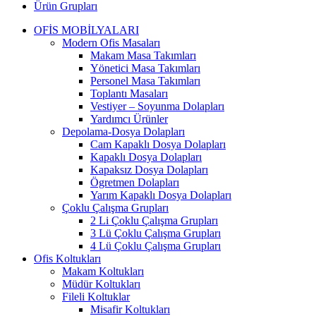
Ürün Grupları
OFİS MOBİLYALARI
Modern Ofis Masaları
Makam Masa Takımları
Yönetici Masa Takımları
Personel Masa Takımları
Toplantı Masaları
Vestiyer – Soyunma Dolapları
Yardımcı Ürünler
Depolama-Dosya Dolapları
Cam Kapaklı Dosya Dolapları
Kapaklı Dosya Dolapları
Kapaksız Dosya Dolapları
Ögretmen Dolapları
Yarım Kapaklı Dosya Dolapları
Çoklu Çalışma Grupları
2 Li Çoklu Çalışma Grupları
3 Lü Çoklu Çalışma Grupları
4 Lü Çoklu Çalışma Grupları
Ofis Koltukları
Makam Koltukları
Müdür Koltukları
Fileli Koltuklar
Misafir Koltukları