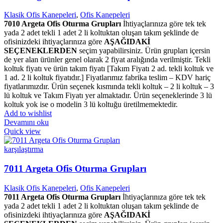
Klasik Ofis Kanepeleri
,
Ofis Kanepeleri
7010 Argeta Ofis Oturma Grupları
İhtiyaçlarınıza göre tek tek
yada 2 adet tekli 1 adet 2 li koltuktan oluşan takım şeklinde de
ofisinizdeki ihtiyaçlarınıza göre
AŞAĞIDAKİ
SEÇENEKLERDEN
seçim yapabilirsiniz. Ürün grupları içersin
de yer alan ürünler genel olarak 2 fiyat aralığında verilmiştir. Tekli
koltuk fiyatı ve ürün takım fiyatı [Takım Fiyatı 2 ad. tekli koltuk ve
1 ad. 2 li koltuk fiyatıdır.] Fiyatlarımız fabrika teslim – KDV hariç
fiyatlarımızdır. Ürün seçenek kısmında tekli koltuk – 2 li koltuk – 3
lü koltuk ve Takım Fiyatı yer almaktadır. Ürün seçeneklerinde 3 lü
koltuk yok ise o modelin 3 lü koltuğu üretilmemektedir.
Add to wishlist
Devamını oku
Quick view
karşılaştırma
7011 Argeta Ofis Oturma Grupları
Klasik Ofis Kanepeleri
,
Ofis Kanepeleri
7011 Argeta Ofis Oturma Grupları
İhtiyaçlarınıza göre tek tek
yada 2 adet tekli 1 adet 2 li koltuktan oluşan takım şeklinde de
ofisinizdeki ihtiyaçlarınıza göre
AŞAĞIDAKİ