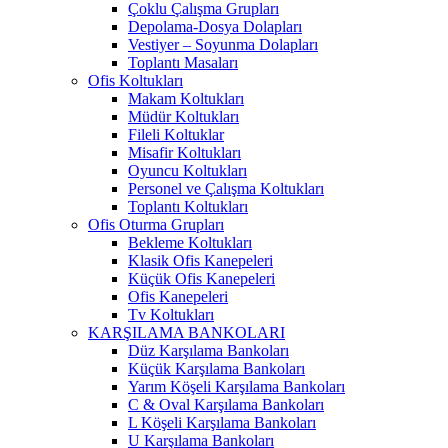
Çoklu Çalışma Grupları
Depolama-Dosya Dolapları
Vestiyer – Soyunma Dolapları
Toplantı Masaları
Ofis Koltukları
Makam Koltukları
Müdür Koltukları
Fileli Koltuklar
Misafir Koltukları
Oyuncu Koltukları
Personel ve Çalışma Koltukları
Toplantı Koltukları
Ofis Oturma Grupları
Bekleme Koltukları
Klasik Ofis Kanepeleri
Küçük Ofis Kanepeleri
Ofis Kanepeleri
Tv Koltukları
KARŞILAMA BANKOLARI
Düz Karşılama Bankoları
Küçük Karşılama Bankoları
Yarım Köşeli Karşılama Bankoları
C & Oval Karşılama Bankoları
L Köşeli Karşılama Bankoları
U Karşılama Bankoları