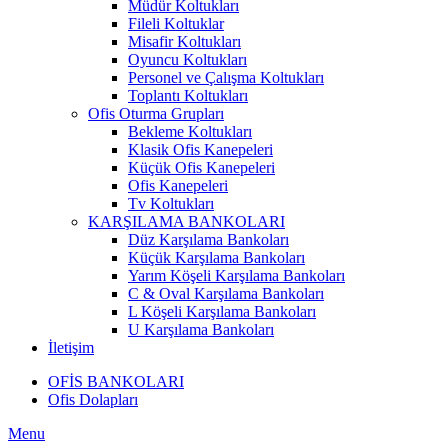
Müdür Koltukları
Fileli Koltuklar
Misafir Koltukları
Oyuncu Koltukları
Personel ve Çalışma Koltukları
Toplantı Koltukları
Ofis Oturma Grupları
Bekleme Koltukları
Klasik Ofis Kanepeleri
Küçük Ofis Kanepeleri
Ofis Kanepeleri
Tv Koltukları
KARŞILAMA BANKOLARI
Düz Karşılama Bankoları
Küçük Karşılama Bankoları
Yarım Köşeli Karşılama Bankoları
C & Oval Karşılama Bankoları
L Köşeli Karşılama Bankoları
U Karşılama Bankoları
İletişim
OFİS BANKOLARI
Ofis Dolapları
Menu