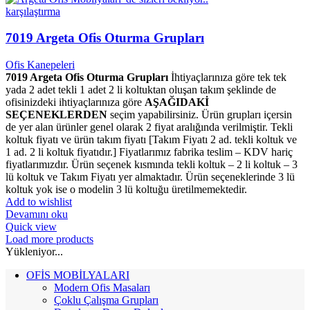
karşılaştırma
7019 Argeta Ofis Oturma Grupları
Ofis Kanepeleri
7019 Argeta Ofis Oturma Grupları
İhtiyaçlarınıza göre tek tek
yada 2 adet tekli 1 adet 2 li koltuktan oluşan takım şeklinde de
ofisinizdeki ihtiyaçlarınıza göre
AŞAĞIDAKİ
SEÇENEKLERDEN
seçim yapabilirsiniz. Ürün grupları içersin
de yer alan ürünler genel olarak 2 fiyat aralığında verilmiştir. Tekli
koltuk fiyatı ve ürün takım fiyatı [Takım Fiyatı 2 ad. tekli koltuk ve
1 ad. 2 li koltuk fiyatıdır.] Fiyatlarımız fabrika teslim – KDV hariç
fiyatlarımızdır. Ürün seçenek kısmında tekli koltuk – 2 li koltuk – 3
lü koltuk ve Takım Fiyatı yer almaktadır. Ürün seçeneklerinde 3 lü
koltuk yok ise o modelin 3 lü koltuğu üretilmemektedir.
Add to wishlist
Devamını oku
Quick view
Load more products
Yükleniyor...
OFİS MOBİLYALARI
Modern Ofis Masaları
Çoklu Çalışma Grupları