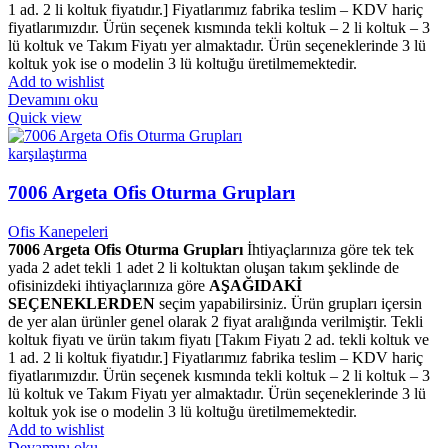
1 ad. 2 li koltuk fiyatıdır.] Fiyatlarımız fabrika teslim – KDV hariç
fiyatlarımızdır. Ürün seçenek kısmında tekli koltuk – 2 li koltuk – 3
lü koltuk ve Takım Fiyatı yer almaktadır. Ürün seçeneklerinde 3 lü
koltuk yok ise o modelin 3 lü koltuğu üretilmemektedir.
Add to wishlist
Devamını oku
Quick view
karşılaştırma
7006 Argeta Ofis Oturma Grupları
Ofis Kanepeleri
7006 Argeta Ofis Oturma Grupları
İhtiyaçlarınıza göre tek tek
yada 2 adet tekli 1 adet 2 li koltuktan oluşan takım şeklinde de
ofisinizdeki ihtiyaçlarınıza göre
AŞAĞIDAKİ
SEÇENEKLERDEN
seçim yapabilirsiniz. Ürün grupları içersin
de yer alan ürünler genel olarak 2 fiyat aralığında verilmiştir. Tekli
koltuk fiyatı ve ürün takım fiyatı [Takım Fiyatı 2 ad. tekli koltuk ve
1 ad. 2 li koltuk fiyatıdır.] Fiyatlarımız fabrika teslim – KDV hariç
fiyatlarımızdır. Ürün seçenek kısmında tekli koltuk – 2 li koltuk – 3
lü koltuk ve Takım Fiyatı yer almaktadır. Ürün seçeneklerinde 3 lü
koltuk yok ise o modelin 3 lü koltuğu üretilmemektedir.
Add to wishlist
Devamını oku