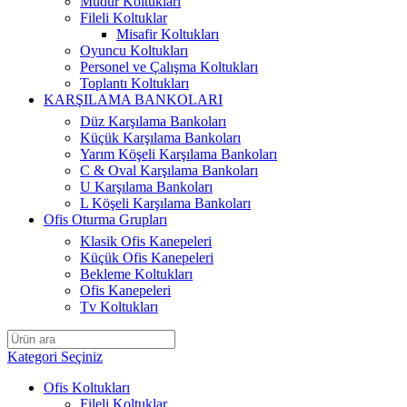
Müdür Koltukları
Fileli Koltuklar
Misafir Koltukları
Oyuncu Koltukları
Personel ve Çalışma Koltukları
Toplantı Koltukları
KARŞILAMA BANKOLARI
Düz Karşılama Bankoları
Küçük Karşılama Bankoları
Yarım Köşeli Karşılama Bankoları
C & Oval Karşılama Bankoları
U Karşılama Bankoları
L Köşeli Karşılama Bankoları
Ofis Oturma Grupları
Klasik Ofis Kanepeleri
Küçük Ofis Kanepeleri
Bekleme Koltukları
Ofis Kanepeleri
Tv Koltukları
Kategori Seçiniz
Ofis Koltukları
Fileli Koltuklar