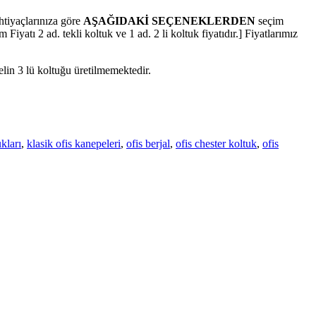
ihtiyaçlarınıza göre
AŞAĞIDAKİ SEÇENEKLERDEN
seçim
 Fiyatı 2 ad. tekli koltuk ve 1 ad. 2 li koltuk fiyatıdır.] Fiyatlarımız
lin 3 lü koltuğu üretilmemektedir.
kları
,
klasik ofis kanepeleri
,
ofis berjal
,
ofis chester koltuk
,
ofis