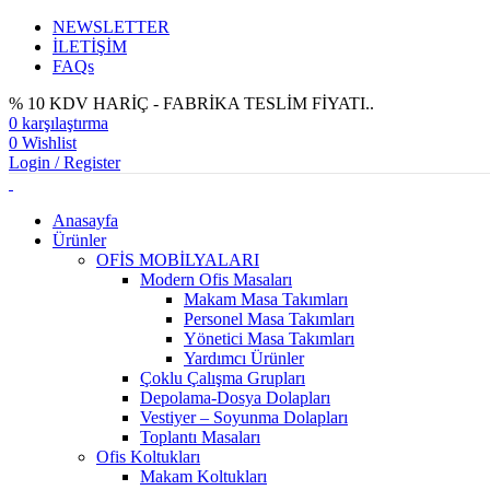
NEWSLETTER
İLETİŞİM
FAQs
% 10 KDV HARİÇ - FABRİKA TESLİM FİYATI..
0
karşılaştırma
0
Wishlist
Login / Register
Anasayfa
Ürünler
OFİS MOBİLYALARI
Modern Ofis Masaları
Makam Masa Takımları
Personel Masa Takımları
Yönetici Masa Takımları
Yardımcı Ürünler
Çoklu Çalışma Grupları
Depolama-Dosya Dolapları
Vestiyer – Soyunma Dolapları
Toplantı Masaları
Ofis Koltukları
Makam Koltukları