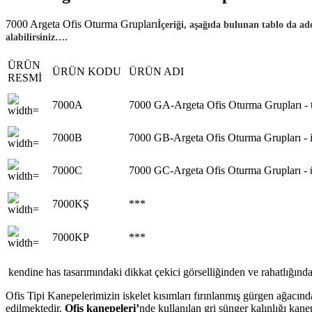
7000 Argeta Ofis Oturma Grupları
İçeriği, aşağıda bulunan tablo da ade
.
alabilirsiniz…
ÜRÜN
ÜRÜN KODU
ÜRÜN ADI
RESMİ
7000A
7000 GA-Argeta Ofis Oturma Grupları - t
7000B
7000 GB-Argeta Ofis Oturma Grupları - i
7000C
7000 GC-Argeta Ofis Oturma Grupları - 
7000KŞ
***
7000KP
***
kendine has tasarımındaki dikkat çekici görselliğinden ve rahatlığın
Ofis Tipi Kanepelerimizin iskelet kısımları fırınlanmış gürgen ağacında
edilmektedir.
Ofis kanepeleri’
nde kullanılan gri sünger kalınlığı kan