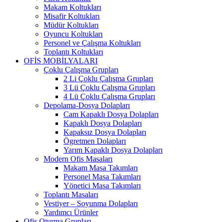
Makam Koltukları
Misafir Koltukları
Müdür Koltukları
Oyuncu Koltukları
Personel ve Çalışma Koltukları
Toplantı Koltukları
OFİS MOBİLYALARI
Çoklu Çalışma Grupları
2 Li Çoklu Çalışma Grupları
3 Lü Çoklu Çalışma Grupları
4 Lü Çoklu Çalışma Grupları
Depolama-Dosya Dolapları
Cam Kapaklı Dosya Dolapları
Kapaklı Dosya Dolapları
Kapaksız Dosya Dolapları
Ögretmen Dolapları
Yarım Kapaklı Dosya Dolapları
Modern Ofis Masaları
Makam Masa Takımları
Personel Masa Takımları
Yönetici Masa Takımları
Toplantı Masaları
Vestiyer – Soyunma Dolapları
Yardımcı Ürünler
Ofis Oturma Grupları