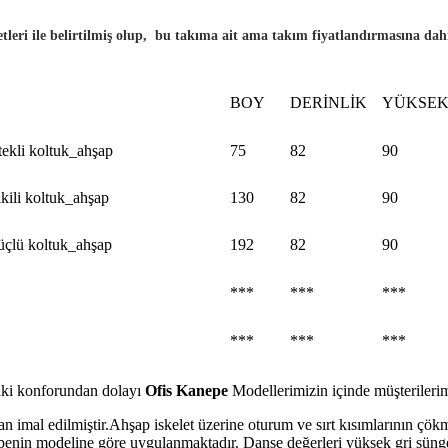
tleri ile belirtilmiş olup, bu takıma ait ama takım fiyatlandırmasına dahil
BOY
DERİNLİK
YÜKSEK
ekli koltuk_ahşap
75
82
90
kili koltuk_ahşap
130
82
90
üçlü koltuk_ahşap
192
82
90
***
***
***
***
***
***
daki konforundan dolayı
Ofis Kanepe
Modellerimizin içinde müşterilerim
n imal edilmiştir.Ahşap iskelet üzerine oturum ve sırt kısımlarının çökm
epenin modeline göre uygulanmaktadır. Danse değerleri yüksek gri sünge