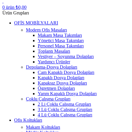
0
ürün
₺
0,00
Ürün Grupları
OFİS MOBİLYALARI
Modern Ofis Masaları
Makam Masa Takımları
Yönetici Masa Takımları
Personel Masa Takımları
Toplantı Masaları
Vestiyer – Soyunma Dolapları
Yardımcı Ürünler
Depolama-Dosya Dolapları
Cam Kapaklı Dosya Dolapları
Kapaklı Dosya Dolapları
Kapaksız Dosya Dolapları
Ögretmen Dolapları
Yarım Kapaklı Dosya Dolapları
Çoklu Çalışma Grupları
2 Li Çoklu Çalışma Grupları
3 Lü Çoklu Çalışma Grupları
4 Lü Çoklu Çalışma Grupları
Ofis Koltukları
Makam Koltukları