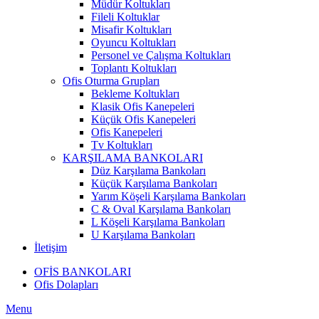
Müdür Koltukları
Fileli Koltuklar
Misafir Koltukları
Oyuncu Koltukları
Personel ve Çalışma Koltukları
Toplantı Koltukları
Ofis Oturma Grupları
Bekleme Koltukları
Klasik Ofis Kanepeleri
Küçük Ofis Kanepeleri
Ofis Kanepeleri
Tv Koltukları
KARŞILAMA BANKOLARI
Düz Karşılama Bankoları
Küçük Karşılama Bankoları
Yarım Köşeli Karşılama Bankoları
C & Oval Karşılama Bankoları
L Köşeli Karşılama Bankoları
U Karşılama Bankoları
İletişim
OFİS BANKOLARI
Ofis Dolapları
Menu