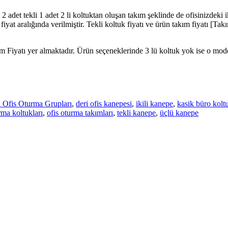
 2 adet tekli 1 adet 2 li koltuktan oluşan takım şeklinde de ofisinizdeki 
iyat aralığında verilmiştir. Tekli koltuk fiyatı ve ürün takım fiyatı [Takım
ım Fiyatı yer almaktadır. Ürün seçeneklerinde 3 lü koltuk yok ise o mode
 Ofis Oturma Grupları
,
deri ofis kanepesi
,
ikili kanepe
,
kasik büro koltu
rma koltukları
,
ofis oturma takımları
,
tekli kanepe
,
üçlü kanepe