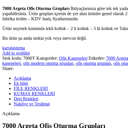
7000 Argeta Ofis Oturma Grupları
İhtiyaçlarınıza göre tek tek yada
yapabilirsiniz. Ürün grupları içersin de yer alan ürünler genel olarak 2 f
fabrika teslim – KDV hariç fiyatlarımızdır.
Ürün seçenek kısmında tekli koltuk – 2 li koltuk – 3 lü koltuk ve Tak
Bu ürün şu anda stokta yok veya mevcut değil.
karşılaştırma
Add to wishlist
Stok kodu:
7000T
Kategoriler:
Ofis Kanepeleri
Etiketler:
7000 Argeta
kanepeleri
,
ofis modern oturma grupları
,
ofis oturma grupları
,
ofis otu
Share:
Açıklama
Ek bilgi
FİLE RENKLERİ
KUMAŞ RENKLERİ
Deri Renkleri
Nakliye ve Teslimat
Açıklama
7000 Argeta Ofis Oturma Grupları