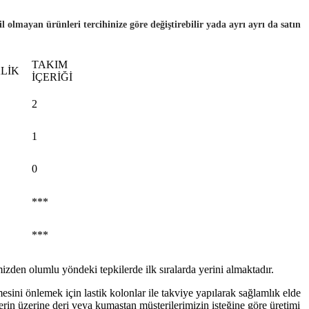
 olmayan ürünleri tercihinize göre değiştirebilir yada ayrı ayrı da satın
TAKIM
LİK
İÇERİĞİ
2
1
0
***
***
izden olumlu yöndeki tepkilerde ilk sıralarda yerini almaktadır.
esini önlemek için lastik kolonlar ile takviye yapılarak sağlamlık elde
rin üzerine deri veya kumaştan müşterilerimizin isteğine göre üretimi