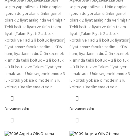
AŞAĞIDAKİ SEÇENEKLERDEN
AŞAĞIDAKİ SEÇENEKLERDEN
seçim yapabilirsiniz. Ürün grupları
seçim yapabilirsiniz. Ürün grupları
içersin de yer alan ürünler genel
içersin de yer alan ürünler genel
olarak 2 fiyat aralığında verilmiştir.
olarak 2 fiyat aralığında verilmiştir.
Tekli koltuk fiyatı ve ürün takım
Tekli koltuk fiyatı ve ürün takım
fiyatı [Takım Fiyatı 2 ad. tekli
fiyatı [Takım Fiyatı 2 ad. tekli
koltuk ve 1 ad. 2 li koltuk fiyatıdır.]
koltuk ve 1 ad. 2 li koltuk fiyatıdır.]
Fiyatlarımız fabrika teslim – KDV
Fiyatlarımız fabrika teslim – KDV
hariç fiyatlarımızdır. Ürün seçenek
hariç fiyatlarımızdır. Ürün seçenek
kısmında tekli koltuk – 2 li koltuk
kısmında tekli koltuk – 2 li koltuk
– 3 lü koltuk ve Takım Fiyatı yer
– 3 lü koltuk ve Takım Fiyatı yer
almaktadır. Ürün seçeneklerinde 3
almaktadır. Ürün seçeneklerinde 3
lü koltuk yok ise o modelin 3 lü
lü koltuk yok ise o modelin 3 lü
koltuğu üretilmemektedir.
koltuğu üretilmemektedir.
Devamını oku
Devamını oku