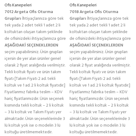
Ofis Kanepeleri
Ofis Kanepeleri
7012 Argeta Ofis Oturma
7018 Argeta Ofis Oturma
Grupları
İhtiyaçlarınıza göre tek
Grupları
İhtiyaçlarınıza göre tek
tek yada 2 adet tekli 1 adet 2 li
tek yada 2 adet tekli 1 adet 2 li
koltuktan oluşan takım şeklinde
koltuktan oluşan takım şeklinde
de ofisinizdeki ihtiyaçlarınıza göre
de ofisinizdeki ihtiyaçlarınıza göre
AŞAĞIDAKİ SEÇENEKLERDEN
AŞAĞIDAKİ SEÇENEKLERDEN
seçim yapabilirsiniz. Ürün grupları
seçim yapabilirsiniz. Ürün grupları
içersin de yer alan ürünler genel
içersin de yer alan ürünler genel
olarak 2 fiyat aralığında verilmiştir.
olarak 2 fiyat aralığında verilmiştir.
Tekli koltuk fiyatı ve ürün takım
Tekli koltuk fiyatı ve ürün takım
fiyatı [Takım Fiyatı 2 ad. tekli
fiyatı [Takım Fiyatı 2 ad. tekli
koltuk ve 1 ad. 2 li koltuk fiyatıdır.]
koltuk ve 1 ad. 2 li koltuk fiyatıdır.]
Fiyatlarımız fabrika teslim – KDV
Fiyatlarımız fabrika teslim – KDV
hariç fiyatlarımızdır. Ürün seçenek
hariç fiyatlarımızdır. Ürün seçenek
kısmında tekli koltuk – 2 li koltuk
kısmında tekli koltuk – 2 li koltuk
– 3 lü koltuk ve Takım Fiyatı yer
– 3 lü koltuk ve Takım Fiyatı yer
almaktadır. Ürün seçeneklerinde 3
almaktadır. Ürün seçeneklerinde 3
lü koltuk yok ise o modelin 3 lü
lü koltuk yok ise o modelin 3 lü
koltuğu üretilmemektedir.
koltuğu üretilmemektedir.