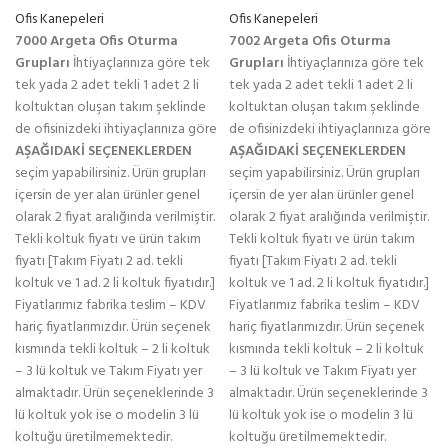
Ofis Kanepeleri
Ofis Kanepeleri
7000 Argeta Ofis Oturma
7002 Argeta Ofis Oturma
Grupları
İhtiyaçlarınıza göre tek
Grupları
İhtiyaçlarınıza göre tek
tek yada 2 adet tekli 1 adet 2 li
tek yada 2 adet tekli 1 adet 2 li
koltuktan oluşan takım şeklinde
koltuktan oluşan takım şeklinde
de ofisinizdeki ihtiyaçlarınıza göre
de ofisinizdeki ihtiyaçlarınıza göre
AŞAĞIDAKİ SEÇENEKLERDEN
AŞAĞIDAKİ SEÇENEKLERDEN
seçim yapabilirsiniz. Ürün grupları
seçim yapabilirsiniz. Ürün grupları
içersin de yer alan ürünler genel
içersin de yer alan ürünler genel
olarak 2 fiyat aralığında verilmiştir.
olarak 2 fiyat aralığında verilmiştir.
Tekli koltuk fiyatı ve ürün takım
Tekli koltuk fiyatı ve ürün takım
fiyatı [Takım Fiyatı 2 ad. tekli
fiyatı [Takım Fiyatı 2 ad. tekli
koltuk ve 1 ad. 2 li koltuk fiyatıdır.]
koltuk ve 1 ad. 2 li koltuk fiyatıdır.]
Fiyatlarımız fabrika teslim – KDV
Fiyatlarımız fabrika teslim – KDV
hariç fiyatlarımızdır. Ürün seçenek
hariç fiyatlarımızdır. Ürün seçenek
kısmında tekli koltuk – 2 li koltuk
kısmında tekli koltuk – 2 li koltuk
– 3 lü koltuk ve Takım Fiyatı yer
– 3 lü koltuk ve Takım Fiyatı yer
almaktadır. Ürün seçeneklerinde 3
almaktadır. Ürün seçeneklerinde 3
lü koltuk yok ise o modelin 3 lü
lü koltuk yok ise o modelin 3 lü
koltuğu üretilmemektedir.
koltuğu üretilmemektedir.