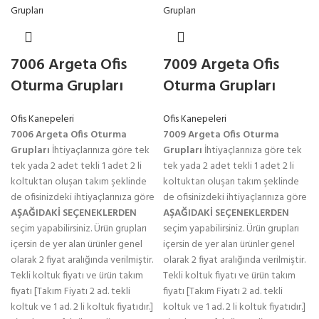
7006 Argeta Ofis
7009 Argeta Ofis
Oturma Grupları
Oturma Grupları
Ofis Kanepeleri
Ofis Kanepeleri
7006 Argeta Ofis Oturma
7009 Argeta Ofis Oturma
Grupları
İhtiyaçlarınıza göre tek
Grupları
İhtiyaçlarınıza göre tek
tek yada 2 adet tekli 1 adet 2 li
tek yada 2 adet tekli 1 adet 2 li
koltuktan oluşan takım şeklinde
koltuktan oluşan takım şeklinde
de ofisinizdeki ihtiyaçlarınıza göre
de ofisinizdeki ihtiyaçlarınıza göre
AŞAĞIDAKİ SEÇENEKLERDEN
AŞAĞIDAKİ SEÇENEKLERDEN
seçim yapabilirsiniz. Ürün grupları
seçim yapabilirsiniz. Ürün grupları
içersin de yer alan ürünler genel
içersin de yer alan ürünler genel
olarak 2 fiyat aralığında verilmiştir.
olarak 2 fiyat aralığında verilmiştir.
Tekli koltuk fiyatı ve ürün takım
Tekli koltuk fiyatı ve ürün takım
fiyatı [Takım Fiyatı 2 ad. tekli
fiyatı [Takım Fiyatı 2 ad. tekli
koltuk ve 1 ad. 2 li koltuk fiyatıdır.]
koltuk ve 1 ad. 2 li koltuk fiyatıdır.]