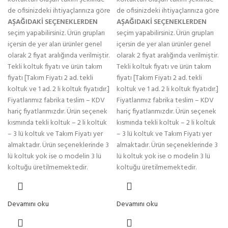
de ofisinizdeki ihtiyaçlarınıza göre
de ofisinizdeki ihtiyaçlarınıza göre
AŞAĞIDAKİ SEÇENEKLERDEN
AŞAĞIDAKİ SEÇENEKLERDEN
seçim yapabilirsiniz. Ürün grupları
seçim yapabilirsiniz. Ürün grupları
içersin de yer alan ürünler genel
içersin de yer alan ürünler genel
olarak 2 fiyat aralığında verilmiştir.
olarak 2 fiyat aralığında verilmiştir.
Tekli koltuk fiyatı ve ürün takım
Tekli koltuk fiyatı ve ürün takım
fiyatı [Takım Fiyatı 2 ad. tekli
fiyatı [Takım Fiyatı 2 ad. tekli
koltuk ve 1 ad. 2 li koltuk fiyatıdır.]
koltuk ve 1 ad. 2 li koltuk fiyatıdır.]
Fiyatlarımız fabrika teslim – KDV
Fiyatlarımız fabrika teslim – KDV
hariç fiyatlarımızdır. Ürün seçenek
hariç fiyatlarımızdır. Ürün seçenek
kısmında tekli koltuk – 2 li koltuk
kısmında tekli koltuk – 2 li koltuk
– 3 lü koltuk ve Takım Fiyatı yer
– 3 lü koltuk ve Takım Fiyatı yer
almaktadır. Ürün seçeneklerinde 3
almaktadır. Ürün seçeneklerinde 3
lü koltuk yok ise o modelin 3 lü
lü koltuk yok ise o modelin 3 lü
koltuğu üretilmemektedir.
koltuğu üretilmemektedir.
Devamını oku
Devamını oku