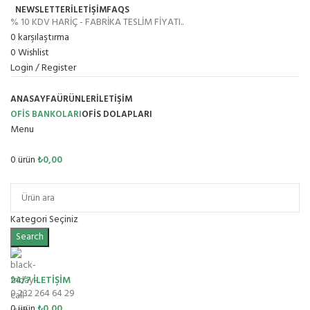
NEWSLETTER
İLETİŞİM
FAQS
% 10 KDV HARİÇ - FABRİKA TESLİM FİYATI..
0
karşılaştırma
0
Wishlist
Login / Register
ANASAYFA
ÜRÜNLER
İLETIŞIM
OFİS BANKOLARI
OFIS DOLAPLARI
Menu
0
ürün
₺
0,00
Ürün Grupları
Kategori Seçiniz
Search
24/7 İLETİŞİM
0 232 264 64 29
0
ürün
₺
0,00