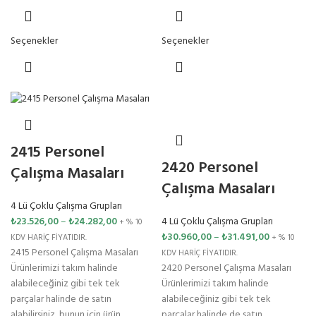
Seçenekler
Seçenekler
2415 Personel
2420 Personel
Çalışma Masaları
Çalışma Masaları
4 Lü Çoklu Çalışma Grupları
4 Lü Çoklu Çalışma Grupları
₺
23.526,00
–
₺
24.282,00
+ % 10
₺
30.960,00
–
₺
31.491,00
+ % 10
KDV HARİÇ FİYATIDIR.
2415 Personel Çalışma Masaları
KDV HARİÇ FİYATIDIR.
2420 Personel Çalışma Masaları
Ürünlerimizi takım halinde
Ürünlerimizi takım halinde
alabileceğiniz gibi tek tek
alabileceğiniz gibi tek tek
parçalar halinde de satın
parçalar halinde de satın
alabilirsiniz, bunun için ürün