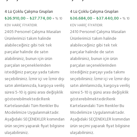
4 Lü Çoklu Çalışma Grupları
4 Lü Çoklu Çalışma Grupları
₺
26.910,00
–
₺
27.774,00
₺
36.684,00
–
₺
37.440,00
+ % 10
+ % 10
KDV HARİÇ FİYATIDIR.
KDV HARİÇ FİYATIDIR.
2405 Personel Çalışma Masaları
2410 Personel Çalışma Masaları
Ürünlerimizi takım halinde
Ürünlerimizi takım halinde
alabileceğiniz gibi tek tek
alabileceğiniz gibi tek tek
parçalar halinde de satın
parçalar halinde de satın
alabilirsiniz, bunun için ürün
alabilirsiniz, bunun için ürün
parçaları seçeneklerinden
parçaları seçeneklerinden
istediğiniz parçayı yada takımı
istediğiniz parçayı yada takımı
seçebilirsiniz. İzmir içi ve İzmir dışı
seçebilirsiniz. İzmir içi ve İzmir dışı
satın alımlarınızda, kargoya veriliş
satın alımlarınızda, kargoya veriliş
süresi 5-10 iş günü arası değişiklik
süresi 5-10 iş günü arası değişiklik
gösterebilmektedir.Renk
gösterebilmektedir.Renk
Kartelasındaki Tüm Renkler Bu
Kartelasındaki Tüm Renkler Bu
Modelimize Uygulanmaktadır.
Modelimize Uygulanmaktadır.
Aşağıdaki SEÇENEKLER kısmından
Aşağıdaki SEÇENEKLER kısmından
ürün seçimi yaparak fiyat bilgisine
ürün seçimi yaparak fiyat bilgisine
ulaşabilirsiniz.
ulaşabilirsiniz.