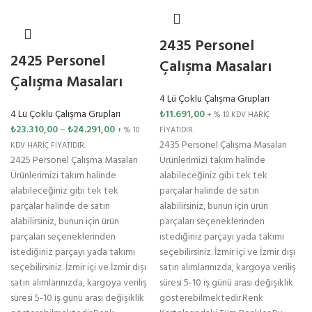
2435 Personel
2425 Personel
Çalışma Masaları
Çalışma Masaları
4 Lü Çoklu Çalışma Grupları
4 Lü Çoklu Çalışma Grupları
₺
11.691,00
+ % 10 KDV HARİÇ
₺
23.310,00
–
₺
24.291,00
+ % 10
FİYATIDIR.
2435 Personel Çalışma Masaları
KDV HARİÇ FİYATIDIR.
2425 Personel Çalışma Masaları
Ürünlerimizi takım halinde
Ürünlerimizi takım halinde
alabileceğiniz gibi tek tek
alabileceğiniz gibi tek tek
parçalar halinde de satın
parçalar halinde de satın
alabilirsiniz, bunun için ürün
alabilirsiniz, bunun için ürün
parçaları seçeneklerinden
parçaları seçeneklerinden
istediğiniz parçayı yada takımı
istediğiniz parçayı yada takımı
seçebilirsiniz. İzmir içi ve İzmir dışı
seçebilirsiniz. İzmir içi ve İzmir dışı
satın alımlarınızda, kargoya veriliş
satın alımlarınızda, kargoya veriliş
süresi 5-10 iş günü arası değişiklik
süresi 5-10 iş günü arası değişiklik
gösterebilmektedir.Renk