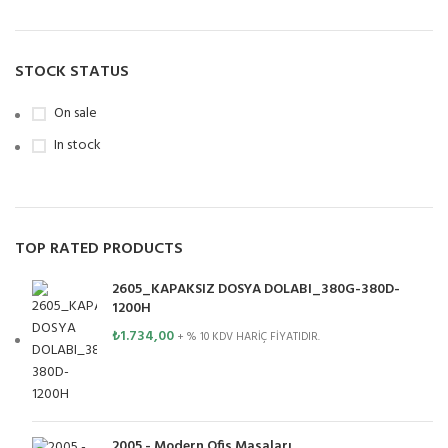
STOCK STATUS
On sale
In stock
TOP RATED PRODUCTS
2605_KAPAKSIZ DOSYA DOLABI_380G-380D-
1200H
₺
1.734,00
+ % 10 KDV HARİÇ FİYATIDIR.
2005 - Modern Ofis Masaları