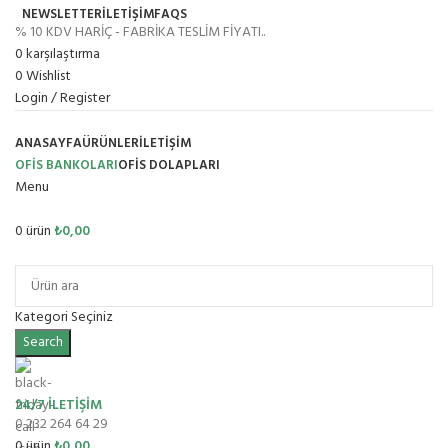
NEWSLETTER
İLETİŞİM
FAQS
% 10 KDV HARİÇ - FABRİKA TESLİM FİYATI..
0
karşılaştırma
0
Wishlist
Login / Register
ANASAYFA
ÜRÜNLER
İLETIŞIM
OFİS BANKOLARI
OFIS DOLAPLARI
Menu
0
ürün
₺
0,00
Ürün Grupları
Kategori Seçiniz
Search
24/7 İLETİŞİM
0 232 264 64 29
0
ürün
₺
0,00