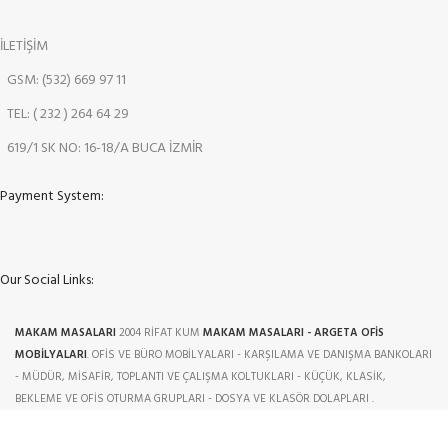
İLETİŞİM
GSM: (532) 669 97 11
TEL: ( 232 ) 264 64 29
619/1 SK NO: 16-18/A BUCA İZMİR
Payment System:
Our Social Links:
MAKAM MASALARI
2004 RİFAT KUM
MAKAM MASALARI - ARGETA OFİS
MOBİLYALARI
. OFİS VE BÜRO MOBİLYALARI - KARŞILAMA VE DANIŞMA BANKOLARI
- MÜDÜR, MİSAFİR, TOPLANTI VE ÇALIŞMA KOLTUKLARI - KÜÇÜK, KLASİK,
BEKLEME VE OFİS OTURMA GRUPLARI - DOSYA VE KLASÖR DOLAPLARI .