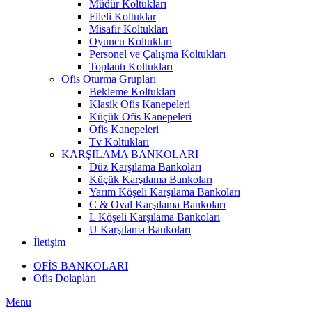
Müdür Koltukları
Fileli Koltuklar
Misafir Koltukları
Oyuncu Koltukları
Personel ve Çalışma Koltukları
Toplantı Koltukları
Ofis Oturma Grupları
Bekleme Koltukları
Klasik Ofis Kanepeleri
Küçük Ofis Kanepeleri
Ofis Kanepeleri
Tv Koltukları
KARŞILAMA BANKOLARI
Düz Karşılama Bankoları
Küçük Karşılama Bankoları
Yarım Köşeli Karşılama Bankoları
C & Oval Karşılama Bankoları
L Köşeli Karşılama Bankoları
U Karşılama Bankoları
İletişim
OFİS BANKOLARI
Ofis Dolapları
Menu