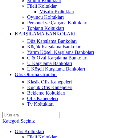
Müdür Koltukları
Fileli Koltuklar
Misafir Koltukları
Oyuncu Koltukları
Personel ve Çalışma Koltukları
Toplantı Koltukları
KARŞILAMA BANKOLARI
Düz Karşılama Bankoları
Küçük Karşılama Bankoları
Yarım Köşeli Karşılama Bankoları
C & Oval Karşılama Bankoları
U Karşılama Bankoları
L Köşeli Karşılama Bankoları
Ofis Oturma Grupları
Klasik Ofis Kanepeleri
Küçük Ofis Kanepeleri
Bekleme Koltukları
Ofis Kanepeleri
Tv Koltukları
Kategori Seçiniz
Ofis Koltukları
Fileli Koltuklar