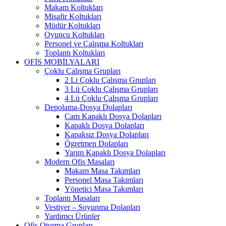
Makam Koltukları
Misafir Koltukları
Müdür Koltukları
Oyuncu Koltukları
Personel ve Çalışma Koltukları
Toplantı Koltukları
OFİS MOBİLYALARI
Çoklu Çalışma Grupları
2 Li Çoklu Çalışma Grupları
3 Lü Çoklu Çalışma Grupları
4 Lü Çoklu Çalışma Grupları
Depolama-Dosya Dolapları
Cam Kapaklı Dosya Dolapları
Kapaklı Dosya Dolapları
Kapaksız Dosya Dolapları
Ögretmen Dolapları
Yarım Kapaklı Dosya Dolapları
Modern Ofis Masaları
Makam Masa Takımları
Personel Masa Takımları
Yönetici Masa Takımları
Toplantı Masaları
Vestiyer – Soyunma Dolapları
Yardımcı Ürünler
Ofis Oturma Grupları