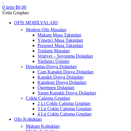
0
ürün
₺
0,00
Ürün Grupları
OFİS MOBİLYALARI
Modern Ofis Masaları
Makam Masa Takımları
Yönetici Masa Takımları
Personel Masa Takımları
Toplantı Masaları
Vestiyer – Soyunma Dolapları
Yardımcı Ürünler
Depolama-Dosya Dolapları
Cam Kapaklı Dosya Dolapları
Kapaklı Dosya Dolapları
Kapaksız Dosya Dolapları
Ögretmen Dolapları
Yarım Kapaklı Dosya Dolapları
Çoklu Çalışma Grupları
2 Li Çoklu Çalışma Grupları
3 Lü Çoklu Çalışma Grupları
4 Lü Çoklu Çalışma Grupları
Ofis Koltukları
Makam Koltukları