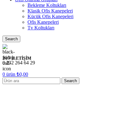
Bekleme Koltukları
Klasik Ofis Kanepeleri
Küçük Ofis Kanepeleri
Ofis Kanepeleri
Tv Koltukları
Search
24/7 İLETİŞİM
0 232 264 64 29
0
ürün
₺
0,00
Search