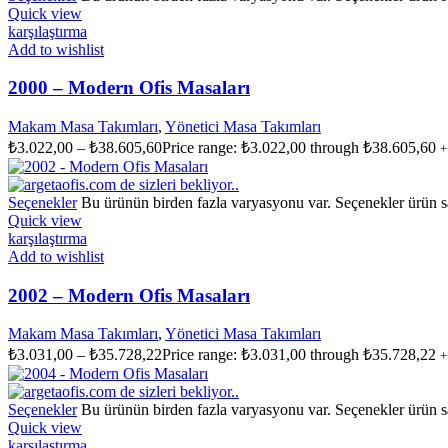
Quick view
karşılaştırma
Add to wishlist
2000 – Modern Ofis Masaları
Makam Masa Takımları
,
Yönetici Masa Takımları
₺
3.022,00
–
₺
38.605,60
Price range: ₺3.022,00 through ₺38.605,60
+
Seçenekler
Bu ürünün birden fazla varyasyonu var. Seçenekler ürün sa
Quick view
karşılaştırma
Add to wishlist
2002 – Modern Ofis Masaları
Makam Masa Takımları
,
Yönetici Masa Takımları
₺
3.031,00
–
₺
35.728,22
Price range: ₺3.031,00 through ₺35.728,22
+
Seçenekler
Bu ürünün birden fazla varyasyonu var. Seçenekler ürün sa
Quick view
karşılaştırma