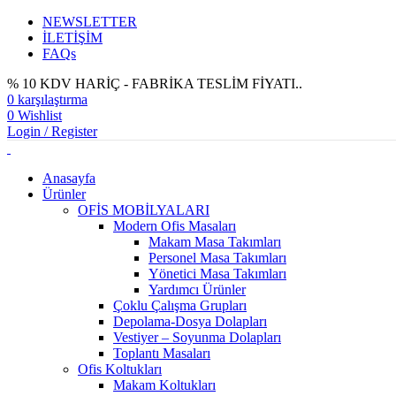
NEWSLETTER
İLETİŞİM
FAQs
% 10 KDV HARİÇ - FABRİKA TESLİM FİYATI..
0
karşılaştırma
0
Wishlist
Login / Register
Anasayfa
Ürünler
OFİS MOBİLYALARI
Modern Ofis Masaları
Makam Masa Takımları
Personel Masa Takımları
Yönetici Masa Takımları
Yardımcı Ürünler
Çoklu Çalışma Grupları
Depolama-Dosya Dolapları
Vestiyer – Soyunma Dolapları
Toplantı Masaları
Ofis Koltukları
Makam Koltukları