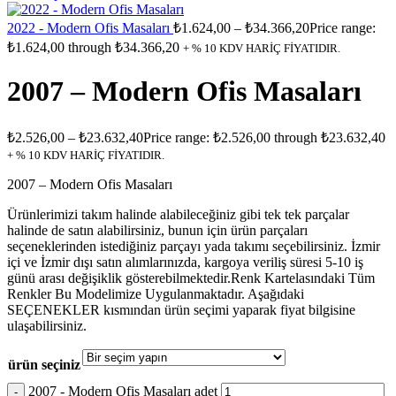
2022 - Modern Ofis Masaları
₺
1.624,00
–
₺
34.366,20
Price range:
₺1.624,00 through ₺34.366,20
+ % 10 KDV HARİÇ FİYATIDIR.
2007 – Modern Ofis Masaları
₺
2.526,00
–
₺
23.632,40
Price range: ₺2.526,00 through ₺23.632,40
+ % 10 KDV HARİÇ FİYATIDIR.
2007 – Modern Ofis Masaları
Ürünlerimizi takım halinde alabileceğiniz gibi tek tek parçalar
halinde de satın alabilirsiniz, bunun için ürün parçaları
seçeneklerinden istediğiniz parçayı yada takımı seçebilirsiniz. İzmir
içi ve İzmir dışı satın alımlarınızda, kargoya veriliş süresi 5-10 iş
günü arası değişiklik gösterebilmektedir.Renk Kartelasındaki Tüm
Renkler Bu Modelimize Uygulanmaktadır. Aşağıdaki
SEÇENEKLER kısmından ürün seçimi yaparak fiyat bilgisine
ulaşabilirsiniz.
ürün seçiniz
2007 - Modern Ofis Masaları adet