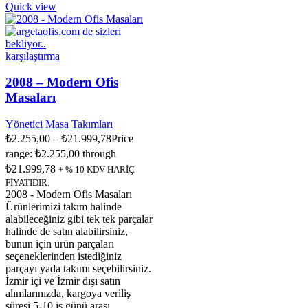
Quick view
karşılaştırma
2008 – Modern Ofis
Masaları
Yönetici Masa Takımları
₺
2.255,00
–
₺
21.999,78
Price
range: ₺2.255,00 through
₺21.999,78
+ % 10 KDV HARİÇ
FİYATIDIR.
2008 - Modern Ofis Masaları
Ürünlerimizi takım halinde
alabileceğiniz gibi tek tek parçalar
halinde de satın alabilirsiniz,
bunun için ürün parçaları
seçeneklerinden istediğiniz
parçayı yada takımı seçebilirsiniz.
İzmir içi ve İzmir dışı satın
alımlarınızda, kargoya veriliş
süresi 5-10 iş günü arası