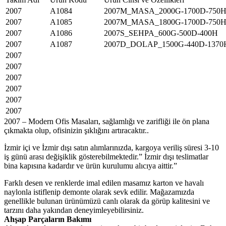
2007
A1084
2007M_MASA_2000G-1700D-750
2007
A1085
2007M_MASA_1800G-1700D-750
2007
A1086
2007S_SEHPA_600G-500D-400H
2007
A1087
2007D_DOLAP_1500G-440D-1370
2007
2007
2007
2007
2007
2007
2007 – Modern Ofis Masaları, sağlamlığı ve zarifliği ile ön plana
çıkmakta olup, ofisinizin şıklığını artıracaktır..
İzmir içi ve İzmir dışı satın alımlarınızda, kargoya veriliş süresi 3-10
iş günü arası değişiklik gösterebilmektedir.” İzmir dışı teslimatlar
bina kapısına kadardır ve ürün kurulumu alıcıya aittir.”
Farklı desen ve renklerde imal edilen masamız karton ve havalı
naylonla istiflenip demonte olarak sevk edilir. Mağazamızda
genellikle bulunan ürünümüzü canlı olarak da görüp kalitesini ve
tarzını daha yakından deneyimleyebilirsiniz.
Ahşap Parçaların Bakımı