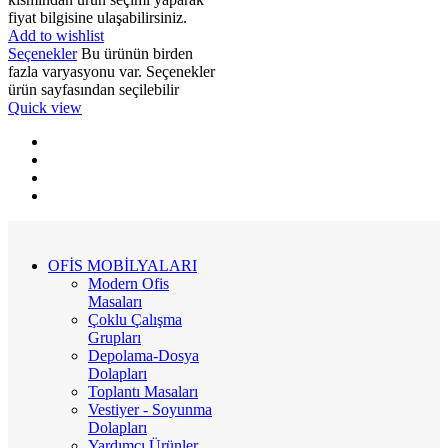
fiyat bilgisine ulaşabilirsiniz.
Add to wishlist
Seçenekler
Bu ürünün birden
fazla varyasyonu var. Seçenekler
ürün sayfasından seçilebilir
Quick view
OFİS MOBİLYALARI
Modern Ofis
Masaları
Çoklu Çalışma
Grupları
Depolama-Dosya
Dolapları
Toplantı Masaları
Vestiyer - Soyunma
Dolapları
Yardımcı Ürünler