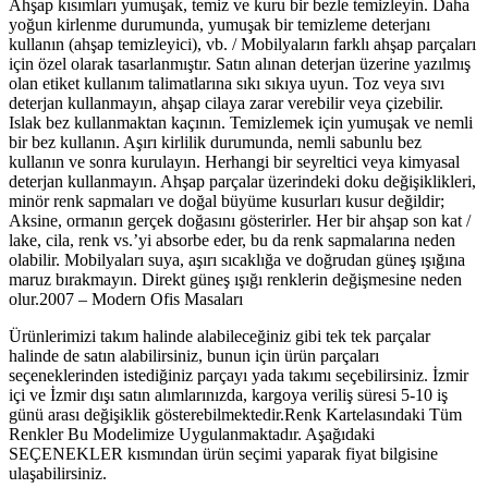
Ahşap kısımları yumuşak, temiz ve kuru bir bezle temizleyin. Daha
yoğun kirlenme durumunda, yumuşak bir temizleme deterjanı
kullanın (ahşap temizleyici), vb. / Mobilyaların farklı ahşap parçaları
için özel olarak tasarlanmıştır. Satın alınan deterjan üzerine yazılmış
olan etiket kullanım talimatlarına sıkı sıkıya uyun. Toz veya sıvı
deterjan kullanmayın, ahşap cilaya zarar verebilir veya çizebilir.
Islak bez kullanmaktan kaçının. Temizlemek için yumuşak ve nemli
bir bez kullanın. Aşırı kirlilik durumunda, nemli sabunlu bez
kullanın ve sonra kurulayın. Herhangi bir seyreltici veya kimyasal
deterjan kullanmayın. Ahşap parçalar üzerindeki doku değişiklikleri,
minör renk sapmaları ve doğal büyüme kusurları kusur değildir;
Aksine, ormanın gerçek doğasını gösterirler. Her bir ahşap son kat /
lake, cila, renk vs.’yi absorbe eder, bu da renk sapmalarına neden
olabilir. Mobilyaları suya, aşırı sıcaklığa ve doğrudan güneş ışığına
maruz bırakmayın. Direkt güneş ışığı renklerin değişmesine neden
olur.2007 – Modern Ofis Masaları
Ürünlerimizi takım halinde alabileceğiniz gibi tek tek parçalar
halinde de satın alabilirsiniz, bunun için ürün parçaları
seçeneklerinden istediğiniz parçayı yada takımı seçebilirsiniz. İzmir
içi ve İzmir dışı satın alımlarınızda, kargoya veriliş süresi 5-10 iş
günü arası değişiklik gösterebilmektedir.Renk Kartelasındaki Tüm
Renkler Bu Modelimize Uygulanmaktadır. Aşağıdaki
SEÇENEKLER kısmından ürün seçimi yaparak fiyat bilgisine
ulaşabilirsiniz.