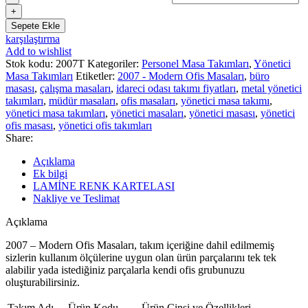
Sepete Ekle
karşılaştırma
Add to wishlist
Stok kodu:
2007T
Kategoriler:
Personel Masa Takımları
,
Yönetici
Masa Takımları
Etiketler:
2007 - Modern Ofis Masaları
,
büro
masası
,
çalışma masaları
,
idareci odası takımı fiyatları
,
metal yönetici
takımları
,
müdür masaları
,
ofis masaları
,
yönetici masa takımı
,
yönetici masa takımları
,
yönetici masaları
,
yönetici masası
,
yönetici
ofis masası
,
yönetici ofis takımları
Share:
Açıklama
Ek bilgi
LAMİNE RENK KARTELASI
Nakliye ve Teslimat
Açıklama
2007 – Modern Ofis Masaları, takım içeriğine dahil edilmemiş
sizlerin kullanım ölçülerine uygun olan ürün parçalarını tek tek
alabilir yada istediğiniz parçalarla kendi ofis grubunuzu
oluşturabilirsiniz.
Takım Adı
Ürün Kodu
Ürün Cinsi ve Özellikleri