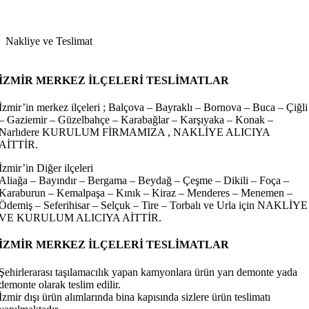
Nakliye ve Teslimat
İZMİR MERKEZ İLÇELERİ TESLİMATLAR
İzmir’in merkez ilçeleri ; Balçova – Bayraklı – Bornova – Buca – Çiğli
– Gaziemir – Güzelbahçe – Karabağlar – Karşıyaka – Konak –
Narlıdere KURULUM FİRMAMIZA , NAKLİYE ALICIYA
AİTTİR.
İzmir’in Diğer ilçeleri
Aliağa – Bayındır – Bergama – Beydağ – Çeşme – Dikili – Foça –
Karaburun – Kemalpaşa – Kınık – Kiraz – Menderes – Menemen –
Ödemiş – Seferihisar – Selçuk – Tire – Torbalı ve Urla için NAKLİYE
VE KURULUM ALICIYA AİTTİR.
İZMİR MERKEZ İLÇELERİ TESLİMATLAR
Şehirlerarası taşılamacılık yapan kamyonlara ürün yarı demonte yada
demonte olarak teslim edilir.
İzmir dışı ürün alımlarında bina kapısında sizlere ürün teslimatı