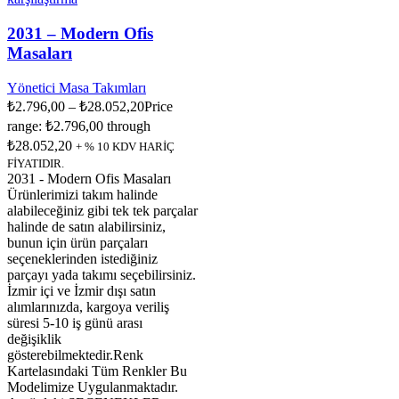
2031 – Modern Ofis
Masaları
Yönetici Masa Takımları
₺
2.796,00
–
₺
28.052,20
Price
range: ₺2.796,00 through
₺28.052,20
+ % 10 KDV HARİÇ
FİYATIDIR.
2031 - Modern Ofis Masaları
Ürünlerimizi takım halinde
alabileceğiniz gibi tek tek parçalar
halinde de satın alabilirsiniz,
bunun için ürün parçaları
seçeneklerinden istediğiniz
parçayı yada takımı seçebilirsiniz.
İzmir içi ve İzmir dışı satın
alımlarınızda, kargoya veriliş
süresi 5-10 iş günü arası
değişiklik
gösterebilmektedir.Renk
Kartelasındaki Tüm Renkler Bu
Modelimize Uygulanmaktadır.