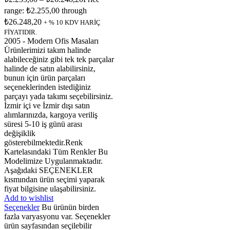
range: ₺2.255,00 through
₺26.248,20
+ % 10 KDV HARİÇ
FİYATIDIR.
2005 - Modern Ofis Masaları
Ürünlerimizi takım halinde
alabileceğiniz gibi tek tek parçalar
halinde de satın alabilirsiniz,
bunun için ürün parçaları
seçeneklerinden istediğiniz
parçayı yada takımı seçebilirsiniz.
İzmir içi ve İzmir dışı satın
alımlarınızda, kargoya veriliş
süresi 5-10 iş günü arası
değişiklik
gösterebilmektedir.Renk
Kartelasındaki Tüm Renkler Bu
Modelimize Uygulanmaktadır.
Aşağıdaki SEÇENEKLER
kısmından ürün seçimi yaparak
fiyat bilgisine ulaşabilirsiniz.
Add to wishlist
Seçenekler
Bu ürünün birden
fazla varyasyonu var. Seçenekler
ürün sayfasından seçilebilir