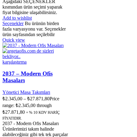
Aşağıdaki SEÇENEKLER
kısmından ürün seçimi yaparak
fiyat bilgisine ulaşabilirsiniz.
Add to wishlist
Seçenekler
Bu ürünün birden
fazla varyasyonu var. Seçenekler
ürün sayfasından seçilebilir
Quick view
karşılaştırma
2037 – Modern Ofis
Masaları
Yönetici Masa Takımları
₺
2.345,00
–
₺
27.871,80
Price
range: ₺2.345,00 through
₺27.871,80
+ % 10 KDV HARİÇ
FİYATIDIR.
2037 - Modern Ofis Masaları
Ürünlerimizi takım halinde
alabileceğiniz gibi tek tek parçalar