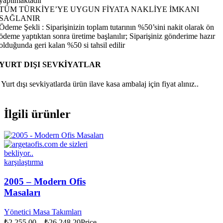
yapılmaktadır
TÜM TÜRKİYE’YE UYGUN FİYATA NAKLİYE İMKANI
SAĞLANIR
Ödeme Şekli : Siparişinizin toplam tutarının %50’sini nakit olarak ön
ödeme yaptıktan sonra üretime başlanılır; Siparişiniz gönderime hazır
olduğunda geri kalan %50 si tahsil edilir
YURT DIŞI SEVKİYATLAR
Yurt dışı sevkiyatlarda ürün ilave kasa ambalaj için fiyat alınız..
İlgili ürünler
karşılaştırma
2005 – Modern Ofis
Masaları
Yönetici Masa Takımları
₺
2.255,00
–
₺
26.248,20
Price