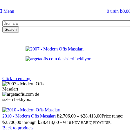
Menu
0
ürün
₺
0,0
Search
Click to enlarge
2010 - Modern Ofis Masaları
₺
2.706,00
–
₺
28.413,00
Price range:
₺2.706,00 through ₺28.413,00
+ % 10 KDV HARİÇ FİYATIDIR.
Back to products