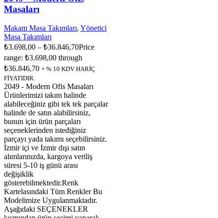
Masaları
Makam Masa Takımları
,
Yönetici
Masa Takımları
₺
3.698,00
–
₺
36.846,70
Price
range: ₺3.698,00 through
₺36.846,70
+ % 10 KDV HARİÇ
FİYATIDIR.
2049 - Modern Ofis Masaları
Ürünlerimizi takım halinde
alabileceğiniz gibi tek tek parçalar
halinde de satın alabilirsiniz,
bunun için ürün parçaları
seçeneklerinden istediğiniz
parçayı yada takımı seçebilirsiniz.
İzmir içi ve İzmir dışı satın
alımlarınızda, kargoya veriliş
süresi 5-10 iş günü arası
değişiklik
gösterebilmektedir.Renk
Kartelasındaki Tüm Renkler Bu
Modelimize Uygulanmaktadır.
Aşağıdaki SEÇENEKLER
kısmından ürün seçimi yaparak