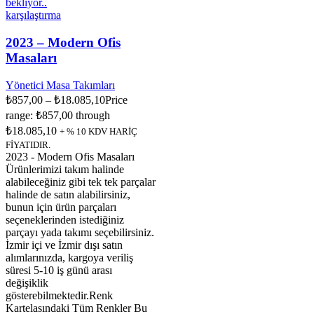
karşılaştırma
2023 – Modern Ofis
Masaları
Yönetici Masa Takımları
₺
857,00
–
₺
18.085,10
Price
range: ₺857,00 through
₺18.085,10
+ % 10 KDV HARİÇ
FİYATIDIR.
2023 - Modern Ofis Masaları
Ürünlerimizi takım halinde
alabileceğiniz gibi tek tek parçalar
halinde de satın alabilirsiniz,
bunun için ürün parçaları
seçeneklerinden istediğiniz
parçayı yada takımı seçebilirsiniz.
İzmir içi ve İzmir dışı satın
alımlarınızda, kargoya veriliş
süresi 5-10 iş günü arası
değişiklik
gösterebilmektedir.Renk
Kartelasındaki Tüm Renkler Bu