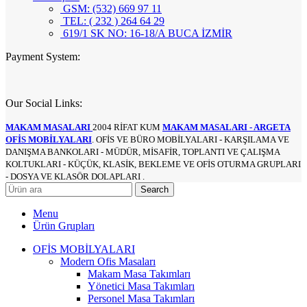
GSM: (532) 669 97 11
TEL: ( 232 ) 264 64 29
619/1 SK NO: 16-18/A BUCA İZMİR
Payment System:
Our Social Links:
MAKAM MASALARI
2004 RİFAT KUM
MAKAM MASALARI - ARGETA
OFİS MOBİLYALARI
. OFİS VE BÜRO MOBİLYALARI - KARŞILAMA VE
DANIŞMA BANKOLARI - MÜDÜR, MİSAFİR, TOPLANTI VE ÇALIŞMA
KOLTUKLARI - KÜÇÜK, KLASİK, BEKLEME VE OFİS OTURMA GRUPLARI
- DOSYA VE KLASÖR DOLAPLARI .
Search
Menu
Ürün Grupları
OFİS MOBİLYALARI
Modern Ofis Masaları
Makam Masa Takımları
Yönetici Masa Takımları
Personel Masa Takımları