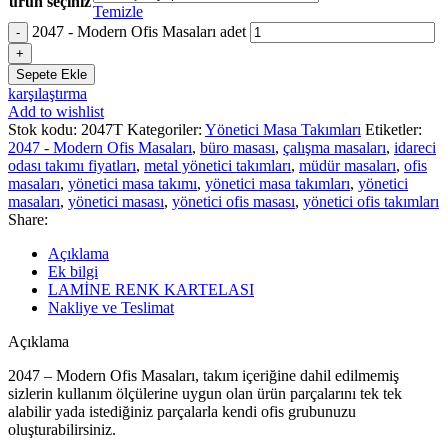
ürün seçiniz
Temizle
2047 - Modern Ofis Masaları adet
Sepete Ekle
karşılaştırma
Add to wishlist
Stok kodu:
2047T
Kategoriler:
Yönetici Masa Takımları
Etiketler:
2047 - Modern Ofis Masaları
,
büro masası
,
çalışma masaları
,
idareci
odası takımı fiyatları
,
metal yönetici takımları
,
müdür masaları
,
ofis
masaları
,
yönetici masa takımı
,
yönetici masa takımları
,
yönetici
masaları
,
yönetici masası
,
yönetici ofis masası
,
yönetici ofis takımları
Share:
Açıklama
Ek bilgi
LAMİNE RENK KARTELASI
Nakliye ve Teslimat
Açıklama
2047 – Modern Ofis Masaları, takım içeriğine dahil edilmemiş
sizlerin kullanım ölçülerine uygun olan ürün parçalarını tek tek
alabilir yada istediğiniz parçalarla kendi ofis grubunuzu
oluşturabilirsiniz.