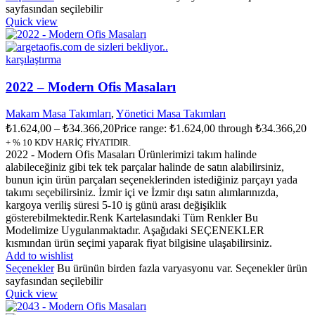
sayfasından seçilebilir
Quick view
karşılaştırma
2022 – Modern Ofis Masaları
Makam Masa Takımları
,
Yönetici Masa Takımları
₺
1.624,00
–
₺
34.366,20
Price range: ₺1.624,00 through ₺34.366,20
+ % 10 KDV HARİÇ FİYATIDIR.
2022 - Modern Ofis Masaları Ürünlerimizi takım halinde
alabileceğiniz gibi tek tek parçalar halinde de satın alabilirsiniz,
bunun için ürün parçaları seçeneklerinden istediğiniz parçayı yada
takımı seçebilirsiniz. İzmir içi ve İzmir dışı satın alımlarınızda,
kargoya veriliş süresi 5-10 iş günü arası değişiklik
gösterebilmektedir.Renk Kartelasındaki Tüm Renkler Bu
Modelimize Uygulanmaktadır. Aşağıdaki SEÇENEKLER
kısmından ürün seçimi yaparak fiyat bilgisine ulaşabilirsiniz.
Add to wishlist
Seçenekler
Bu ürünün birden fazla varyasyonu var. Seçenekler ürün
sayfasından seçilebilir
Quick view