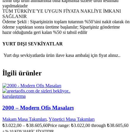
İzmir dışı ürün alımlarında bina kapısında sizlere ürün teslimatı
yapılmaktadır
TÜM TÜRKİYE’YE UYGUN FİYATA NAKLİYE İMKANI
SAĞLANIR
Ödeme Şekli : Siparişinizin toplam tutarının %50’sini nakit olarak ön
ödeme yaptıktan sonra üretime başlanılır; Siparişiniz gönderime
hazır olduğunda geri kalan %50 si tahsil edilir
YURT DIŞI SEVKİYATLAR
Yurt dışı sevkiyatlarda ürün ilave kasa ambalaj için fiyat alınız..
İlgili ürünler
karşılaştırma
2000 – Modern Ofis Masaları
Makam Masa Takımları
,
Yönetici Masa Takımları
₺
3.022,00
–
₺
38.605,60
Price range: ₺3.022,00 through ₺38.605,60
+ % 10 KDV HARİÇ FİYATIDIR.