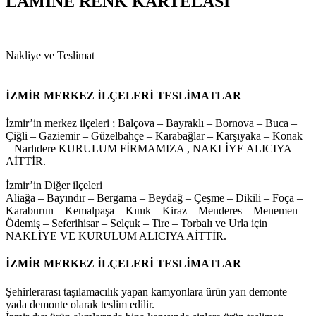
LAMİNE RENK KARTELASI
Nakliye ve Teslimat
İZMİR MERKEZ İLÇELERİ TESLİMATLAR
İzmir’in merkez ilçeleri ; Balçova – Bayraklı – Bornova – Buca –
Çiğli – Gaziemir – Güzelbahçe – Karabağlar – Karşıyaka – Konak
– Narlıdere KURULUM FİRMAMIZA , NAKLİYE ALICIYA
AİTTİR.
İzmir’in Diğer ilçeleri
Aliağa – Bayındır – Bergama – Beydağ – Çeşme – Dikili – Foça –
Karaburun – Kemalpaşa – Kınık – Kiraz – Menderes – Menemen –
Ödemiş – Seferihisar – Selçuk – Tire – Torbalı ve Urla için
NAKLİYE VE KURULUM ALICIYA AİTTİR.
İZMİR MERKEZ İLÇELERİ TESLİMATLAR
Şehirlerarası taşılamacılık yapan kamyonlara ürün yarı demonte
yada demonte olarak teslim edilir.