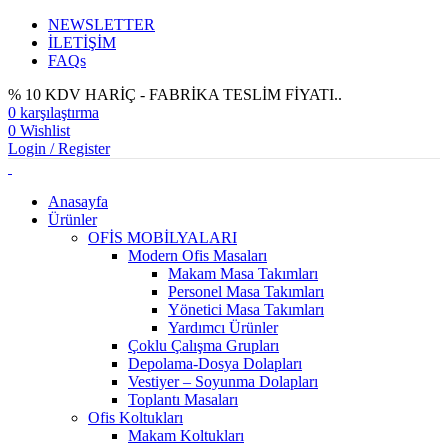
NEWSLETTER
İLETİŞİM
FAQs
% 10 KDV HARİÇ - FABRİKA TESLİM FİYATI..
0
karşılaştırma
0
Wishlist
Login / Register
Anasayfa
Ürünler
OFİS MOBİLYALARI
Modern Ofis Masaları
Makam Masa Takımları
Personel Masa Takımları
Yönetici Masa Takımları
Yardımcı Ürünler
Çoklu Çalışma Grupları
Depolama-Dosya Dolapları
Vestiyer – Soyunma Dolapları
Toplantı Masaları
Ofis Koltukları
Makam Koltukları