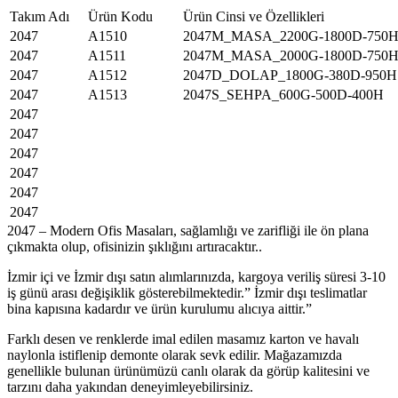
Takım Adı
Ürün Kodu
Ürün Cinsi ve Özellikleri
2047
A1510
2047M_MASA_2200G-1800D-750
2047
A1511
2047M_MASA_2000G-1800D-750
2047
A1512
2047D_DOLAP_1800G-380D-950H
2047
A1513
2047S_SEHPA_600G-500D-400H
2047
2047
2047
2047
2047
2047
2047 – Modern Ofis Masaları, sağlamlığı ve zarifliği ile ön plana
çıkmakta olup, ofisinizin şıklığını artıracaktır..
İzmir içi ve İzmir dışı satın alımlarınızda, kargoya veriliş süresi 3-10
iş günü arası değişiklik gösterebilmektedir.” İzmir dışı teslimatlar
bina kapısına kadardır ve ürün kurulumu alıcıya aittir.”
Farklı desen ve renklerde imal edilen masamız karton ve havalı
naylonla istiflenip demonte olarak sevk edilir. Mağazamızda
genellikle bulunan ürünümüzü canlı olarak da görüp kalitesini ve
tarzını daha yakından deneyimleyebilirsiniz.