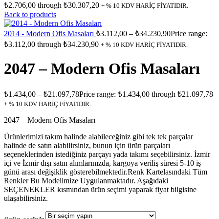
₺2.706,00 through ₺30.307,20
+ % 10 KDV HARİÇ FİYATIDIR.
Back to products
2014 - Modern Ofis Masaları
₺
3.112,00
–
₺
34.230,90
Price range:
₺3.112,00 through ₺34.230,90
+ % 10 KDV HARİÇ FİYATIDIR.
2047 – Modern Ofis Masaları
₺
1.434,00
–
₺
21.097,78
Price range: ₺1.434,00 through ₺21.097,78
+ % 10 KDV HARİÇ FİYATIDIR.
2047 – Modern Ofis Masaları
Ürünlerimizi takım halinde alabileceğiniz gibi tek tek parçalar
halinde de satın alabilirsiniz, bunun için ürün parçaları
seçeneklerinden istediğiniz parçayı yada takımı seçebilirsiniz. İzmir
içi ve İzmir dışı satın alımlarınızda, kargoya veriliş süresi 5-10 iş
günü arası değişiklik gösterebilmektedir.Renk Kartelasındaki Tüm
Renkler Bu Modelimize Uygulanmaktadır. Aşağıdaki
SEÇENEKLER kısmından ürün seçimi yaparak fiyat bilgisine
ulaşabilirsiniz.