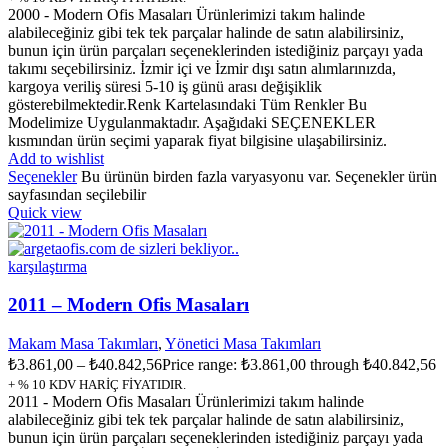
2000 - Modern Ofis Masaları Ürünlerimizi takım halinde
alabileceğiniz gibi tek tek parçalar halinde de satın alabilirsiniz,
bunun için ürün parçaları seçeneklerinden istediğiniz parçayı yada
takımı seçebilirsiniz. İzmir içi ve İzmir dışı satın alımlarınızda,
kargoya veriliş süresi 5-10 iş günü arası değişiklik
gösterebilmektedir.Renk Kartelasındaki Tüm Renkler Bu
Modelimize Uygulanmaktadır. Aşağıdaki SEÇENEKLER
kısmından ürün seçimi yaparak fiyat bilgisine ulaşabilirsiniz.
Add to wishlist
Seçenekler
Bu ürünün birden fazla varyasyonu var. Seçenekler ürün
sayfasından seçilebilir
Quick view
karşılaştırma
2011 – Modern Ofis Masaları
Makam Masa Takımları
,
Yönetici Masa Takımları
₺
3.861,00
–
₺
40.842,56
Price range: ₺3.861,00 through ₺40.842,56
+ % 10 KDV HARİÇ FİYATIDIR.
2011 - Modern Ofis Masaları Ürünlerimizi takım halinde
alabileceğiniz gibi tek tek parçalar halinde de satın alabilirsiniz,
bunun için ürün parçaları seçeneklerinden istediğiniz parçayı yada