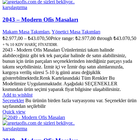
karşılaştırma
2043 – Modern Ofis Masaları
Makam Masa Takımları
,
Yönetici Masa Takımları
₺
2.977,00
–
₺
43.070,50
Price range: ₺2.977,00 through ₺43.070,50
+ % 10 KDV HARİÇ FİYATIDIR.
2043 - Modern Ofis Masaları Ürünlerimizi takım halinde
alabileceğiniz gibi tek tek parçalar halinde de satın alabilirsiniz,
bunun için ürün parçaları seçeneklerinden istediğiniz parçayı yada
takımı seçebilirsiniz. İzmir içi ve İzmir dışı satın alımlarınızda,
kargoya veriliş süresi 5-10 iş günü arası değişiklik
gösterebilmektedir.Renk Kartelasındaki Tüm Renkler Bu
Modelimize Uygulanmaktadır. Aşağıdaki SEÇENEKLER
kısmından ürün seçimi yaparak fiyat bilgisine ulaşabilirsiniz.
Add to wishlist
Seçenekler
Bu ürünün birden fazla varyasyonu var. Seçenekler ürün
sayfasından seçilebilir
Quick view
karşılaştırma