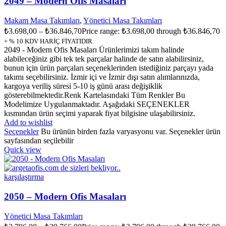
2049 – Modern Ofis Masaları
Makam Masa Takımları
,
Yönetici Masa Takımları
₺
3.698,00
–
₺
36.846,70
Price range: ₺3.698,00 through ₺36.846,70
+ % 10 KDV HARİÇ FİYATIDIR.
2049 - Modern Ofis Masaları Ürünlerimizi takım halinde
alabileceğiniz gibi tek tek parçalar halinde de satın alabilirsiniz,
bunun için ürün parçaları seçeneklerinden istediğiniz parçayı yada
takımı seçebilirsiniz. İzmir içi ve İzmir dışı satın alımlarınızda,
kargoya veriliş süresi 5-10 iş günü arası değişiklik
gösterebilmektedir.Renk Kartelasındaki Tüm Renkler Bu
Modelimize Uygulanmaktadır. Aşağıdaki SEÇENEKLER
kısmından ürün seçimi yaparak fiyat bilgisine ulaşabilirsiniz.
Add to wishlist
Seçenekler
Bu ürünün birden fazla varyasyonu var. Seçenekler ürün
sayfasından seçilebilir
Quick view
karşılaştırma
2050 – Modern Ofis Masaları
Yönetici Masa Takımları