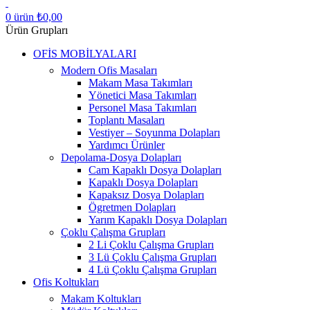
0
ürün
₺
0,00
Ürün Grupları
OFİS MOBİLYALARI
Modern Ofis Masaları
Makam Masa Takımları
Yönetici Masa Takımları
Personel Masa Takımları
Toplantı Masaları
Vestiyer – Soyunma Dolapları
Yardımcı Ürünler
Depolama-Dosya Dolapları
Cam Kapaklı Dosya Dolapları
Kapaklı Dosya Dolapları
Kapaksız Dosya Dolapları
Ögretmen Dolapları
Yarım Kapaklı Dosya Dolapları
Çoklu Çalışma Grupları
2 Li Çoklu Çalışma Grupları
3 Lü Çoklu Çalışma Grupları
4 Lü Çoklu Çalışma Grupları
Ofis Koltukları
Makam Koltukları