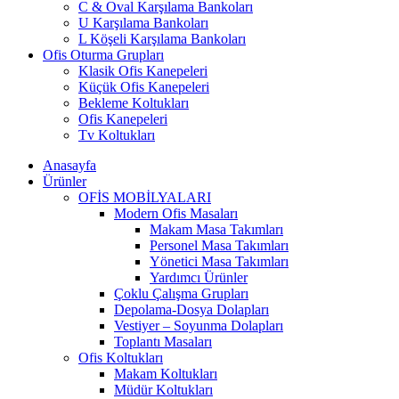
C & Oval Karşılama Bankoları
U Karşılama Bankoları
L Köşeli Karşılama Bankoları
Ofis Oturma Grupları
Klasik Ofis Kanepeleri
Küçük Ofis Kanepeleri
Bekleme Koltukları
Ofis Kanepeleri
Tv Koltukları
Anasayfa
Ürünler
OFİS MOBİLYALARI
Modern Ofis Masaları
Makam Masa Takımları
Personel Masa Takımları
Yönetici Masa Takımları
Yardımcı Ürünler
Çoklu Çalışma Grupları
Depolama-Dosya Dolapları
Vestiyer – Soyunma Dolapları
Toplantı Masaları
Ofis Koltukları
Makam Koltukları
Müdür Koltukları