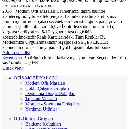
₺
2.796,00
–
₺
29.766,00
Price range: ₺2.796,00 through ₺29.766,00
+ % 10 KDV HARİÇ FİYATIDIR.
2050 - Modern Ofis Masaları Ürünlerimizi takım halinde
alabileceğiniz gibi tek tek parçalar halinde de satın alabilirsiniz,
bunun için ürün parçaları seçeneklerinden istediğiniz parçayı yada
takımı seçebilirsiniz. İzmir içi ve İzmir dışı satın alımlarınızda,
kargoya veriliş süresi 5-10 iş günü arası değişiklik
gösterebilmektedir.Renk Kartelasındaki Tüm Renkler Bu
Modelimize Uygulanmaktadır. Aşağıdaki SEÇENEKLER
kısmından ürün seçimi yaparak fiyat bilgisine ulaşabilirsiniz.
Add to wishlist
Seçenekler
Bu ürünün birden fazla varyasyonu var. Seçenekler ürün
sayfasından seçilebilir
Quick view
OFİS MOBİLYALARI
Modern Ofis Masaları
Çoklu Çalışma Grupları
Depolama-Dosya Dolapları
Toplantı Masaları
Vestiyer - Soyunma Dolapları
Yardımcı Ürünler
Ofis Oturma Grupları
Bekleme Koltukları