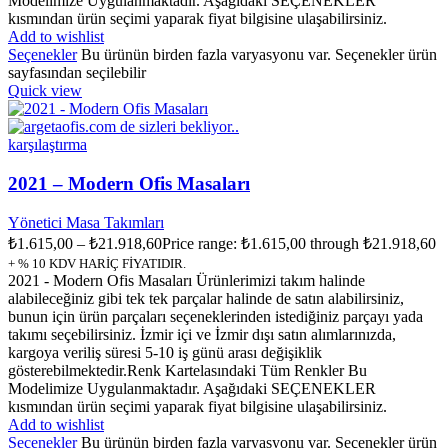
Modelimize Uygulanmaktadır. Aşağıdaki SEÇENEKLER
kısmından ürün seçimi yaparak fiyat bilgisine ulaşabilirsiniz.
Add to wishlist
Seçenekler
Bu ürünün birden fazla varyasyonu var. Seçenekler ürün
sayfasından seçilebilir
Quick view
karşılaştırma
2021 – Modern Ofis Masaları
Yönetici Masa Takımları
₺
1.615,00
–
₺
21.918,60
Price range: ₺1.615,00 through ₺21.918,60
+ % 10 KDV HARİÇ FİYATIDIR.
2021 - Modern Ofis Masaları Ürünlerimizi takım halinde
alabileceğiniz gibi tek tek parçalar halinde de satın alabilirsiniz,
bunun için ürün parçaları seçeneklerinden istediğiniz parçayı yada
takımı seçebilirsiniz. İzmir içi ve İzmir dışı satın alımlarınızda,
kargoya veriliş süresi 5-10 iş günü arası değişiklik
gösterebilmektedir.Renk Kartelasındaki Tüm Renkler Bu
Modelimize Uygulanmaktadır. Aşağıdaki SEÇENEKLER
kısmından ürün seçimi yaparak fiyat bilgisine ulaşabilirsiniz.
Add to wishlist
Seçenekler
Bu ürünün birden fazla varyasyonu var. Seçenekler ürün