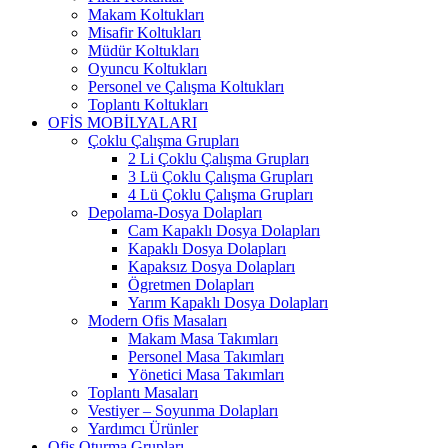
Makam Koltukları
Misafir Koltukları
Müdür Koltukları
Oyuncu Koltukları
Personel ve Çalışma Koltukları
Toplantı Koltukları
OFİS MOBİLYALARI
Çoklu Çalışma Grupları
2 Li Çoklu Çalışma Grupları
3 Lü Çoklu Çalışma Grupları
4 Lü Çoklu Çalışma Grupları
Depolama-Dosya Dolapları
Cam Kapaklı Dosya Dolapları
Kapaklı Dosya Dolapları
Kapaksız Dosya Dolapları
Ögretmen Dolapları
Yarım Kapaklı Dosya Dolapları
Modern Ofis Masaları
Makam Masa Takımları
Personel Masa Takımları
Yönetici Masa Takımları
Toplantı Masaları
Vestiyer – Soyunma Dolapları
Yardımcı Ürünler
Ofis Oturma Grupları