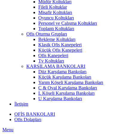
Müdür Koltukları
Fileli Koltuklar
Misafir Koltukları
Oyuncu Koltukları
Personel ve Çalışma Koltukları
Toplantı Koltukları
Ofis Oturma Grupları
Bekleme Koltukları
Klasik Ofis Kanepeleri
Küçük Ofis Kanepeleri
Ofis Kanepeleri
Tv Koltukları
KARŞILAMA BANKOLARI
Düz Karşılama Bankoları
Küçük Karşılama Bankoları
Yarım Köşeli Karşılama Bankoları
C & Oval Karşılama Bankoları
L Köşeli Karşılama Bankoları
U Karşılama Bankoları
İletişim
OFİS BANKOLARI
Ofis Dolapları
Menu