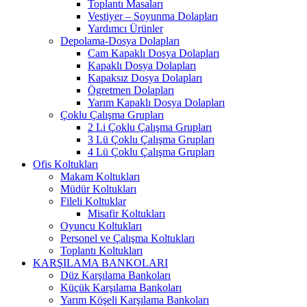
Toplantı Masaları
Vestiyer – Soyunma Dolapları
Yardımcı Ürünler
Depolama-Dosya Dolapları
Cam Kapaklı Dosya Dolapları
Kapaklı Dosya Dolapları
Kapaksız Dosya Dolapları
Ögretmen Dolapları
Yarım Kapaklı Dosya Dolapları
Çoklu Çalışma Grupları
2 Li Çoklu Çalışma Grupları
3 Lü Çoklu Çalışma Grupları
4 Lü Çoklu Çalışma Grupları
Ofis Koltukları
Makam Koltukları
Müdür Koltukları
Fileli Koltuklar
Misafir Koltukları
Oyuncu Koltukları
Personel ve Çalışma Koltukları
Toplantı Koltukları
KARŞILAMA BANKOLARI
Düz Karşılama Bankoları
Küçük Karşılama Bankoları
Yarım Köşeli Karşılama Bankoları