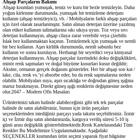
Ahşap Parçaların Bakımı
Ahşap kısımları yumuşak, temiz ve kuru bir bezle temizleyin. Daha
yoğun kirlenme durumunda, yumuşak bir temizleme deterjanı
kullanın (ahşap temizleyici), vb. / Mobilyaların farklı ahşap parçaları
için özel olarak tasarlanmıştır. Satın alınan deterjan üzerine yazılmış
olan etiket kullanım talimatlarına sıkı sıkıya uyun. Toz veya sıvı
deterjan kullanmayın, ahşap cilaya zarar verebilir veya çizebilir.
Islak bez kullanmaktan kaçının. Temizlemek için yumuşak ve nemli
bir bez kullanın. Aşırı kirlilik durumunda, nemli sabunlu bez
kullanın ve sonra kurulayın. Herhangi bir seyreltici veya kimyasal
deterjan kullanmayın. Ahşap parçalar üzerindeki doku değişiklikleri,
minör renk sapmaları ve doğal büyüme kusurları kusur değildir;
Aksine, ormanın gerçek doğasını gösterirler. Her bir ahşap son kat /
lake, cila, renk vs.’yi absorbe eder, bu da renk sapmalarına neden
olabilir. Mobilyaları suya, aşırı sıcaklığa ve doğrudan güneş ışığına
maruz bırakmayın. Direkt güneş ışığı renklerin değişmesine neden
olur.2047 – Modern Ofis Masaları
Ürünlerimizi takım halinde alabileceğiniz gibi tek tek parçalar
halinde de satın alabilirsiniz, bunun için ürün parçaları
seçeneklerinden istediğiniz parçayı yada takımı seçebilirsiniz. İzmir
içi ve İzmir dışı satın alımlarınızda, kargoya veriliş süresi 5-10 iş
günü arası değişiklik gösterebilmektedir.Renk Kartelasındaki Tüm
Renkler Bu Modelimize Uygulanmaktadır. Aşağıdaki
SEÇENEKLER kısmından ürün seçimi yaparak fiyat bilgisine