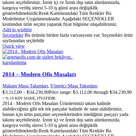
takımı seçebilirsiniz. İzmir içi ve İzmir dışı satın alımlarınızda,
kargoya veriliş süresi 5-10 iş günü arası değişiklik
gösterebilmektedir.Renk Kartelasındaki Tüm Renkler Bu
Modelimize Uygulanmaktadır. Aşağıdaki SEÇENEKLER
kısmından ürün seçimi yaparak fiyat bilgisine ulaşabilirsiniz.
Add to wishlist
Seçenekler
Bu ürünün birden fazla varyasyonu var. Seçenekler ürün
sayfasından seçilebilir
Quick view
karşılaştırma
2014 – Modern Ofis Masaları
Makam Masa Takımları
,
Yönetici Masa Takımları
₺
3.112,00
–
₺
34.230,90
Price range: ₺3.112,00 through ₺34.230,90
+ % 10 KDV HARİÇ FİYATIDIR.
2014 - Modern Ofis Masaları Ürünlerimizi takım halinde
alabileceğiniz gibi tek tek parçalar halinde de satın alabilirsiniz,
bunun için ürün parçaları seçeneklerinden istediğiniz parçayı yada
takımı seçebilirsiniz. İzmir içi ve İzmir dışı satın alımlarınızda,
kargoya veriliş süresi 5-10 iş günü arası değişiklik
gösterebilmektedir.Renk Kartelasındaki Tüm Renkler Bu