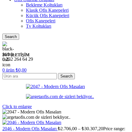
Bekleme Koltukları
Klasik Ofis Kanepeleri
Küçük Ofis Kanepeleri
Ofis Kanepeleri
Tv Koltukları
Search
24/7 İLETİŞİM
0 232 264 64 29
0
ürün
₺
0,00
Search
Click to enlarge
2046 - Modern Ofis Masaları
₺
2.706,00
–
₺
30.307,20
Price range: