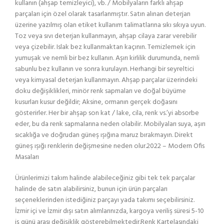
kullanın (ahşap temizleyici), vb. / Mobilyaların farklı ahşap
parçaları için özel olarak tasarlanmıştır. Satın alınan deterjan
üzerine yazılmış olan etiket kullanım talimatlarına sıkı sıkıya uyun.
Toz veya sıvı deterjan kullanmayın, ahşap cilaya zarar verebilir
veya çizebilir. Islak bez kullanmaktan kaçının. Temizlemek için
yumuşak ve nemli bir bez kullanın. Aşırı kirlilik durumunda, nemli
sabunlu bez kullanın ve sonra kurulayın. Herhangi bir seyreltici
veya kimyasal deterjan kullanmayın. Ahşap parçalar üzerindeki
doku değişiklikleri, minör renk sapmaları ve doğal büyüme
kusurları kusur değildir; Aksine, ormanın gerçek doğasını
gösterirler. Her bir ahşap son kat / lake, cila, renk vs.’yi absorbe
eder, bu da renk sapmalarına neden olabilir. Mobilyaları suya, aşırı
sıcaklığa ve doğrudan güneş ışığına maruz bırakmayın. Direkt
güneş ışığı renklerin değişmesine neden olur.2022 – Modern Ofis
Masaları
Ürünlerimizi takım halinde alabileceğiniz gibi tek tek parçalar
halinde de satın alabilirsiniz, bunun için ürün parçaları
seçeneklerinden istediğiniz parçayı yada takımı seçebilirsiniz.
İzmir içi ve İzmir dışı satın alımlarınızda, kargoya veriliş süresi 5-10
iş günü arası değişiklik gösterebilmektedir.Renk Kartelasındaki