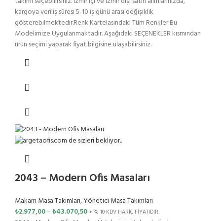
takımı seçebilirsiniz. İzmir içi ve İzmir dışı satın alımlarınızda,
kargoya veriliş süresi 5-10 iş günü arası değişiklik
gösterebilmektedir.Renk Kartelasındaki Tüm Renkler Bu
Modelimize Uygulanmaktadır. Aşağıdaki SEÇENEKLER kısmından
ürün seçimi yaparak fiyat bilgisine ulaşabilirsiniz.
2043 – Modern Ofis Masaları
Makam Masa Takımları
,
Yönetici Masa Takımları
₺
2.977,00
–
₺
43.070,50
+ % 10 KDV HARİÇ FİYATIDIR.