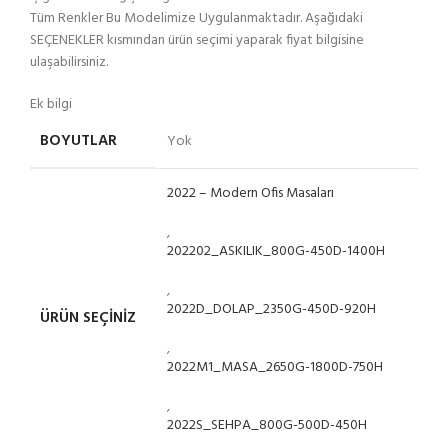
Tüm Renkler Bu Modelimize Uygulanmaktadır. Aşağıdaki
SEÇENEKLER kısmından ürün seçimi yaparak fiyat bilgisine
ulaşabilirsiniz.
Ek bilgi
BOYUTLAR
Yok
2022 – Modern Ofis Masaları
,
202202_ASKILIK_800G-450D-1400H
,
2022D_DOLAP_2350G-450D-920H
ÜRÜN SEÇINIZ
,
2022M1_MASA_2650G-1800D-750H
,
2022S_SEHPA_800G-500D-450H