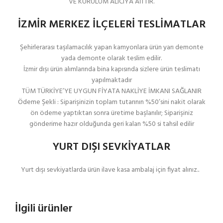
VE KURULUM ALICIYA AİTTİR.
İZMİR MERKEZ İLÇELERİ TESLİMATLAR
Şehirlerarası taşılamacılık yapan kamyonlara ürün yarı demonte
yada demonte olarak teslim edilir.
İzmir dışı ürün alımlarında bina kapısında sizlere ürün teslimatı
yapılmaktadır
TÜM TÜRKİYE’YE UYGUN FİYATA NAKLİYE İMKANI SAĞLANIR
Ödeme Şekli : Siparişinizin toplam tutarının %50’sini nakit olarak
ön ödeme yaptıktan sonra üretime başlanılır; Siparişiniz
gönderime hazır olduğunda geri kalan %50 si tahsil edilir
YURT DIŞI SEVKİYATLAR
Yurt dışı sevkiyatlarda ürün ilave kasa ambalaj için fiyat alınız..
İlgili ürünler