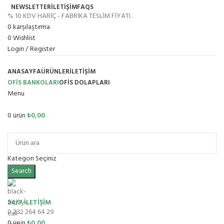
NEWSLETTER
İLETİŞİM
FAQS
% 10 KDV HARİÇ - FABRİKA TESLİM FİYATI..
0
karşılaştırma
0
Wishlist
Login / Register
ANASAYFA
ÜRÜNLER
İLETIŞIM
OFİS BANKOLARI
OFIS DOLAPLARI
Menu
0
ürün
₺
0,00
Ürün Grupları
Kategori Seçiniz
Search
24/7 İLETİŞİM
0 232 264 64 29
0
ürün
₺
0,00