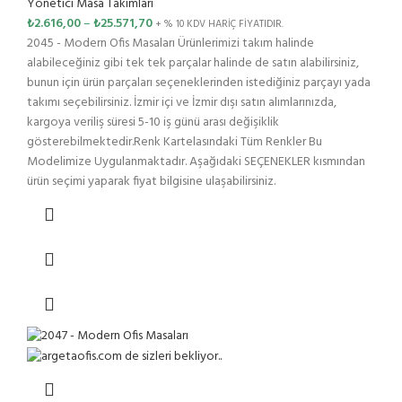
Yönetici Masa Takımları
₺
2.616,00
–
₺
25.571,70
+ % 10 KDV HARİÇ FİYATIDIR.
2045 - Modern Ofis Masaları Ürünlerimizi takım halinde
alabileceğiniz gibi tek tek parçalar halinde de satın alabilirsiniz,
bunun için ürün parçaları seçeneklerinden istediğiniz parçayı yada
takımı seçebilirsiniz. İzmir içi ve İzmir dışı satın alımlarınızda,
kargoya veriliş süresi 5-10 iş günü arası değişiklik
gösterebilmektedir.Renk Kartelasındaki Tüm Renkler Bu
Modelimize Uygulanmaktadır. Aşağıdaki SEÇENEKLER kısmından
ürün seçimi yaparak fiyat bilgisine ulaşabilirsiniz.