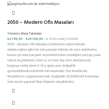
2050 – Modern Ofis Masaları
Yönetici Masa Takımları
₺
2.796,00
–
₺
29.766,00
+ % 10 KDV HARİÇ FİYATIDIR.
2050 - Modern Ofis Masaları Ürünlerimizi takım halinde
alabileceğiniz gibi tek tek parçalar halinde de satın alabilirsiniz,
bunun için ürün parçaları seçeneklerinden istediğiniz parçayı yada
takımı seçebilirsiniz. İzmir içi ve İzmir dışı satın alımlarınızda,
kargoya veriliş süresi 5-10 iş günü arası değişiklik
gösterebilmektedir.Renk Kartelasındaki Tüm Renkler Bu
Modelimize Uygulanmaktadır. Aşağıdaki SEÇENEKLER kısmından
ürün seçimi yaparak fiyat bilgisine ulaşabilirsiniz.