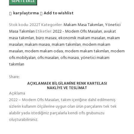
SEPETE EKLE
karşılaştırma
Add to wishlist
Stok kodu:
2022T
Kategoriler:
Makam Masa Takımları
,
Yönetici
Masa Takımları
Etiketler:
2022 - Modern Ofis Masaları
,
avukat
masa takımları
,
büro masası
,
ekonomik makam masaları
,
makam
masaları
,
makam masası
,
makam takımları
,
modern makam
masaları
,
modern makam odası
,
modern makam takımları
,
modern
ofis mobilyaları
,
ofis masaları
,
ofis masası
,
yönetici makam
takımları
Share:
AÇIKLAMA
EK BILGI
LAMİNE RENK KARTELASI
NAKLIYE VE TESLIMAT
Açıklama
2022 – Modern Ofis Masaları, takım içeriğine dahil edilmemiş
sizlerin kullanım ölçülerine uygun olan ürün parçalarını tek tek
alabilir yada istediğiniz parçalarla kendi ofis grubunuzu
oluşturabilirsiniz.