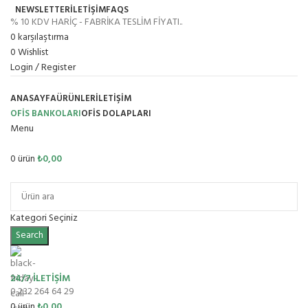
NEWSLETTER
İLETİŞİM
FAQS
% 10 KDV HARİÇ - FABRİKA TESLİM FİYATI..
0
karşılaştırma
0
Wishlist
Login / Register
ANASAYFA
ÜRÜNLER
İLETIŞIM
OFİS BANKOLARI
OFIS DOLAPLARI
Menu
0
ürün
₺
0,00
Ürün Grupları
Kategori Seçiniz
Search
24/7 İLETİŞİM
0 232 264 64 29
0
ürün
₺
0,00