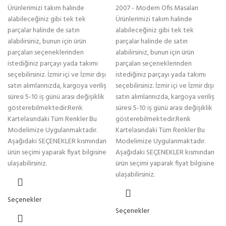
Ürünlerimizi takım halinde
2007 - Modern Ofis Masaları
alabileceğiniz gibi tek tek
Ürünlerimizi takım halinde
parçalar halinde de satın
alabileceğiniz gibi tek tek
alabilirsiniz, bunun için ürün
parçalar halinde de satın
parçaları seçeneklerinden
alabilirsiniz, bunun için ürün
istediğiniz parçayı yada takımı
parçaları seçeneklerinden
seçebilirsiniz. İzmir içi ve İzmir dışı
istediğiniz parçayı yada takımı
satın alımlarınızda, kargoya veriliş
seçebilirsiniz. İzmir içi ve İzmir dışı
süresi 5-10 iş günü arası değişiklik
satın alımlarınızda, kargoya veriliş
gösterebilmektedir.Renk
süresi 5-10 iş günü arası değişiklik
Kartelasındaki Tüm Renkler Bu
gösterebilmektedir.Renk
Modelimize Uygulanmaktadır.
Kartelasındaki Tüm Renkler Bu
Aşağıdaki SEÇENEKLER kısmından
Modelimize Uygulanmaktadır.
ürün seçimi yaparak fiyat bilgisine
Aşağıdaki SEÇENEKLER kısmından
ulaşabilirsiniz.
ürün seçimi yaparak fiyat bilgisine
ulaşabilirsiniz.
Seçenekler
Seçenekler