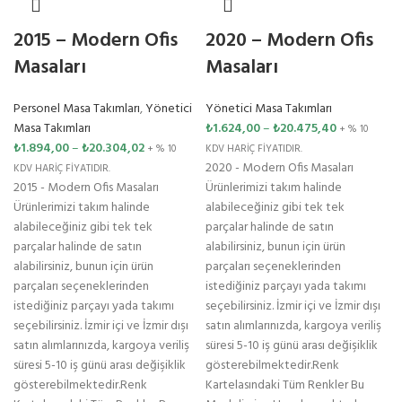
2015 – Modern Ofis
2020 – Modern Ofis
Masaları
Masaları
Personel Masa Takımları
,
Yönetici
Yönetici Masa Takımları
Masa Takımları
₺
1.624,00
–
₺
20.475,40
+ % 10
₺
1.894,00
–
₺
20.304,02
+ % 10
KDV HARİÇ FİYATIDIR.
2020 - Modern Ofis Masaları
KDV HARİÇ FİYATIDIR.
2015 - Modern Ofis Masaları
Ürünlerimizi takım halinde
Ürünlerimizi takım halinde
alabileceğiniz gibi tek tek
alabileceğiniz gibi tek tek
parçalar halinde de satın
parçalar halinde de satın
alabilirsiniz, bunun için ürün
alabilirsiniz, bunun için ürün
parçaları seçeneklerinden
parçaları seçeneklerinden
istediğiniz parçayı yada takımı
istediğiniz parçayı yada takımı
seçebilirsiniz. İzmir içi ve İzmir dışı
seçebilirsiniz. İzmir içi ve İzmir dışı
satın alımlarınızda, kargoya veriliş
satın alımlarınızda, kargoya veriliş
süresi 5-10 iş günü arası değişiklik
süresi 5-10 iş günü arası değişiklik
gösterebilmektedir.Renk
gösterebilmektedir.Renk
Kartelasındaki Tüm Renkler Bu