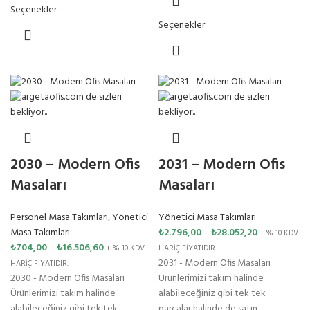
Seçenekler
Seçenekler
2030 – Modern Ofis
2031 – Modern Ofis
Masaları
Masaları
Personel Masa Takımları
,
Yönetici
Yönetici Masa Takımları
Masa Takımları
₺
2.796,00
–
₺
28.052,20
+ % 10 KDV
₺
704,00
–
₺
16.506,60
+ % 10 KDV
HARİÇ FİYATIDIR.
2031 - Modern Ofis Masaları
HARİÇ FİYATIDIR.
2030 - Modern Ofis Masaları
Ürünlerimizi takım halinde
Ürünlerimizi takım halinde
alabileceğiniz gibi tek tek
alabileceğiniz gibi tek tek
parçalar halinde de satın