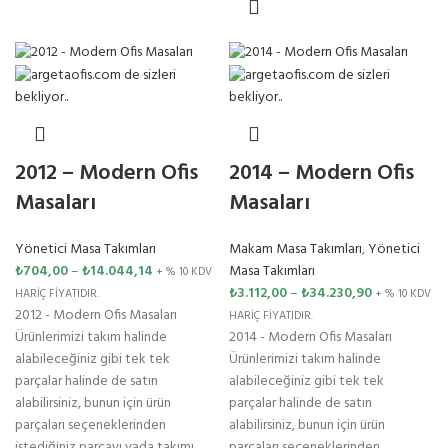
2012 – Modern Ofis
2014 – Modern Ofis
Masaları
Masaları
Yönetici Masa Takımları
Makam Masa Takımları
,
Yönetici
₺
704,00
–
₺
14.044,14
Masa Takımları
+ % 10 KDV
₺
3.112,00
–
₺
34.230,90
HARİÇ FİYATIDIR.
+ % 10 KDV
2012 - Modern Ofis Masaları
HARİÇ FİYATIDIR.
Ürünlerimizi takım halinde
2014 - Modern Ofis Masaları
alabileceğiniz gibi tek tek
Ürünlerimizi takım halinde
parçalar halinde de satın
alabileceğiniz gibi tek tek
alabilirsiniz, bunun için ürün
parçalar halinde de satın
parçaları seçeneklerinden
alabilirsiniz, bunun için ürün
istediğiniz parçayı yada takımı
parçaları seçeneklerinden