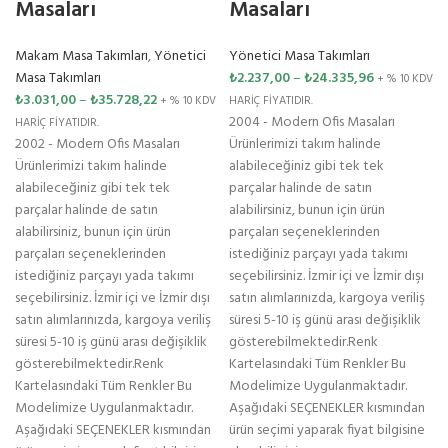
Masaları
Masaları
Makam Masa Takımları
,
Yönetici
Yönetici Masa Takımları
Masa Takımları
₺
2.237,00
–
₺
24.335,96
+ % 10 KDV
₺
3.031,00
–
₺
35.728,22
+ % 10 KDV
HARİÇ FİYATIDIR.
2004 - Modern Ofis Masaları
HARİÇ FİYATIDIR.
2002 - Modern Ofis Masaları
Ürünlerimizi takım halinde
Ürünlerimizi takım halinde
alabileceğiniz gibi tek tek
alabileceğiniz gibi tek tek
parçalar halinde de satın
parçalar halinde de satın
alabilirsiniz, bunun için ürün
alabilirsiniz, bunun için ürün
parçaları seçeneklerinden
parçaları seçeneklerinden
istediğiniz parçayı yada takımı
istediğiniz parçayı yada takımı
seçebilirsiniz. İzmir içi ve İzmir dışı
seçebilirsiniz. İzmir içi ve İzmir dışı
satın alımlarınızda, kargoya veriliş
satın alımlarınızda, kargoya veriliş
süresi 5-10 iş günü arası değişiklik
süresi 5-10 iş günü arası değişiklik
gösterebilmektedir.Renk
gösterebilmektedir.Renk
Kartelasındaki Tüm Renkler Bu
Kartelasındaki Tüm Renkler Bu
Modelimize Uygulanmaktadır.
Modelimize Uygulanmaktadır.
Aşağıdaki SEÇENEKLER kısmından
Aşağıdaki SEÇENEKLER kısmından
ürün seçimi yaparak fiyat bilgisine