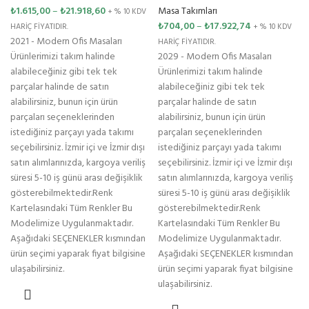
₺
1.615,00
–
₺
21.918,60
Masa Takımları
+ % 10 KDV
₺
704,00
–
₺
17.922,74
HARİÇ FİYATIDIR.
+ % 10 KDV
2021 - Modern Ofis Masaları
HARİÇ FİYATIDIR.
Ürünlerimizi takım halinde
2029 - Modern Ofis Masaları
alabileceğiniz gibi tek tek
Ürünlerimizi takım halinde
parçalar halinde de satın
alabileceğiniz gibi tek tek
alabilirsiniz, bunun için ürün
parçalar halinde de satın
parçaları seçeneklerinden
alabilirsiniz, bunun için ürün
istediğiniz parçayı yada takımı
parçaları seçeneklerinden
seçebilirsiniz. İzmir içi ve İzmir dışı
istediğiniz parçayı yada takımı
satın alımlarınızda, kargoya veriliş
seçebilirsiniz. İzmir içi ve İzmir dışı
süresi 5-10 iş günü arası değişiklik
satın alımlarınızda, kargoya veriliş
gösterebilmektedir.Renk
süresi 5-10 iş günü arası değişiklik
Kartelasındaki Tüm Renkler Bu
gösterebilmektedir.Renk
Modelimize Uygulanmaktadır.
Kartelasındaki Tüm Renkler Bu
Aşağıdaki SEÇENEKLER kısmından
Modelimize Uygulanmaktadır.
ürün seçimi yaparak fiyat bilgisine
Aşağıdaki SEÇENEKLER kısmından
ulaşabilirsiniz.
ürün seçimi yaparak fiyat bilgisine
ulaşabilirsiniz.