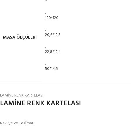
*
,
120*120
,
20,6*12,5
MASA ÖLÇÜLERİ
,
22,8*12,4
,
50*14,5
LAMİNE RENK KARTELASI
LAMİNE RENK KARTELASI
Nakliye ve Teslimat