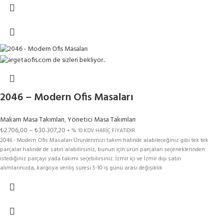
2046 – Modern Ofis Masaları
Makam Masa Takımları
,
Yönetici Masa Takımları
₺
2.706,00
–
₺
30.307,20
+ % 10 KDV HARİÇ FİYATIDIR.
2046 - Modern Ofis Masaları Ürünlerimizi takım halinde alabileceğiniz gibi tek tek
parçalar halinde de satın alabilirsiniz, bunun için ürün parçaları seçeneklerinden
istediğiniz parçayı yada takımı seçebilirsiniz. İzmir içi ve İzmir dışı satın
alımlarınızda, kargoya veriliş süresi 5-10 iş günü arası değişiklik
gösterebilmektedir.Renk Kartelasındaki Tüm Renkler Bu Modelimize
Uygulanmaktadır. Aşağıdaki SEÇENEKLER kısmından ürün seçimi yaparak fiyat
bilgisine ulaşabilirsiniz.