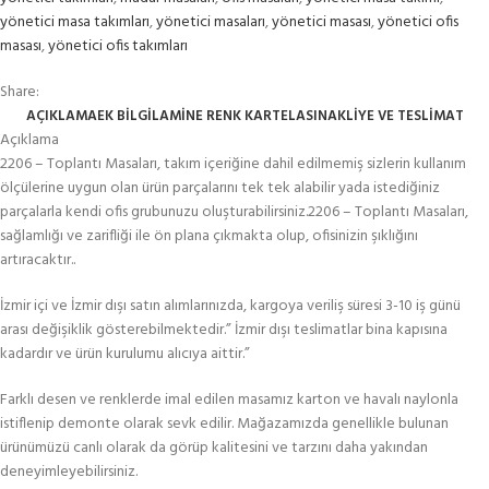
yönetici masa takımları
,
yönetici masaları
,
yönetici masası
,
yönetici ofis
masası
,
yönetici ofis takımları
Share:
AÇIKLAMA
EK BILGI
LAMİNE RENK KARTELASI
NAKLIYE VE TESLIMAT
Açıklama
2206 – Toplantı Masaları, takım içeriğine dahil edilmemiş sizlerin kullanım
ölçülerine uygun olan ürün parçalarını tek tek alabilir yada istediğiniz
parçalarla kendi ofis grubunuzu oluşturabilirsiniz.2206 – Toplantı Masaları,
sağlamlığı ve zarifliği ile ön plana çıkmakta olup, ofisinizin şıklığını
artıracaktır..
İzmir içi ve İzmir dışı satın alımlarınızda, kargoya veriliş süresi 3-10 iş günü
arası değişiklik gösterebilmektedir.” İzmir dışı teslimatlar bina kapısına
kadardır ve ürün kurulumu alıcıya aittir.”
Farklı desen ve renklerde imal edilen masamız karton ve havalı naylonla
istiflenip demonte olarak sevk edilir. Mağazamızda genellikle bulunan
ürünümüzü canlı olarak da görüp kalitesini ve tarzını daha yakından
deneyimleyebilirsiniz.