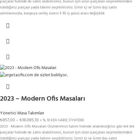
parçalar halinde de satın alabilirsiniz, bunun için ürün parçaları seçeneklerinden
istediğiniz parçayı yada takımı seçebilirsiniz. İzmir içi ve İzmir dışı satın
alımlarınızda, kargoya veriliş süresi 5-10 iş günü arası değişiklik
gösterebilmektedir.Renk Kartelasındaki Tüm Renkler Bu Modelimize
Uygulanmaktadır. Aşağıdaki SEÇENEKLER kısmından ürün seçimi yaparak fiyat
bilgisine ulaşabilirsiniz.
2023 – Modern Ofis Masaları
Yönetici Masa Takımları
₺
857,00
–
₺
18.085,10
+ % 10 KDV HARİÇ FİYATIDIR.
2023 - Modern Ofis Masaları Ürünlerimizi takım halinde alabileceğiniz gibi tek tek
parçalar halinde de satın alabilirsiniz, bunun için ürün parçaları seçeneklerinden
istediğiniz parçayı yada takımı seçebilirsiniz. İzmir içi ve İzmir dışı satın