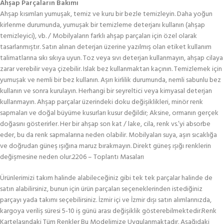
Ahşap Parçaların Bakımı
Ahşap kısımları yumuşak, temiz ve kuru bir bezle temizleyin. Daha yoğun
kirlenme durumunda, yumuşak bir temizleme deterjanı kullanın (ahşap
temizleyici), vb. / Mobilyaların farklı ahşap parçaları için özel olarak
tasarlanmıştır. Satın alınan deterjan üzerine yazılmış olan etiket kullanım
talimatlarına sıkı sıkıya uyun. Toz veya sıvı deterjan kullanmayın, ahşap cilaya
zarar verebilir veya çizebilir. Islak bez kullanmaktan kaçının. Temizlemek için
yumuşak ve nemli bir bez kullanın. Aşırı kirlilik durumunda, nemli sabunlu bez
kullanın ve sonra kurulayın. Herhangi bir seyreltici veya kimyasal deterjan
kullanmayın. Ahşap parçalar üzerindeki doku değişiklikleri, minör renk
sapmaları ve doğal büyüme kusurları kusur değildir; Aksine, ormanın gerçek
doğasını gösterirler. Her bir ahşap son kat / lake, cila, renk vs.’yi absorbe
eder, bu da renk sapmalarına neden olabilir. Mobilyaları suya, aşırı sıcaklığa
ve doğrudan güneş ışığına maruz bırakmayın. Direkt güneş ışığı renklerin
değişmesine neden olur.2206 – Toplantı Masaları
Ürünlerimizi takım halinde alabileceğiniz gibi tek tek parçalar halinde de
satın alabilirsiniz, bunun için ürün parçaları seçeneklerinden istediğiniz
parçayı yada takımı seçebilirsiniz. İzmir içi ve İzmir dışı satın alımlarınızda,
kargoya veriliş süresi 5-10 iş günü arası değişiklik gösterebilmektedir.Renk
Kartelasındaki Tüm Renkler Bu Modelimize Uygulanmaktadır. Aşağıdaki