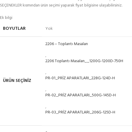
SEÇENEKLER kısmından ürün seçimi yaparak fiyat bilgisine ulaşabilirsiniz.
Ek bilgi
BOYUTLAR
Yok
2206 – Toplantı Masaları
,
2206 Toplantı Masaları__1200G-1200D-750H
,
PR-01_PRİZ APARATLARI_228G-124D-H
ÜRÜN SEÇINIZ
,
PR-02_PRİZ APARATLARI_500G-145D-H
,
PR-03_PRİZ APARATLARI_206G-125D-H