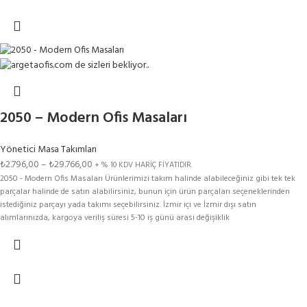
2050 – Modern Ofis Masaları
Yönetici Masa Takımları
₺
2.796,00
–
₺
29.766,00
+ % 10 KDV HARİÇ FİYATIDIR.
2050 - Modern Ofis Masaları Ürünlerimizi takım halinde alabileceğiniz gibi tek tek
parçalar halinde de satın alabilirsiniz, bunun için ürün parçaları seçeneklerinden
istediğiniz parçayı yada takımı seçebilirsiniz. İzmir içi ve İzmir dışı satın
alımlarınızda, kargoya veriliş süresi 5-10 iş günü arası değişiklik
gösterebilmektedir.Renk Kartelasındaki Tüm Renkler Bu Modelimize
Uygulanmaktadır. Aşağıdaki SEÇENEKLER kısmından ürün seçimi yaparak fiyat
bilgisine ulaşabilirsiniz.