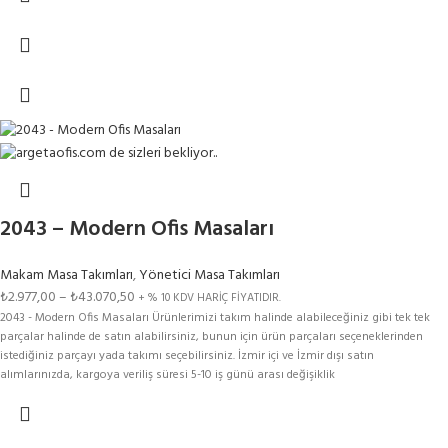
bilgisine ulaşabilirsiniz.
2043 – Modern Ofis Masaları
Makam Masa Takımları
,
Yönetici Masa Takımları
₺
2.977,00
–
₺
43.070,50
+ % 10 KDV HARİÇ FİYATIDIR.
2043 - Modern Ofis Masaları Ürünlerimizi takım halinde alabileceğiniz gibi tek tek
parçalar halinde de satın alabilirsiniz, bunun için ürün parçaları seçeneklerinden
istediğiniz parçayı yada takımı seçebilirsiniz. İzmir içi ve İzmir dışı satın
alımlarınızda, kargoya veriliş süresi 5-10 iş günü arası değişiklik
gösterebilmektedir.Renk Kartelasındaki Tüm Renkler Bu Modelimize
Uygulanmaktadır. Aşağıdaki SEÇENEKLER kısmından ürün seçimi yaparak fiyat
bilgisine ulaşabilirsiniz.