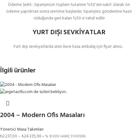
Ödeme Şekli : Siparişinizin toplam tutarının %50’sini nakit olarak ön
ödeme yaptıktan sonra üretime başlanılır; Siparişiniz gönderime hazır
olduğunda geri kalan %50 si tahsil edilir
YURT DIŞI SEVKİYATLAR
Yurt dışı sevkiyatlarda ürün ilave kasa ambalaj için fiyat alınız..
İlgili ürünler
2004 – Modern Ofis Masaları
Yönetici Masa Takımları
₺
2.237,00
–
₺
24.335,96
+ % 10 KDV HARİÇ FİYATIDIR.