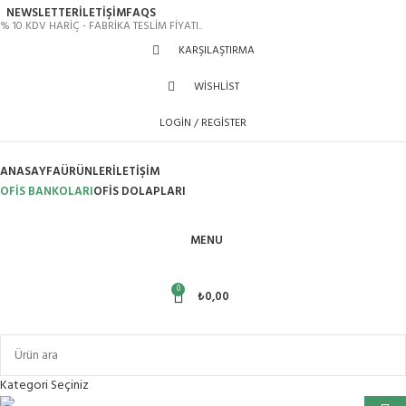
NEWSLETTER
İLETİŞİM
FAQS
% 10 KDV HARİÇ - FABRİKA TESLİM FİYATI..
KARŞILAŞTIRMA
WISHLIST
LOGIN / REGISTER
ANASAYFA
ÜRÜNLER
İLETIŞIM
OFİS BANKOLARI
OFIS DOLAPLARI
MENU
0
₺
0,00
Ürün Grupları
Kategori Seçiniz