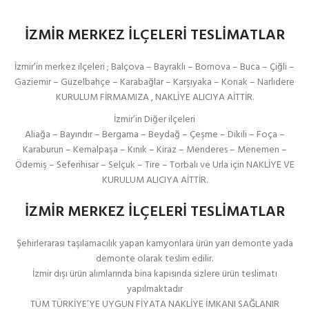
İZMİR MERKEZ İLÇELERİ TESLİMATLAR
İzmir’in merkez ilçeleri ; Balçova – Bayraklı – Bornova – Buca – Çiğli –
Gaziemir – Güzelbahçe – Karabağlar – Karşıyaka – Konak – Narlıdere
KURULUM FİRMAMIZA , NAKLİYE ALICIYA AİTTİR.
İzmir’in Diğer ilçeleri
Aliağa – Bayındır – Bergama – Beydağ – Çeşme – Dikili – Foça –
Karaburun – Kemalpaşa – Kınık – Kiraz – Menderes – Menemen –
Ödemiş – Seferihisar – Selçuk – Tire – Torbalı ve Urla için NAKLİYE VE
KURULUM ALICIYA AİTTİR.
İZMİR MERKEZ İLÇELERİ TESLİMATLAR
Şehirlerarası taşılamacılık yapan kamyonlara ürün yarı demonte yada
demonte olarak teslim edilir.
İzmir dışı ürün alımlarında bina kapısında sizlere ürün teslimatı
yapılmaktadır
TÜM TÜRKİYE’YE UYGUN FİYATA NAKLİYE İMKANI SAĞLANIR