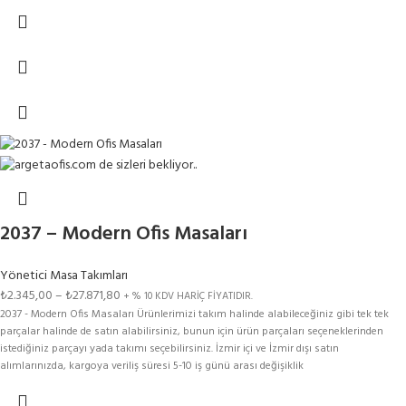
gösterebilmektedir.Renk Kartelasındaki Tüm Renkler Bu Modelimize
Uygulanmaktadır. Aşağıdaki SEÇENEKLER kısmından ürün seçimi yaparak fiyat
bilgisine ulaşabilirsiniz.
2037 – Modern Ofis Masaları
Yönetici Masa Takımları
₺
2.345,00
–
₺
27.871,80
+ % 10 KDV HARİÇ FİYATIDIR.
2037 - Modern Ofis Masaları Ürünlerimizi takım halinde alabileceğiniz gibi tek tek
parçalar halinde de satın alabilirsiniz, bunun için ürün parçaları seçeneklerinden
istediğiniz parçayı yada takımı seçebilirsiniz. İzmir içi ve İzmir dışı satın
alımlarınızda, kargoya veriliş süresi 5-10 iş günü arası değişiklik
gösterebilmektedir.Renk Kartelasındaki Tüm Renkler Bu Modelimize
Uygulanmaktadır. Aşağıdaki SEÇENEKLER kısmından ürün seçimi yaparak fiyat