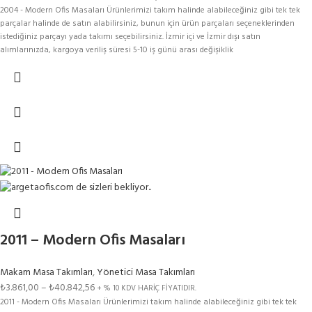
2004 - Modern Ofis Masaları Ürünlerimizi takım halinde alabileceğiniz gibi tek tek
parçalar halinde de satın alabilirsiniz, bunun için ürün parçaları seçeneklerinden
istediğiniz parçayı yada takımı seçebilirsiniz. İzmir içi ve İzmir dışı satın
alımlarınızda, kargoya veriliş süresi 5-10 iş günü arası değişiklik
gösterebilmektedir.Renk Kartelasındaki Tüm Renkler Bu Modelimize
Uygulanmaktadır. Aşağıdaki SEÇENEKLER kısmından ürün seçimi yaparak fiyat
bilgisine ulaşabilirsiniz.
2011 – Modern Ofis Masaları
Makam Masa Takımları
,
Yönetici Masa Takımları
₺
3.861,00
–
₺
40.842,56
+ % 10 KDV HARİÇ FİYATIDIR.
2011 - Modern Ofis Masaları Ürünlerimizi takım halinde alabileceğiniz gibi tek tek