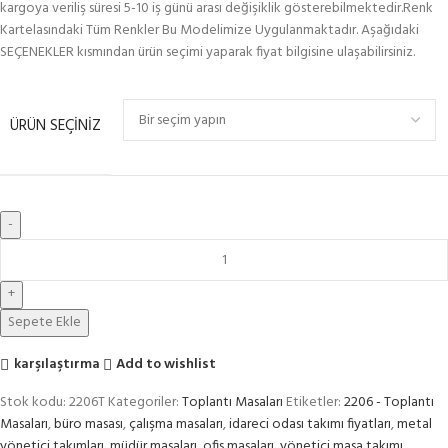
kargoya veriliş süresi 5-10 iş günü arası değişiklik gösterebilmektedir.Renk
Kartelasındaki Tüm Renkler Bu Modelimize Uygulanmaktadır. Aşağıdaki
SEÇENEKLER kısmından ürün seçimi yaparak fiyat bilgisine ulaşabilirsiniz.
ÜRÜN SEÇINIZ
Sepete Ekle
karşılaştırma
Add to wishlist
Stok kodu:
2206T
Kategoriler:
Toplantı Masaları
Etiketler:
2206 - Toplantı
Masaları
,
büro masası
,
çalışma masaları
,
idareci odası takımı fiyatları
,
metal
yönetici takımları
,
müdür masaları
,
ofis masaları
,
yönetici masa takımı
,