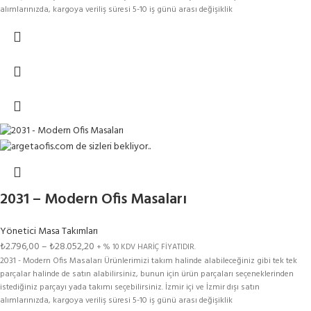
alımlarınızda, kargoya veriliş süresi 5-10 iş günü arası değişiklik
gösterebilmektedir.Renk Kartelasındaki Tüm Renkler Bu Modelimize
Uygulanmaktadır. Aşağıdaki SEÇENEKLER kısmından ürün seçimi yaparak fiyat
bilgisine ulaşabilirsiniz.
2031 – Modern Ofis Masaları
Yönetici Masa Takımları
₺
2.796,00
–
₺
28.052,20
+ % 10 KDV HARİÇ FİYATIDIR.
2031 - Modern Ofis Masaları Ürünlerimizi takım halinde alabileceğiniz gibi tek tek
parçalar halinde de satın alabilirsiniz, bunun için ürün parçaları seçeneklerinden
istediğiniz parçayı yada takımı seçebilirsiniz. İzmir içi ve İzmir dışı satın
alımlarınızda, kargoya veriliş süresi 5-10 iş günü arası değişiklik