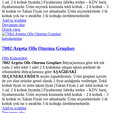
1 ad. 2 li koltuk fiyatıdır.] Fiyatlarımız fabrika teslim – KDV hariç
fiyatlarımızdır. Ürün seçenek kısmında tekli koltuk – 2 li koltuk – 3
lü koltuk ve Takım Fiyatı yer almaktadır. Ürün seçeneklerinde 3 lü
koltuk yok ise o modelin 3 lü koltuğu üretilmemektedir.
Add to wishlist
Devamını oku
Quick view
karşılaştırma
7002 Argeta Ofis Oturma Grupları
Ofis Kanepeleri
7002 Argeta Ofis Oturma Grupları
İhtiyaçlarınıza göre tek tek
yada 2 adet tekli 1 adet 2 li koltuktan oluşan takım şeklinde de
ofisinizdeki ihtiyaçlarınıza göre
AŞAĞIDAKİ
SEÇENEKLERDEN
seçim yapabilirsiniz. Ürün grupları içersin
de yer alan ürünler genel olarak 2 fiyat aralığında verilmiştir. Tekli
koltuk fiyatı ve ürün takım fiyatı [Takım Fiyatı 2 ad. tekli koltuk ve
1 ad. 2 li koltuk fiyatıdır.] Fiyatlarımız fabrika teslim – KDV hariç
fiyatlarımızdır. Ürün seçenek kısmında tekli koltuk – 2 li koltuk – 3
lü koltuk ve Takım Fiyatı yer almaktadır. Ürün seçeneklerinde 3 lü
koltuk yok ise o modelin 3 lü koltuğu üretilmemektedir.
Add to wishlist
Devamını oku