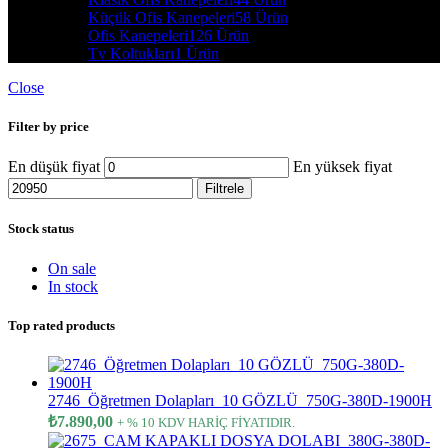
Küçük Ofis Kanepeleri
58 Ürün
Ofis Kanepeleri
126 Ürün
Tv Koltukları
1 Ürün
Close
Filter by price
En düşük fiyat
En yüksek fiyat
Filtrele
Stock status
On sale
In stock
Top rated products
2746_Öğretmen Dolapları_10 GÖZLÜ_750G-380D-1900H
₺
7.890,00
+ % 10 KDV HARİÇ FİYATIDIR.