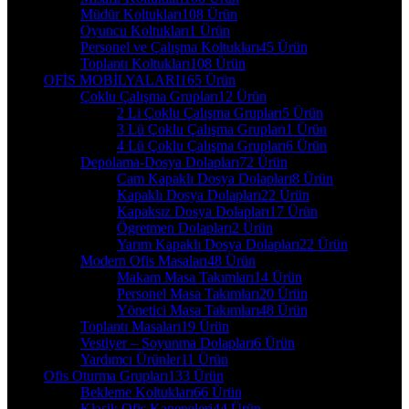
Müdür Koltukları
108 Ürün
Oyuncu Koltukları
1 Ürün
Personel ve Çalışma Koltukları
45 Ürün
Toplantı Koltukları
108 Ürün
OFİS MOBİLYALARI
165 Ürün
Çoklu Çalışma Grupları
12 Ürün
2 Li Çoklu Çalışma Grupları
5 Ürün
3 Lü Çoklu Çalışma Grupları
1 Ürün
4 Lü Çoklu Çalışma Grupları
6 Ürün
Depolama-Dosya Dolapları
72 Ürün
Cam Kapaklı Dosya Dolapları
8 Ürün
Kapaklı Dosya Dolapları
22 Ürün
Kapaksız Dosya Dolapları
17 Ürün
Ögretmen Dolapları
2 Ürün
Yarım Kapaklı Dosya Dolapları
22 Ürün
Modern Ofis Masaları
48 Ürün
Makam Masa Takımları
14 Ürün
Personel Masa Takımları
20 Ürün
Yönetici Masa Takımları
48 Ürün
Toplantı Masaları
19 Ürün
Vestiyer – Soyunma Dolapları
6 Ürün
Yardımcı Ürünler
11 Ürün
Ofis Oturma Grupları
133 Ürün
Bekleme Koltukları
66 Ürün
Klasik Ofis Kanepeleri
44 Ürün