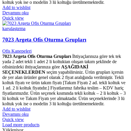
koltuk yok ise o modelin 3 lü koltuğu üretilmemektedir.
Add to wishlist
Devamını oku
Quick view
karşılaştırma
7023 Argeta Ofis Oturma Grupları
Ofis Kanepeleri
7023 Argeta Ofis Oturma Grupları
İhtiyaçlarınıza göre tek tek
yada 2 adet tekli 1 adet 2 li koltuktan oluşan takım şeklinde de
ofisinizdeki ihtiyaçlarınıza göre
AŞAĞIDAKİ
SEÇENEKLERDEN
seçim yapabilirsiniz. Ürün grupları içersin
de yer alan ürünler genel olarak 2 fiyat aralığında verilmiştir. Tekli
koltuk fiyatı ve ürün takım fiyatı [Takım Fiyatı 2 ad. tekli koltuk ve
1 ad. 2 li koltuk fiyatıdır.] Fiyatlarımız fabrika teslim – KDV hariç
fiyatlarımızdır. Ürün seçenek kısmında tekli koltuk – 2 li koltuk – 3
lü koltuk ve Takım Fiyatı yer almaktadır. Ürün seçeneklerinde 3 lü
koltuk yok ise o modelin 3 lü koltuğu üretilmemektedir.
Add to wishlist
Devamını oku
Quick view
Load more products
Yükleniyor...