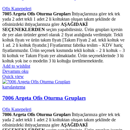
Ofis Kanepeleri
7005 Argeta Ofis Oturma Grupları
İhtiyaçlarınıza göre tek tek
yada 2 adet tekli 1 adet 2 li koltuktan oluşan takım şeklinde de
ofisinizdeki ihtiyaçlarınıza göre
AŞAĞIDAKİ
SEÇENEKLERDEN
seçim yapabilirsiniz. Ürün grupları içersin
de yer alan ürünler genel olarak 2 fiyat aralığında verilmiştir. Tekli
koltuk fiyatı ve ürün takım fiyatı [Takım Fiyatı 2 ad. tekli koltuk ve
1 ad. 2 li koltuk fiyatıdır.] Fiyatlarımız fabrika teslim – KDV hariç
fiyatlarımızdır. Ürün seçenek kısmında tekli koltuk – 2 li koltuk – 3
lü koltuk ve Takım Fiyatı yer almaktadır. Ürün seçeneklerinde 3 lü
koltuk yok ise o modelin 3 lü koltuğu üretilmemektedir.
Add to wishlist
Devamını oku
Quick view
karşılaştırma
7006 Argeta Ofis Oturma Grupları
Ofis Kanepeleri
7006 Argeta Ofis Oturma Grupları
İhtiyaçlarınıza göre tek tek
yada 2 adet tekli 1 adet 2 li koltuktan oluşan takım şeklinde de
ofisinizdeki ihtiyaçlarınıza göre
AŞAĞIDAKİ