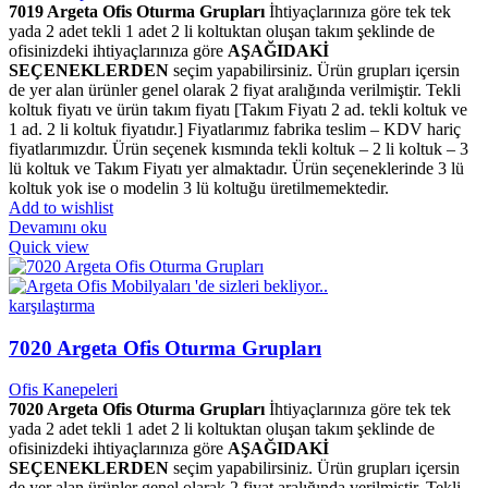
7019 Argeta Ofis Oturma Grupları
İhtiyaçlarınıza göre tek tek
yada 2 adet tekli 1 adet 2 li koltuktan oluşan takım şeklinde de
ofisinizdeki ihtiyaçlarınıza göre
AŞAĞIDAKİ
SEÇENEKLERDEN
seçim yapabilirsiniz. Ürün grupları içersin
de yer alan ürünler genel olarak 2 fiyat aralığında verilmiştir. Tekli
koltuk fiyatı ve ürün takım fiyatı [Takım Fiyatı 2 ad. tekli koltuk ve
1 ad. 2 li koltuk fiyatıdır.] Fiyatlarımız fabrika teslim – KDV hariç
fiyatlarımızdır. Ürün seçenek kısmında tekli koltuk – 2 li koltuk – 3
lü koltuk ve Takım Fiyatı yer almaktadır. Ürün seçeneklerinde 3 lü
koltuk yok ise o modelin 3 lü koltuğu üretilmemektedir.
Add to wishlist
Devamını oku
Quick view
karşılaştırma
7020 Argeta Ofis Oturma Grupları
Ofis Kanepeleri
7020 Argeta Ofis Oturma Grupları
İhtiyaçlarınıza göre tek tek
yada 2 adet tekli 1 adet 2 li koltuktan oluşan takım şeklinde de
ofisinizdeki ihtiyaçlarınıza göre
AŞAĞIDAKİ
SEÇENEKLERDEN
seçim yapabilirsiniz. Ürün grupları içersin
de yer alan ürünler genel olarak 2 fiyat aralığında verilmiştir. Tekli