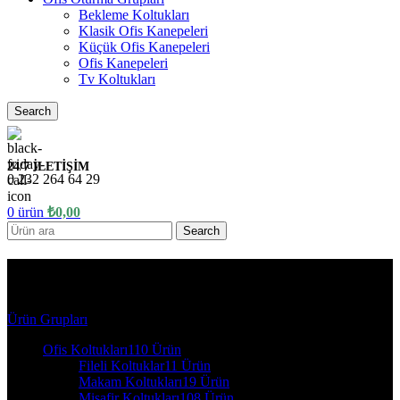
Bekleme Koltukları
Klasik Ofis Kanepeleri
Küçük Ofis Kanepeleri
Ofis Kanepeleri
Tv Koltukları
Search
24/7 İLETİŞİM
0 232 264 64 29
0
ürün
₺
0,00
Search
ofis oturma grupları
Ürün Grupları
Ofis Koltukları
110 Ürün
Fileli Koltuklar
11 Ürün
Makam Koltukları
19 Ürün
Misafir Koltukları
108 Ürün