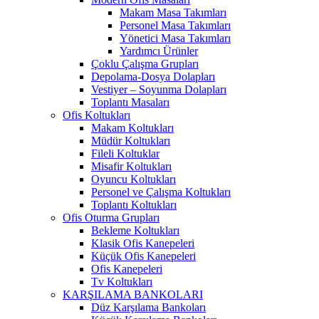
Makam Masa Takımları
Personel Masa Takımları
Yönetici Masa Takımları
Yardımcı Ürünler
Çoklu Çalışma Grupları
Depolama-Dosya Dolapları
Vestiyer – Soyunma Dolapları
Toplantı Masaları
Ofis Koltukları
Makam Koltukları
Müdür Koltukları
Fileli Koltuklar
Misafir Koltukları
Oyuncu Koltukları
Personel ve Çalışma Koltukları
Toplantı Koltukları
Ofis Oturma Grupları
Bekleme Koltukları
Klasik Ofis Kanepeleri
Küçük Ofis Kanepeleri
Ofis Kanepeleri
Tv Koltukları
KARŞILAMA BANKOLARI
Düz Karşılama Bankoları