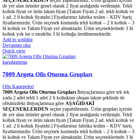
SEÇENEKLERDEN
seçim yapabilirsiniz. Ürün grupları içersin
de yer alan ürünler genel olarak 2 fiyat aralığında verilmiştir. Tekli
koltuk fiyatı ve ürün takım fiyatı [Takım Fiyatı 2 ad. tekli koltuk ve
1 ad. 2 li koltuk fiyatıdır.] Fiyatlarımız fabrika teslim – KDV hariç
fiyatlarımızdır. Ürün seçenek kısmında tekli koltuk – 2 li koltuk – 3
lü koltuk ve Takım Fiyatı yer almaktadır. Ürün seçeneklerinde 3 lü
koltuk yok ise o modelin 3 lü koltuğu üretilmemektedir.
Add to wishlist
Devamını oku
Quick view
karşılaştırma
7009 Argeta Ofis Oturma Grupları
Ofis Kanepeleri
7009 Argeta Ofis Oturma Grupları
İhtiyaçlarınıza göre tek tek
yada 2 adet tekli 1 adet 2 li koltuktan oluşan takım şeklinde de
ofisinizdeki ihtiyaçlarınıza göre
AŞAĞIDAKİ
SEÇENEKLERDEN
seçim yapabilirsiniz. Ürün grupları içersin
de yer alan ürünler genel olarak 2 fiyat aralığında verilmiştir. Tekli
koltuk fiyatı ve ürün takım fiyatı [Takım Fiyatı 2 ad. tekli koltuk ve
1 ad. 2 li koltuk fiyatıdır.] Fiyatlarımız fabrika teslim – KDV hariç
fiyatlarımızdır. Ürün seçenek kısmında tekli koltuk – 2 li koltuk – 3
lü koltuk ve Takım Fiyatı yer almaktadır. Ürün seçeneklerinde 3 lü