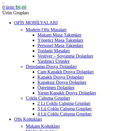
0
ürün
₺
0,00
Ürün Grupları
OFİS MOBİLYALARI
Modern Ofis Masaları
Makam Masa Takımları
Yönetici Masa Takımları
Personel Masa Takımları
Toplantı Masaları
Vestiyer – Soyunma Dolapları
Yardımcı Ürünler
Depolama-Dosya Dolapları
Cam Kapaklı Dosya Dolapları
Kapaklı Dosya Dolapları
Kapaksız Dosya Dolapları
Ögretmen Dolapları
Yarım Kapaklı Dosya Dolapları
Çoklu Çalışma Grupları
2 Li Çoklu Çalışma Grupları
3 Lü Çoklu Çalışma Grupları
4 Lü Çoklu Çalışma Grupları
Ofis Koltukları
Makam Koltukları