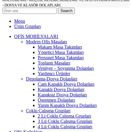
- DOSYA VE KLASÖR DOLAPLARI .
Search
Menu
Ürün Grupları
OFİS MOBİLYALARI
Modern Ofis Masaları
Makam Masa Takımları
Yönetici Masa Takımları
Personel Masa Takımları
Toplantı Masaları
Vestiyer – Soyunma Dolapları
Yardımcı Ürünler
Depolama-Dosya Dolapları
Cam Kapaklı Dosya Dolapları
Kapaklı Dosya Dolapları
Kapaksız Dosya Dolapları
Ögretmen Dolapları
Yarım Kapaklı Dosya Dolapları
Çoklu Çalışma Grupları
2 Li Çoklu Çalışma Grupları
3 Lü Çoklu Çalışma Grupları
4 Lü Çoklu Çalışma Grupları
Ofis Koltukları