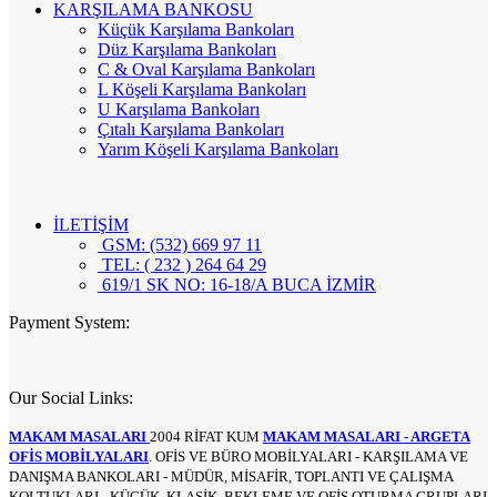
KARŞILAMA BANKOSU
Küçük Karşılama Bankoları
Düz Karşılama Bankoları
C & Oval Karşılama Bankoları
L Köşeli Karşılama Bankoları
U Karşılama Bankoları
Çıtalı Karşılama Bankoları
Yarım Köşeli Karşılama Bankoları
İLETİŞİM
GSM: (532) 669 97 11
TEL: ( 232 ) 264 64 29
619/1 SK NO: 16-18/A BUCA İZMİR
Payment System:
Our Social Links:
MAKAM MASALARI
2004 RİFAT KUM
MAKAM MASALARI - ARGETA
OFİS MOBİLYALARI
. OFİS VE BÜRO MOBİLYALARI - KARŞILAMA VE
DANIŞMA BANKOLARI - MÜDÜR, MİSAFİR, TOPLANTI VE ÇALIŞMA
KOLTUKLARI - KÜÇÜK, KLASİK, BEKLEME VE OFİS OTURMA GRUPLARI