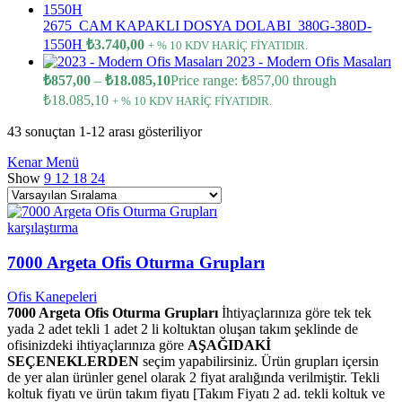
2675_CAM KAPAKLI DOSYA DOLABI_380G-380D-
1550H
₺
3.740,00
+ % 10 KDV HARİÇ FİYATIDIR.
2023 - Modern Ofis Masaları
₺
857,00
–
₺
18.085,10
Price range: ₺857,00 through
₺18.085,10
+ % 10 KDV HARİÇ FİYATIDIR.
43 sonuçtan 1-12 arası gösteriliyor
Kenar Menü
Show
9
12
18
24
karşılaştırma
7000 Argeta Ofis Oturma Grupları
Ofis Kanepeleri
7000 Argeta Ofis Oturma Grupları
İhtiyaçlarınıza göre tek tek
yada 2 adet tekli 1 adet 2 li koltuktan oluşan takım şeklinde de
ofisinizdeki ihtiyaçlarınıza göre
AŞAĞIDAKİ
SEÇENEKLERDEN
seçim yapabilirsiniz. Ürün grupları içersin
de yer alan ürünler genel olarak 2 fiyat aralığında verilmiştir. Tekli
koltuk fiyatı ve ürün takım fiyatı [Takım Fiyatı 2 ad. tekli koltuk ve