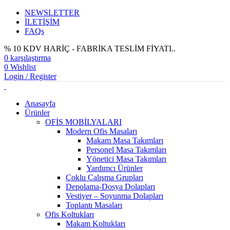
NEWSLETTER
İLETİŞİM
FAQs
% 10 KDV HARİÇ - FABRİKA TESLİM FİYATI..
0
karşılaştırma
0
Wishlist
Login / Register
Anasayfa
Ürünler
OFİS MOBİLYALARI
Modern Ofis Masaları
Makam Masa Takımları
Personel Masa Takımları
Yönetici Masa Takımları
Yardımcı Ürünler
Çoklu Çalışma Grupları
Depolama-Dosya Dolapları
Vestiyer – Soyunma Dolapları
Toplantı Masaları
Ofis Koltukları
Makam Koltukları