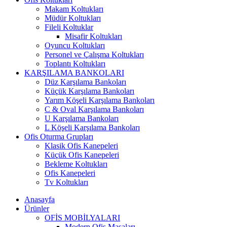
Makam Koltukları
Müdür Koltukları
Fileli Koltuklar
Misafir Koltukları
Oyuncu Koltukları
Personel ve Çalışma Koltukları
Toplantı Koltukları
KARŞILAMA BANKOLARI
Düz Karşılama Bankoları
Küçük Karşılama Bankoları
Yarım Köşeli Karşılama Bankoları
C & Oval Karşılama Bankoları
U Karşılama Bankoları
L Köşeli Karşılama Bankoları
Ofis Oturma Grupları
Klasik Ofis Kanepeleri
Küçük Ofis Kanepeleri
Bekleme Koltukları
Ofis Kanepeleri
Tv Koltukları
Anasayfa
Ürünler
OFİS MOBİLYALARI
Modern Ofis Masaları