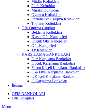
Müdür Koltukları
Fileli Koltuklar
Misafir Koltukları
Oyuncu Koltukları
Personel ve Çalışma Koltukları
Toplantı Koltukları
Ofis Oturma Grupları
Bekleme Koltukları
Klasik Ofis Kanepeleri
Küçük Ofis Kanepeleri
Ofis Kanepeleri
Tv Koltukları
KARŞILAMA BANKOLARI
Düz Karşılama Bankoları
Küçük Karşılama Bankoları
Yarım Köşeli Karşılama Bankoları
C & Oval Karşılama Bankoları
L Köşeli Karşılama Bankoları
U Karşılama Bankoları
İletişim
OFİS BANKOLARI
Ofis Dolapları
Menu