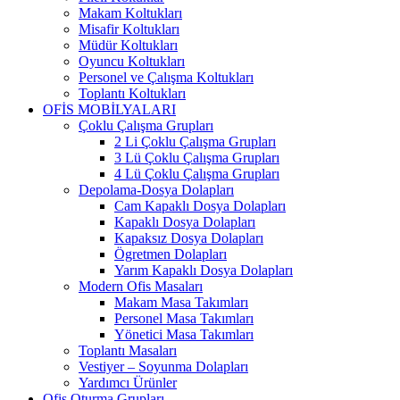
Makam Koltukları
Misafir Koltukları
Müdür Koltukları
Oyuncu Koltukları
Personel ve Çalışma Koltukları
Toplantı Koltukları
OFİS MOBİLYALARI
Çoklu Çalışma Grupları
2 Li Çoklu Çalışma Grupları
3 Lü Çoklu Çalışma Grupları
4 Lü Çoklu Çalışma Grupları
Depolama-Dosya Dolapları
Cam Kapaklı Dosya Dolapları
Kapaklı Dosya Dolapları
Kapaksız Dosya Dolapları
Ögretmen Dolapları
Yarım Kapaklı Dosya Dolapları
Modern Ofis Masaları
Makam Masa Takımları
Personel Masa Takımları
Yönetici Masa Takımları
Toplantı Masaları
Vestiyer – Soyunma Dolapları
Yardımcı Ürünler
Ofis Oturma Grupları