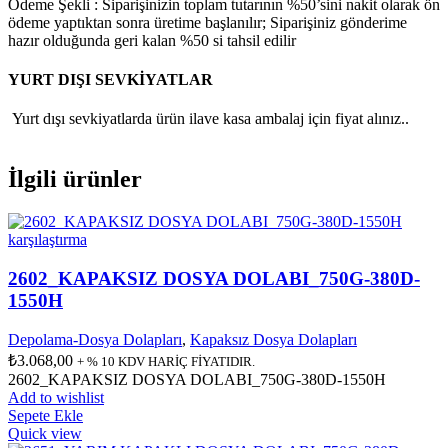
Ödeme Şekli : Siparişinizin toplam tutarının %50’sini nakit olarak ön
ödeme yaptıktan sonra üretime başlanılır; Siparişiniz gönderime
hazır olduğunda geri kalan %50 si tahsil edilir
YURT DIŞI SEVKİYATLAR
Yurt dışı sevkiyatlarda ürün ilave kasa ambalaj için fiyat alınız..
İlgili ürünler
karşılaştırma
2602_KAPAKSIZ DOSYA DOLABI_750G-380D-
1550H
Depolama-Dosya Dolapları
,
Kapaksız Dosya Dolapları
₺
3.068,00
+ % 10 KDV HARİÇ FİYATIDIR.
2602_KAPAKSIZ DOSYA DOLABI_750G-380D-1550H
Add to wishlist
Sepete Ekle
Quick view