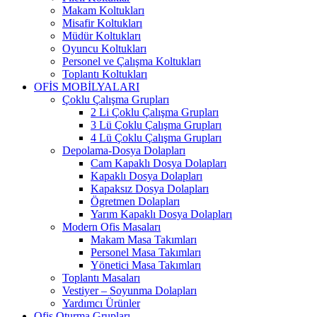
Makam Koltukları
Misafir Koltukları
Müdür Koltukları
Oyuncu Koltukları
Personel ve Çalışma Koltukları
Toplantı Koltukları
OFİS MOBİLYALARI
Çoklu Çalışma Grupları
2 Li Çoklu Çalışma Grupları
3 Lü Çoklu Çalışma Grupları
4 Lü Çoklu Çalışma Grupları
Depolama-Dosya Dolapları
Cam Kapaklı Dosya Dolapları
Kapaklı Dosya Dolapları
Kapaksız Dosya Dolapları
Ögretmen Dolapları
Yarım Kapaklı Dosya Dolapları
Modern Ofis Masaları
Makam Masa Takımları
Personel Masa Takımları
Yönetici Masa Takımları
Toplantı Masaları
Vestiyer – Soyunma Dolapları
Yardımcı Ürünler
Ofis Oturma Grupları