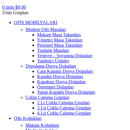
0
ürün
₺
0,00
Ürün Grupları
OFİS MOBİLYALARI
Modern Ofis Masaları
Makam Masa Takımları
Yönetici Masa Takımları
Personel Masa Takımları
Toplantı Masaları
Vestiyer – Soyunma Dolapları
Yardımcı Ürünler
Depolama-Dosya Dolapları
Cam Kapaklı Dosya Dolapları
Kapaklı Dosya Dolapları
Kapaksız Dosya Dolapları
Ögretmen Dolapları
Yarım Kapaklı Dosya Dolapları
Çoklu Çalışma Grupları
2 Li Çoklu Çalışma Grupları
3 Lü Çoklu Çalışma Grupları
4 Lü Çoklu Çalışma Grupları
Ofis Koltukları
Makam Koltukları