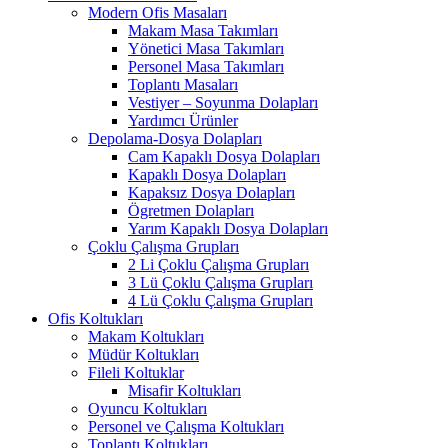
Modern Ofis Masaları
Makam Masa Takımları
Yönetici Masa Takımları
Personel Masa Takımları
Toplantı Masaları
Vestiyer – Soyunma Dolapları
Yardımcı Ürünler
Depolama-Dosya Dolapları
Cam Kapaklı Dosya Dolapları
Kapaklı Dosya Dolapları
Kapaksız Dosya Dolapları
Ögretmen Dolapları
Yarım Kapaklı Dosya Dolapları
Çoklu Çalışma Grupları
2 Li Çoklu Çalışma Grupları
3 Lü Çoklu Çalışma Grupları
4 Lü Çoklu Çalışma Grupları
Ofis Koltukları
Makam Koltukları
Müdür Koltukları
Fileli Koltuklar
Misafir Koltukları
Oyuncu Koltukları
Personel ve Çalışma Koltukları
Toplantı Koltukları