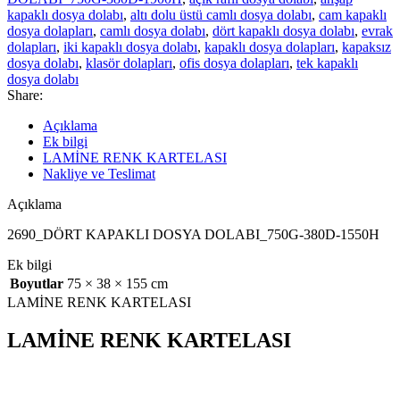
kapaklı dosya dolabı
,
altı dolu üstü camlı dosya dolabı
,
cam kapaklı
dosya dolapları
,
camlı dosya dolabı
,
dört kapaklı dosya dolabı
,
evrak
dolapları
,
iki kapaklı dosya dolabı
,
kapaklı dosya dolapları
,
kapaksız
dosya dolabı
,
klasör dolapları
,
ofis dosya dolapları
,
tek kapaklı
dosya dolabı
Share:
Açıklama
Ek bilgi
LAMİNE RENK KARTELASI
Nakliye ve Teslimat
Açıklama
2690_DÖRT KAPAKLI DOSYA DOLABI_750G-380D-1550H
Ek bilgi
Boyutlar
75 × 38 × 155 cm
LAMİNE RENK KARTELASI
LAMİNE RENK KARTELASI