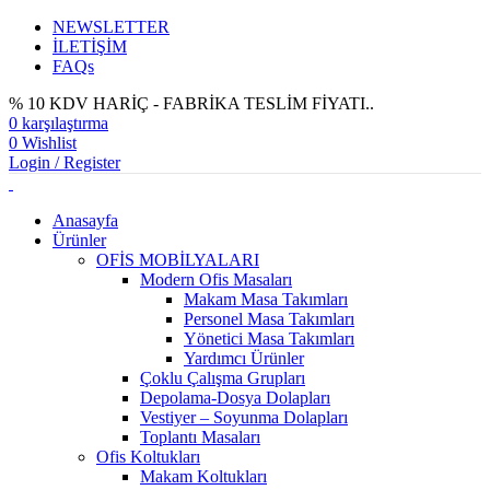
NEWSLETTER
İLETİŞİM
FAQs
% 10 KDV HARİÇ - FABRİKA TESLİM FİYATI..
0
karşılaştırma
0
Wishlist
Login / Register
Anasayfa
Ürünler
OFİS MOBİLYALARI
Modern Ofis Masaları
Makam Masa Takımları
Personel Masa Takımları
Yönetici Masa Takımları
Yardımcı Ürünler
Çoklu Çalışma Grupları
Depolama-Dosya Dolapları
Vestiyer – Soyunma Dolapları
Toplantı Masaları
Ofis Koltukları
Makam Koltukları