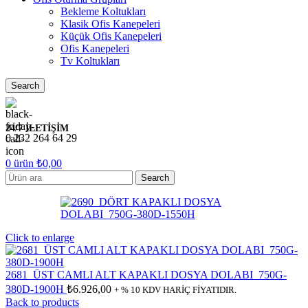
Bekleme Koltukları
Klasik Ofis Kanepeleri
Küçük Ofis Kanepeleri
Ofis Kanepeleri
Tv Koltukları
Search
24/7 İLETİŞİM
0 232 264 64 29
0
ürün
₺
0,00
Search
Click to enlarge
2681_ÜST CAMLI ALT KAPAKLI DOSYA DOLABI_750G-
380D-1900H
₺
6.926,00
+ % 10 KDV HARİÇ FİYATIDIR.
Back to products