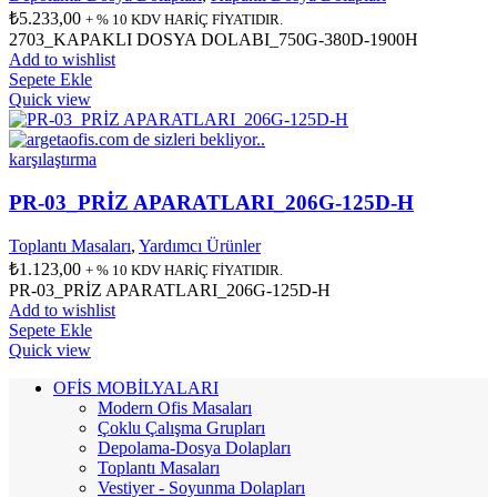
₺
5.233,00
+ % 10 KDV HARİÇ FİYATIDIR.
2703_KAPAKLI DOSYA DOLABI_750G-380D-1900H
Add to wishlist
Sepete Ekle
Quick view
karşılaştırma
PR-03_PRİZ APARATLARI_206G-125D-H
Toplantı Masaları
,
Yardımcı Ürünler
₺
1.123,00
+ % 10 KDV HARİÇ FİYATIDIR.
PR-03_PRİZ APARATLARI_206G-125D-H
Add to wishlist
Sepete Ekle
Quick view
OFİS MOBİLYALARI
Modern Ofis Masaları
Çoklu Çalışma Grupları
Depolama-Dosya Dolapları
Toplantı Masaları
Vestiyer - Soyunma Dolapları