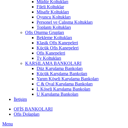
Müdür Koltukları
Fileli Koltuklar
Misafir Koltukları
Oyuncu Koltukları
Personel ve Çalışma Koltukları
Toplantı Koltukları
Ofis Oturma Grupları
Bekleme Koltukları
Klasik Ofis Kanepeleri
Küçük Ofis Kanepeleri
Ofis Kanepeleri
Tv Koltukları
KARŞILAMA BANKOLARI
Düz Karşılama Bankoları
Küçük Karşılama Bankoları
Yarım Köşeli Karşılama Bankoları
C & Oval Karşılama Bankoları
L Köşeli Karşılama Bankoları
U Karşılama Bankoları
İletişim
OFİS BANKOLARI
Ofis Dolapları
Menu