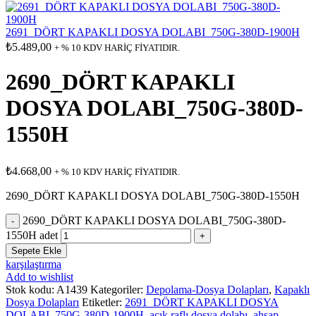
2691_DÖRT KAPAKLI DOSYA DOLABI_750G-380D-1900H
₺
5.489,00
+ % 10 KDV HARİÇ FİYATIDIR.
2690_DÖRT KAPAKLI
DOSYA DOLABI_750G-380D-
1550H
₺
4.668,00
+ % 10 KDV HARİÇ FİYATIDIR.
2690_DÖRT KAPAKLI DOSYA DOLABI_750G-380D-1550H
2690_DÖRT KAPAKLI DOSYA DOLABI_750G-380D-
1550H adet
Sepete Ekle
karşılaştırma
Add to wishlist
Stok kodu:
A1439
Kategoriler:
Depolama-Dosya Dolapları
,
Kapaklı
Dosya Dolapları
Etiketler:
2691_DÖRT KAPAKLI DOSYA
DOLABI_750G-380D-1900H
,
açık raflı dosya dolabı
,
ahşap