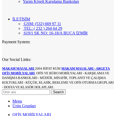
Yarım Köşeli Karşılama Bankoları
İLETİŞİM
GSM: (532) 669 97 11
TEL: ( 232 ) 264 64 29
619/1 SK NO: 16-18/A BUCA İZMİR
Payment System:
Our Social Links:
MAKAM MASALARI
2004 RİFAT KUM
MAKAM MASALARI - ARGETA
OFİS MOBİLYALARI
. OFİS VE BÜRO MOBİLYALARI - KARŞILAMA VE
DANIŞMA BANKOLARI - MÜDÜR, MİSAFİR, TOPLANTI VE ÇALIŞMA
KOLTUKLARI - KÜÇÜK, KLASİK, BEKLEME VE OFİS OTURMA GRUPLARI
- DOSYA VE KLASÖR DOLAPLARI .
Search
Menu
Ürün Grupları
OFİS MOBİLYALARI