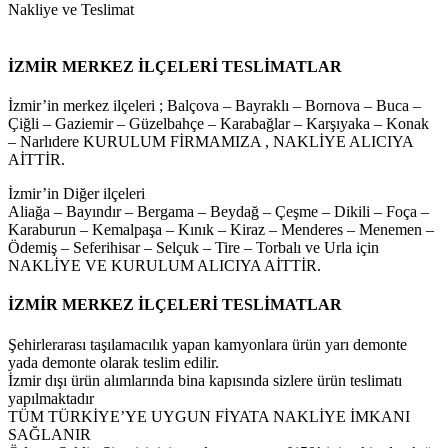
Nakliye ve Teslimat
İZMİR MERKEZ İLÇELERİ TESLİMATLAR
İzmir’in merkez ilçeleri ; Balçova – Bayraklı – Bornova – Buca –
Çiğli – Gaziemir – Güzelbahçe – Karabağlar – Karşıyaka – Konak
– Narlıdere KURULUM FİRMAMIZA , NAKLİYE ALICIYA
AİTTİR.
İzmir’in Diğer ilçeleri
Aliağa – Bayındır – Bergama – Beydağ – Çeşme – Dikili – Foça –
Karaburun – Kemalpaşa – Kınık – Kiraz – Menderes – Menemen –
Ödemiş – Seferihisar – Selçuk – Tire – Torbalı ve Urla için
NAKLİYE VE KURULUM ALICIYA AİTTİR.
İZMİR MERKEZ İLÇELERİ TESLİMATLAR
Şehirlerarası taşılamacılık yapan kamyonlara ürün yarı demonte
yada demonte olarak teslim edilir.
İzmir dışı ürün alımlarında bina kapısında sizlere ürün teslimatı
yapılmaktadır
TÜM TÜRKİYE’YE UYGUN FİYATA NAKLİYE İMKANI
SAĞLANIR