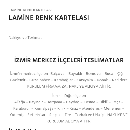
LAMİNE RENK KARTELASI
LAMİNE RENK KARTELASI
Nakliye ve Teslimat
İZMİR MERKEZ İLÇELERİ TESLİMATLAR
İzmir’in merkez ilçeleri ; Balçova – Bayraklı – Bornova – Buca – Çiğli –
Gaziemir – Güzelbahçe – Karabağlar – Karşıyaka – Konak – Narlıdere
KURULUM FİRMAMIZA , NAKLİYE ALICIYA AİTTİR.
İzmir’in Diğer ilçeleri
Aliağa – Bayındır – Bergama – Beydağ – Çeşme – Dikili – Foça –
Karaburun – Kemalpaşa – Kınık – Kiraz – Menderes – Menemen –
Ödemiş – Seferihisar – Selçuk – Tire – Torbalı ve Urla için NAKLİYE VE
KURULUM ALICIYA AİTTİR.