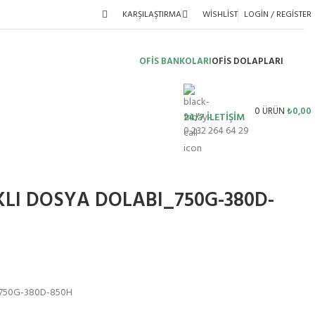
KARŞILAŞTIRMA
WISHLIST
LOGIN / REGISTER
OFİS BANKOLARI
OFIS DOLAPLARI
0
ÜRÜN
₺
0,00
24/7 İLETİŞİM
0 232 264 64 29
LI DOSYA DOLABI_750G-380D-
750G-380D-850H