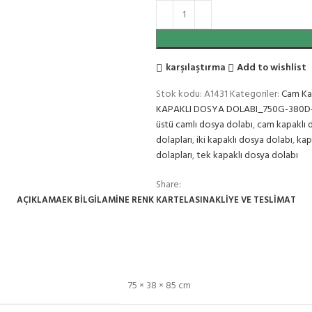
karşılaştırma
Add to wishlist
Stok kodu:
A1431
Kategoriler:
Cam Kap
KAPAKLI DOSYA DOLABI_750G-380D
üstü camlı dosya dolabı
,
cam kapaklı d
dolapları
,
iki kapaklı dosya dolabı
,
kap
dolapları
,
tek kapaklı dosya dolabı
Share:
AÇIKLAMA
EK BILGI
LAMİNE RENK KARTELASI
NAKLIYE VE TESLIMAT
75 × 38 × 85 cm