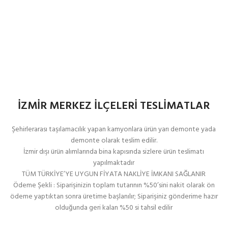
İZMİR MERKEZ İLÇELERİ TESLİMATLAR
Şehirlerarası taşılamacılık yapan kamyonlara ürün yarı demonte yada
demonte olarak teslim edilir.
İzmir dışı ürün alımlarında bina kapısında sizlere ürün teslimatı
yapılmaktadır
TÜM TÜRKİYE’YE UYGUN FİYATA NAKLİYE İMKANI SAĞLANIR
Ödeme Şekli : Siparişinizin toplam tutarının %50’sini nakit olarak ön
ödeme yaptıktan sonra üretime başlanılır; Siparişiniz gönderime hazır
olduğunda geri kalan %50 si tahsil edilir