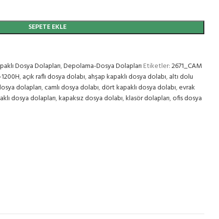
SEPETE EKLE
aklı Dosya Dolapları
,
Depolama-Dosya Dolapları
Etiketler:
2671_CAM
-1200H
,
açık raflı dosya dolabı
,
ahşap kapaklı dosya dolabı
,
altı dolu
osya dolapları
,
camlı dosya dolabı
,
dört kapaklı dosya dolabı
,
evrak
aklı dosya dolapları
,
kapaksız dosya dolabı
,
klasör dolapları
,
ofis dosya