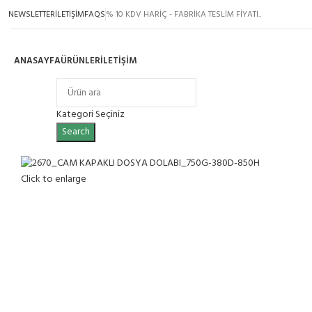
NEWSLETTER
İLETİŞİM
FAQS
% 10 KDV HARİÇ - FABRİKA TESLİM FİYATI..
ANASAYFA
ÜRÜNLER
İLETIŞIM
Ürün Grupları
Kategori Seçiniz
Search
Click to enlarge