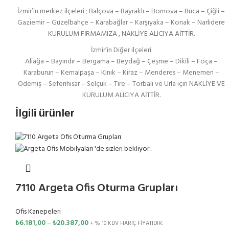
İzmir’in merkez ilçeleri ; Balçova – Bayraklı – Bornova – Buca – Çiğli –
Gaziemir – Güzelbahçe – Karabağlar – Karşıyaka – Konak – Narlıdere
KURULUM FİRMAMIZA , NAKLİYE ALICIYA AİTTİR.
İzmir’in Diğer ilçeleri
Aliağa – Bayındır – Bergama – Beydağ – Çeşme – Dikili – Foça –
Karaburun – Kemalpaşa – Kınık – Kiraz – Menderes – Menemen –
Ödemiş – Seferihisar – Selçuk – Tire – Torbalı ve Urla için NAKLİYE VE
KURULUM ALICIYA AİTTİR.
İlgili ürünler
7110 Argeta Ofis Oturma Grupları
Ofis Kanepeleri
₺
6.181,00
–
₺
20.387,00
+ % 10 KDV HARİÇ FİYATIDIR.