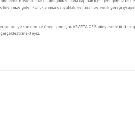
ımız bire birdir. Böylelikle farklı olduğunuzu daha kapıdan içeri girer girmez fa
fislerimize gelen konuklarımızı da iş ahlakı ve misafirperverlik gereği iyi ağırla
ı ergonomiye son derece önem vermiştir. ARGETA OFİS bünyesinde üretimi g
en gerçekleştirmekteyiz.