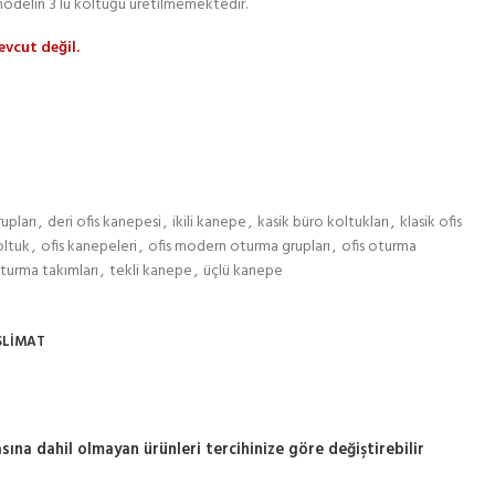
modelin 3 lü koltuğu üretilmemektedir.
vcut değil.
upları
,
deri ofis kanepesi
,
ikili kanepe
,
kasik büro koltukları
,
klasik ofis
oltuk
,
ofis kanepeleri
,
ofis modern oturma grupları
,
ofis oturma
oturma takımları
,
tekli kanepe
,
üçlü kanepe
SLIMAT
sına dahil olmayan ürünleri tercihinize göre değiştirebilir