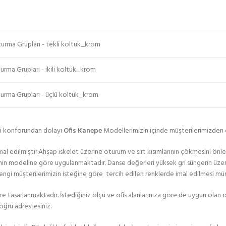
urma Grupları - tekli koltuk_krom
urma Grupları - ikili koltuk_krom
urma Grupları - üçlü koltuk_krom
aki konforundan dolayı
Ofis Kanepe
Modellerimizin içinde müşterilerimizden ol
imal edilmiştir.Ahşap iskelet üzerine oturum ve sırt kısımlarının çökmesini önle
penin modeline göre uygulanmaktadır. Danse değerleri yüksek gri süngerin üze
rengi müşterilerimizin isteğine göre tercih edilen renklerde imal edilmesi m
öre tasarlanmaktadır. İstediğiniz ölçü ve ofis alanlarınıza göre de uygun olan of
doğru adrestesiniz.