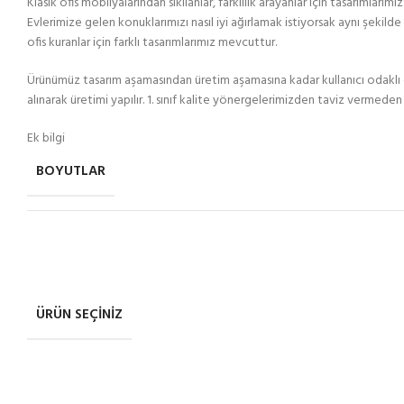
Klasik ofis mobilyalarından sıkılanlar, farklılık arayanlar için tasarımlar
Evlerimize gelen konuklarımızı nasıl iyi ağırlamak istiyorsak aynı şekilde o
ofis kuranlar için farklı tasarımlarımız mevcuttur.
Ürünümüz tasarım aşamasından üretim aşamasına kadar kullanıcı odakl
alınarak üretimi yapılır. 1. sınıf kalite yönergelerimizden taviz vermed
Ek bilgi
BOYUTLAR
ÜRÜN SEÇINIZ