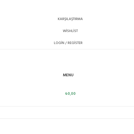
KARŞILAŞTIRMA
WISHLIST
LOGIN / REGISTER
MENU
₺
0,00