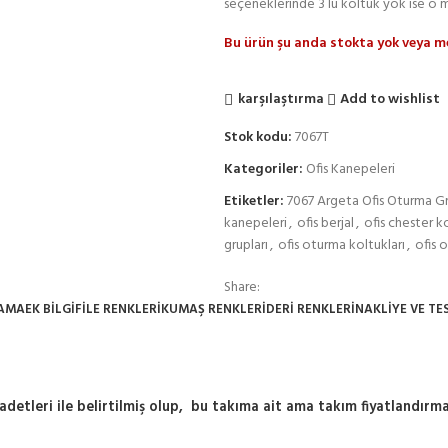
seçeneklerinde 3 lü koltuk yok ise o 
Bu ürün şu anda stokta yok veya me
karşılaştırma
Add to wishlist
Stok kodu:
7067T
Kategoriler:
Ofis Kanepeleri
Etiketler:
7067 Argeta Ofis Oturma Gr
kanepeleri
,
ofis berjal
,
ofis chester k
grupları
,
ofis oturma koltukları
,
ofis 
Share:
LAMA
EK BILGI
FİLE RENKLERİ
KUMAŞ RENKLERİ
DERI RENKLERI
NAKLIYE VE TE
adetleri ile belirtilmiş olup, bu takıma ait ama takım fiyatlandırma