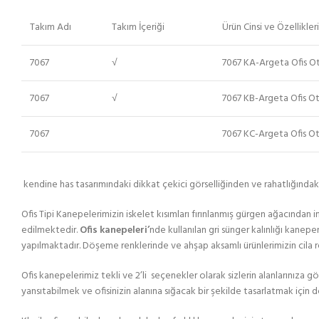
Takım Adı
Takım İçeriği
Ürün Cinsi ve Özellikleri
7067
√
7067 KA-Argeta Ofis Ot
7067
√
7067 KB-Argeta Ofis Ot
7067
7067 KC-Argeta Ofis Ot
kendine has tasarımındaki dikkat çekici görselliğinden ve rahatlığınd
Ofis Tipi Kanepelerimizin iskelet kısımları fırınlanmış gürgen ağacından 
edilmektedir.
Ofis kanepeleri’
nde kullanılan gri sünger kalınlığı kane
yapılmaktadır. Döşeme renklerinde ve ahşap aksamlı ürünlerimizin cila 
Ofis kanepelerimiz tekli ve 2’li seçenekler olarak sizlerin alanlarınıza g
yansıtabilmek ve ofisinizin alanına sığacak bir şekilde tasarlatmak için 