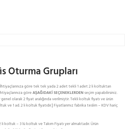
is Oturma Grupları
İhtiyaçlarınıza göre tek tek yada 2 adet tekli 1 adet 2 li koltuktan
ihtiyaçlarınıza göre
AŞAĞIDAKİ SEÇENEKLERDEN
seçim yapabilirsiniz.
 genel olarak 2 fiyat aralığında verilmiştir. Tekli koltuk fiyatı ve ürün
ltuk ve 1 ad. 2 li koltuk fiyatıdır.] Fiyatlarımız fabrika teslim – KDV hariç
li koltuk – 3 lü koltuk ve Takım Fiyatı yer almaktadır. Ürün