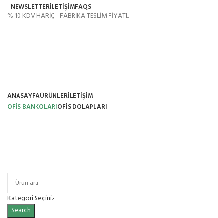
NEWSLETTER
İLETİŞİM
FAQS
% 10 KDV HARİÇ - FABRİKA TESLİM FİYATI..
ANASAYFA
ÜRÜNLER
İLETIŞIM
OFİS BANKOLARI
OFIS DOLAPLARI
Ürün Grupları
Kategori Seçiniz
Search