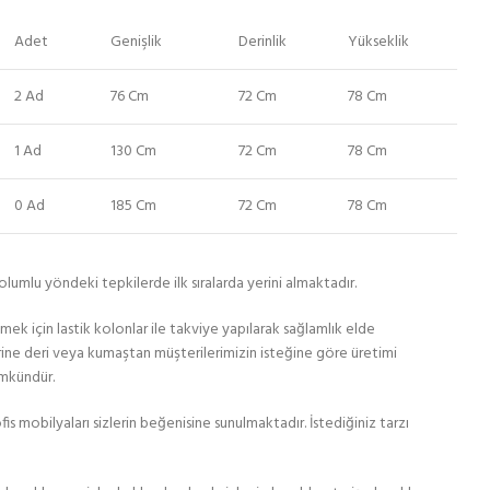
Adet
Genişlik
Derinlik
Yükseklik
2 Ad
76 Cm
72 Cm
78 Cm
1 Ad
130 Cm
72 Cm
78 Cm
0 Ad
185 Cm
72 Cm
78 Cm
umlu yöndeki tepkilerde ilk sıralarda yerini almaktadır.
mek için lastik kolonlar ile takviye yapılarak sağlamlık elde
rine deri veya kumaştan müşterilerimizin isteğine göre üretimi
ümkündür.
is mobilyaları sizlerin beğenisine sunulmaktadır. İstediğiniz tarzı