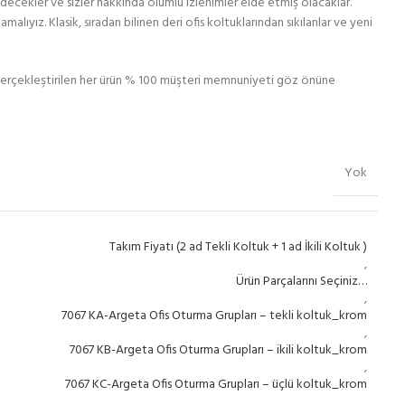
rk edecekler ve sizler hakkında olumlu izlenimler elde etmiş olacaklar.
malıyız. Klasik, sıradan bilinen deri ofis koltuklarından sıkılanlar ve yeni
erçekleştirilen her ürün % 100 müşteri memnuniyeti göz önüne
Yok
Takım Fiyatı (2 ad Tekli Koltuk + 1 ad İkili Koltuk )
,
Ürün Parçalarını Seçiniz…
,
7067 KA-Argeta Ofis Oturma Grupları – tekli koltuk_krom
,
7067 KB-Argeta Ofis Oturma Grupları – ikili koltuk_krom
,
7067 KC-Argeta Ofis Oturma Grupları – üçlü koltuk_krom