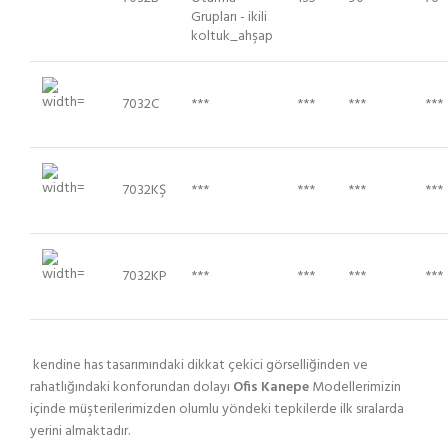
Grupları - ikili
koltuk_ahşap
7032C
***
***
***
***
7032KŞ
***
***
***
***
7032KP
***
***
***
***
kendine has tasarımındaki dikkat çekici görselliğinden ve
rahatlığındaki konforundan dolayı
Ofis Kanepe
Modellerimizin
içinde müşterilerimizden olumlu yöndeki tepkilerde ilk sıralarda
yerini almaktadır.