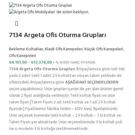
7134 Argeta Ofis Oturma Grupları
Bekleme Koltukları
,
Klasik Ofis Kanepeleri
,
Küçük Ofis Kanepeleri
,
Ofis Kanepeleri
₺
4.151,00
–
₺
13.376,00
+ % 10 KDV HARİÇ FİYATIDIR.
7134 Argeta Ofis Oturma Grupları
İhtiyaçlarınıza göre tek tek
yada 2 adet tekli 1 adet 2 li koltuktan oluşan takım şeklinde de
ofisinizdeki ihtiyaçlarınıza göre
AŞAĞIDAKİ SEÇENEKLERDEN
seçim yapabilirsiniz. Ürün grupları içersin de yer alan ürünler genel
olarak 2 fiyat aralığında verilmiştir. Tekli koltuk fiyatı ve ürün
takım fiyatı [Takım Fiyatı 2 ad. tekli koltuk ve 1 ad. 2 li koltuk
fiyatıdır.] Fiyatlarımız fabrika teslim – KDV hariç fiyatlarımızdır.
Ürün seçenek kısmında tekli koltuk – 2 li koltuk – 3 lü koltuk ve
Takım Fiyatı yer almaktadır. Ürün seçeneklerinde 3 lü koltuk yok
ise o modelin 3 lü koltuğu üretilmemektedir.