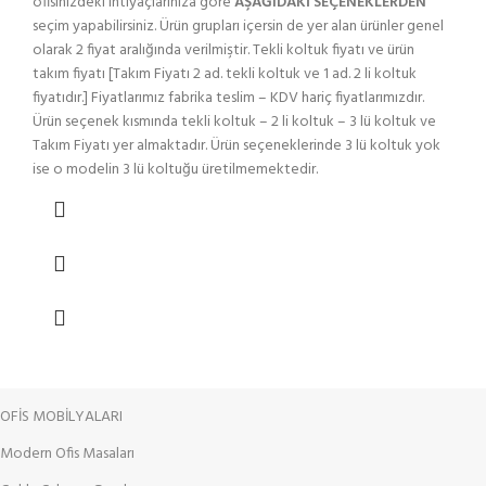
ofisinizdeki ihtiyaçlarınıza göre
AŞAĞIDAKİ SEÇENEKLERDEN
seçim yapabilirsiniz. Ürün grupları içersin de yer alan ürünler genel
olarak 2 fiyat aralığında verilmiştir. Tekli koltuk fiyatı ve ürün
takım fiyatı [Takım Fiyatı 2 ad. tekli koltuk ve 1 ad. 2 li koltuk
fiyatıdır.] Fiyatlarımız fabrika teslim – KDV hariç fiyatlarımızdır.
Ürün seçenek kısmında tekli koltuk – 2 li koltuk – 3 lü koltuk ve
Takım Fiyatı yer almaktadır. Ürün seçeneklerinde 3 lü koltuk yok
ise o modelin 3 lü koltuğu üretilmemektedir.
OFİS MOBİLYALARI
Modern Ofis Masaları