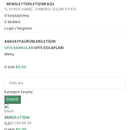
NEWSLETTER
İLETİŞİM
FAQS
% 10 KDV HARİÇ - FABRİKA TESLİM FİYATI..
0
karşılaştırma
0
Wishlist
Login / Register
ANASAYFA
ÜRÜNLER
İLETIŞIM
OFİS BANKOLARI
OFIS DOLAPLARI
Menu
0
ürün
₺
0,00
Ürün Grupları
Kategori Seçiniz
Search
24/7 İLETİŞİM
0 232 264 64 29
0
ürün
₺
0,00