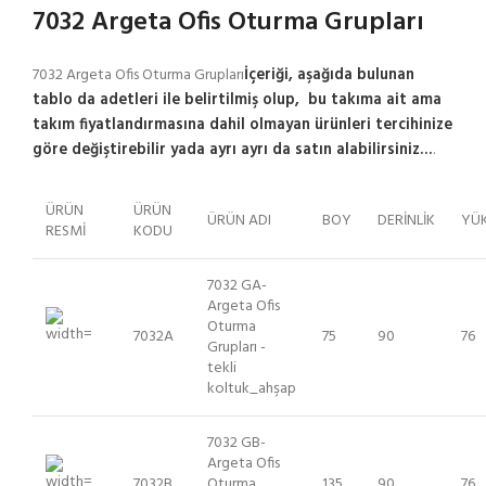
7032 Argeta Ofis Oturma Grupları
7032 Argeta Ofis Oturma Grupları
İçeriği, aşağıda bulunan
tablo da adetleri ile belirtilmiş olup, bu takıma ait ama
takım fiyatlandırmasına dahil olmayan ürünleri tercihinize
göre değiştirebilir yada ayrı ayrı da satın alabilirsiniz…
.
ÜRÜN
ÜRÜN
ÜRÜN ADI
BOY
DERİNLİK
YÜK
RESMİ
KODU
7032 GA-
Argeta Ofis
Oturma
7032A
75
90
76
Grupları -
tekli
koltuk_ahşap
7032 GB-
Argeta Ofis
7032B
Oturma
135
90
76