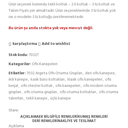
Ürün seçenek kısmında tekli koltuk – 2 li koltuk – 3 lü koltuk ve
Takım Fiyatı yer almaktadır. Ürün seçeneklerinde 3 lü koltuk yok
ise o modelin 3 lü koltuğu üretilmemektedir.
Bu ürün şu anda stokta yok veya mevcut değil.
karşılaştırma
Add to wishlist
Stok kodu:
7032T
Kategoriler:
Ofis Kanepeleri
Etiketler:
7032 Argeta Ofis Oturma Grupları
,
deri ofis kanepesi
,
ikili kanepe
,
kasik büro koltukları
,
klasik ofis kanepeleri
,
ofis
berjal
,
ofis chester koltuk
,
ofis kanepeleri
,
ofis modern oturma
grupları
,
ofis oturma grupları
,
ofis oturma koltukları
,
ofis oturma
takımları
,
tekli kanepe
,
üçlü kanepe
Share:
AÇIKLAMA
EK BILGI
FİLE RENKLERİ
KUMAŞ RENKLERİ
DERI RENKLERI
NAKLIYE VE TESLIMAT
Açıklama