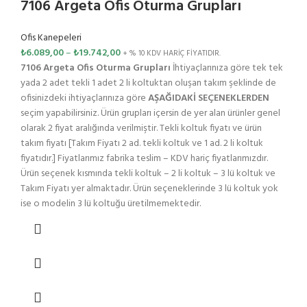
7106 Argeta Ofis Oturma Grupları
Ofis Kanepeleri
₺
6.089,00
–
₺
19.742,00
+ % 10 KDV HARİÇ FİYATIDIR.
7106 Argeta Ofis Oturma Grupları
İhtiyaçlarınıza göre tek tek
yada 2 adet tekli 1 adet 2 li koltuktan oluşan takım şeklinde de
ofisinizdeki ihtiyaçlarınıza göre
AŞAĞIDAKİ SEÇENEKLERDEN
seçim yapabilirsiniz. Ürün grupları içersin de yer alan ürünler genel
olarak 2 fiyat aralığında verilmiştir. Tekli koltuk fiyatı ve ürün
takım fiyatı [Takım Fiyatı 2 ad. tekli koltuk ve 1 ad. 2 li koltuk
fiyatıdır.] Fiyatlarımız fabrika teslim – KDV hariç fiyatlarımızdır.
Ürün seçenek kısmında tekli koltuk – 2 li koltuk – 3 lü koltuk ve
Takım Fiyatı yer almaktadır. Ürün seçeneklerinde 3 lü koltuk yok
ise o modelin 3 lü koltuğu üretilmemektedir.