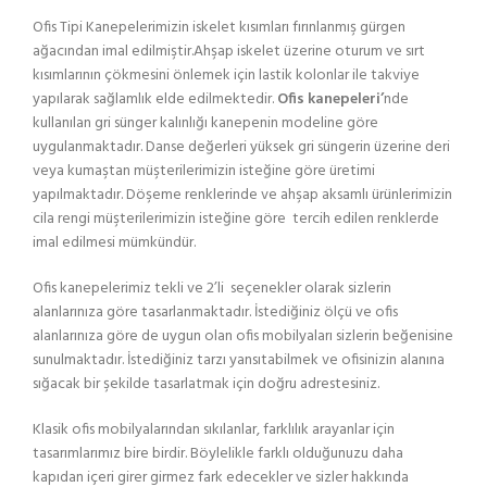
Ofis Tipi Kanepelerimizin iskelet kısımları fırınlanmış gürgen
ağacından imal edilmiştir.Ahşap iskelet üzerine oturum ve sırt
kısımlarının çökmesini önlemek için lastik kolonlar ile takviye
yapılarak sağlamlık elde edilmektedir.
Ofis kanepeleri’
nde
kullanılan gri sünger kalınlığı kanepenin modeline göre
uygulanmaktadır. Danse değerleri yüksek gri süngerin üzerine deri
veya kumaştan müşterilerimizin isteğine göre üretimi
yapılmaktadır. Döşeme renklerinde ve ahşap aksamlı ürünlerimizin
cila rengi müşterilerimizin isteğine göre tercih edilen renklerde
imal edilmesi mümkündür.
Ofis kanepelerimiz tekli ve 2’li seçenekler olarak sizlerin
alanlarınıza göre tasarlanmaktadır. İstediğiniz ölçü ve ofis
alanlarınıza göre de uygun olan ofis mobilyaları sizlerin beğenisine
sunulmaktadır. İstediğiniz tarzı yansıtabilmek ve ofisinizin alanına
sığacak bir şekilde tasarlatmak için doğru adrestesiniz.
Klasik ofis mobilyalarından sıkılanlar, farklılık arayanlar için
tasarımlarımız bire birdir. Böylelikle farklı olduğunuzu daha
kapıdan içeri girer girmez fark edecekler ve sizler hakkında