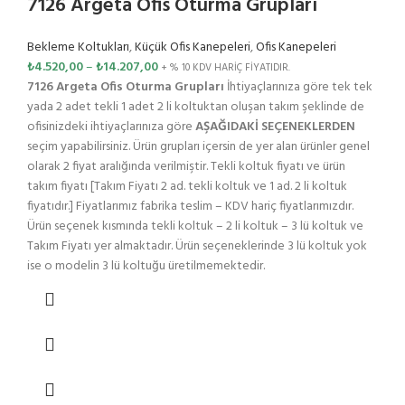
7126 Argeta Ofis Oturma Grupları
Bekleme Koltukları
,
Küçük Ofis Kanepeleri
,
Ofis Kanepeleri
₺
4.520,00
–
₺
14.207,00
+ % 10 KDV HARİÇ FİYATIDIR.
7126 Argeta Ofis Oturma Grupları
İhtiyaçlarınıza göre tek tek
yada 2 adet tekli 1 adet 2 li koltuktan oluşan takım şeklinde de
ofisinizdeki ihtiyaçlarınıza göre
AŞAĞIDAKİ SEÇENEKLERDEN
seçim yapabilirsiniz. Ürün grupları içersin de yer alan ürünler genel
olarak 2 fiyat aralığında verilmiştir. Tekli koltuk fiyatı ve ürün
takım fiyatı [Takım Fiyatı 2 ad. tekli koltuk ve 1 ad. 2 li koltuk
fiyatıdır.] Fiyatlarımız fabrika teslim – KDV hariç fiyatlarımızdır.
Ürün seçenek kısmında tekli koltuk – 2 li koltuk – 3 lü koltuk ve
Takım Fiyatı yer almaktadır. Ürün seçeneklerinde 3 lü koltuk yok
ise o modelin 3 lü koltuğu üretilmemektedir.