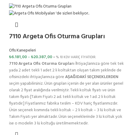
7110 Argeta Ofis Oturma Grupları
Ofis Kanepeleri
₺
6.181,00
–
₺
20.387,00
+ % 10 KDV HARİÇ FİYATIDIR.
7110 Argeta Ofis Oturma Grupları
İhtiyaçlarınıza göre tek tek
yada 2 adet tekli 1 adet 2 li koltuktan oluşan takım şeklinde de
ofisinizdeki ihtiyaçlarınıza göre
AŞAĞIDAKİ SEÇENEKLERDEN
seçim yapabilirsiniz. Ürün grupları içersin de yer alan ürünler genel
olarak 2 fiyat aralığında verilmiştir. Tekli koltuk fiyatı ve ürün
takım fiyatı [Takım Fiyatı 2 ad. tekli koltuk ve 1 ad. 2 li koltuk
fiyatıdır.] Fiyatlarımız fabrika teslim – KDV hariç fiyatlarımızdır.
Ürün seçenek kısmında tekli koltuk – 2 li koltuk – 3 lü koltuk ve
Takım Fiyatı yer almaktadır. Ürün seçeneklerinde 3 lü koltuk yok
ise o modelin 3 lü koltuğu üretilmemektedir.