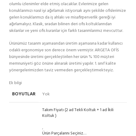
olumlu izlenimler elde etmiş olacaklar. Evlerimize gelen
konuklarımızı nasıl iyi ağırlamak istiyorsak aynı şekilde ofislerimize
gelen konuklarımızı da iş ahlakı ve misafirperverlik gereği iyi
ağırlamalıyız. Klasik, sıradan bilinen deri ofis koltuklarından
sıkılanlar ve yeni ofis kuranlar için farklı tasarımlarımız mevcuttur.
Ürünümüz tasarım aşamasından üretim aşamasına kadar kullanıcı
odaklı ergonomiye son derece önem vermiştir. ARGETA OFİS
bünyesinde üretimi gerçekleştirilen her ürün % 100 müşteri
memnuniyeti göz önüne alınarak üretimi yapılır. 1. sınıf kalite
yönergelerimizden taviz vermeden gerçekleştirmekteyiz.
Ek bilgi
BOYUTLAR
Yok
Takım Fiyatı (2 ad Tekli Koltuk + 1 ad İkili
Koltuk )
,
Ürün Parçalarını Seçiniz…