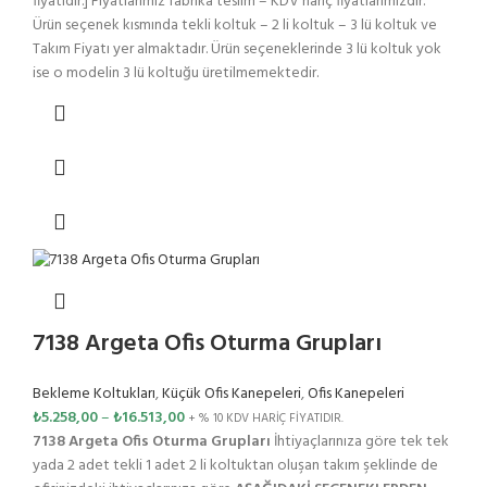
fiyatıdır.] Fiyatlarımız fabrika teslim – KDV hariç fiyatlarımızdır.
Ürün seçenek kısmında tekli koltuk – 2 li koltuk – 3 lü koltuk ve
Takım Fiyatı yer almaktadır. Ürün seçeneklerinde 3 lü koltuk yok
ise o modelin 3 lü koltuğu üretilmemektedir.
7138 Argeta Ofis Oturma Grupları
Bekleme Koltukları
,
Küçük Ofis Kanepeleri
,
Ofis Kanepeleri
₺
5.258,00
–
₺
16.513,00
+ % 10 KDV HARİÇ FİYATIDIR.
7138 Argeta Ofis Oturma Grupları
İhtiyaçlarınıza göre tek tek
yada 2 adet tekli 1 adet 2 li koltuktan oluşan takım şeklinde de