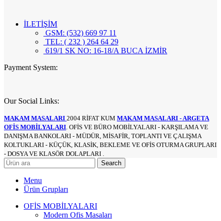
İLETİŞİM
GSM: (532) 669 97 11
TEL: ( 232 ) 264 64 29
619/1 SK NO: 16-18/A BUCA İZMİR
Payment System:
Our Social Links:
MAKAM MASALARI
2004 RİFAT KUM
MAKAM MASALARI - ARGETA
OFİS MOBİLYALARI
. OFİS VE BÜRO MOBİLYALARI - KARŞILAMA VE
DANIŞMA BANKOLARI - MÜDÜR, MİSAFİR, TOPLANTI VE ÇALIŞMA
KOLTUKLARI - KÜÇÜK, KLASİK, BEKLEME VE OFİS OTURMA GRUPLARI
- DOSYA VE KLASÖR DOLAPLARI .
Search
Menu
Ürün Grupları
OFİS MOBİLYALARI
Modern Ofis Masaları