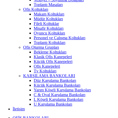
Toplantı Masaları
Ofis Koltukları
Makam Koltukları
Müdür Koltukları
Fileli Koltuklar
Misafir Koltukları
Oyuncu Koltukları
Personel ve Çalışma Koltukları
Toplantı Koltukları
Ofis Oturma Grupları
Bekleme Koltukları
Klasik Ofis Kanepeleri
Küçük Ofis Kanepeleri
Ofis Kanepeleri
Tv Koltukları
KARŞILAMA BANKOLARI
Düz Karşılama Bankoları
Küçük Karşılama Bankoları
Yarım Köşeli Karşılama Bankoları
C & Oval Karşılama Bankoları
L Köşeli Karşılama Bankoları
U Karşılama Bankoları
İletişim
OFİS BANKOLARI