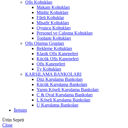
Ofis Koltukları
Makam Koltukları
Müdür Koltukları
Fileli Koltuklar
Misafir Koltukları
Oyuncu Koltukları
Personel ve Çalışma Koltukları
Toplantı Koltukları
Ofis Oturma Grupları
Bekleme Koltukları
Klasik Ofis Kanepeleri
Küçük Ofis Kanepeleri
Ofis Kanepeleri
Tv Koltukları
KARŞILAMA BANKOLARI
Düz Karşılama Bankoları
Küçük Karşılama Bankoları
Yarım Köşeli Karşılama Bankoları
C & Oval Karşılama Bankoları
L Köşeli Karşılama Bankoları
U Karşılama Bankoları
İletişim
Ürün Sepeti
Close