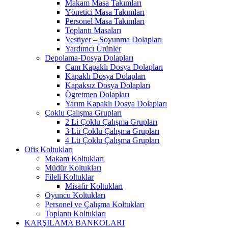
Makam Masa Takımları
Yönetici Masa Takımları
Personel Masa Takımları
Toplantı Masaları
Vestiyer – Soyunma Dolapları
Yardımcı Ürünler
Depolama-Dosya Dolapları
Cam Kapaklı Dosya Dolapları
Kapaklı Dosya Dolapları
Kapaksız Dosya Dolapları
Ögretmen Dolapları
Yarım Kapaklı Dosya Dolapları
Çoklu Çalışma Grupları
2 Li Çoklu Çalışma Grupları
3 Lü Çoklu Çalışma Grupları
4 Lü Çoklu Çalışma Grupları
Ofis Koltukları
Makam Koltukları
Müdür Koltukları
Fileli Koltuklar
Misafir Koltukları
Oyuncu Koltukları
Personel ve Çalışma Koltukları
Toplantı Koltukları
KARŞILAMA BANKOLARI