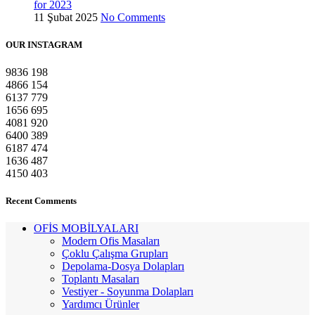
for 2023
11 Şubat 2025
No Comments
OUR INSTAGRAM
9836
198
4866
154
6137
779
1656
695
4081
920
6400
389
6187
474
1636
487
4150
403
Recent Comments
OFİS MOBİLYALARI
Modern Ofis Masaları
Çoklu Çalışma Grupları
Depolama-Dosya Dolapları
Toplantı Masaları
Vestiyer - Soyunma Dolapları
Yardımcı Ürünler