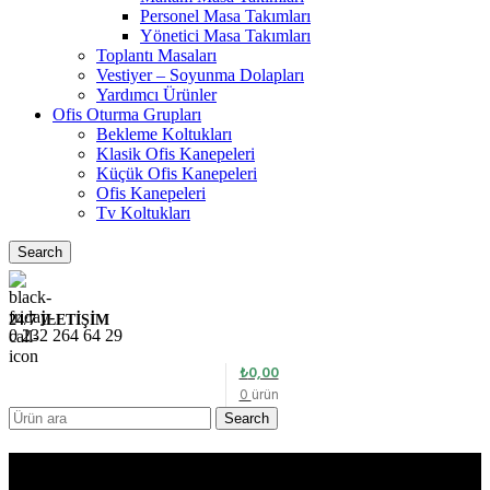
Personel Masa Takımları
Yönetici Masa Takımları
Toplantı Masaları
Vestiyer – Soyunma Dolapları
Yardımcı Ürünler
Ofis Oturma Grupları
Bekleme Koltukları
Klasik Ofis Kanepeleri
Küçük Ofis Kanepeleri
Ofis Kanepeleri
Tv Koltukları
Search
24/7 İLETİŞİM
0 232 264 64 29
₺
0,00
0
ürün
Search
Wishlist