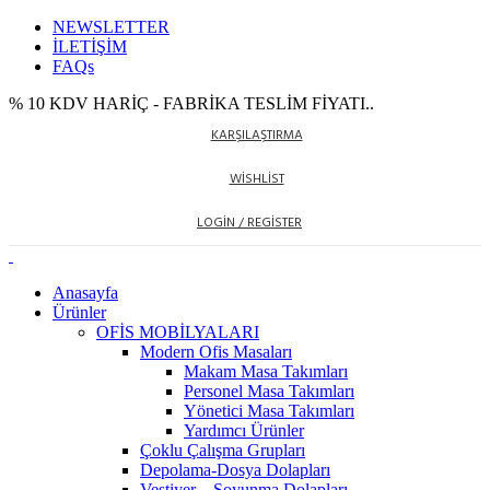
NEWSLETTER
İLETİŞİM
FAQs
% 10 KDV HARİÇ - FABRİKA TESLİM FİYATI..
KARŞILAŞTIRMA
WISHLIST
LOGIN / REGISTER
Anasayfa
Ürünler
OFİS MOBİLYALARI
Modern Ofis Masaları
Makam Masa Takımları
Personel Masa Takımları
Yönetici Masa Takımları
Yardımcı Ürünler
Çoklu Çalışma Grupları
Depolama-Dosya Dolapları
Vestiyer – Soyunma Dolapları