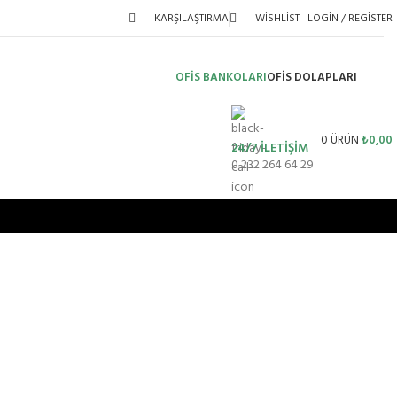
KARŞILAŞTIRMA
WISHLIST
LOGIN / REGISTER
OFİS BANKOLARI
OFIS DOLAPLARI
0
ÜRÜN
₺
0,00
24/7 İLETİŞİM
0 232 264 64 29