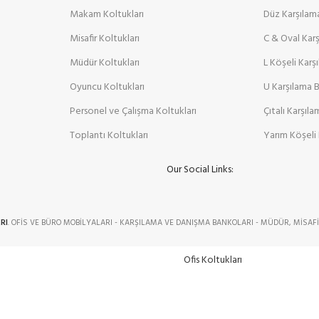
Makam Koltukları
Düz Karşılam
Misafir Koltukları
C & Oval Kar
Müdür Koltukları
L Köşeli Karş
Oyuncu Koltukları
U Karşılama 
Personel ve Çalışma Koltukları
Çıtalı Karşıl
Toplantı Koltukları
Yarım Köşeli 
Our Social Links:
RI
. OFİS VE BÜRO MOBİLYALARI - KARŞILAMA VE DANIŞMA BANKOLARI - MÜDÜR, MİSAFİ
Ofis Koltukları
Ofis Oturma Grupları
OFİS MOBİLYALARI