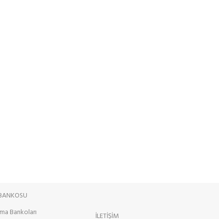
 BANKOSU
ama Bankoları
İLETİŞİM