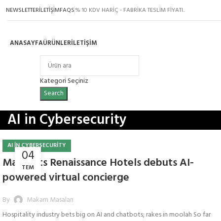
NEWSLETTER
İLETİŞİM
FAQS
% 10 KDV HARİÇ - FABRİKA TESLİM FİYATI..
ANASAYFA
ÜRÜNLER
İLETIŞIM
Ürün Grupları
Kategori Seçiniz
Search
AI in Cybersecurity
AI IN CYBERSECURITY
04
Marriotts Renaissance Hotels debuts AI-
TEM
powered virtual concierge
By
Makam Masaları
Hospitality industry bets big on AI and chatbots; rakes in moolah So far