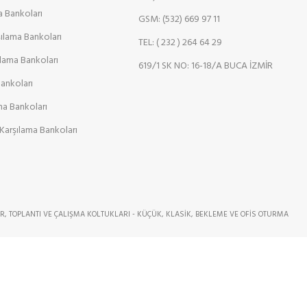
a Bankoları
GSM: (532) 669 97 11
şılama Bankoları
TEL: ( 232 ) 264 64 29
ılama Bankoları
619/1 SK NO: 16-18/A BUCA İZMİR
Bankoları
ama Bankoları
Karşılama Bankoları
R, TOPLANTI VE ÇALIŞMA KOLTUKLARI - KÜÇÜK, KLASİK, BEKLEME VE OFİS OTURMA