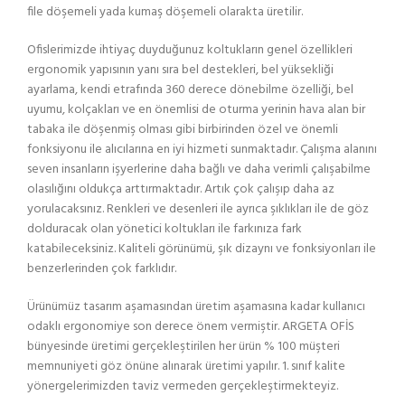
file döşemeli yada kumaş döşemeli olarakta üretilir.
Ofislerimizde ihtiyaç duyduğunuz koltukların genel özellikleri
ergonomik yapısının yanı sıra bel destekleri, bel yüksekliği
ayarlama, kendi etrafında 360 derece dönebilme özelliği, bel
uyumu, kolçakları ve en önemlisi de oturma yerinin hava alan bir
tabaka ile döşenmiş olması gibi birbirinden özel ve önemli
fonksiyonu ile alıcılarına en iyi hizmeti sunmaktadır. Çalışma alanını
seven insanların işyerlerine daha bağlı ve daha verimli çalışabilme
olasılığını oldukça arttırmaktadır. Artık çok çalışıp daha az
yorulacaksınız. Renkleri ve desenleri ile ayrıca şıklıkları ile de göz
dolduracak olan yönetici koltukları ile farkınıza fark
katabileceksiniz. Kaliteli görünümü, şık dizaynı ve fonksiyonları ile
benzerlerinden çok farklıdır.
Ürünümüz tasarım aşamasından üretim aşamasına kadar kullanıcı
odaklı ergonomiye son derece önem vermiştir. ARGETA OFİS
bünyesinde üretimi gerçekleştirilen her ürün % 100 müşteri
memnuniyeti göz önüne alınarak üretimi yapılır. 1. sınıf kalite
yönergelerimizden taviz vermeden gerçekleştirmekteyiz.