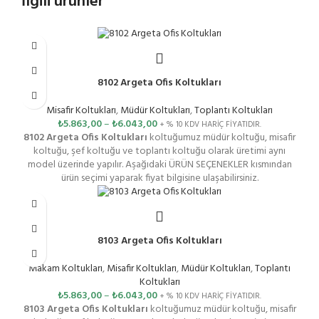
İlgili ürünler
8102 Argeta Ofis Koltukları
Misafir Koltukları
,
Müdür Koltukları
,
Toplantı Koltukları
₺
5.863,00
–
₺
6.043,00
+ % 10 KDV HARİÇ FİYATIDIR.
8102 Argeta Ofis Koltukları
koltuğumuz müdür koltuğu, misafir
koltuğu, şef koltuğu ve toplantı koltuğu olarak üretimi aynı
model üzerinde yapılır. Aşağıdaki ÜRÜN SEÇENEKLER kısmından
ürün seçimi yaparak fiyat bilgisine ulaşabilirsiniz.
8103 Argeta Ofis Koltukları
Makam Koltukları
,
Misafir Koltukları
,
Müdür Koltukları
,
Toplantı
Koltukları
₺
5.863,00
–
₺
6.043,00
+ % 10 KDV HARİÇ FİYATIDIR.
8103 Argeta Ofis Koltukları
koltuğumuz müdür koltuğu, misafir