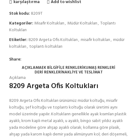
karşılaştırma
Add to wishlist
Stok kodu:
8209T
Kategoriler:
Misafir Koltukları
,
Müdür Koltukları
,
Toplantı
Koltukları
Etiketler:
8209 Argeta Ofis Koltukları
,
misafir koltukları
,
müdür
koltukları
,
toplantı koltukları
Share:
AÇIKLAMA
EK BILGI
FİLE RENKLERİ
KUMAŞ RENKLERİ
DERI RENKLERI
NAKLIYE VE TESLIMAT
Açıklama
8209 Argeta Ofis Koltukları
8209 Argeta Ofis Koltukları ürünümüz müdür koltuğu, misafir
koltuğu, şef koltuğu ve toplantı koltuğu olarak üretimi aynı
model üzerinde yapılır. Koltukların genellikle ayak kısımları plastik
ayaklı, krom kaplı metal ayaklı, u ayaklı, bingo sabit yıldız ayaklı
yada modeline göre ahşap ayaklı olarak; kollarına göre plasik,
ahşap yada karom kaplı demir yada alimünyum kol; deri döşemeli,