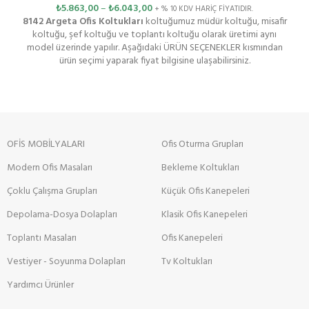
₺
5.863,00
–
₺
6.043,00
+ % 10 KDV HARİÇ FİYATIDIR.
8142 Argeta Ofis Koltukları
koltuğumuz müdür koltuğu, misafir
koltuğu, şef koltuğu ve toplantı koltuğu olarak üretimi aynı
model üzerinde yapılır. Aşağıdaki ÜRÜN SEÇENEKLER kısmından
ürün seçimi yaparak fiyat bilgisine ulaşabilirsiniz.
OFİS MOBİLYALARI
Ofis Oturma Grupları
Modern Ofis Masaları
Bekleme Koltukları
Çoklu Çalışma Grupları
Küçük Ofis Kanepeleri
Depolama-Dosya Dolapları
Klasik Ofis Kanepeleri
Toplantı Masaları
Ofis Kanepeleri
Vestiyer - Soyunma Dolapları
Tv Koltukları
Yardımcı Ürünler