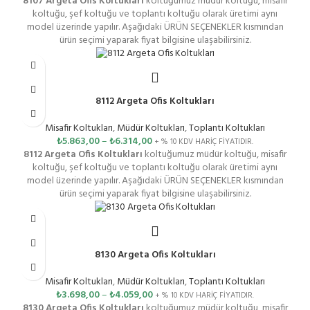
8107 Argeta Ofis Koltukları
koltuğumuz müdür koltuğu, misafir
koltuğu, şef koltuğu ve toplantı koltuğu olarak üretimi aynı
model üzerinde yapılır. Aşağıdaki ÜRÜN SEÇENEKLER kısmından
ürün seçimi yaparak fiyat bilgisine ulaşabilirsiniz.
8112 Argeta Ofis Koltukları
Misafir Koltukları
,
Müdür Koltukları
,
Toplantı Koltukları
₺
5.863,00
–
₺
6.314,00
+ % 10 KDV HARİÇ FİYATIDIR.
8112 Argeta Ofis Koltukları
koltuğumuz müdür koltuğu, misafir
koltuğu, şef koltuğu ve toplantı koltuğu olarak üretimi aynı
model üzerinde yapılır. Aşağıdaki ÜRÜN SEÇENEKLER kısmından
ürün seçimi yaparak fiyat bilgisine ulaşabilirsiniz.
8130 Argeta Ofis Koltukları
Misafir Koltukları
,
Müdür Koltukları
,
Toplantı Koltukları
₺
3.698,00
–
₺
4.059,00
+ % 10 KDV HARİÇ FİYATIDIR.
8130 Argeta Ofis Koltukları
koltuğumuz müdür koltuğu, misafir