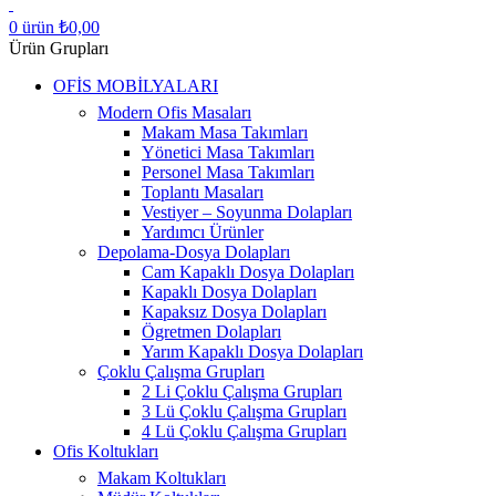
0
ürün
₺
0,00
Ürün Grupları
OFİS MOBİLYALARI
Modern Ofis Masaları
Makam Masa Takımları
Yönetici Masa Takımları
Personel Masa Takımları
Toplantı Masaları
Vestiyer – Soyunma Dolapları
Yardımcı Ürünler
Depolama-Dosya Dolapları
Cam Kapaklı Dosya Dolapları
Kapaklı Dosya Dolapları
Kapaksız Dosya Dolapları
Ögretmen Dolapları
Yarım Kapaklı Dosya Dolapları
Çoklu Çalışma Grupları
2 Li Çoklu Çalışma Grupları
3 Lü Çoklu Çalışma Grupları
4 Lü Çoklu Çalışma Grupları
Ofis Koltukları
Makam Koltukları