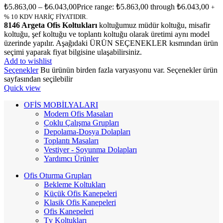
₺
5.863,00
–
₺
6.043,00
Price range: ₺5.863,00 through ₺6.043,00
+
% 10 KDV HARİÇ FİYATIDIR.
8146 Argeta Ofis Koltukları
koltuğumuz müdür koltuğu, misafir
koltuğu, şef koltuğu ve toplantı koltuğu olarak üretimi aynı model
üzerinde yapılır. Aşağıdaki ÜRÜN SEÇENEKLER kısmından ürün
seçimi yaparak fiyat bilgisine ulaşabilirsiniz.
Add to wishlist
Seçenekler
Bu ürünün birden fazla varyasyonu var. Seçenekler ürün
sayfasından seçilebilir
Quick view
OFİS MOBİLYALARI
Modern Ofis Masaları
Çoklu Çalışma Grupları
Depolama-Dosya Dolapları
Toplantı Masaları
Vestiyer - Soyunma Dolapları
Yardımcı Ürünler
Ofis Oturma Grupları
Bekleme Koltukları
Küçük Ofis Kanepeleri
Klasik Ofis Kanepeleri
Ofis Kanepeleri
Tv Koltukları