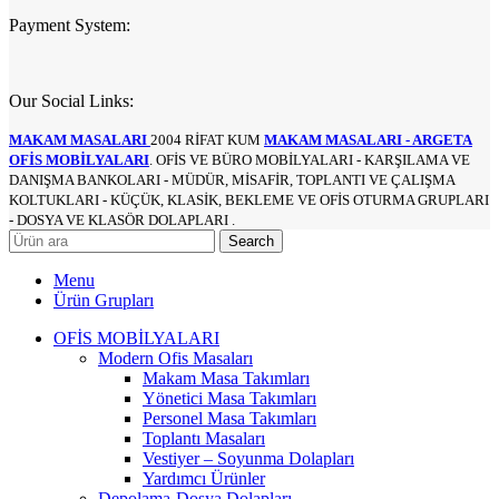
Payment System:
Our Social Links:
MAKAM MASALARI
2004 RİFAT KUM
MAKAM MASALARI - ARGETA
OFİS MOBİLYALARI
. OFİS VE BÜRO MOBİLYALARI - KARŞILAMA VE
DANIŞMA BANKOLARI - MÜDÜR, MİSAFİR, TOPLANTI VE ÇALIŞMA
KOLTUKLARI - KÜÇÜK, KLASİK, BEKLEME VE OFİS OTURMA GRUPLARI
- DOSYA VE KLASÖR DOLAPLARI .
Search
Menu
Ürün Grupları
OFİS MOBİLYALARI
Modern Ofis Masaları
Makam Masa Takımları
Yönetici Masa Takımları
Personel Masa Takımları
Toplantı Masaları
Vestiyer – Soyunma Dolapları
Yardımcı Ürünler
Depolama-Dosya Dolapları