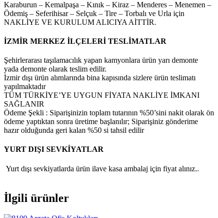
Karaburun – Kemalpaşa – Kınık – Kiraz – Menderes – Menemen –
Ödemiş – Seferihisar – Selçuk – Tire – Torbalı ve Urla için
NAKLİYE VE KURULUM ALICIYA AİTTİR.
İZMİR MERKEZ İLÇELERİ TESLİMATLAR
Şehirlerarası taşılamacılık yapan kamyonlara ürün yarı demonte
yada demonte olarak teslim edilir.
İzmir dışı ürün alımlarında bina kapısında sizlere ürün teslimatı
yapılmaktadır
TÜM TÜRKİYE’YE UYGUN FİYATA NAKLİYE İMKANI
SAĞLANIR
Ödeme Şekli : Siparişinizin toplam tutarının %50’sini nakit olarak ön
ödeme yaptıktan sonra üretime başlanılır; Siparişiniz gönderime
hazır olduğunda geri kalan %50 si tahsil edilir
YURT DIŞI SEVKİYATLAR
Yurt dışı sevkiyatlarda ürün ilave kasa ambalaj için fiyat alınız..
İlgili ürünler