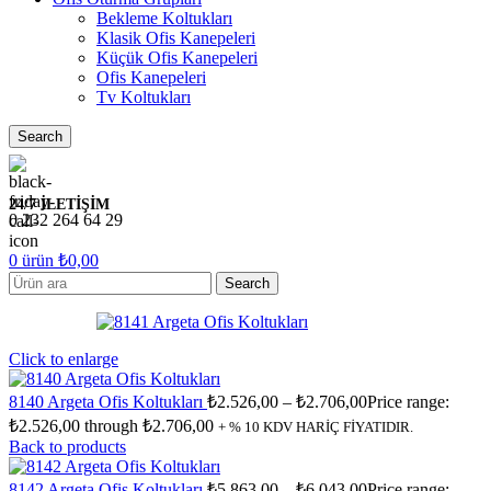
Bekleme Koltukları
Klasik Ofis Kanepeleri
Küçük Ofis Kanepeleri
Ofis Kanepeleri
Tv Koltukları
Search
24/7 İLETİŞİM
0 232 264 64 29
0
ürün
₺
0,00
Search
Click to enlarge
8140 Argeta Ofis Koltukları
₺
2.526,00
–
₺
2.706,00
Price range:
₺2.526,00 through ₺2.706,00
+ % 10 KDV HARİÇ FİYATIDIR.
Back to products
8142 Argeta Ofis Koltukları
₺
5.863,00
–
₺
6.043,00
Price range: