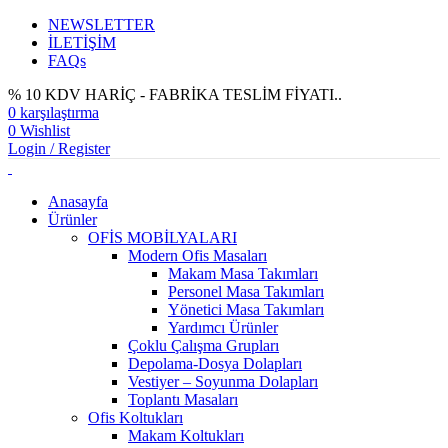
NEWSLETTER
İLETİŞİM
FAQs
% 10 KDV HARİÇ - FABRİKA TESLİM FİYATI..
0
karşılaştırma
0
Wishlist
Login / Register
Anasayfa
Ürünler
OFİS MOBİLYALARI
Modern Ofis Masaları
Makam Masa Takımları
Personel Masa Takımları
Yönetici Masa Takımları
Yardımcı Ürünler
Çoklu Çalışma Grupları
Depolama-Dosya Dolapları
Vestiyer – Soyunma Dolapları
Toplantı Masaları
Ofis Koltukları
Makam Koltukları