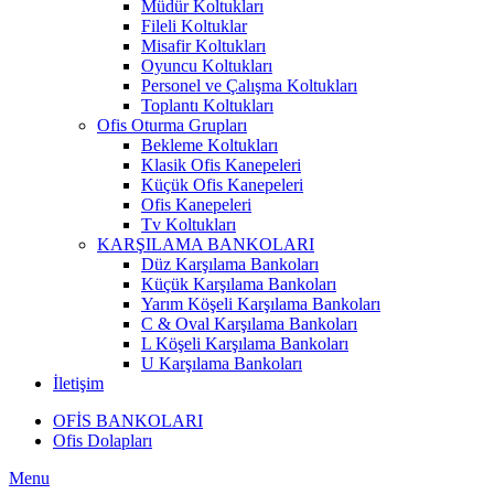
Müdür Koltukları
Fileli Koltuklar
Misafir Koltukları
Oyuncu Koltukları
Personel ve Çalışma Koltukları
Toplantı Koltukları
Ofis Oturma Grupları
Bekleme Koltukları
Klasik Ofis Kanepeleri
Küçük Ofis Kanepeleri
Ofis Kanepeleri
Tv Koltukları
KARŞILAMA BANKOLARI
Düz Karşılama Bankoları
Küçük Karşılama Bankoları
Yarım Köşeli Karşılama Bankoları
C & Oval Karşılama Bankoları
L Köşeli Karşılama Bankoları
U Karşılama Bankoları
İletişim
OFİS BANKOLARI
Ofis Dolapları
Menu