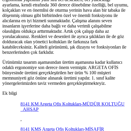
ayarlama, kendi etrafında 360 derece dönebilme özelliği, bel uyumu,
kolçakları ve en önemlisi de oturma yerinin hava alan bir tabaka ile
döşenmiş olması gibi birbirinden özel ve önemli fonksiyonu ile
alıcılarına en iyi hizmeti sunmaktadır. Çalışma alanını seven
insanların işyerlerine daha bağlı ve daha verimli çalışabilme
olasılığını oldukça arttırmaktadır. Artık çok çalışıp daha az
yorulacaksınız. Renkleri ve desenleri ile ayrıca şıklıkları ile de göz
dolduracak olan yönetici koltukları ile farkınıza fark
katabileceksiniz. Kaliteli görünümü, şık dizaynı ve fonksiyonları ile
benzerlerinden çok farklıdır.
Ürünümüz tasarım aşamasından üretim aşamasına kadar kullanıcı
odaklı ergonomiye son derece önem vermiştir. ARGETA OFİS
bünyesinde üretimi gerçekleştirilen her ürün % 100 müşteri
memnuniyeti göz önüne alınarak üretimi yapılır. 1. sınıf kalite
yönergelerimizden taviz vermeden gerçekleştirmekteyiz.
Ek bilgi
8141 KM Argeta Ofis Koltukları-MÜDÜR KOLTUĞU
_AHŞAP
,
8141 KMS Argeta Ofis Koltukları-MİSAFİR