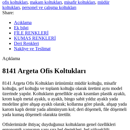
ofis koltukları
,
makam koltukları
,
misafir koltukları
,
müdür
koltukları
,
personel ve çalışma koltukları
Share:
Açıklama
Ek bilgi
FİLE RENKLERİ
KUMAŞ RENKLERİ
Deri Renkleri
Nakliye ve Teslimat
Açıklama
8141 Argeta Ofis Koltukları
8141 Argeta Ofis Koltukları ürünümüz müdür koltuğu, misafir
koltuğu, şef koltuğu ve toplantı koltuğu olarak üretimi aynı model
üzerinde yapılır. Koltukların genellikle ayak kısımları plastik ayaklı,
krom kaplı metal ayaklı, u ayaklı, bingo sabit yıldız ayaklı yada
modeline göre ahşap ayaklı olarak; kollarına göre plasik, ahşap yada
karom kaplı demir yada alimünyum kol; deri döşemeli, file döşemeli
yada kumaş döşemeli olarakta üretilir.
Ofislerimizde ihtiyaç duyduğunuz koltukların genel özellikleri
ergonomik yapısının yanı sıra bel destekleri, bel yüksekliği