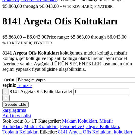
₺5.863,00 through ₺6.043,00
+ % 10 KDV HARİÇ FİYATIDIR.
8141 Argeta Ofis Koltukları
₺
5.863,00
–
₺
6.043,00
Price range: ₺5.863,00 through ₺6.043,00
+
% 10 KDV HARİÇ FİYATIDIR.
8141 Argeta Ofis Koltukları
koltuğumuz müdür koltuğu, misafir
koltuğu, şef koltuğu ve toplantı koltuğu olarak üretimi aynı model
üzerinde yapılır. Aşağıdaki ÜRÜN SEÇENEKLER kısmından ürün
seçimi yaparak fiyat bilgisine ulaşabilirsiniz.
ürün
seçiniz
Temizle
8141 Argeta Ofis Koltukları adet
Sepete Ekle
karşılaştırma
Add to wishlist
Stok kodu:
8141T
Kategoriler:
Makam Koltukları
,
Misafir
Koltukları
,
Müdür Koltukları
,
Personel ve Çalışma Koltukları
,
Toplantı Koltukları
Etiketler:
8141 Argeta Ofis Koltukları
,
koltukları