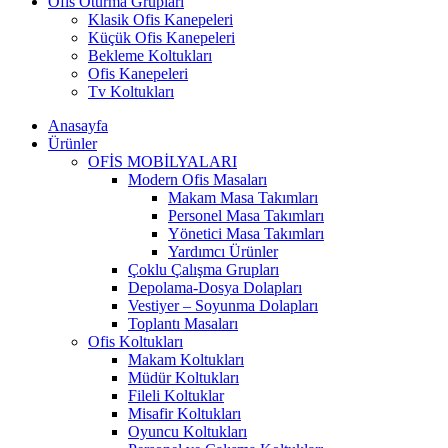
Ofis Oturma Grupları
Klasik Ofis Kanepeleri
Küçük Ofis Kanepeleri
Bekleme Koltukları
Ofis Kanepeleri
Tv Koltukları
Anasayfa
Ürünler
OFİS MOBİLYALARI
Modern Ofis Masaları
Makam Masa Takımları
Personel Masa Takımları
Yönetici Masa Takımları
Yardımcı Ürünler
Çoklu Çalışma Grupları
Depolama-Dosya Dolapları
Vestiyer – Soyunma Dolapları
Toplantı Masaları
Ofis Koltukları
Makam Koltukları
Müdür Koltukları
Fileli Koltuklar
Misafir Koltukları
Oyuncu Koltukları