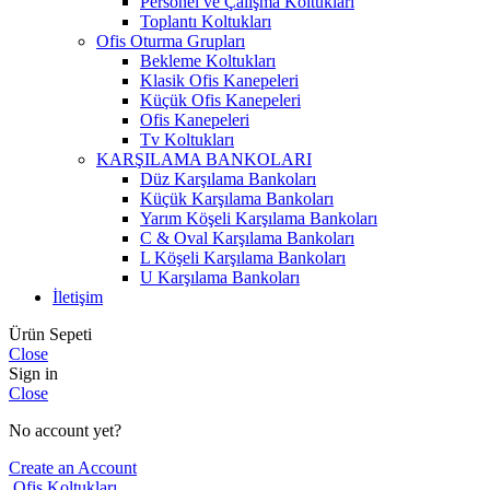
Personel ve Çalışma Koltukları
Toplantı Koltukları
Ofis Oturma Grupları
Bekleme Koltukları
Klasik Ofis Kanepeleri
Küçük Ofis Kanepeleri
Ofis Kanepeleri
Tv Koltukları
KARŞILAMA BANKOLARI
Düz Karşılama Bankoları
Küçük Karşılama Bankoları
Yarım Köşeli Karşılama Bankoları
C & Oval Karşılama Bankoları
L Köşeli Karşılama Bankoları
U Karşılama Bankoları
İletişim
Ürün Sepeti
Close
Sign in
Close
No account yet?
Create an Account
Ofis Koltukları