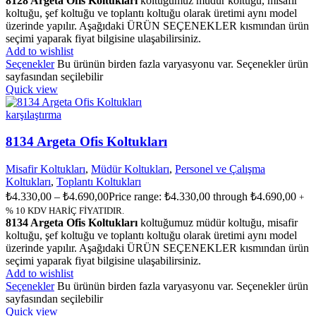
8128 Argeta Ofis Koltukları
koltuğumuz müdür koltuğu, misafir
koltuğu, şef koltuğu ve toplantı koltuğu olarak üretimi aynı model
üzerinde yapılır. Aşağıdaki ÜRÜN SEÇENEKLER kısmından ürün
seçimi yaparak fiyat bilgisine ulaşabilirsiniz.
Add to wishlist
Seçenekler
Bu ürünün birden fazla varyasyonu var. Seçenekler ürün
sayfasından seçilebilir
Quick view
karşılaştırma
8134 Argeta Ofis Koltukları
Misafir Koltukları
,
Müdür Koltukları
,
Personel ve Çalışma
Koltukları
,
Toplantı Koltukları
₺
4.330,00
–
₺
4.690,00
Price range: ₺4.330,00 through ₺4.690,00
+
% 10 KDV HARİÇ FİYATIDIR.
8134 Argeta Ofis Koltukları
koltuğumuz müdür koltuğu, misafir
koltuğu, şef koltuğu ve toplantı koltuğu olarak üretimi aynı model
üzerinde yapılır. Aşağıdaki ÜRÜN SEÇENEKLER kısmından ürün
seçimi yaparak fiyat bilgisine ulaşabilirsiniz.
Add to wishlist
Seçenekler
Bu ürünün birden fazla varyasyonu var. Seçenekler ürün
sayfasından seçilebilir
Quick view