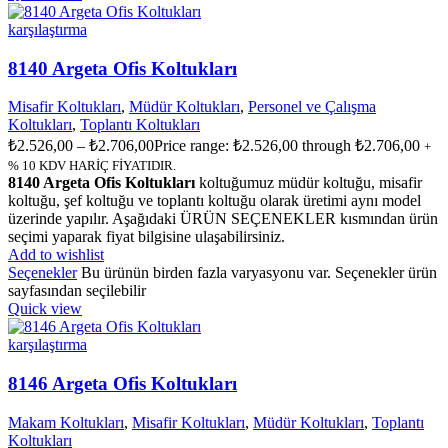
karşılaştırma
8140 Argeta Ofis Koltukları
Misafir Koltukları
,
Müdür Koltukları
,
Personel ve Çalışma
Koltukları
,
Toplantı Koltukları
₺
2.526,00
–
₺
2.706,00
Price range: ₺2.526,00 through ₺2.706,00
+
% 10 KDV HARİÇ FİYATIDIR.
8140 Argeta Ofis Koltukları
koltuğumuz müdür koltuğu, misafir
koltuğu, şef koltuğu ve toplantı koltuğu olarak üretimi aynı model
üzerinde yapılır. Aşağıdaki ÜRÜN SEÇENEKLER kısmından ürün
seçimi yaparak fiyat bilgisine ulaşabilirsiniz.
Add to wishlist
Seçenekler
Bu ürünün birden fazla varyasyonu var. Seçenekler ürün
sayfasından seçilebilir
Quick view
karşılaştırma
8146 Argeta Ofis Koltukları
Makam Koltukları
,
Misafir Koltukları
,
Müdür Koltukları
,
Toplantı
Koltukları