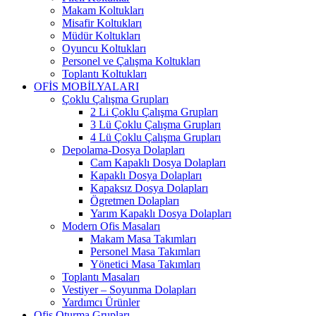
Makam Koltukları
Misafir Koltukları
Müdür Koltukları
Oyuncu Koltukları
Personel ve Çalışma Koltukları
Toplantı Koltukları
OFİS MOBİLYALARI
Çoklu Çalışma Grupları
2 Li Çoklu Çalışma Grupları
3 Lü Çoklu Çalışma Grupları
4 Lü Çoklu Çalışma Grupları
Depolama-Dosya Dolapları
Cam Kapaklı Dosya Dolapları
Kapaklı Dosya Dolapları
Kapaksız Dosya Dolapları
Ögretmen Dolapları
Yarım Kapaklı Dosya Dolapları
Modern Ofis Masaları
Makam Masa Takımları
Personel Masa Takımları
Yönetici Masa Takımları
Toplantı Masaları
Vestiyer – Soyunma Dolapları
Yardımcı Ürünler
Ofis Oturma Grupları