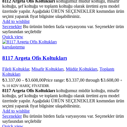
8112 Argeta Ofis Koltukları
koltuğumuz müdür koltuğu, misafir
koltuğu, şef koltuğu ve toplantı koltuğu olarak üretimi aynı model
üzerinde yapılır. Aşağıdaki ÜRÜN SEÇENEKLER kısmından ürün
seçimi yaparak fiyat bilgisine ulaşabilirsiniz.
Add to wishlist
Seçenekler
Bu ürünün birden fazla varyasyonu var. Seçenekler ürün
sayfasından seçilebilir
Quick view
karşılaştırma
8117 Argeta Ofis Koltukları
Fileli Koltuklar
,
Misafir Koltukları
,
Müdür Koltukları
,
Toplantı
Koltukları
₺
3.337,00
–
₺
3.608,00
Price range: ₺3.337,00 through ₺3.608,00
+
% 10 KDV HARİÇ FİYATIDIR.
8117 Argeta Ofis Koltukları
koltuğumuz müdür koltuğu, misafir
koltuğu, şef koltuğu ve toplantı koltuğu olarak üretimi aynı model
üzerinde yapılır. Aşağıdaki ÜRÜN SEÇENEKLER kısmından ürün
seçimi yaparak fiyat bilgisine ulaşabilirsiniz.
Add to wishlist
Seçenekler
Bu ürünün birden fazla varyasyonu var. Seçenekler ürün
sayfasından seçilebilir
Quick view