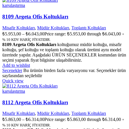
karşılaştırma
8109 Argeta Ofis Koltukları
Misafir Koltukları
,
Müdür Koltukları
,
Toplantı Koltukları
₺
5.953,00
–
₺
6.043,00
Price range: ₺5.953,00 through ₺6.043,00
+
% 10 KDV HARİÇ FİYATIDIR.
8109 Argeta Ofis Koltukları
koltuğumuz müdür koltuğu, misafir
koltuğu, şef koltuğu ve toplantı koltuğu olarak üretimi aynı model
üzerinde yapılır. Aşağıdaki ÜRÜN SEÇENEKLER kısmından ürün
seçimi yaparak fiyat bilgisine ulaşabilirsiniz.
Add to wishlist
Seçenekler
Bu ürünün birden fazla varyasyonu var. Seçenekler ürün
sayfasından seçilebilir
Quick view
karşılaştırma
8112 Argeta Ofis Koltukları
Misafir Koltukları
,
Müdür Koltukları
,
Toplantı Koltukları
₺
5.863,00
–
₺
6.314,00
Price range: ₺5.863,00 through ₺6.314,00
+
% 10 KDV HARİÇ FİYATIDIR.