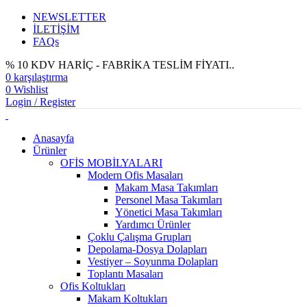
NEWSLETTER
İLETİŞİM
FAQs
% 10 KDV HARİÇ - FABRİKA TESLİM FİYATI..
0
karşılaştırma
0
Wishlist
Login / Register
Anasayfa
Ürünler
OFİS MOBİLYALARI
Modern Ofis Masaları
Makam Masa Takımları
Personel Masa Takımları
Yönetici Masa Takımları
Yardımcı Ürünler
Çoklu Çalışma Grupları
Depolama-Dosya Dolapları
Vestiyer – Soyunma Dolapları
Toplantı Masaları
Ofis Koltukları
Makam Koltukları