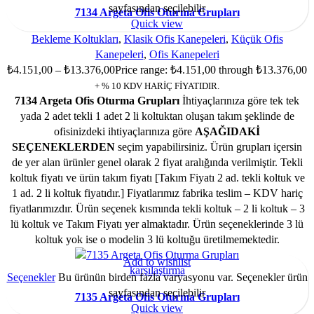
sayfasından seçilebilir
7134 Argeta Ofis Oturma Grupları
Quick view
Bekleme Koltukları
,
Klasik Ofis Kanepeleri
,
Küçük Ofis
Kanepeleri
,
Ofis Kanepeleri
₺
4.151,00
–
₺
13.376,00
Price range: ₺4.151,00 through ₺13.376,00
+ % 10 KDV HARİÇ FİYATIDIR.
7134 Argeta Ofis Oturma Grupları
İhtiyaçlarınıza göre tek tek
yada 2 adet tekli 1 adet 2 li koltuktan oluşan takım şeklinde de
ofisinizdeki ihtiyaçlarınıza göre
AŞAĞIDAKİ
SEÇENEKLERDEN
seçim yapabilirsiniz. Ürün grupları içersin
de yer alan ürünler genel olarak 2 fiyat aralığında verilmiştir. Tekli
koltuk fiyatı ve ürün takım fiyatı [Takım Fiyatı 2 ad. tekli koltuk ve
1 ad. 2 li koltuk fiyatıdır.] Fiyatlarımız fabrika teslim – KDV hariç
fiyatlarımızdır. Ürün seçenek kısmında tekli koltuk – 2 li koltuk – 3
lü koltuk ve Takım Fiyatı yer almaktadır. Ürün seçeneklerinde 3 lü
koltuk yok ise o modelin 3 lü koltuğu üretilmemektedir.
Add to wishlist
karşılaştırma
Seçenekler
Bu ürünün birden fazla varyasyonu var. Seçenekler ürün
sayfasından seçilebilir
7135 Argeta Ofis Oturma Grupları
Quick view