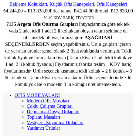
Bekleme Koltukları
,
Küçük Ofis Kanepeleri
,
Ofis Kanepeleri
₺
4.244,00
–
₺
13.838,00
Price range: ₺4.244,00 through ₺13.838,00
+ % 10 KDV HARİÇ FİYATIDIR.
7135 Argeta Ofis Oturma Grupları
İhtiyaçlarınıza göre tek tek
yada 2 adet tekli 1 adet 2 li koltuktan oluşan takım şeklinde de
ofisinizdeki ihtiyaçlarınıza göre
AŞAĞIDAKİ
SEÇENEKLERDEN
seçim yapabilirsiniz. Ürün grupları içersin
de yer alan ürünler genel olarak 2 fiyat aralığında verilmiştir. Tekli
koltuk fiyatı ve ürün takım fiyatı [Takım Fiyatı 2 ad. tekli koltuk ve
1 ad. 2 li koltuk fiyatıdır.] Fiyatlarımız fabrika teslim – KDV hariç
fiyatlarımızdır. Ürün seçenek kısmında tekli koltuk – 2 li koltuk – 3
lü koltuk ve Takım Fiyatı yer almaktadır. Ürün seçeneklerinde 3 lü
koltuk yok ise o modelin 3 lü koltuğu üretilmemektedir.
OFİS MOBİLYALARI
Modern Ofis Masaları
Çoklu Çalışma Grupları
Depolama-Dosya Dolapları
Toplantı Masaları
Vestiyer - Soyunma Dolapları
Yardımcı Ürünler