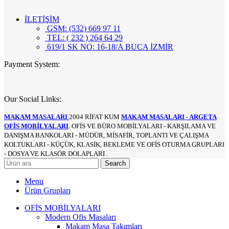
İLETİŞİM
GSM: (532) 669 97 11
TEL: ( 232 ) 264 64 29
619/1 SK NO: 16-18/A BUCA İZMİR
Payment System:
Our Social Links:
MAKAM MASALARI
2004 RİFAT KUM
MAKAM MASALARI - ARGETA
OFİS MOBİLYALARI
. OFİS VE BÜRO MOBİLYALARI - KARŞILAMA VE
DANIŞMA BANKOLARI - MÜDÜR, MİSAFİR, TOPLANTI VE ÇALIŞMA
KOLTUKLARI - KÜÇÜK, KLASİK, BEKLEME VE OFİS OTURMA GRUPLARI
- DOSYA VE KLASÖR DOLAPLARI .
Search
Menu
Ürün Grupları
OFİS MOBİLYALARI
Modern Ofis Masaları
Makam Masa Takımları