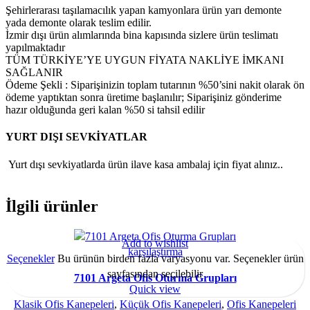
Şehirlerarası taşılamacılık yapan kamyonlara ürün yarı demonte
yada demonte olarak teslim edilir.
İzmir dışı ürün alımlarında bina kapısında sizlere ürün teslimatı
yapılmaktadır
TÜM TÜRKİYE’YE UYGUN FİYATA NAKLİYE İMKANI
SAĞLANIR
Ödeme Şekli : Siparişinizin toplam tutarının %50’sini nakit olarak ön
ödeme yaptıktan sonra üretime başlanılır; Siparişiniz gönderime
hazır olduğunda geri kalan %50 si tahsil edilir
YURT DIŞI SEVKİYATLAR
Yurt dışı sevkiyatlarda ürün ilave kasa ambalaj için fiyat alınız..
İlgili ürünler
Add to wishlist
karşılaştırma
Seçenekler
Bu ürünün birden fazla varyasyonu var. Seçenekler ürün
sayfasından seçilebilir
7101 Argeta Ofis Oturma Grupları
Quick view
Klasik Ofis Kanepeleri
,
Küçük Ofis Kanepeleri
,
Ofis Kanepeleri