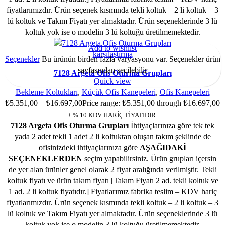
fiyatlarımızdır. Ürün seçenek kısmında tekli koltuk – 2 li koltuk – 3
lü koltuk ve Takım Fiyatı yer almaktadır. Ürün seçeneklerinde 3 lü
koltuk yok ise o modelin 3 lü koltuğu üretilmemektedir.
Add to wishlist
karşılaştırma
Seçenekler
Bu ürünün birden fazla varyasyonu var. Seçenekler ürün
sayfasından seçilebilir
7128 Argeta Ofis Oturma Grupları
Quick view
Bekleme Koltukları
,
Küçük Ofis Kanepeleri
,
Ofis Kanepeleri
₺
5.351,00
–
₺
16.697,00
Price range: ₺5.351,00 through ₺16.697,00
+ % 10 KDV HARİÇ FİYATIDIR.
7128 Argeta Ofis Oturma Grupları
İhtiyaçlarınıza göre tek tek
yada 2 adet tekli 1 adet 2 li koltuktan oluşan takım şeklinde de
ofisinizdeki ihtiyaçlarınıza göre
AŞAĞIDAKİ
SEÇENEKLERDEN
seçim yapabilirsiniz. Ürün grupları içersin
de yer alan ürünler genel olarak 2 fiyat aralığında verilmiştir. Tekli
koltuk fiyatı ve ürün takım fiyatı [Takım Fiyatı 2 ad. tekli koltuk ve
1 ad. 2 li koltuk fiyatıdır.] Fiyatlarımız fabrika teslim – KDV hariç
fiyatlarımızdır. Ürün seçenek kısmında tekli koltuk – 2 li koltuk – 3
lü koltuk ve Takım Fiyatı yer almaktadır. Ürün seçeneklerinde 3 lü
koltuk yok ise o modelin 3 lü koltuğu üretilmemektedir.