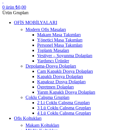
0
ürün
₺
0,00
Ürün Grupları
OFİS MOBİLYALARI
Modern Ofis Masaları
Makam Masa Takımları
Yönetici Masa Takımları
Personel Masa Takımları
Toplantı Masaları
Vestiyer – Soyunma Dolapları
Yardımcı Ürünler
Depolama-Dosya Dolapları
Cam Kapaklı Dosya Dolapları
Kapaklı Dosya Dolapları
Kapaksız Dosya Dolapları
Ögretmen Dolapları
Yarım Kapaklı Dosya Dolapları
Çoklu Çalışma Grupları
2 Li Çoklu Çalışma Grupları
3 Lü Çoklu Çalışma Grupları
4 Lü Çoklu Çalışma Grupları
Ofis Koltukları
Makam Koltukları