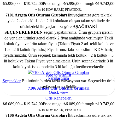
₺
5.996,00
–
₺
19.742,00
Price range: ₺5.996,00 through ₺19.742,00
+ % 10 KDV HARİÇ FİYATIDIR.
7101 Argeta Ofis Oturma Grupları
İhtiyaçlarınıza göre tek tek
yada 2 adet tekli 1 adet 2 li koltuktan oluşan takım şeklinde de
ofisinizdeki ihtiyaçlarınıza göre
AŞAĞIDAKİ
SEÇENEKLERDEN
seçim yapabilirsiniz. Ürün grupları içersin
de yer alan ürünler genel olarak 2 fiyat aralığında verilmiştir. Tekli
koltuk fiyatı ve ürün takım fiyatı [Takım Fiyatı 2 ad. tekli koltuk ve
1 ad. 2 li koltuk fiyatıdır.] Fiyatlarımız fabrika teslim – KDV hariç
fiyatlarımızdır. Ürün seçenek kısmında tekli koltuk – 2 li koltuk – 3
lü koltuk ve Takım Fiyatı yer almaktadır. Ürün seçeneklerinde 3 lü
koltuk yok ise o modelin 3 lü koltuğu üretilmemektedir.
Add to wishlist
karşılaştırma
Seçenekler
Bu ürünün birden fazla varyasyonu var. Seçenekler ürün
sayfasından seçilebilir
7106 Argeta Ofis Oturma Grupları
Quick view
Ofis Kanepeleri
₺
6.089,00
–
₺
19.742,00
Price range: ₺6.089,00 through ₺19.742,00
+ % 10 KDV HARİÇ FİYATIDIR.
7106 Argeta Ofis Oturma Grupları
İhtiyaçlarınıza göre tek tek