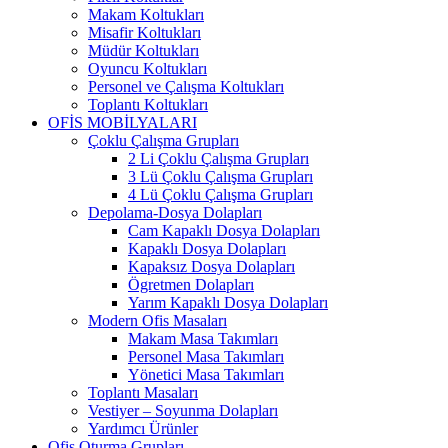
Makam Koltukları
Misafir Koltukları
Müdür Koltukları
Oyuncu Koltukları
Personel ve Çalışma Koltukları
Toplantı Koltukları
OFİS MOBİLYALARI
Çoklu Çalışma Grupları
2 Li Çoklu Çalışma Grupları
3 Lü Çoklu Çalışma Grupları
4 Lü Çoklu Çalışma Grupları
Depolama-Dosya Dolapları
Cam Kapaklı Dosya Dolapları
Kapaklı Dosya Dolapları
Kapaksız Dosya Dolapları
Ögretmen Dolapları
Yarım Kapaklı Dosya Dolapları
Modern Ofis Masaları
Makam Masa Takımları
Personel Masa Takımları
Yönetici Masa Takımları
Toplantı Masaları
Vestiyer – Soyunma Dolapları
Yardımcı Ürünler
Ofis Oturma Grupları