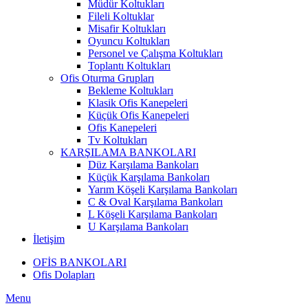
Müdür Koltukları
Fileli Koltuklar
Misafir Koltukları
Oyuncu Koltukları
Personel ve Çalışma Koltukları
Toplantı Koltukları
Ofis Oturma Grupları
Bekleme Koltukları
Klasik Ofis Kanepeleri
Küçük Ofis Kanepeleri
Ofis Kanepeleri
Tv Koltukları
KARŞILAMA BANKOLARI
Düz Karşılama Bankoları
Küçük Karşılama Bankoları
Yarım Köşeli Karşılama Bankoları
C & Oval Karşılama Bankoları
L Köşeli Karşılama Bankoları
U Karşılama Bankoları
İletişim
OFİS BANKOLARI
Ofis Dolapları
Menu