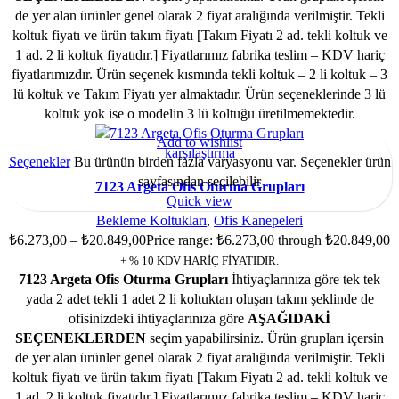
de yer alan ürünler genel olarak 2 fiyat aralığında verilmiştir. Tekli
koltuk fiyatı ve ürün takım fiyatı [Takım Fiyatı 2 ad. tekli koltuk ve
1 ad. 2 li koltuk fiyatıdır.] Fiyatlarımız fabrika teslim – KDV hariç
fiyatlarımızdır. Ürün seçenek kısmında tekli koltuk – 2 li koltuk – 3
lü koltuk ve Takım Fiyatı yer almaktadır. Ürün seçeneklerinde 3 lü
koltuk yok ise o modelin 3 lü koltuğu üretilmemektedir.
Add to wishlist
karşılaştırma
Seçenekler
Bu ürünün birden fazla varyasyonu var. Seçenekler ürün
sayfasından seçilebilir
7123 Argeta Ofis Oturma Grupları
Quick view
Bekleme Koltukları
,
Ofis Kanepeleri
₺
6.273,00
–
₺
20.849,00
Price range: ₺6.273,00 through ₺20.849,00
+ % 10 KDV HARİÇ FİYATIDIR.
7123 Argeta Ofis Oturma Grupları
İhtiyaçlarınıza göre tek tek
yada 2 adet tekli 1 adet 2 li koltuktan oluşan takım şeklinde de
ofisinizdeki ihtiyaçlarınıza göre
AŞAĞIDAKİ
SEÇENEKLERDEN
seçim yapabilirsiniz. Ürün grupları içersin
de yer alan ürünler genel olarak 2 fiyat aralığında verilmiştir. Tekli
koltuk fiyatı ve ürün takım fiyatı [Takım Fiyatı 2 ad. tekli koltuk ve
1 ad. 2 li koltuk fiyatıdır.] Fiyatlarımız fabrika teslim – KDV hariç