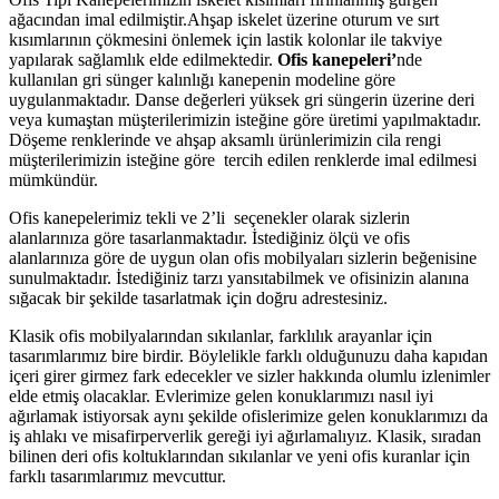
ağacından imal edilmiştir.Ahşap iskelet üzerine oturum ve sırt
kısımlarının çökmesini önlemek için lastik kolonlar ile takviye
yapılarak sağlamlık elde edilmektedir.
Ofis kanepeleri’
nde
kullanılan gri sünger kalınlığı kanepenin modeline göre
uygulanmaktadır. Danse değerleri yüksek gri süngerin üzerine deri
veya kumaştan müşterilerimizin isteğine göre üretimi yapılmaktadır.
Döşeme renklerinde ve ahşap aksamlı ürünlerimizin cila rengi
müşterilerimizin isteğine göre tercih edilen renklerde imal edilmesi
mümkündür.
Ofis kanepelerimiz tekli ve 2’li seçenekler olarak sizlerin
alanlarınıza göre tasarlanmaktadır. İstediğiniz ölçü ve ofis
alanlarınıza göre de uygun olan ofis mobilyaları sizlerin beğenisine
sunulmaktadır. İstediğiniz tarzı yansıtabilmek ve ofisinizin alanına
sığacak bir şekilde tasarlatmak için doğru adrestesiniz.
Klasik ofis mobilyalarından sıkılanlar, farklılık arayanlar için
tasarımlarımız bire birdir. Böylelikle farklı olduğunuzu daha kapıdan
içeri girer girmez fark edecekler ve sizler hakkında olumlu izlenimler
elde etmiş olacaklar. Evlerimize gelen konuklarımızı nasıl iyi
ağırlamak istiyorsak aynı şekilde ofislerimize gelen konuklarımızı da
iş ahlakı ve misafirperverlik gereği iyi ağırlamalıyız. Klasik, sıradan
bilinen deri ofis koltuklarından sıkılanlar ve yeni ofis kuranlar için
farklı tasarımlarımız mevcuttur.