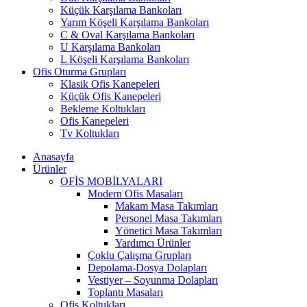
Küçük Karşılama Bankoları
Yarım Köşeli Karşılama Bankoları
C & Oval Karşılama Bankoları
U Karşılama Bankoları
L Köşeli Karşılama Bankoları
Ofis Oturma Grupları
Klasik Ofis Kanepeleri
Küçük Ofis Kanepeleri
Bekleme Koltukları
Ofis Kanepeleri
Tv Koltukları
Anasayfa
Ürünler
OFİS MOBİLYALARI
Modern Ofis Masaları
Makam Masa Takımları
Personel Masa Takımları
Yönetici Masa Takımları
Yardımcı Ürünler
Çoklu Çalışma Grupları
Depolama-Dosya Dolapları
Vestiyer – Soyunma Dolapları
Toplantı Masaları
Ofis Koltukları