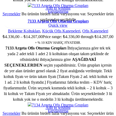
Add to wishlist
karşılaştırma
Seçenekler
Bu ürünün birden fazla varyasyonu var. Seçenekler ürün
sayfasından seçilebilir
7133 Argeta Ofis Oturma Grupları
Quick view
Bekleme Koltukları
,
Küçük Ofis Kanepeleri
,
Ofis Kanepeleri
₺
4.336,00
–
₺
14.207,00
Price range: ₺4.336,00 through ₺14.207,00
+ % 10 KDV HARİÇ FİYATIDIR.
7133 Argeta Ofis Oturma Grupları
İhtiyaçlarınıza göre tek tek
yada 2 adet tekli 1 adet 2 li koltuktan oluşan takım şeklinde de
ofisinizdeki ihtiyaçlarınıza göre
AŞAĞIDAKİ
SEÇENEKLERDEN
seçim yapabilirsiniz. Ürün grupları içersin
de yer alan ürünler genel olarak 2 fiyat aralığında verilmiştir. Tekli
koltuk fiyatı ve ürün takım fiyatı [Takım Fiyatı 2 ad. tekli koltuk ve
1 ad. 2 li koltuk fiyatıdır.] Fiyatlarımız fabrika teslim – KDV hariç
fiyatlarımızdır. Ürün seçenek kısmında tekli koltuk – 2 li koltuk – 3
lü koltuk ve Takım Fiyatı yer almaktadır. Ürün seçeneklerinde 3 lü
koltuk yok ise o modelin 3 lü koltuğu üretilmemektedir.
Add to wishlist
karşılaştırma
Seçenekler
Bu ürünün birden fazla varyasyonu var. Seçenekler ürün