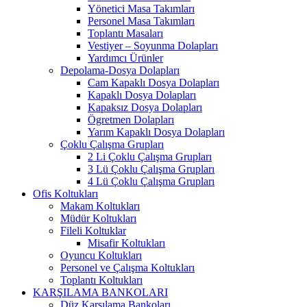
Yönetici Masa Takımları
Personel Masa Takımları
Toplantı Masaları
Vestiyer – Soyunma Dolapları
Yardımcı Ürünler
Depolama-Dosya Dolapları
Cam Kapaklı Dosya Dolapları
Kapaklı Dosya Dolapları
Kapaksız Dosya Dolapları
Ögretmen Dolapları
Yarım Kapaklı Dosya Dolapları
Çoklu Çalışma Grupları
2 Li Çoklu Çalışma Grupları
3 Lü Çoklu Çalışma Grupları
4 Lü Çoklu Çalışma Grupları
Ofis Koltukları
Makam Koltukları
Müdür Koltukları
Fileli Koltuklar
Misafir Koltukları
Oyuncu Koltukları
Personel ve Çalışma Koltukları
Toplantı Koltukları
KARŞILAMA BANKOLARI
Düz Karşılama Bankoları