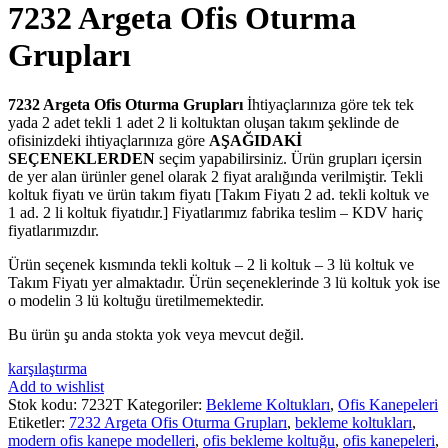
7232 Argeta Ofis Oturma
Grupları
7232 Argeta Ofis Oturma Grupları
İhtiyaçlarınıza göre tek tek
yada 2 adet tekli 1 adet 2 li koltuktan oluşan takım şeklinde de
ofisinizdeki ihtiyaçlarınıza göre
AŞAĞIDAKİ
SEÇENEKLERDEN
seçim yapabilirsiniz. Ürün grupları içersin
de yer alan ürünler genel olarak 2 fiyat aralığında verilmiştir. Tekli
koltuk fiyatı ve ürün takım fiyatı [Takım Fiyatı 2 ad. tekli koltuk ve
1 ad. 2 li koltuk fiyatıdır.] Fiyatlarımız fabrika teslim – KDV hariç
fiyatlarımızdır.
Ürün seçenek kısmında tekli koltuk – 2 li koltuk – 3 lü koltuk ve
Takım Fiyatı yer almaktadır. Ürün seçeneklerinde 3 lü koltuk yok ise
o modelin 3 lü koltuğu üretilmemektedir.
Bu ürün şu anda stokta yok veya mevcut değil.
karşılaştırma
Add to wishlist
Stok kodu:
7232T
Kategoriler:
Bekleme Koltukları
,
Ofis Kanepeleri
Etiketler:
7232 Argeta Ofis Oturma Grupları
,
bekleme koltukları
,
modern ofis kanepe modelleri
,
ofis bekleme koltuğu
,
ofis kanepeleri
,