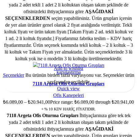
yada 2 adet tekli 1 adet 2 li koltuktan oluşan takım şeklinde de
ofisinizdeki ihtiyaçlarınıza göre
AŞAĞIDAKİ
SEÇENEKLERDEN
seçim yapabilirsiniz. Ürün grupları içersin
de yer alan ürünler genel olarak 2 fiyat aralığında verilmiştir. Tekli
koltuk fiyatı ve ürün takım fiyatı [Takım Fiyatı 2 ad. tekli koltuk ve
1 ad. 2 li koltuk fiyatıdır.] Fiyatlarımız fabrika teslim – KDV hariç
fiyatlarımızdır. Ürün seçenek kısmında tekli koltuk – 2 li koltuk – 3
lü koltuk ve Takım Fiyatı yer almaktadır. Ürün seçeneklerinde 3 lü
koltuk yok ise o modelin 3 lü koltuğu üretilmemektedir.
Add to wishlist
karşılaştırma
Seçenekler
Bu ürünün birden fazla varyasyonu var. Seçenekler ürün
sayfasından seçilebilir
7118 Argeta Ofis Oturma Grupları
Quick view
Ofis Kanepeleri
₺
6.089,00
–
₺
20.941,00
Price range: ₺6.089,00 through ₺20.941,00
+ % 10 KDV HARİÇ FİYATIDIR.
7118 Argeta Ofis Oturma Grupları
İhtiyaçlarınıza göre tek tek
yada 2 adet tekli 1 adet 2 li koltuktan oluşan takım şeklinde de
ofisinizdeki ihtiyaçlarınıza göre
AŞAĞIDAKİ
SEÇENEKLERDEN
seçim yapabilirsiniz. Ürün grupları içersin