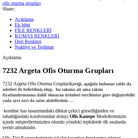
ofis oturma grupları
Share:
Açıklama
Ek bilgi
FİLE RENKLERİ
KUMAŞ RENKLERİ
Deri Renkleri
Nakliye ve Teslimat
Açıklama
7232 Argeta Ofis Oturma Grupları
7232 Argeta Ofis Oturma Grupları
İçeriği, aşağıda bulunan tablo da
adetleri ile belirtilmiş olup, bu takıma ait ama takım
fiyatlandırmasına dahil olmayan ürünleri tercihinize göre değiştirebilir
.
yada ayrı ayrı da satın alabilirsiniz…
kendine has tasarımındaki dikkat çekici görselliğinden ve
rahatlığındaki konforundan dolayı
Ofis Kanepe
Modellerimizin
içinde müşterilerimizden olumlu yöndeki tepkilerde ilk sıralarda
yerini almaktadır.
Ofis Tipi Kanepelerimizin iskelet kısımları fırınlanmış gürgen