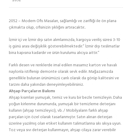
2052
2052 – Modern Ofis Masaları, sağlamlığı ve zarifliği ile ön plana
çıkmakta olup, ofisinizin şıklığını artıracaktır..
İzmir içi ve İzmir dışı satın alımlarınızda, kargoya veriliş süresi 3-10
iş günü arası değişiklik gösterebilmektedir.” İzmir dışı teslimatlar
bina kapısına kadardır ve ürün kurulumu alıcıya aittir.”
Farklı desen ve renklerde imal edilen masamız karton ve havalı
naylonla istiflenip demonte olarak sevk edilir. Mağazamızda
genellikle bulunan ürünümüzü canlı olarak da görüp kalitesini ve
tarzını daha yakından deneyimleyebilirsiniz.
Ahşap Parçaların Bakımı
Ahşap kısımları yumuşak, temiz ve kuru bir bezle temizleyin. Daha
yoğun kirlenme durumunda, yumuşak bir temizleme deterjanı
kullanın (ahşap temizleyici), vb. / Mobilyaların farklı ahşap
parçaları için özel olarak tasarlanmıştır. Satın alınan deterjan
üzerine yazılmış olan etiket kullanım talimatlarına sıkı sıkıya uyun.
Toz veya sıvı deterjan kullanmayın, ahşap cilaya zarar verebilir