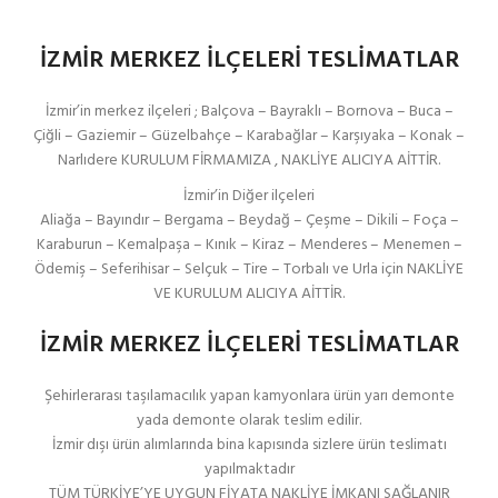
İZMİR MERKEZ İLÇELERİ TESLİMATLAR
İzmir’in merkez ilçeleri ; Balçova – Bayraklı – Bornova – Buca –
Çiğli – Gaziemir – Güzelbahçe – Karabağlar – Karşıyaka – Konak –
Narlıdere KURULUM FİRMAMIZA , NAKLİYE ALICIYA AİTTİR.
İzmir’in Diğer ilçeleri
Aliağa – Bayındır – Bergama – Beydağ – Çeşme – Dikili – Foça –
Karaburun – Kemalpaşa – Kınık – Kiraz – Menderes – Menemen –
Ödemiş – Seferihisar – Selçuk – Tire – Torbalı ve Urla için NAKLİYE
VE KURULUM ALICIYA AİTTİR.
İZMİR MERKEZ İLÇELERİ TESLİMATLAR
Şehirlerarası taşılamacılık yapan kamyonlara ürün yarı demonte
yada demonte olarak teslim edilir.
İzmir dışı ürün alımlarında bina kapısında sizlere ürün teslimatı
yapılmaktadır
TÜM TÜRKİYE’YE UYGUN FİYATA NAKLİYE İMKANI SAĞLANIR