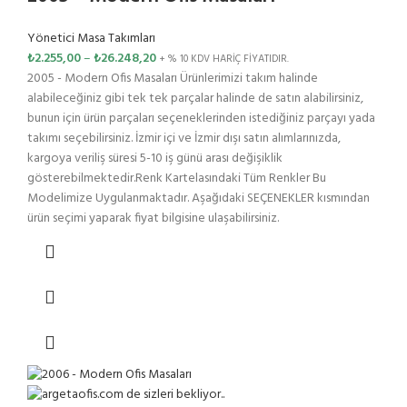
Yönetici Masa Takımları
₺
2.255,00
–
₺
26.248,20
+ % 10 KDV HARİÇ FİYATIDIR.
2005 - Modern Ofis Masaları Ürünlerimizi takım halinde
alabileceğiniz gibi tek tek parçalar halinde de satın alabilirsiniz,
bunun için ürün parçaları seçeneklerinden istediğiniz parçayı yada
takımı seçebilirsiniz. İzmir içi ve İzmir dışı satın alımlarınızda,
kargoya veriliş süresi 5-10 iş günü arası değişiklik
gösterebilmektedir.Renk Kartelasındaki Tüm Renkler Bu
Modelimize Uygulanmaktadır. Aşağıdaki SEÇENEKLER kısmından
ürün seçimi yaparak fiyat bilgisine ulaşabilirsiniz.