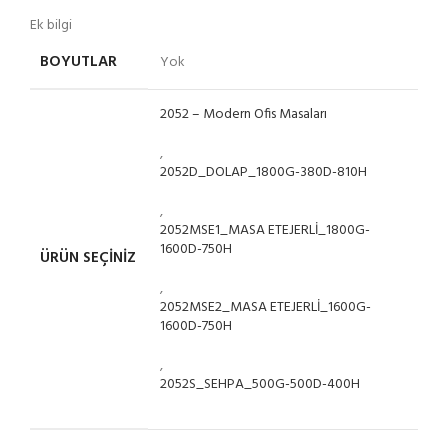
Ek bilgi
BOYUTLAR
Yok
2052 – Modern Ofis Masaları
,
2052D_DOLAP_1800G-380D-810H
,
2052MSE1_MASA ETEJERLİ_1800G-
1600D-750H
ÜRÜN SEÇINIZ
,
2052MSE2_MASA ETEJERLİ_1600G-
1600D-750H
,
2052S_SEHPA_500G-500D-400H