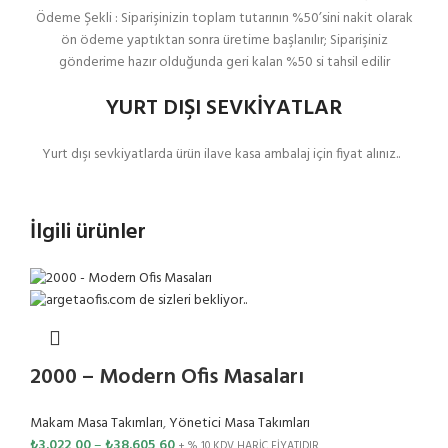
Ödeme Şekli : Siparişinizin toplam tutarının %50’sini nakit olarak
ön ödeme yaptıktan sonra üretime başlanılır; Siparişiniz
gönderime hazır olduğunda geri kalan %50 si tahsil edilir
YURT DIŞI SEVKİYATLAR
Yurt dışı sevkiyatlarda ürün ilave kasa ambalaj için fiyat alınız..
İlgili ürünler
2000 – Modern Ofis Masaları
Makam Masa Takımları
,
Yönetici Masa Takımları
₺
3.022,00
–
₺
38.605,60
+ % 10 KDV HARİÇ FİYATIDIR.