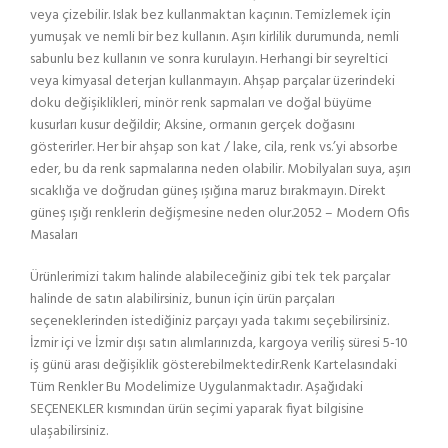
veya çizebilir. Islak bez kullanmaktan kaçının. Temizlemek için
yumuşak ve nemli bir bez kullanın. Aşırı kirlilik durumunda, nemli
sabunlu bez kullanın ve sonra kurulayın. Herhangi bir seyreltici
veya kimyasal deterjan kullanmayın. Ahşap parçalar üzerindeki
doku değişiklikleri, minör renk sapmaları ve doğal büyüme
kusurları kusur değildir; Aksine, ormanın gerçek doğasını
gösterirler. Her bir ahşap son kat / lake, cila, renk vs.’yi absorbe
eder, bu da renk sapmalarına neden olabilir. Mobilyaları suya, aşırı
sıcaklığa ve doğrudan güneş ışığına maruz bırakmayın. Direkt
güneş ışığı renklerin değişmesine neden olur.2052 – Modern Ofis
Masaları
Ürünlerimizi takım halinde alabileceğiniz gibi tek tek parçalar
halinde de satın alabilirsiniz, bunun için ürün parçaları
seçeneklerinden istediğiniz parçayı yada takımı seçebilirsiniz.
İzmir içi ve İzmir dışı satın alımlarınızda, kargoya veriliş süresi 5-10
iş günü arası değişiklik gösterebilmektedir.Renk Kartelasındaki
Tüm Renkler Bu Modelimize Uygulanmaktadır. Aşağıdaki
SEÇENEKLER kısmından ürün seçimi yaparak fiyat bilgisine
ulaşabilirsiniz.