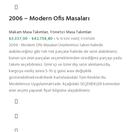
2006 – Modern Ofis Masaları
Makam Masa Takımları
,
Yönetici Masa Takımları
₺
3.337,00
–
₺
42.754,80
+ % 10 KDV HARİÇ FİYATIDIR.
2006 - Modern Ofis Masaları Ürünlerimizi takım halinde
alabileceğiniz gibi tek tek parçalar halinde de satın alabilirsiniz,
bunun için ürün parçaları seçeneklerinden istediğiniz parçayı yada
takımı seçebilirsiniz. İzmir içi ve İzmir dışı satın alımlarınızda,
kargoya veriliş süresi 5-10 iş günü arası değişiklik
gösterebilmektedir.Renk Kartelasındaki Tüm Renkler Bu
Modelimize Uygulanmaktadır. Aşağıdaki SEÇENEKLER kısmından
ürün seçimi yaparak fiyat bilgisine ulaşabilirsiniz.