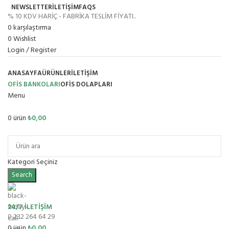
NEWSLETTER
İLETİŞİM
FAQS
% 10 KDV HARİÇ - FABRİKA TESLİM FİYATI..
0
karşılaştırma
0
Wishlist
Login / Register
ANASAYFA
ÜRÜNLER
İLETIŞIM
OFİS BANKOLARI
OFIS DOLAPLARI
Menu
0
ürün
₺
0,00
Ürün Grupları
Kategori Seçiniz
Search
24/7 İLETİŞİM
0 232 264 64 29
0
ürün
₺
0,00