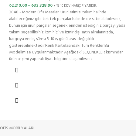
₺
2.210,00
–
₺
33.328,90
+ % 10 KDV HARİÇ FİYATIDIR.
2048 - Modern Ofis Masaları Ürünlerimizi takım halinde
alabileceğiniz gibi tek tek parçalar halinde de satın alabilirsiniz,
bunun için ürün parçaları seçeneklerinden istediğiniz parçayı yada
takımı seçebilirsiniz. İzmir içi ve İzmir dışı satın alımlarınızda,
kargoya veriliş süresi 5-10 iş günü arası değişiklik
gösterebilmektedir.Renk Kartelasındaki Tüm Renkler Bu
Modelimize Uygulanmaktadır. Aşağıdaki SEÇENEKLER kısmından
ürün seçimi yaparak fiyat bilgisine ulaşabilirsiniz.
OFİS MOBİLYALARI