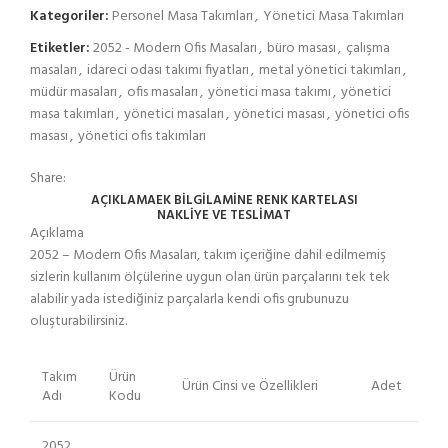
Kategoriler:
Personel Masa Takımları
,
Yönetici Masa Takımları
Etiketler:
2052 - Modern Ofis Masaları
,
büro masası
,
çalışma
masaları
,
idareci odası takımı fiyatları
,
metal yönetici takımları
,
müdür masaları
,
ofis masaları
,
yönetici masa takımı
,
yönetici
masa takımları
,
yönetici masaları
,
yönetici masası
,
yönetici ofis
masası
,
yönetici ofis takımları
Share:
AÇIKLAMA
EK BILGI
LAMİNE RENK KARTELASI
NAKLIYE VE TESLIMAT
Açıklama
2052 – Modern Ofis Masaları, takım içeriğine dahil edilmemiş
sizlerin kullanım ölçülerine uygun olan ürün parçalarını tek tek
alabilir yada istediğiniz parçalarla kendi ofis grubunuzu
oluşturabilirsiniz.
Takım
Ürün
Ürün Cinsi ve Özellikleri
Adet
Adı
Kodu
2052