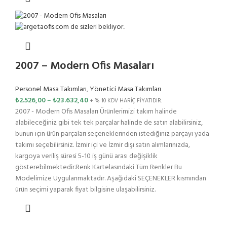
2007 – Modern Ofis Masaları
Personel Masa Takımları
,
Yönetici Masa Takımları
₺
2.526,00
–
₺
23.632,40
+ % 10 KDV HARİÇ FİYATIDIR.
2007 - Modern Ofis Masaları Ürünlerimizi takım halinde
alabileceğiniz gibi tek tek parçalar halinde de satın alabilirsiniz,
bunun için ürün parçaları seçeneklerinden istediğiniz parçayı yada
takımı seçebilirsiniz. İzmir içi ve İzmir dışı satın alımlarınızda,
kargoya veriliş süresi 5-10 iş günü arası değişiklik
gösterebilmektedir.Renk Kartelasındaki Tüm Renkler Bu
Modelimize Uygulanmaktadır. Aşağıdaki SEÇENEKLER kısmından
ürün seçimi yaparak fiyat bilgisine ulaşabilirsiniz.