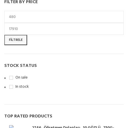
FILTER BY PRICE
FILTRELE
STOCK STATUS
On sale
In stock
TOP RATED PRODUCTS
2746_Öğretmen Dolapları_10 GÖZLÜ_750G-