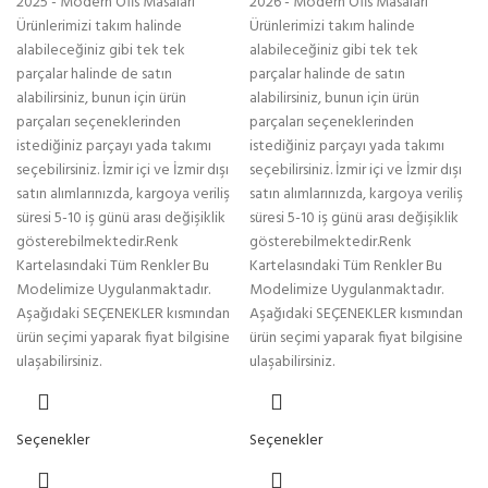
2025 - Modern Ofis Masaları
2026 - Modern Ofis Masaları
Ürünlerimizi takım halinde
Ürünlerimizi takım halinde
alabileceğiniz gibi tek tek
alabileceğiniz gibi tek tek
parçalar halinde de satın
parçalar halinde de satın
alabilirsiniz, bunun için ürün
alabilirsiniz, bunun için ürün
parçaları seçeneklerinden
parçaları seçeneklerinden
istediğiniz parçayı yada takımı
istediğiniz parçayı yada takımı
seçebilirsiniz. İzmir içi ve İzmir dışı
seçebilirsiniz. İzmir içi ve İzmir dışı
satın alımlarınızda, kargoya veriliş
satın alımlarınızda, kargoya veriliş
süresi 5-10 iş günü arası değişiklik
süresi 5-10 iş günü arası değişiklik
gösterebilmektedir.Renk
gösterebilmektedir.Renk
Kartelasındaki Tüm Renkler Bu
Kartelasındaki Tüm Renkler Bu
Modelimize Uygulanmaktadır.
Modelimize Uygulanmaktadır.
Aşağıdaki SEÇENEKLER kısmından
Aşağıdaki SEÇENEKLER kısmından
ürün seçimi yaparak fiyat bilgisine
ürün seçimi yaparak fiyat bilgisine
ulaşabilirsiniz.
ulaşabilirsiniz.
Seçenekler
Seçenekler