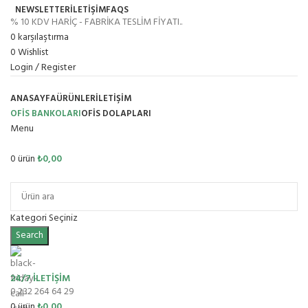
NEWSLETTER
İLETİŞİM
FAQS
% 10 KDV HARİÇ - FABRİKA TESLİM FİYATI..
0
karşılaştırma
0
Wishlist
Login / Register
ANASAYFA
ÜRÜNLER
İLETIŞIM
OFİS BANKOLARI
OFIS DOLAPLARI
Menu
0
ürün
₺
0,00
Ürün Grupları
Kategori Seçiniz
Search
24/7 İLETİŞİM
0 232 264 64 29
0
ürün
₺
0,00