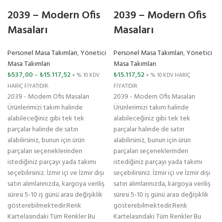
2039 – Modern Ofis
2039 – Modern Ofis
Masaları
Masaları
Personel Masa Takımları
,
Yönetici
Personel Masa Takımları
,
Yönetici
Masa Takımları
Masa Takımları
₺
537,00
–
₺
15.117,52
₺
15.117,52
+ % 10 KDV
+ % 10 KDV HARİÇ
HARİÇ FİYATIDIR.
FİYATIDIR.
2039 - Modern Ofis Masaları
2039 - Modern Ofis Masaları
Ürünlerimizi takım halinde
Ürünlerimizi takım halinde
alabileceğiniz gibi tek tek
alabileceğiniz gibi tek tek
parçalar halinde de satın
parçalar halinde de satın
alabilirsiniz, bunun için ürün
alabilirsiniz, bunun için ürün
parçaları seçeneklerinden
parçaları seçeneklerinden
istediğiniz parçayı yada takımı
istediğiniz parçayı yada takımı
seçebilirsiniz. İzmir içi ve İzmir dışı
seçebilirsiniz. İzmir içi ve İzmir dışı
satın alımlarınızda, kargoya veriliş
satın alımlarınızda, kargoya veriliş
süresi 5-10 iş günü arası değişiklik
süresi 5-10 iş günü arası değişiklik
gösterebilmektedir.Renk
gösterebilmektedir.Renk
Kartelasındaki Tüm Renkler Bu
Kartelasındaki Tüm Renkler Bu