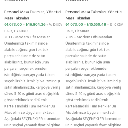
Personel Masa Takımları
,
Yönetici
Personel Masa Takımları
,
Yönetici
Masa Takımları
Masa Takımları
₺
1.073,00
–
₺
16.804,26
₺
1.073,00
–
₺
15.550,48
+ % 10 KDV
+ % 10 KDV
HARİÇ FİYATIDIR.
HARİÇ FİYATIDIR.
2013 - Modern Ofis Masaları
2019 - Modern Ofis Masaları
Ürünlerimizi takım halinde
Ürünlerimizi takım halinde
alabileceğiniz gibi tek tek
alabileceğiniz gibi tek tek
parçalar halinde de satın
parçalar halinde de satın
alabilirsiniz, bunun için ürün
alabilirsiniz, bunun için ürün
parçaları seçeneklerinden
parçaları seçeneklerinden
istediğiniz parçayı yada takımı
istediğiniz parçayı yada takımı
seçebilirsiniz. İzmir içi ve İzmir dışı
seçebilirsiniz. İzmir içi ve İzmir dışı
satın alımlarınızda, kargoya veriliş
satın alımlarınızda, kargoya veriliş
süresi 5-10 iş günü arası değişiklik
süresi 5-10 iş günü arası değişiklik
gösterebilmektedir.Renk
gösterebilmektedir.Renk
Kartelasındaki Tüm Renkler Bu
Kartelasındaki Tüm Renkler Bu
Modelimize Uygulanmaktadır.
Modelimize Uygulanmaktadır.
Aşağıdaki SEÇENEKLER kısmından
Aşağıdaki SEÇENEKLER kısmından
ürün seçimi yaparak fiyat bilgisine
ürün seçimi yaparak fiyat bilgisine