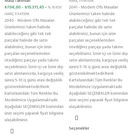
Masa Takımları
HARİÇ FİYATIDIR.
₺
704,00
–
₺
15.311,45
2041 - Modern Ofis Masaları
+ % 10 KDV
Ürünlerimizi takım halinde
HARİÇ FİYATIDIR.
2040 - Modern Ofis Masaları
alabileceğiniz gibi tek tek
Ürünlerimizi takım halinde
parçalar halinde de satın
alabileceğiniz gibi tek tek
alabilirsiniz, bunun için ürün
parçalar halinde de satın
parçaları seçeneklerinden
alabilirsiniz, bunun için ürün
istediğiniz parçayı yada takımı
parçaları seçeneklerinden
seçebilirsiniz. İzmir içi ve İzmir dışı
istediğiniz parçayı yada takımı
satın alımlarınızda, kargoya veriliş
seçebilirsiniz. İzmir içi ve İzmir dışı
süresi 5-10 iş günü arası değişiklik
satın alımlarınızda, kargoya veriliş
gösterebilmektedir.Renk
süresi 5-10 iş günü arası değişiklik
Kartelasındaki Tüm Renkler Bu
gösterebilmektedir.Renk
Modelimize Uygulanmaktadır.
Kartelasındaki Tüm Renkler Bu
Aşağıdaki SEÇENEKLER kısmından
Modelimize Uygulanmaktadır.
ürün seçimi yaparak fiyat bilgisine
Aşağıdaki SEÇENEKLER kısmından
ulaşabilirsiniz.
ürün seçimi yaparak fiyat bilgisine
ulaşabilirsiniz.
Seçenekler