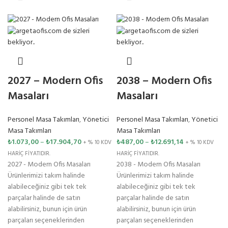
2027 – Modern Ofis
2038 – Modern Ofis
Masaları
Masaları
Personel Masa Takımları
,
Yönetici
Personel Masa Takımları
,
Yönetici
Masa Takımları
Masa Takımları
₺
1.073,00
–
₺
17.904,70
₺
487,00
–
₺
12.691,14
+ % 10 KDV
+ % 10 KDV
HARİÇ FİYATIDIR.
HARİÇ FİYATIDIR.
2027 - Modern Ofis Masaları
2038 - Modern Ofis Masaları
Ürünlerimizi takım halinde
Ürünlerimizi takım halinde
alabileceğiniz gibi tek tek
alabileceğiniz gibi tek tek
parçalar halinde de satın
parçalar halinde de satın
alabilirsiniz, bunun için ürün
alabilirsiniz, bunun için ürün
parçaları seçeneklerinden
parçaları seçeneklerinden