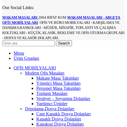
Our Social Links:
MAKAM MASALARI
2004 RİFAT KUM
MAKAM MASALARI - ARGETA
OFİS MOBİLYALARI
. OFİS VE BÜRO MOBİLYALARI - KARŞILAMA VE
DANIŞMA BANKOLARI - MÜDÜR, MİSAFİR, TOPLANTI VE ÇALIŞMA
KOLTUKLARI - KÜÇÜK, KLASİK, BEKLEME VE OFİS OTURMA GRUPLARI
- DOSYA VE KLASÖR DOLAPLARI .
Search
Menu
Ürün Grupları
OFİS MOBİLYALARI
Modern Ofis Masaları
Makam Masa Takımları
Yönetici Masa Takımları
Personel Masa Takımları
Toplantı Masaları
Vestiyer – Soyunma Dolapları
Yardımcı Ürünler
Depolama-Dosya Dolapları
Cam Kapaklı Dosya Dolapları
Kapaklı Dosya Dolapları
Kapaksız Dosya Dolapları