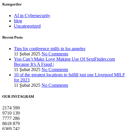
Kategoriler
AI in Cybersecurity
blog
Uncategorized
Recent Posts
Tips for conference milfs in los angeles
11 Şubat 2025
No Comments
You Can’t Make Love Making Use Of SextFinder.com
Because It’s A Fraud |
11 Şubat 2025
No Comments
10 of the greatest locations to fulfill just one Liverpool MILF
for 2023
11 Şubat 2025
No Comments
OUR INSTAGRAM
2174
599
9710
139
7777
286
8618
879
6369
742