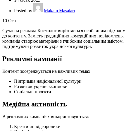
14 Ocak 2025
Posted by
Makam Masaları
10
Oca
Сучасна реклама Космолот вирізняється особливим підходом
до контенту. Замість традиційних комерційних повідомлень,
компанія створює матеріали з глибоким соціальним змістом,
підтримуючи розвиток української культури.
Рекламні кампанії
Контент зосереджується на важливих темах:
Підтримка національної культури
Розвиток української мови
Соціальні проекти
Медійна активність
В рекламних кампаніях використовуються:
Креативні відеоролики