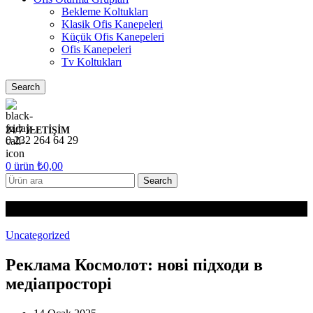
Bekleme Koltukları
Klasik Ofis Kanepeleri
Küçük Ofis Kanepeleri
Ofis Kanepeleri
Tv Koltukları
Search
24/7 İLETİŞİM
0 232 264 64 29
0
ürün
₺
0,00
Search
Blog
Uncategorized
Реклама Космолот: нові підходи в
медіапросторі