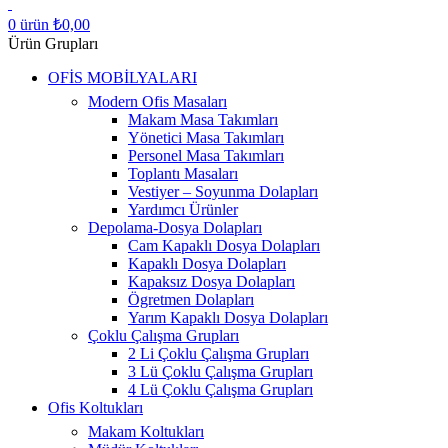
0
ürün
₺
0,00
Ürün Grupları
OFİS MOBİLYALARI
Modern Ofis Masaları
Makam Masa Takımları
Yönetici Masa Takımları
Personel Masa Takımları
Toplantı Masaları
Vestiyer – Soyunma Dolapları
Yardımcı Ürünler
Depolama-Dosya Dolapları
Cam Kapaklı Dosya Dolapları
Kapaklı Dosya Dolapları
Kapaksız Dosya Dolapları
Ögretmen Dolapları
Yarım Kapaklı Dosya Dolapları
Çoklu Çalışma Grupları
2 Li Çoklu Çalışma Grupları
3 Lü Çoklu Çalışma Grupları
4 Lü Çoklu Çalışma Grupları
Ofis Koltukları
Makam Koltukları