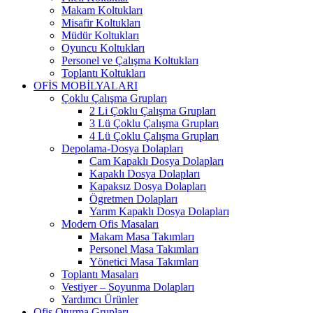
Makam Koltukları
Misafir Koltukları
Müdür Koltukları
Oyuncu Koltukları
Personel ve Çalışma Koltukları
Toplantı Koltukları
OFİS MOBİLYALARI
Çoklu Çalışma Grupları
2 Li Çoklu Çalışma Grupları
3 Lü Çoklu Çalışma Grupları
4 Lü Çoklu Çalışma Grupları
Depolama-Dosya Dolapları
Cam Kapaklı Dosya Dolapları
Kapaklı Dosya Dolapları
Kapaksız Dosya Dolapları
Ögretmen Dolapları
Yarım Kapaklı Dosya Dolapları
Modern Ofis Masaları
Makam Masa Takımları
Personel Masa Takımları
Yönetici Masa Takımları
Toplantı Masaları
Vestiyer – Soyunma Dolapları
Yardımcı Ürünler
Ofis Oturma Grupları