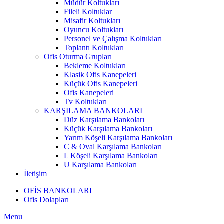
Müdür Koltukları
Fileli Koltuklar
Misafir Koltukları
Oyuncu Koltukları
Personel ve Çalışma Koltukları
Toplantı Koltukları
Ofis Oturma Grupları
Bekleme Koltukları
Klasik Ofis Kanepeleri
Küçük Ofis Kanepeleri
Ofis Kanepeleri
Tv Koltukları
KARŞILAMA BANKOLARI
Düz Karşılama Bankoları
Küçük Karşılama Bankoları
Yarım Köşeli Karşılama Bankoları
C & Oval Karşılama Bankoları
L Köşeli Karşılama Bankoları
U Karşılama Bankoları
İletişim
OFİS BANKOLARI
Ofis Dolapları
Menu