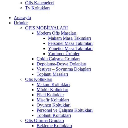
Ofis Kanepeleri
Tv Koltukları
Anasayfa
Ürünler
OFİS MOBİLYALARI
Modern Ofis Masaları
Makam Masa Takımları
Personel Masa Takımları
Yönetici Masa Takımları
Yardımcı Ürünler
Çoklu Çalışma Grupları
Depolama-Dosya Dolapları
Vestiyer – Soyunma Dolapları
Toplantı Masaları
Ofis Koltukları
Makam Koltukları
Müdür Koltukları
Fileli Koltuklar
Misafir Koltukları
Oyuncu Koltukları
Personel ve Çalışma Koltukları
Toplantı Koltukları
Ofis Oturma Grupları
Bekleme Koltukları