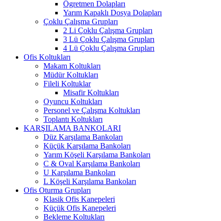
Ögretmen Dolapları
Yarım Kapaklı Dosya Dolapları
Çoklu Çalışma Grupları
2 Li Çoklu Çalışma Grupları
3 Lü Çoklu Çalışma Grupları
4 Lü Çoklu Çalışma Grupları
Ofis Koltukları
Makam Koltukları
Müdür Koltukları
Fileli Koltuklar
Misafir Koltukları
Oyuncu Koltukları
Personel ve Çalışma Koltukları
Toplantı Koltukları
KARŞILAMA BANKOLARI
Düz Karşılama Bankoları
Küçük Karşılama Bankoları
Yarım Köşeli Karşılama Bankoları
C & Oval Karşılama Bankoları
U Karşılama Bankoları
L Köşeli Karşılama Bankoları
Ofis Oturma Grupları
Klasik Ofis Kanepeleri
Küçük Ofis Kanepeleri
Bekleme Koltukları