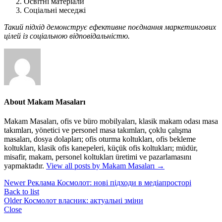
Освітні матеріали
Соціальні меседжі
Такий підхід демонструє ефективне поєднання маркетингових
цілей із соціальною відповідальністю.
About Makam Masaları
Makam Masaları, ofis ve büro mobilyaları, klasik makam odası masa
takımları, yönetici ve personel masa takımları, çoklu çalışma
masaları, dosya dolapları; ofis oturma koltukları, ofis bekleme
koltukları, klasik ofis kanepeleri, küçük ofis koltukları; müdür,
misafir, makam, personel koltukları üretimi ve pazarlamasını
yapmaktadır.
View all posts by Makam Masaları
→
Newer
Реклама Космолот: нові підходи в медіапросторі
Back to list
Older
Космолот власник: актуальні зміни
Close