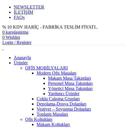
NEWSLETTER
İLETİŞİM
FAQs
% 10 KDV HARİÇ - FABRİKA TESLİM FİYATI..
0
karşılaştırma
0
Wishlist
Login / Register
Anasayfa
Ürünler
OFİS MOBİLYALARI
Modern Ofis Masaları
Makam Masa Takımları
Personel Masa Takımları
Yönetici Masa Takımları
Yardımcı Ürünler
Çoklu Çalışma Grupları
Depolama-Dosya Dolapları
Vestiyer – Soyunma Dolapları
Toplantı Masaları
Ofis Koltukları
Makam Koltukları