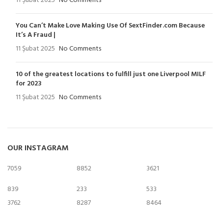
11 Şubat 2025
No Comments
You Can’t Make Love Making Use Of SextFinder.com Because
It’s A Fraud |
11 Şubat 2025
No Comments
10 of the greatest locations to fulfill just one Liverpool MILF
for 2023
11 Şubat 2025
No Comments
OUR INSTAGRAM
7059
8852
3621
839
233
533
3762
8287
8464