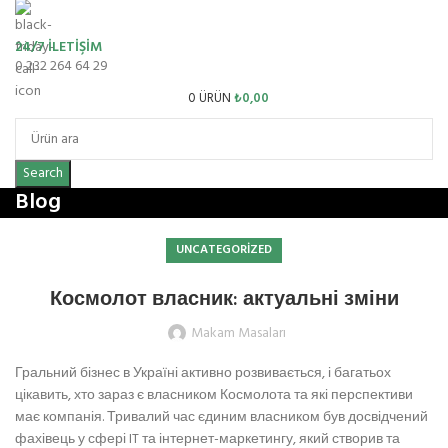
24/7 İLETİŞİM
0 232 264 64 29
0
ÜRÜN
₺
0,00
Search
Blog
UNCATEGORIZED
Космолот власник: актуальні зміни
Makam Masaları
Гральний бізнес в Україні активно розвивається, і багатьох
цікавить, хто зараз є власником Космолота та які перспективи
має компанія. Тривалий час єдиним власником був досвідчений
фахівець у сфері IT та інтернет-маркетингу, який створив та