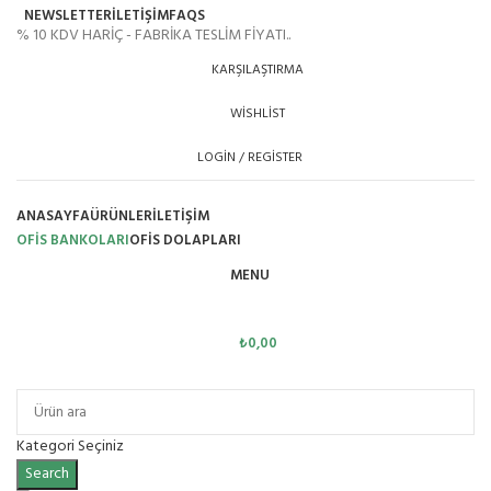
NEWSLETTER
İLETİŞİM
FAQS
% 10 KDV HARİÇ - FABRİKA TESLİM FİYATI..
KARŞILAŞTIRMA
WISHLIST
LOGIN / REGISTER
ANASAYFA
ÜRÜNLER
İLETIŞIM
OFİS BANKOLARI
OFIS DOLAPLARI
MENU
₺
0,00
Ürün Grupları
Kategori Seçiniz
Search