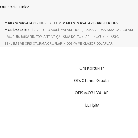
Our Social Links:
MAKAM MASALARI
2004 RİFAT KUM
MAKAM MASALARI - ARGETA OFİS
MOBİLYALARI
. OFİS VE BÜRO MOBİLYALARI - KARŞILAMA VE DANIŞMA BANKOLARI
- MÜDÜR, MİSAFİR, TOPLANTI VE ÇALIŞMA KOLTUKLARI - KÜÇÜK, KLASİK,
BEKLEME VE OFİS OTURMA GRUPLARI - DOSYA VE KLASÖR DOLAPLARI .
Ofis Koltukları
Ofis Oturma Grupları
OFİS MOBİLYALARI
İLETİŞİM