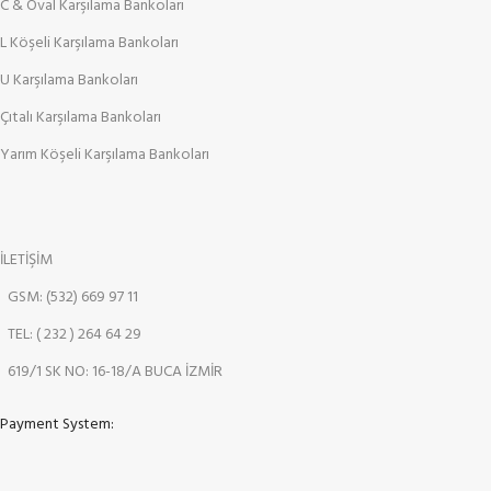
C & Oval Karşılama Bankoları
L Köşeli Karşılama Bankoları
U Karşılama Bankoları
Çıtalı Karşılama Bankoları
Yarım Köşeli Karşılama Bankoları
İLETİŞİM
GSM: (532) 669 97 11
TEL: ( 232 ) 264 64 29
619/1 SK NO: 16-18/A BUCA İZMİR
Payment System: