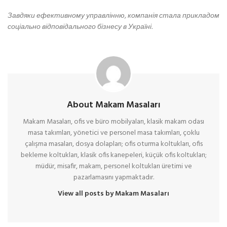
Завдяки ефективному управлінню, компанія стала прикладом
соціально відповідального бізнесу в Україні.
About Makam Masaları
Makam Masaları, ofis ve büro mobilyaları, klasik makam odası
masa takımları, yönetici ve personel masa takımları, çoklu
çalışma masaları, dosya dolapları; ofis oturma koltukları, ofis
bekleme koltukları, klasik ofis kanepeleri, küçük ofis koltukları;
müdür, misafir, makam, personel koltukları üretimi ve
pazarlamasını yapmaktadır.
View all posts by Makam Masaları