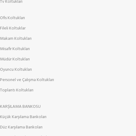
Tv Koltukları
Ofis Koltukları
Fileli Koltuklar
Makam Koltukları
Misafir Koltukları
Müdür Koltukları
Oyuncu Koltukları
Personel ve Çalışma Koltukları
Toplantı Koltukları
KARŞILAMA BANKOSU
Küçük Karşılama Bankoları
Düz Karşılama Bankoları