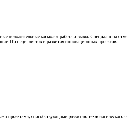
нные положительные космолот работа отзывы. Специалисты отме
ации IT-специалистов и развития инновационных проектов.
ыми проектами, способствующими развитию технологического се