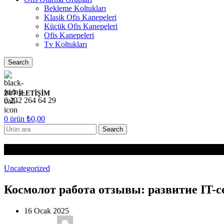
Bekleme Koltukları
Klasik Ofis Kanepeleri
Küçük Ofis Kanepeleri
Ofis Kanepeleri
Tv Koltukları
Search
24/7 İLETİŞİM
0 232 264 64 29
0
ürün
₺
0,00
Search
Blog
Uncategorized
Космолот работа отзывы: развитие IT-с
16 Ocak 2025