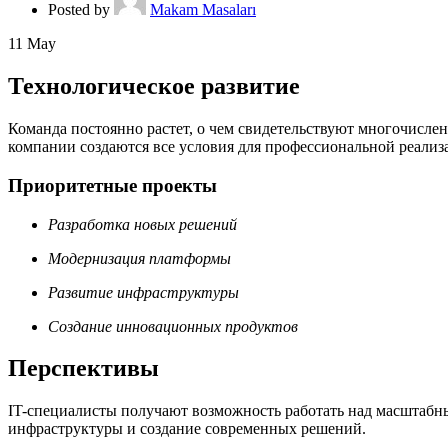
Posted by
Makam Masaları
11
May
Технологическое развитие
Команда постоянно растет, о чем свидетельствуют многочисле
компании создаются все условия для профессиональной реализ
Приоритетные проекты
Разработка новых решений
Модернизация платформы
Развитие инфраструктуры
Создание инновационных продуктов
Перспективы
IT-специалисты получают возможность работать над масштабн
инфраструктуры и создание современных решений.