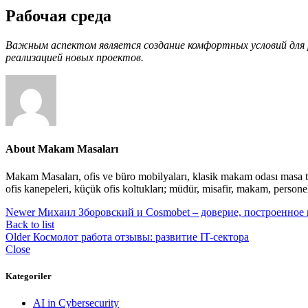
Рабочая среда
Важным аспектом является создание комфортных условий для
реализацией новых проектов.
About Makam Masaları
Makam Masaları, ofis ve büro mobilyaları, klasik makam odası masa takı
ofis kanepeleri, küçük ofis koltukları; müdür, misafir, makam, persone
Newer
Михаил Зборовский и Cosmobet – доверие, построенное 
Back to list
Older
Космолот работа отзывы: развитие IT-сектора
Close
Kategoriler
AI in Cybersecurity