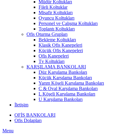
Müdür Koltukları
Fileli Koltuklar
Misafir Koltukları
Oyuncu Koltukları
Personel ve Çalışma Koltukları
Toplantı Koltukları
Ofis Oturma Grupları
Bekleme Koltukları
Klasik Ofis Kanepeleri
Küçük Ofis Kanepeleri
Ofis Kanepeleri
Tv Koltukları
KARŞILAMA BANKOLARI
Düz Karşılama Bankoları
Küçük Karşılama Bankoları
Yarım Köşeli Karşılama Bankoları
C & Oval Karşılama Bankoları
L Köşeli Karşılama Bankoları
U Karşılama Bankoları
İletişim
OFİS BANKOLARI
Ofis Dolapları
Menu