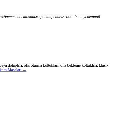
ерждается постоянным расширением команды и успешной
ya dolapları; ofis oturma koltukları, ofis bekleme koltukları, klasik
akam Masaları
→