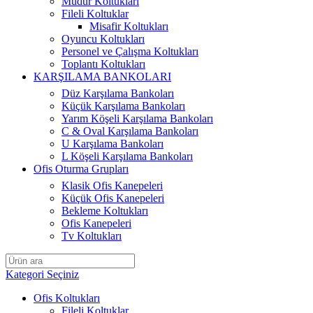
Müdür Koltukları
Fileli Koltuklar
Misafir Koltukları
Oyuncu Koltukları
Personel ve Çalışma Koltukları
Toplantı Koltukları
KARŞILAMA BANKOLARI
Düz Karşılama Bankoları
Küçük Karşılama Bankoları
Yarım Köşeli Karşılama Bankoları
C & Oval Karşılama Bankoları
U Karşılama Bankoları
L Köşeli Karşılama Bankoları
Ofis Oturma Grupları
Klasik Ofis Kanepeleri
Küçük Ofis Kanepeleri
Bekleme Koltukları
Ofis Kanepeleri
Tv Koltukları
Kategori Seçiniz
Ofis Koltukları
Fileli Koltuklar