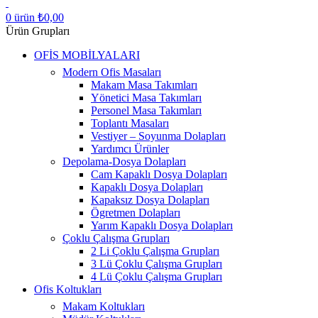
0
ürün
₺
0,00
Ürün Grupları
OFİS MOBİLYALARI
Modern Ofis Masaları
Makam Masa Takımları
Yönetici Masa Takımları
Personel Masa Takımları
Toplantı Masaları
Vestiyer – Soyunma Dolapları
Yardımcı Ürünler
Depolama-Dosya Dolapları
Cam Kapaklı Dosya Dolapları
Kapaklı Dosya Dolapları
Kapaksız Dosya Dolapları
Ögretmen Dolapları
Yarım Kapaklı Dosya Dolapları
Çoklu Çalışma Grupları
2 Li Çoklu Çalışma Grupları
3 Lü Çoklu Çalışma Grupları
4 Lü Çoklu Çalışma Grupları
Ofis Koltukları
Makam Koltukları