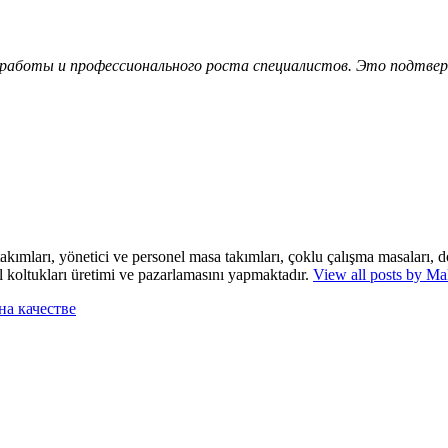
 работы и профессионального роста специалистов. Это подтв
mları, yönetici ve personel masa takımları, çoklu çalışma masaları, dos
l koltukları üretimi ve pazarlamasını yapmaktadır.
View all posts by M
на качестве