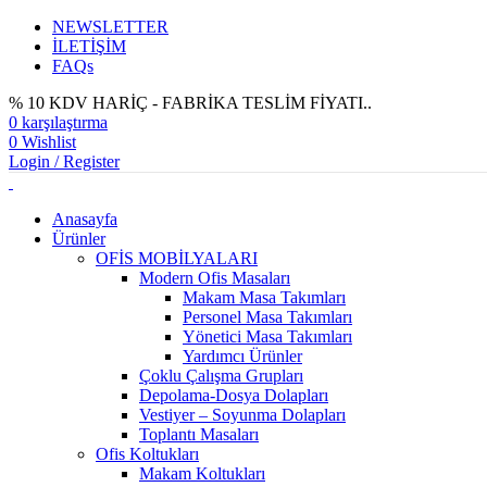
NEWSLETTER
İLETİŞİM
FAQs
% 10 KDV HARİÇ - FABRİKA TESLİM FİYATI..
0
karşılaştırma
0
Wishlist
Login / Register
Anasayfa
Ürünler
OFİS MOBİLYALARI
Modern Ofis Masaları
Makam Masa Takımları
Personel Masa Takımları
Yönetici Masa Takımları
Yardımcı Ürünler
Çoklu Çalışma Grupları
Depolama-Dosya Dolapları
Vestiyer – Soyunma Dolapları
Toplantı Masaları
Ofis Koltukları
Makam Koltukları