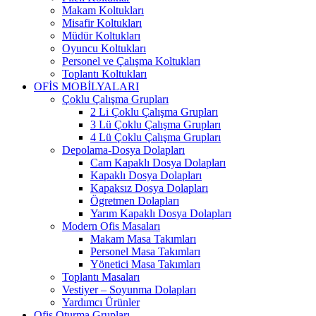
Makam Koltukları
Misafir Koltukları
Müdür Koltukları
Oyuncu Koltukları
Personel ve Çalışma Koltukları
Toplantı Koltukları
OFİS MOBİLYALARI
Çoklu Çalışma Grupları
2 Li Çoklu Çalışma Grupları
3 Lü Çoklu Çalışma Grupları
4 Lü Çoklu Çalışma Grupları
Depolama-Dosya Dolapları
Cam Kapaklı Dosya Dolapları
Kapaklı Dosya Dolapları
Kapaksız Dosya Dolapları
Ögretmen Dolapları
Yarım Kapaklı Dosya Dolapları
Modern Ofis Masaları
Makam Masa Takımları
Personel Masa Takımları
Yönetici Masa Takımları
Toplantı Masaları
Vestiyer – Soyunma Dolapları
Yardımcı Ürünler
Ofis Oturma Grupları