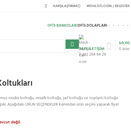
KARŞILAŞTIRMA
WISHLIST
LOGIN / REGISTER
OFİS BANKOLARI
OFIS DOLAPLARI
₺
0,00
24/7 İLETİŞİM
0
ürün
0 232 264 64 29
oltukları
uz müdür koltuğu, misafir koltuğu, şef koltuğu ve toplantı koltuğu
pılır. Aşağıdaki ÜRÜN SEÇENEKLER kısmından ürün seçimi yaparak fiyat
vcut değil.