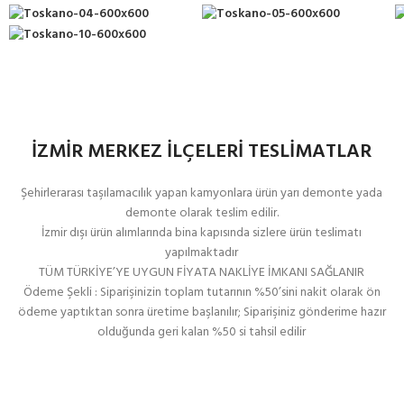
İZMİR MERKEZ İLÇELERİ TESLİMATLAR
Şehirlerarası taşılamacılık yapan kamyonlara ürün yarı demonte yada
demonte olarak teslim edilir.
İzmir dışı ürün alımlarında bina kapısında sizlere ürün teslimatı
yapılmaktadır
TÜM TÜRKİYE’YE UYGUN FİYATA NAKLİYE İMKANI SAĞLANIR
Ödeme Şekli : Siparişinizin toplam tutarının %50’sini nakit olarak ön
ödeme yaptıktan sonra üretime başlanılır; Siparişiniz gönderime hazır
olduğunda geri kalan %50 si tahsil edilir