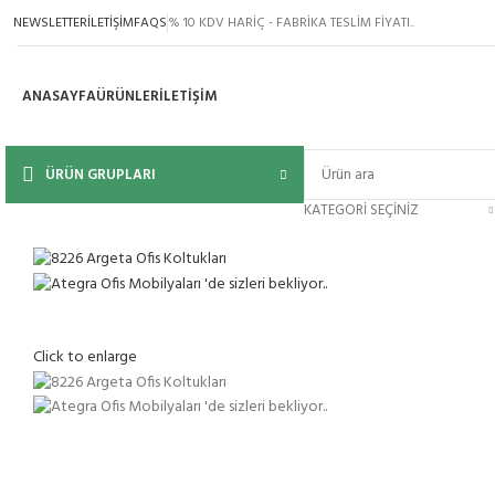
NEWSLETTER
İLETİŞİM
FAQS
% 10 KDV HARİÇ - FABRİKA TESLİM FİYATI..
ANASAYFA
ÜRÜNLER
İLETIŞIM
ÜRÜN GRUPLARI
KATEGORI SEÇINIZ
Click to enlarge