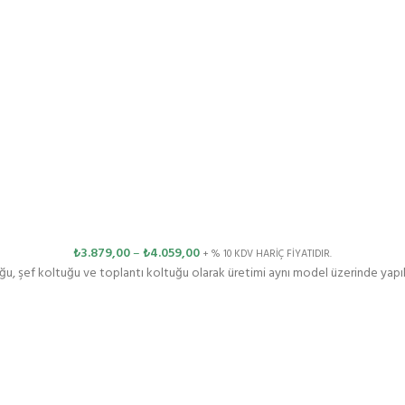
₺
3.879,00
–
₺
4.059,00
+ % 10 KDV HARİÇ FİYATIDIR.
u, şef koltuğu ve toplantı koltuğu olarak üretimi aynı model üzerinde yapı