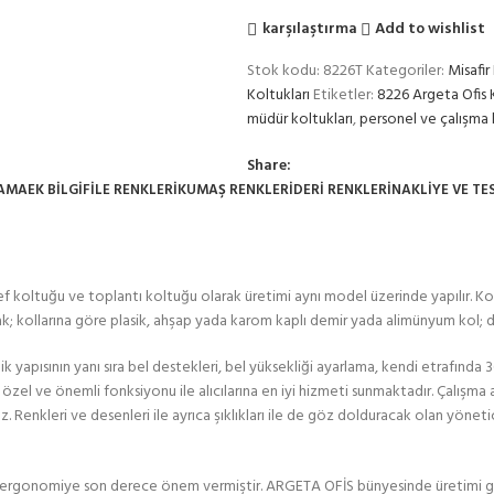
karşılaştırma
Add to wishlist
Stok kodu:
8226T
Kategoriler:
Misafir
Koltukları
Etiketler:
8226 Argeta Ofis K
müdür koltukları
,
personel ve çalışma 
Share:
LAMA
EK BILGI
FİLE RENKLERİ
KUMAŞ RENKLERİ
DERI RENKLERI
NAKLIYE VE TE
 koltuğu ve toplantı koltuğu olarak üretimi aynı model üzerinde yapılır. Koltu
rak; kollarına göre plasik, ahşap yada karom kaplı demir yada alimünyum kol; 
k yapısının yanı sıra bel destekleri, bel yüksekliği ayarlama, kendi etrafında
özel ve önemli fonksiyonu ile alıcılarına en iyi hizmeti sunmaktadır. Çalışma a
z. Renkleri ve desenleri ile ayrıca şıklıkları ile de göz dolduracak olan yönetic
ı ergonomiye son derece önem vermiştir. ARGETA OFİS bünyesinde üretimi g