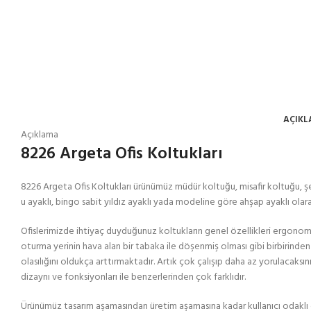
AÇIK
Açıklama
8226 Argeta Ofis Koltukları
8226 Argeta Ofis Koltukları ürünümüz müdür koltuğu, misafir koltuğu, şef
u ayaklı, bingo sabit yıldız ayaklı yada modeline göre ahşap ayaklı ola
Ofislerimizde ihtiyaç duyduğunuz koltukların genel özellikleri ergonomi
oturma yerinin hava alan bir tabaka ile döşenmiş olması gibi birbirinden 
olasılığını oldukça arttırmaktadır. Artık çok çalışıp daha az yorulacaksını
dizaynı ve fonksiyonları ile benzerlerinden çok farklıdır.
Ürünümüz tasarım aşamasından üretim aşamasına kadar kullanıcı odakl