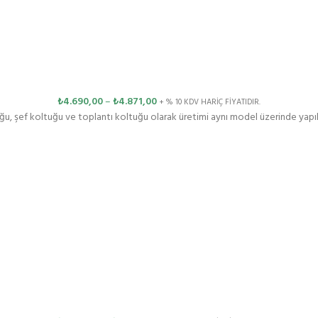
₺
4.690,00
–
₺
4.871,00
+ % 10 KDV HARİÇ FİYATIDIR.
u, şef koltuğu ve toplantı koltuğu olarak üretimi aynı model üzerinde yapı