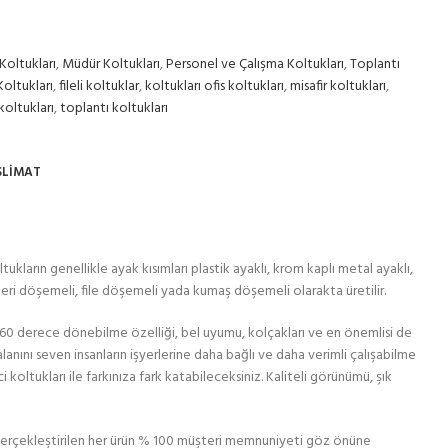
 Koltukları
,
Müdür Koltukları
,
Personel ve Çalışma Koltukları
,
Toplantı
oltukları
,
fileli koltuklar
,
koltukları ofis koltukları
,
misafir koltukları
,
koltukları
,
toplantı koltukları
SLIMAT
kların genellikle ayak kısımları plastik ayaklı, krom kaplı metal ayaklı,
deri döşemeli, file döşemeli yada kumaş döşemeli olarakta üretilir.
 360 derece dönebilme özelliği, bel uyumu, kolçakları ve en önemlisi de
lanını seven insanların işyerlerine daha bağlı ve daha verimli çalışabilme
i koltukları ile farkınıza fark katabileceksiniz. Kaliteli görünümü, şık
erçekleştirilen her ürün % 100 müşteri memnuniyeti göz önüne