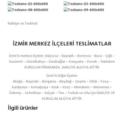
Nakliye ve Teslimat
İZMİR MERKEZ İLÇELERİ TESLİMATLAR
İzmir’in merkez ilçeleri ; Balçova – Bayraklı – Bornova – Buca – Çiğli –
Gaziemir – Güzelbahçe – Karabağlar – Karşıyaka – Konak – Narlıdere
KURULUM FİRMAMIZA , NAKLİYE ALICIYA AİTTİR.
İzmir’in Diğer ilçeleri
Aliağa – Bayındır – Bergama – Beydağ – Çeşme – Dikili – Foça –
Karaburun – Kemalpaşa – Kınık – Kiraz – Menderes – Menemen –
Ödemiş – Seferihisar – Selçuk – Tire – Torbalı ve Urla için NAKLİYE VE
KURULUM ALICIYA AİTTİR.
İlgili ürünler