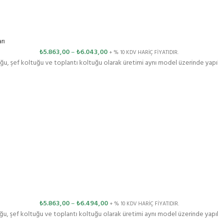
rı
₺
5.863,00
–
₺
6.043,00
+ % 10 KDV HARİÇ FİYATIDIR.
u, şef koltuğu ve toplantı koltuğu olarak üretimi aynı model üzerinde yapı
₺
5.863,00
–
₺
6.494,00
+ % 10 KDV HARİÇ FİYATIDIR.
u, şef koltuğu ve toplantı koltuğu olarak üretimi aynı model üzerinde yapı