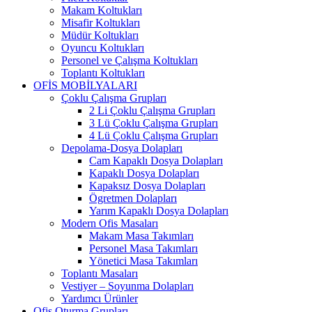
Makam Koltukları
Misafir Koltukları
Müdür Koltukları
Oyuncu Koltukları
Personel ve Çalışma Koltukları
Toplantı Koltukları
OFİS MOBİLYALARI
Çoklu Çalışma Grupları
2 Li Çoklu Çalışma Grupları
3 Lü Çoklu Çalışma Grupları
4 Lü Çoklu Çalışma Grupları
Depolama-Dosya Dolapları
Cam Kapaklı Dosya Dolapları
Kapaklı Dosya Dolapları
Kapaksız Dosya Dolapları
Ögretmen Dolapları
Yarım Kapaklı Dosya Dolapları
Modern Ofis Masaları
Makam Masa Takımları
Personel Masa Takımları
Yönetici Masa Takımları
Toplantı Masaları
Vestiyer – Soyunma Dolapları
Yardımcı Ürünler
Ofis Oturma Grupları