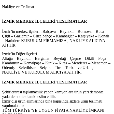
Nakliye ve Teslimat
İZMİR MERKEZ İLÇELERİ TESLİMATLAR
İzmir’in merkez ilçeleri ; Balçova – Bayraklı – Bornova – Buca –
Çiğli – Gaziemir – Güzelbahçe – Karabağlar – Karşıyaka – Konak
– Narlıdere KURULUM FİRMAMIZA , NAKLİYE ALICIYA
AİTTİR.
İzmir’in Diğer ilçeleri
Aliağa – Bayındır – Bergama – Beydağ – Çeşme – Dikili – Foça –
Karaburun – Kemalpaşa – Kınık – Kiraz – Menderes – Menemen –
Ödemiş – Seferihisar – Selçuk – Tire – Torbalı ve Urla için
NAKLİYE VE KURULUM ALICIYA AİTTİR.
İZMİR MERKEZ İLÇELERİ TESLİMATLAR
Şehirlerarası taşılamacılık yapan kamyonlara ürün yarı demonte
yada demonte olarak teslim edilir.
İzmir dışı ürün alımlarında bina kapısında sizlere ürün teslimatı
yapılmaktadır
TÜM TÜRKİYE’YE UYGUN FİYATA NAKLİYE İMKANI