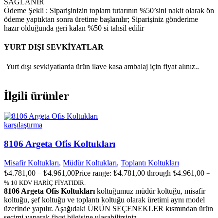
SAĞLANIR
Ödeme Şekli : Siparişinizin toplam tutarının %50’sini nakit olarak ön
ödeme yaptıktan sonra üretime başlanılır; Siparişiniz gönderime
hazır olduğunda geri kalan %50 si tahsil edilir
YURT DIŞI SEVKİYATLAR
Yurt dışı sevkiyatlarda ürün ilave kasa ambalaj için fiyat alınız..
İlgili ürünler
karşılaştırma
8106 Argeta Ofis Koltukları
Misafir Koltukları
,
Müdür Koltukları
,
Toplantı Koltukları
₺
4.781,00
–
₺
4.961,00
Price range: ₺4.781,00 through ₺4.961,00
+
% 10 KDV HARİÇ FİYATIDIR.
8106 Argeta Ofis Koltukları
koltuğumuz müdür koltuğu, misafir
koltuğu, şef koltuğu ve toplantı koltuğu olarak üretimi aynı model
üzerinde yapılır. Aşağıdaki ÜRÜN SEÇENEKLER kısmından ürün
seçimi yaparak fiyat bilgisine ulaşabilirsiniz.