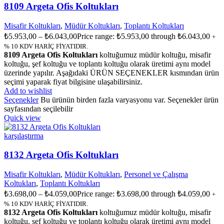
8109 Argeta Ofis Koltukları
Misafir Koltukları
,
Müdür Koltukları
,
Toplantı Koltukları
₺
5.953,00
–
₺
6.043,00
Price range: ₺5.953,00 through ₺6.043,00
+
% 10 KDV HARİÇ FİYATIDIR.
8109 Argeta Ofis Koltukları
koltuğumuz müdür koltuğu, misafir
koltuğu, şef koltuğu ve toplantı koltuğu olarak üretimi aynı model
üzerinde yapılır. Aşağıdaki ÜRÜN SEÇENEKLER kısmından ürün
seçimi yaparak fiyat bilgisine ulaşabilirsiniz.
Add to wishlist
Seçenekler
Bu ürünün birden fazla varyasyonu var. Seçenekler ürün
sayfasından seçilebilir
Quick view
karşılaştırma
8132 Argeta Ofis Koltukları
Misafir Koltukları
,
Müdür Koltukları
,
Personel ve Çalışma
Koltukları
,
Toplantı Koltukları
₺
3.698,00
–
₺
4.059,00
Price range: ₺3.698,00 through ₺4.059,00
+
% 10 KDV HARİÇ FİYATIDIR.
8132 Argeta Ofis Koltukları
koltuğumuz müdür koltuğu, misafir
koltuğu, şef koltuğu ve toplantı koltuğu olarak üretimi aynı model