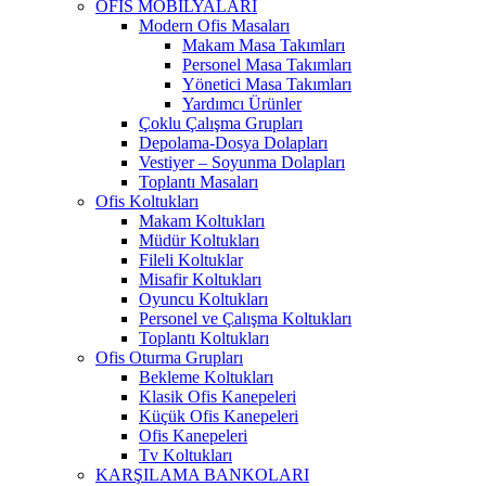
OFİS MOBİLYALARI
Modern Ofis Masaları
Makam Masa Takımları
Personel Masa Takımları
Yönetici Masa Takımları
Yardımcı Ürünler
Çoklu Çalışma Grupları
Depolama-Dosya Dolapları
Vestiyer – Soyunma Dolapları
Toplantı Masaları
Ofis Koltukları
Makam Koltukları
Müdür Koltukları
Fileli Koltuklar
Misafir Koltukları
Oyuncu Koltukları
Personel ve Çalışma Koltukları
Toplantı Koltukları
Ofis Oturma Grupları
Bekleme Koltukları
Klasik Ofis Kanepeleri
Küçük Ofis Kanepeleri
Ofis Kanepeleri
Tv Koltukları
KARŞILAMA BANKOLARI