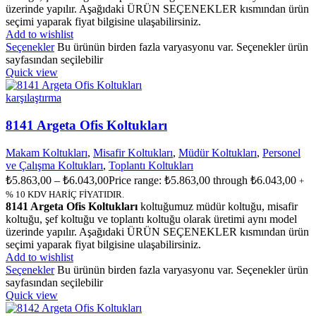
üzerinde yapılır. Aşağıdaki ÜRÜN SEÇENEKLER kısmından ürün
seçimi yaparak fiyat bilgisine ulaşabilirsiniz.
Add to wishlist
Seçenekler
Bu ürünün birden fazla varyasyonu var. Seçenekler ürün
sayfasından seçilebilir
Quick view
karşılaştırma
8141 Argeta Ofis Koltukları
Makam Koltukları
,
Misafir Koltukları
,
Müdür Koltukları
,
Personel
ve Çalışma Koltukları
,
Toplantı Koltukları
₺
5.863,00
–
₺
6.043,00
Price range: ₺5.863,00 through ₺6.043,00
+
% 10 KDV HARİÇ FİYATIDIR.
8141 Argeta Ofis Koltukları
koltuğumuz müdür koltuğu, misafir
koltuğu, şef koltuğu ve toplantı koltuğu olarak üretimi aynı model
üzerinde yapılır. Aşağıdaki ÜRÜN SEÇENEKLER kısmından ürün
seçimi yaparak fiyat bilgisine ulaşabilirsiniz.
Add to wishlist
Seçenekler
Bu ürünün birden fazla varyasyonu var. Seçenekler ürün
sayfasından seçilebilir
Quick view