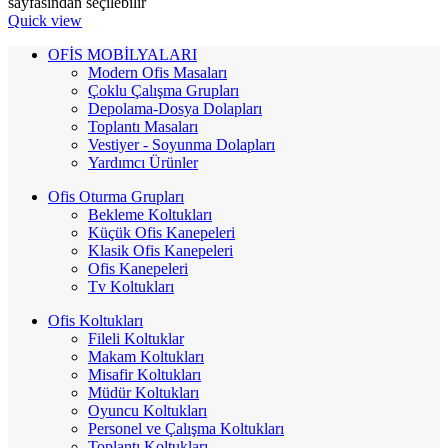
sayfasından seçilebilir
Quick view
OFİS MOBİLYALARI
Modern Ofis Masaları
Çoklu Çalışma Grupları
Depolama-Dosya Dolapları
Toplantı Masaları
Vestiyer - Soyunma Dolapları
Yardımcı Ürünler
Ofis Oturma Grupları
Bekleme Koltukları
Küçük Ofis Kanepeleri
Klasik Ofis Kanepeleri
Ofis Kanepeleri
Tv Koltukları
Ofis Koltukları
Fileli Koltuklar
Makam Koltukları
Misafir Koltukları
Müdür Koltukları
Oyuncu Koltukları
Personel ve Çalışma Koltukları
Toplantı Koltukları