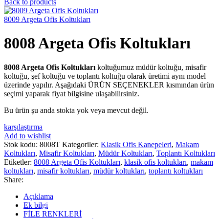
Back to products
8009 Argeta Ofis Koltukları
8008 Argeta Ofis Koltukları
8008 Argeta Ofis Koltukları
koltuğumuz müdür koltuğu, misafir
koltuğu, şef koltuğu ve toplantı koltuğu olarak üretimi aynı model
üzerinde yapılır. Aşağıdaki ÜRÜN SEÇENEKLER kısmından ürün
seçimi yaparak fiyat bilgisine ulaşabilirsiniz.
Bu ürün şu anda stokta yok veya mevcut değil.
karşılaştırma
Add to wishlist
Stok kodu:
8008T
Kategoriler:
Klasik Ofis Kanepeleri
,
Makam
Koltukları
,
Misafir Koltukları
,
Müdür Koltukları
,
Toplantı Koltukları
Etiketler:
8008 Argeta Ofis Koltukları
,
klasik ofis koltukları
,
makam
koltukları
,
misafir koltukları
,
müdür koltukları
,
toplantı koltukları
Share:
Açıklama
Ek bilgi
FİLE RENKLERİ