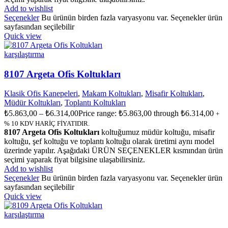
Add to wishlist
Seçenekler
Bu ürünün birden fazla varyasyonu var. Seçenekler ürün
sayfasından seçilebilir
Quick view
karşılaştırma
8107 Argeta Ofis Koltukları
Klasik Ofis Kanepeleri
,
Makam Koltukları
,
Misafir Koltukları
,
Müdür Koltukları
,
Toplantı Koltukları
₺
5.863,00
–
₺
6.314,00
Price range: ₺5.863,00 through ₺6.314,00
+
% 10 KDV HARİÇ FİYATIDIR.
8107 Argeta Ofis Koltukları
koltuğumuz müdür koltuğu, misafir
koltuğu, şef koltuğu ve toplantı koltuğu olarak üretimi aynı model
üzerinde yapılır. Aşağıdaki ÜRÜN SEÇENEKLER kısmından ürün
seçimi yaparak fiyat bilgisine ulaşabilirsiniz.
Add to wishlist
Seçenekler
Bu ürünün birden fazla varyasyonu var. Seçenekler ürün
sayfasından seçilebilir
Quick view
karşılaştırma