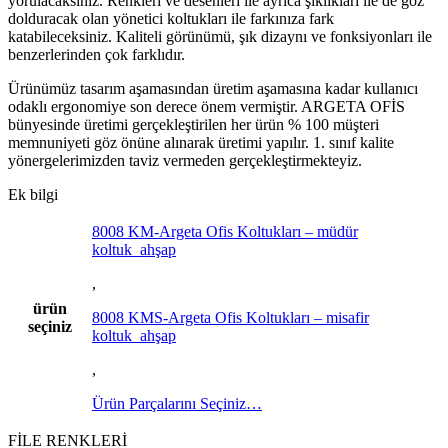
yorulacaksınız. Renkleri ve desenleri ile ayrıca şıklıkları ile de göz
dolduracak olan yönetici koltukları ile farkınıza fark
katabileceksiniz. Kaliteli görünümü, şık dizaynı ve fonksiyonları ile
benzerlerinden çok farklıdır.
Ürünümüz tasarım aşamasından üretim aşamasına kadar kullanıcı
odaklı ergonomiye son derece önem vermiştir. ARGETA OFİS
bünyesinde üretimi gerçekleştirilen her ürün % 100 müşteri
memnuniyeti göz önüne alınarak üretimi yapılır. 1. sınıf kalite
yönergelerimizden taviz vermeden gerçekleştirmekteyiz.
Ek bilgi
8008 KM-Argeta Ofis Koltukları – müdür
koltuk_ahşap
,
ürün
8008 KMS-Argeta Ofis Koltukları – misafir
seçiniz
koltuk_ahşap
,
Ürün Parçalarını Seçiniz…
FİLE RENKLERİ