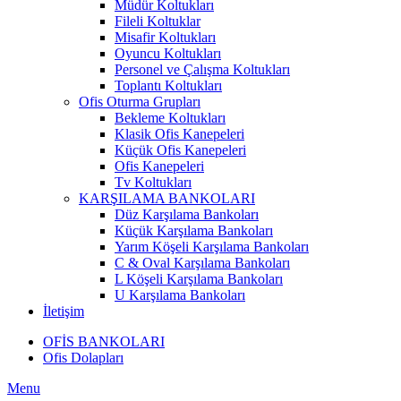
Müdür Koltukları
Fileli Koltuklar
Misafir Koltukları
Oyuncu Koltukları
Personel ve Çalışma Koltukları
Toplantı Koltukları
Ofis Oturma Grupları
Bekleme Koltukları
Klasik Ofis Kanepeleri
Küçük Ofis Kanepeleri
Ofis Kanepeleri
Tv Koltukları
KARŞILAMA BANKOLARI
Düz Karşılama Bankoları
Küçük Karşılama Bankoları
Yarım Köşeli Karşılama Bankoları
C & Oval Karşılama Bankoları
L Köşeli Karşılama Bankoları
U Karşılama Bankoları
İletişim
OFİS BANKOLARI
Ofis Dolapları
Menu