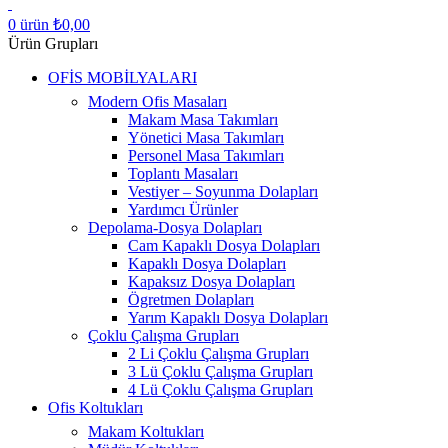
0
ürün
₺
0,00
Ürün Grupları
OFİS MOBİLYALARI
Modern Ofis Masaları
Makam Masa Takımları
Yönetici Masa Takımları
Personel Masa Takımları
Toplantı Masaları
Vestiyer – Soyunma Dolapları
Yardımcı Ürünler
Depolama-Dosya Dolapları
Cam Kapaklı Dosya Dolapları
Kapaklı Dosya Dolapları
Kapaksız Dosya Dolapları
Ögretmen Dolapları
Yarım Kapaklı Dosya Dolapları
Çoklu Çalışma Grupları
2 Li Çoklu Çalışma Grupları
3 Lü Çoklu Çalışma Grupları
4 Lü Çoklu Çalışma Grupları
Ofis Koltukları
Makam Koltukları