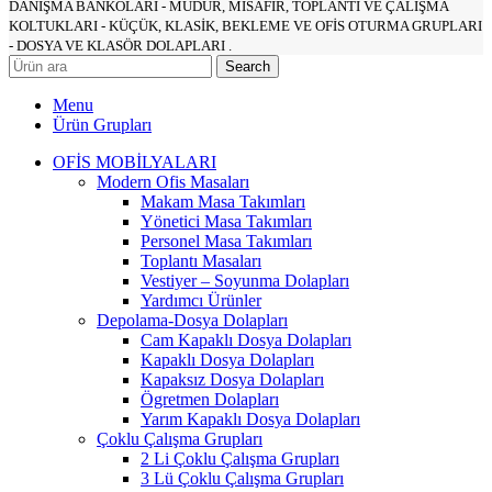
DANIŞMA BANKOLARI - MÜDÜR, MİSAFİR, TOPLANTI VE ÇALIŞMA
KOLTUKLARI - KÜÇÜK, KLASİK, BEKLEME VE OFİS OTURMA GRUPLARI
- DOSYA VE KLASÖR DOLAPLARI .
Search
Menu
Ürün Grupları
OFİS MOBİLYALARI
Modern Ofis Masaları
Makam Masa Takımları
Yönetici Masa Takımları
Personel Masa Takımları
Toplantı Masaları
Vestiyer – Soyunma Dolapları
Yardımcı Ürünler
Depolama-Dosya Dolapları
Cam Kapaklı Dosya Dolapları
Kapaklı Dosya Dolapları
Kapaksız Dosya Dolapları
Ögretmen Dolapları
Yarım Kapaklı Dosya Dolapları
Çoklu Çalışma Grupları
2 Li Çoklu Çalışma Grupları
3 Lü Çoklu Çalışma Grupları