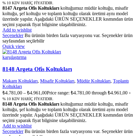
% 10 KDV HARİÇ FİYATIDIR.
8147 Argeta Ofis Koltukları
koltuğumuz müdür koltuğu, misafir
koltuğu, şef koltuğu ve toplantı koltuğu olarak üretimi aynı model
üzerinde yapılır. Aşağıdaki ÜRÜN SEÇENEKLER kısmından ürün
seçimi yaparak fiyat bilgisine ulaşabilirsiniz.
Add to wishlist
Seçenekler
Bu ürünün birden fazla varyasyonu var. Seçenekler ürün
sayfasından seçilebilir
Quick view
karşılaştırma
8148 Argeta Ofis Koltukları
Makam Koltukları
,
Misafir Koltukları
,
Müdür Koltukları
,
Toplantı
Koltukları
₺
4.781,00
–
₺
4.961,00
Price range: ₺4.781,00 through ₺4.961,00
+
% 10 KDV HARİÇ FİYATIDIR.
8148 Argeta Ofis Koltukları
koltuğumuz müdür koltuğu, misafir
koltuğu, şef koltuğu ve toplantı koltuğu olarak üretimi aynı model
üzerinde yapılır. Aşağıdaki ÜRÜN SEÇENEKLER kısmından ürün
seçimi yaparak fiyat bilgisine ulaşabilirsiniz.
Add to wishlist
Seçenekler
Bu ürünün birden fazla varyasyonu var. Seçenekler ürün