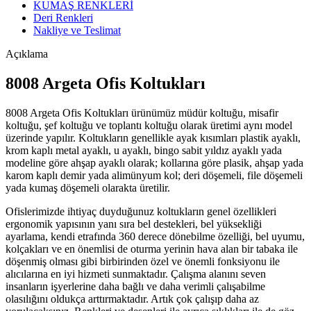
KUMAŞ RENKLERİ
Deri Renkleri
Nakliye ve Teslimat
Açıklama
8008 Argeta Ofis Koltukları
8008 Argeta Ofis Koltukları ürünümüz müdür koltuğu, misafir
koltuğu, şef koltuğu ve toplantı koltuğu olarak üretimi aynı model
üzerinde yapılır. Koltukların genellikle ayak kısımları plastik ayaklı,
krom kaplı metal ayaklı, u ayaklı, bingo sabit yıldız ayaklı yada
modeline göre ahşap ayaklı olarak; kollarına göre plasik, ahşap yada
karom kaplı demir yada alimünyum kol; deri döşemeli, file döşemeli
yada kumaş döşemeli olarakta üretilir.
Ofislerimizde ihtiyaç duyduğunuz koltukların genel özellikleri
ergonomik yapısının yanı sıra bel destekleri, bel yüksekliği
ayarlama, kendi etrafında 360 derece dönebilme özelliği, bel uyumu,
kolçakları ve en önemlisi de oturma yerinin hava alan bir tabaka ile
döşenmiş olması gibi birbirinden özel ve önemli fonksiyonu ile
alıcılarına en iyi hizmeti sunmaktadır. Çalışma alanını seven
insanların işyerlerine daha bağlı ve daha verimli çalışabilme
olasılığını oldukça arttırmaktadır. Artık çok çalışıp daha az