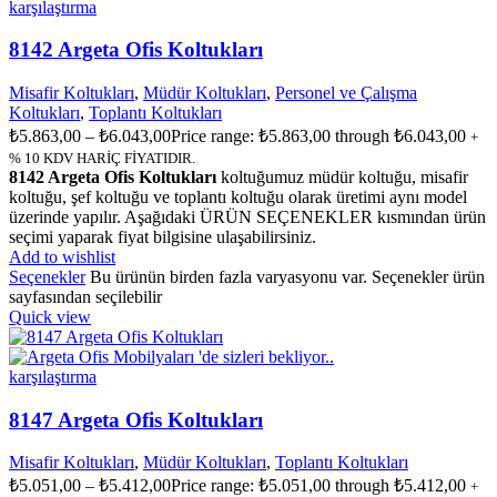
karşılaştırma
8142 Argeta Ofis Koltukları
Misafir Koltukları
,
Müdür Koltukları
,
Personel ve Çalışma
Koltukları
,
Toplantı Koltukları
₺
5.863,00
–
₺
6.043,00
Price range: ₺5.863,00 through ₺6.043,00
+
% 10 KDV HARİÇ FİYATIDIR.
8142 Argeta Ofis Koltukları
koltuğumuz müdür koltuğu, misafir
koltuğu, şef koltuğu ve toplantı koltuğu olarak üretimi aynı model
üzerinde yapılır. Aşağıdaki ÜRÜN SEÇENEKLER kısmından ürün
seçimi yaparak fiyat bilgisine ulaşabilirsiniz.
Add to wishlist
Seçenekler
Bu ürünün birden fazla varyasyonu var. Seçenekler ürün
sayfasından seçilebilir
Quick view
karşılaştırma
8147 Argeta Ofis Koltukları
Misafir Koltukları
,
Müdür Koltukları
,
Toplantı Koltukları
₺
5.051,00
–
₺
5.412,00
Price range: ₺5.051,00 through ₺5.412,00
+