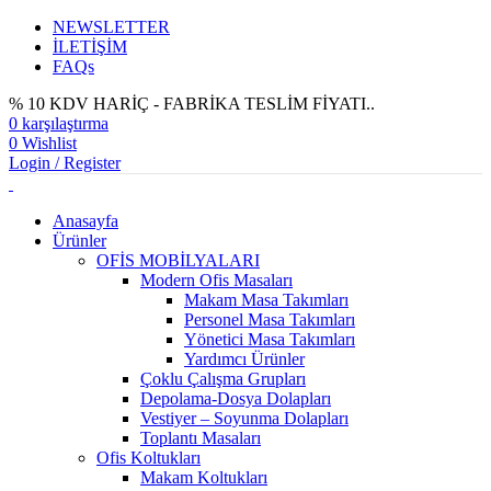
NEWSLETTER
İLETİŞİM
FAQs
% 10 KDV HARİÇ - FABRİKA TESLİM FİYATI..
0
karşılaştırma
0
Wishlist
Login / Register
Anasayfa
Ürünler
OFİS MOBİLYALARI
Modern Ofis Masaları
Makam Masa Takımları
Personel Masa Takımları
Yönetici Masa Takımları
Yardımcı Ürünler
Çoklu Çalışma Grupları
Depolama-Dosya Dolapları
Vestiyer – Soyunma Dolapları
Toplantı Masaları
Ofis Koltukları
Makam Koltukları