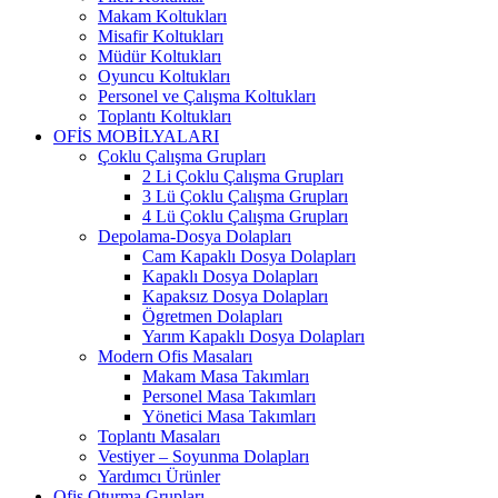
Makam Koltukları
Misafir Koltukları
Müdür Koltukları
Oyuncu Koltukları
Personel ve Çalışma Koltukları
Toplantı Koltukları
OFİS MOBİLYALARI
Çoklu Çalışma Grupları
2 Li Çoklu Çalışma Grupları
3 Lü Çoklu Çalışma Grupları
4 Lü Çoklu Çalışma Grupları
Depolama-Dosya Dolapları
Cam Kapaklı Dosya Dolapları
Kapaklı Dosya Dolapları
Kapaksız Dosya Dolapları
Ögretmen Dolapları
Yarım Kapaklı Dosya Dolapları
Modern Ofis Masaları
Makam Masa Takımları
Personel Masa Takımları
Yönetici Masa Takımları
Toplantı Masaları
Vestiyer – Soyunma Dolapları
Yardımcı Ürünler
Ofis Oturma Grupları