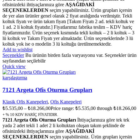
ofisinizdeki ihtiyaçlarınıza göre
AŞAĞIDAKİ
SEÇENEKLERDEN
seçim yapabilirsiniz. Ürün grupları içersin
de yer alan ürünler genel olarak 2 fiyat aralığında verilmiştir. Tekli
koltuk fiyatı ve ürün takım fiyatı [Takım Fiyatı 2 ad. tekli koltuk ve
1 ad. 2 li koltuk fiyatıdır.] Fiyatlarımız fabrika teslim – KDV hariç
fiyatlarımızdır. Ürün seçenek kısmında tekli koltuk – 2 li koltuk – 3
lü koltuk ve Takım Fiyatı yer almaktadır. Ürün seçeneklerinde 3 lü
koltuk yok ise o modelin 3 lü koltuğu üretilmemektedir.
Add to wishlist
Seçenekler
Bu ürünün birden fazla varyasyonu var. Seçenekler ürün
sayfasından seçilebilir
Quick view
karşılaştırma
7121 Argeta Ofis Oturma Grupları
Klasik Ofis Kanepeleri
,
Ofis Kanepeleri
₺
5.535,00
–
₺
18.266,00
Price range: ₺5.535,00 through ₺18.266,00
+ % 10 KDV HARİÇ FİYATIDIR.
7121 Argeta Ofis Oturma Grupları
İhtiyaçlarınıza göre tek tek
yada 2 adet tekli 1 adet 2 li koltuktan oluşan takım şeklinde de
ofisinizdeki ihtiyaçlarınıza göre
AŞAĞIDAKİ
SEÇENEKLERDEN
seçim yapabilirsiniz. Ürün grupları içersin