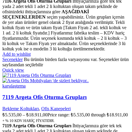
7116 Argeta Ofis Oturma Grupları
İhtiyaçlarınıza göre tek tek
yada 2 adet tekli 1 adet 2 li koltuktan oluşan takım şeklinde de
ofisinizdeki ihtiyaçlarınıza göre
AŞAĞIDAKİ
SEÇENEKLERDEN
seçim yapabilirsiniz. Ürün grupları içersin
de yer alan ürünler genel olarak 2 fiyat aralığında verilmiştir. Tekli
koltuk fiyatı ve ürün takım fiyatı [Takım Fiyatı 2 ad. tekli koltuk ve
1 ad. 2 li koltuk fiyatıdır.] Fiyatlarımız fabrika teslim – KDV hariç
fiyatlarımızdır. Ürün seçenek kısmında tekli koltuk – 2 li koltuk – 3
lü koltuk ve Takım Fiyatı yer almaktadır. Ürün seçeneklerinde 3 lü
koltuk yok ise o modelin 3 lü koltuğu üretilmemektedir.
Add to wishlist
Seçenekler
Bu ürünün birden fazla varyasyonu var. Seçenekler ürün
sayfasından seçilebilir
Quick view
karşılaştırma
7119 Argeta Ofis Oturma Grupları
Bekleme Koltukları
,
Ofis Kanepeleri
₺
5.535,00
–
₺
18.911,00
Price range: ₺5.535,00 through ₺18.911,00
+ % 10 KDV HARİÇ FİYATIDIR.
7119 Argeta Ofis Oturma Grupları
İhtiyaçlarınıza göre tek tek
yada 2 adet tekli 1 adet 2 li koltuktan oluşan takım şeklinde de