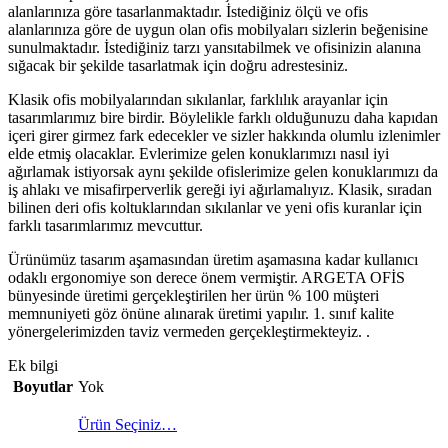
alanlarınıza göre tasarlanmaktadır. İstediğiniz ölçü ve ofis
alanlarınıza göre de uygun olan ofis mobilyaları sizlerin beğenisine
sunulmaktadır. İstediğiniz tarzı yansıtabilmek ve ofisinizin alanına
sığacak bir şekilde tasarlatmak için doğru adrestesiniz.
Klasik ofis mobilyalarından sıkılanlar, farklılık arayanlar için
tasarımlarımız bire birdir. Böylelikle farklı olduğunuzu daha kapıdan
içeri girer girmez fark edecekler ve sizler hakkında olumlu izlenimler
elde etmiş olacaklar. Evlerimize gelen konuklarımızı nasıl iyi
ağırlamak istiyorsak aynı şekilde ofislerimize gelen konuklarımızı da
iş ahlakı ve misafirperverlik gereği iyi ağırlamalıyız. Klasik, sıradan
bilinen deri ofis koltuklarından sıkılanlar ve yeni ofis kuranlar için
farklı tasarımlarımız mevcuttur.
Ürünümüz tasarım aşamasından üretim aşamasına kadar kullanıcı
odaklı ergonomiye son derece önem vermiştir. ARGETA OFİS
bünyesinde üretimi gerçekleştirilen her ürün % 100 müşteri
memnuniyeti göz önüne alınarak üretimi yapılır. 1. sınıf kalite
yönergelerimizden taviz vermeden gerçekleştirmekteyiz. .
Ek bilgi
Boyutlar
Yok
Ürün Seçiniz…