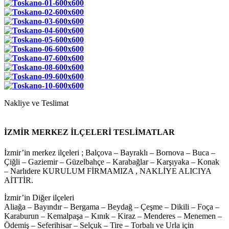
Nakliye ve Teslimat
İZMİR MERKEZ İLÇELERİ TESLİMATLAR
İzmir’in merkez ilçeleri ; Balçova – Bayraklı – Bornova – Buca –
Çiğli – Gaziemir – Güzelbahçe – Karabağlar – Karşıyaka – Konak
– Narlıdere KURULUM FİRMAMIZA , NAKLİYE ALICIYA
AİTTİR.
İzmir’in Diğer ilçeleri
Aliağa – Bayındır – Bergama – Beydağ – Çeşme – Dikili – Foça –
Karaburun – Kemalpaşa – Kınık – Kiraz – Menderes – Menemen –
Ödemiş – Seferihisar – Selçuk – Tire – Torbalı ve Urla için