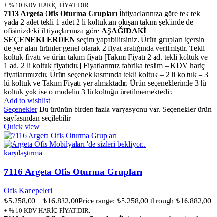
+ % 10 KDV HARİÇ FİYATIDIR.
7113 Argeta Ofis Oturma Grupları
İhtiyaçlarınıza göre tek tek
yada 2 adet tekli 1 adet 2 li koltuktan oluşan takım şeklinde de
ofisinizdeki ihtiyaçlarınıza göre
AŞAĞIDAKİ
SEÇENEKLERDEN
seçim yapabilirsiniz. Ürün grupları içersin
de yer alan ürünler genel olarak 2 fiyat aralığında verilmiştir. Tekli
koltuk fiyatı ve ürün takım fiyatı [Takım Fiyatı 2 ad. tekli koltuk ve
1 ad. 2 li koltuk fiyatıdır.] Fiyatlarımız fabrika teslim – KDV hariç
fiyatlarımızdır. Ürün seçenek kısmında tekli koltuk – 2 li koltuk – 3
lü koltuk ve Takım Fiyatı yer almaktadır. Ürün seçeneklerinde 3 lü
koltuk yok ise o modelin 3 lü koltuğu üretilmemektedir.
Add to wishlist
Seçenekler
Bu ürünün birden fazla varyasyonu var. Seçenekler ürün
sayfasından seçilebilir
Quick view
karşılaştırma
7116 Argeta Ofis Oturma Grupları
Ofis Kanepeleri
₺
5.258,00
–
₺
16.882,00
Price range: ₺5.258,00 through ₺16.882,00
+ % 10 KDV HARİÇ FİYATIDIR.