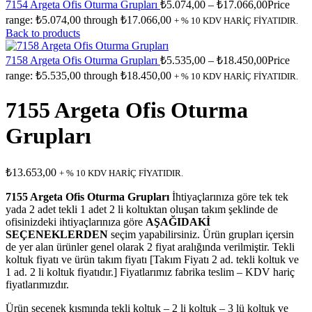
7154 Argeta Ofis Oturma Grupları
₺
5.074,00
–
₺
17.066,00
Price
range: ₺5.074,00 through ₺17.066,00
+ % 10 KDV HARİÇ FİYATIDIR.
Back to products
7158 Argeta Ofis Oturma Grupları
₺
5.535,00
–
₺
18.450,00
Price
range: ₺5.535,00 through ₺18.450,00
+ % 10 KDV HARİÇ FİYATIDIR.
7155 Argeta Ofis Oturma
Grupları
₺
13.653,00
+ % 10 KDV HARİÇ FİYATIDIR.
7155 Argeta Ofis Oturma Grupları
İhtiyaçlarınıza göre tek tek
yada 2 adet tekli 1 adet 2 li koltuktan oluşan takım şeklinde de
ofisinizdeki ihtiyaçlarınıza göre
AŞAĞIDAKİ
SEÇENEKLERDEN
seçim yapabilirsiniz. Ürün grupları içersin
de yer alan ürünler genel olarak 2 fiyat aralığında verilmiştir. Tekli
koltuk fiyatı ve ürün takım fiyatı [Takım Fiyatı 2 ad. tekli koltuk ve
1 ad. 2 li koltuk fiyatıdır.] Fiyatlarımız fabrika teslim – KDV hariç
fiyatlarımızdır.
Ürün seçenek kısmında tekli koltuk – 2 li koltuk – 3 lü koltuk ve