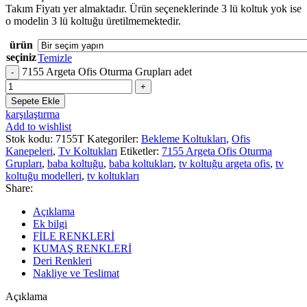
Takım Fiyatı yer almaktadır. Ürün seçeneklerinde 3 lü koltuk yok ise
o modelin 3 lü koltuğu üretilmemektedir.
ürün
seçiniz
Temizle
7155 Argeta Ofis Oturma Grupları adet
Sepete Ekle
karşılaştırma
Add to wishlist
Stok kodu:
7155T
Kategoriler:
Bekleme Koltukları
,
Ofis
Kanepeleri
,
Tv Koltukları
Etiketler:
7155 Argeta Ofis Oturma
Grupları
,
baba koltuğu
,
baba koltukları
,
tv koltuğu argeta ofis
,
tv
koltuğu modelleri
,
tv koltukları
Share:
Açıklama
Ek bilgi
FİLE RENKLERİ
KUMAŞ RENKLERİ
Deri Renkleri
Nakliye ve Teslimat
Açıklama