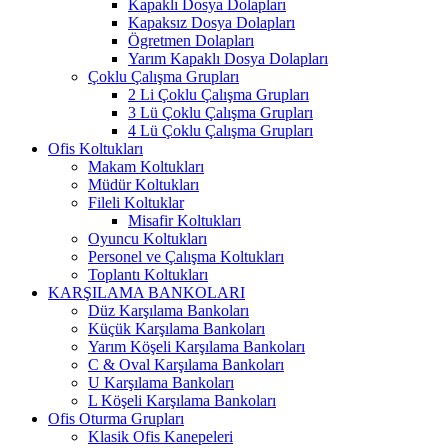
Kapaklı Dosya Dolapları
Kapaksız Dosya Dolapları
Ögretmen Dolapları
Yarım Kapaklı Dosya Dolapları
Çoklu Çalışma Grupları
2 Li Çoklu Çalışma Grupları
3 Lü Çoklu Çalışma Grupları
4 Lü Çoklu Çalışma Grupları
Ofis Koltukları
Makam Koltukları
Müdür Koltukları
Fileli Koltuklar
Misafir Koltukları
Oyuncu Koltukları
Personel ve Çalışma Koltukları
Toplantı Koltukları
KARŞILAMA BANKOLARI
Düz Karşılama Bankoları
Küçük Karşılama Bankoları
Yarım Köşeli Karşılama Bankoları
C & Oval Karşılama Bankoları
U Karşılama Bankoları
L Köşeli Karşılama Bankoları
Ofis Oturma Grupları
Klasik Ofis Kanepeleri