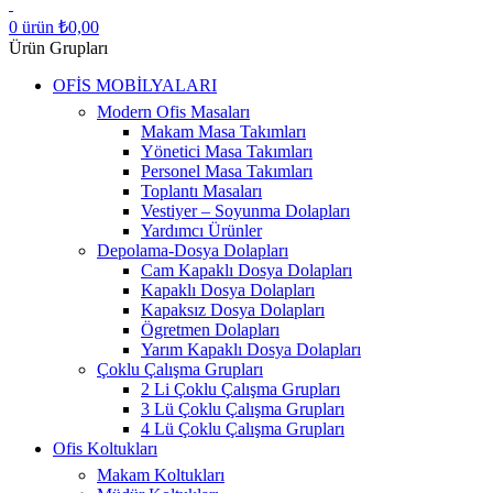
0
ürün
₺
0,00
Ürün Grupları
OFİS MOBİLYALARI
Modern Ofis Masaları
Makam Masa Takımları
Yönetici Masa Takımları
Personel Masa Takımları
Toplantı Masaları
Vestiyer – Soyunma Dolapları
Yardımcı Ürünler
Depolama-Dosya Dolapları
Cam Kapaklı Dosya Dolapları
Kapaklı Dosya Dolapları
Kapaksız Dosya Dolapları
Ögretmen Dolapları
Yarım Kapaklı Dosya Dolapları
Çoklu Çalışma Grupları
2 Li Çoklu Çalışma Grupları
3 Lü Çoklu Çalışma Grupları
4 Lü Çoklu Çalışma Grupları
Ofis Koltukları
Makam Koltukları