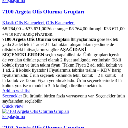
karşılaştırma
7100 Argeta Ofis Oturma Grupları
Klasik Ofis Kanepeleri
,
Ofis Kanepeleri
₺
8.764,00
–
₺
33.671,00
Price range: ₺8.764,00 through ₺33.671,00
+ % 10 KDV HARİÇ FİYATIDIR.
7100 Argeta Ofis Oturma Grupları
İhtiyaçlarınıza göre tek tek
yada 2 adet tekli 1 adet 2 li koltuktan oluşan takım şeklinde de
ofisinizdeki ihtiyaçlarınıza göre
AŞAĞIDAKİ
SEÇENEKLERDEN
seçim yapabilirsiniz. Ürün grupları içersin
de yer alan ürünler genel olarak 2 fiyat aralığında verilmiştir. Tekli
koltuk fiyatı ve ürün takım fiyatı [Takım Fiyatı 2 ad. tekli koltuk ve
1 ad. 2 li koltuk fiyatıdır.] Fiyatlarımız fabrika teslim – KDV hariç
fiyatlarımızdır. Ürün seçenek kısmında tekli koltuk – 2 li koltuk – 3
lü koltuk ve Takım Fiyatı yer almaktadır. Ürün seçeneklerinde 3 lü
koltuk yok ise o modelin 3 lü koltuğu üretilmemektedir.
Add to wishlist
Seçenekler
Bu ürünün birden fazla varyasyonu var. Seçenekler ürün
sayfasından seçilebilir
Quick view
karşılaştırma
7103 Argeta Ofis Oturma Grupları