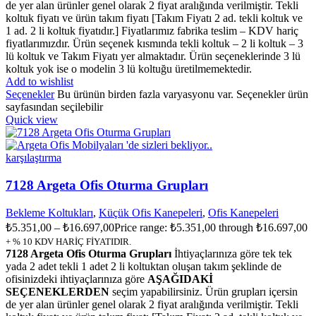
de yer alan ürünler genel olarak 2 fiyat aralığında verilmiştir. Tekli
koltuk fiyatı ve ürün takım fiyatı [Takım Fiyatı 2 ad. tekli koltuk ve
1 ad. 2 li koltuk fiyatıdır.] Fiyatlarımız fabrika teslim – KDV hariç
fiyatlarımızdır. Ürün seçenek kısmında tekli koltuk – 2 li koltuk – 3
lü koltuk ve Takım Fiyatı yer almaktadır. Ürün seçeneklerinde 3 lü
koltuk yok ise o modelin 3 lü koltuğu üretilmemektedir.
Add to wishlist
Seçenekler
Bu ürünün birden fazla varyasyonu var. Seçenekler ürün
sayfasından seçilebilir
Quick view
karşılaştırma
7128 Argeta Ofis Oturma Grupları
Bekleme Koltukları
,
Küçük Ofis Kanepeleri
,
Ofis Kanepeleri
₺
5.351,00
–
₺
16.697,00
Price range: ₺5.351,00 through ₺16.697,00
+ % 10 KDV HARİÇ FİYATIDIR.
7128 Argeta Ofis Oturma Grupları
İhtiyaçlarınıza göre tek tek
yada 2 adet tekli 1 adet 2 li koltuktan oluşan takım şeklinde de
ofisinizdeki ihtiyaçlarınıza göre
AŞAĞIDAKİ
SEÇENEKLERDEN
seçim yapabilirsiniz. Ürün grupları içersin
de yer alan ürünler genel olarak 2 fiyat aralığında verilmiştir. Tekli