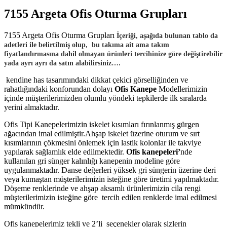
7155 Argeta Ofis Oturma Grupları
7155 Argeta Ofis Oturma Grupları
İçeriği, aşağıda bulunan tablo da
adetleri ile belirtilmiş olup, bu takıma ait ama takım
fiyatlandırmasına dahil olmayan ürünleri tercihinize göre değiştirebilir
.
yada ayrı ayrı da satın alabilirsiniz…
kendine has tasarımındaki dikkat çekici görselliğinden ve
rahatlığındaki konforundan dolayı
Ofis Kanepe
Modellerimizin
içinde müşterilerimizden olumlu yöndeki tepkilerde ilk sıralarda
yerini almaktadır.
Ofis Tipi Kanepelerimizin iskelet kısımları fırınlanmış gürgen
ağacından imal edilmiştir.Ahşap iskelet üzerine oturum ve sırt
kısımlarının çökmesini önlemek için lastik kolonlar ile takviye
yapılarak sağlamlık elde edilmektedir.
Ofis kanepeleri’
nde
kullanılan gri sünger kalınlığı kanepenin modeline göre
uygulanmaktadır. Danse değerleri yüksek gri süngerin üzerine deri
veya kumaştan müşterilerimizin isteğine göre üretimi yapılmaktadır.
Döşeme renklerinde ve ahşap aksamlı ürünlerimizin cila rengi
müşterilerimizin isteğine göre tercih edilen renklerde imal edilmesi
mümkündür.
Ofis kanepelerimiz tekli ve 2’li seçenekler olarak sizlerin