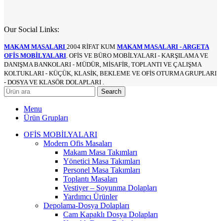
Our Social Links:
MAKAM MASALARI
2004 RİFAT KUM
MAKAM MASALARI - ARGETA
OFİS MOBİLYALARI
. OFİS VE BÜRO MOBİLYALARI - KARŞILAMA VE
DANIŞMA BANKOLARI - MÜDÜR, MİSAFİR, TOPLANTI VE ÇALIŞMA
KOLTUKLARI - KÜÇÜK, KLASİK, BEKLEME VE OFİS OTURMA GRUPLARI
- DOSYA VE KLASÖR DOLAPLARI .
Search
Menu
Ürün Grupları
OFİS MOBİLYALARI
Modern Ofis Masaları
Makam Masa Takımları
Yönetici Masa Takımları
Personel Masa Takımları
Toplantı Masaları
Vestiyer – Soyunma Dolapları
Yardımcı Ürünler
Depolama-Dosya Dolapları
Cam Kapaklı Dosya Dolapları