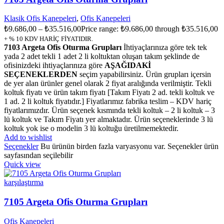
Klasik Ofis Kanepeleri
,
Ofis Kanepeleri
₺
9.686,00
–
₺
35.516,00
Price range: ₺9.686,00 through ₺35.516,00
+ % 10 KDV HARİÇ FİYATIDIR.
7103 Argeta Ofis Oturma Grupları
İhtiyaçlarınıza göre tek tek
yada 2 adet tekli 1 adet 2 li koltuktan oluşan takım şeklinde de
ofisinizdeki ihtiyaçlarınıza göre
AŞAĞIDAKİ
SEÇENEKLERDEN
seçim yapabilirsiniz. Ürün grupları içersin
de yer alan ürünler genel olarak 2 fiyat aralığında verilmiştir. Tekli
koltuk fiyatı ve ürün takım fiyatı [Takım Fiyatı 2 ad. tekli koltuk ve
1 ad. 2 li koltuk fiyatıdır.] Fiyatlarımız fabrika teslim – KDV hariç
fiyatlarımızdır. Ürün seçenek kısmında tekli koltuk – 2 li koltuk – 3
lü koltuk ve Takım Fiyatı yer almaktadır. Ürün seçeneklerinde 3 lü
koltuk yok ise o modelin 3 lü koltuğu üretilmemektedir.
Add to wishlist
Seçenekler
Bu ürünün birden fazla varyasyonu var. Seçenekler ürün
sayfasından seçilebilir
Quick view
karşılaştırma
7105 Argeta Ofis Oturma Grupları
Ofis Kanepeleri