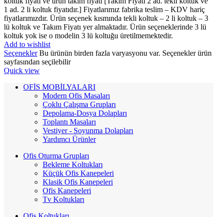
koltuk fiyatı ve ürün takım fiyatı [Takım Fiyatı 2 ad. tekli koltuk ve
1 ad. 2 li koltuk fiyatıdır.] Fiyatlarımız fabrika teslim – KDV hariç
fiyatlarımızdır. Ürün seçenek kısmında tekli koltuk – 2 li koltuk – 3
lü koltuk ve Takım Fiyatı yer almaktadır. Ürün seçeneklerinde 3 lü
koltuk yok ise o modelin 3 lü koltuğu üretilmemektedir.
Add to wishlist
Seçenekler
Bu ürünün birden fazla varyasyonu var. Seçenekler ürün
sayfasından seçilebilir
Quick view
OFİS MOBİLYALARI
Modern Ofis Masaları
Çoklu Çalışma Grupları
Depolama-Dosya Dolapları
Toplantı Masaları
Vestiyer - Soyunma Dolapları
Yardımcı Ürünler
Ofis Oturma Grupları
Bekleme Koltukları
Küçük Ofis Kanepeleri
Klasik Ofis Kanepeleri
Ofis Kanepeleri
Tv Koltukları
Ofis Koltukları