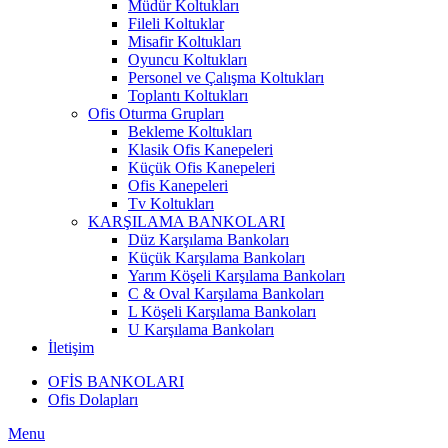
Müdür Koltukları
Fileli Koltuklar
Misafir Koltukları
Oyuncu Koltukları
Personel ve Çalışma Koltukları
Toplantı Koltukları
Ofis Oturma Grupları
Bekleme Koltukları
Klasik Ofis Kanepeleri
Küçük Ofis Kanepeleri
Ofis Kanepeleri
Tv Koltukları
KARŞILAMA BANKOLARI
Düz Karşılama Bankoları
Küçük Karşılama Bankoları
Yarım Köşeli Karşılama Bankoları
C & Oval Karşılama Bankoları
L Köşeli Karşılama Bankoları
U Karşılama Bankoları
İletişim
OFİS BANKOLARI
Ofis Dolapları
Menu