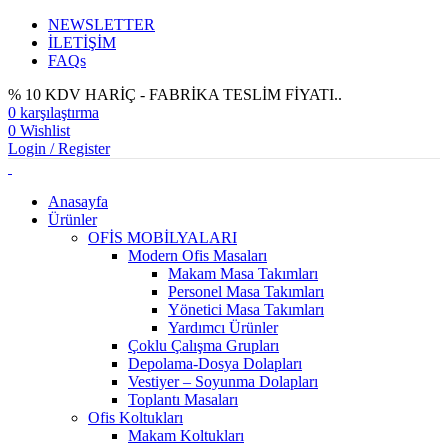
NEWSLETTER
İLETİŞİM
FAQs
% 10 KDV HARİÇ - FABRİKA TESLİM FİYATI..
0
karşılaştırma
0
Wishlist
Login / Register
Anasayfa
Ürünler
OFİS MOBİLYALARI
Modern Ofis Masaları
Makam Masa Takımları
Personel Masa Takımları
Yönetici Masa Takımları
Yardımcı Ürünler
Çoklu Çalışma Grupları
Depolama-Dosya Dolapları
Vestiyer – Soyunma Dolapları
Toplantı Masaları
Ofis Koltukları
Makam Koltukları