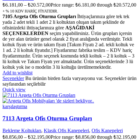
₺
6.181,00
–
₺
20.572,00
Price range: ₺6.181,00 through ₺20.572,00
+ % 10 KDV HARİÇ FİYATIDIR.
7105 Argeta Ofis Oturma Grupları
İhtiyaçlarınıza göre tek tek
yada 2 adet tekli 1 adet 2 li koltuktan oluşan takım şeklinde de
ofisinizdeki ihtiyaçlarınıza göre
AŞAĞIDAKİ
SEÇENEKLERDEN
seçim yapabilirsiniz. Ürün grupları içersin
de yer alan ürünler genel olarak 2 fiyat aralığında verilmiştir. Tekli
koltuk fiyatı ve ürün takım fiyatı [Takım Fiyatı 2 ad. tekli koltuk ve
1 ad. 2 li koltuk fiyatıdır.] Fiyatlarımız fabrika teslim – KDV hariç
fiyatlarımızdır. Ürün seçenek kısmında tekli koltuk – 2 li koltuk – 3
lü koltuk ve Takım Fiyatı yer almaktadır. Ürün seçeneklerinde 3 lü
koltuk yok ise o modelin 3 lü koltuğu üretilmemektedir.
Add to wishlist
Seçenekler
Bu ürünün birden fazla varyasyonu var. Seçenekler ürün
sayfasından seçilebilir
Quick view
karşılaştırma
7113 Argeta Ofis Oturma Grupları
Bekleme Koltukları
,
Klasik Ofis Kanepeleri
,
Ofis Kanepeleri
₺
8.856,00
–
₺
32.195,00
Price range: ₺8.856,00 through ₺32.195,00