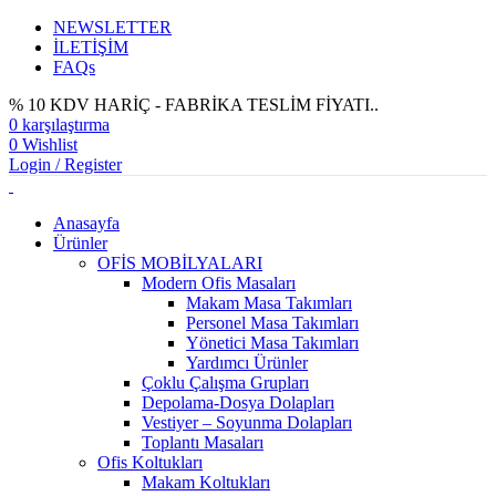
NEWSLETTER
İLETİŞİM
FAQs
% 10 KDV HARİÇ - FABRİKA TESLİM FİYATI..
0
karşılaştırma
0
Wishlist
Login / Register
Anasayfa
Ürünler
OFİS MOBİLYALARI
Modern Ofis Masaları
Makam Masa Takımları
Personel Masa Takımları
Yönetici Masa Takımları
Yardımcı Ürünler
Çoklu Çalışma Grupları
Depolama-Dosya Dolapları
Vestiyer – Soyunma Dolapları
Toplantı Masaları
Ofis Koltukları
Makam Koltukları