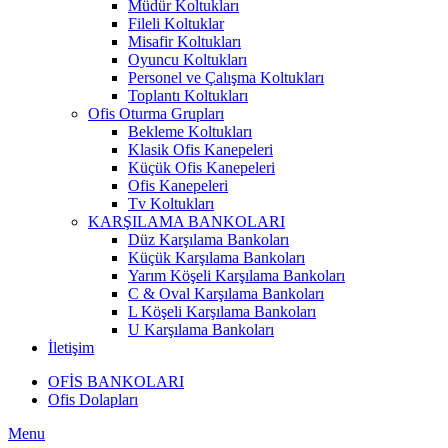
Müdür Koltukları
Fileli Koltuklar
Misafir Koltukları
Oyuncu Koltukları
Personel ve Çalışma Koltukları
Toplantı Koltukları
Ofis Oturma Grupları
Bekleme Koltukları
Klasik Ofis Kanepeleri
Küçük Ofis Kanepeleri
Ofis Kanepeleri
Tv Koltukları
KARŞILAMA BANKOLARI
Düz Karşılama Bankoları
Küçük Karşılama Bankoları
Yarım Köşeli Karşılama Bankoları
C & Oval Karşılama Bankoları
L Köşeli Karşılama Bankoları
U Karşılama Bankoları
İletişim
OFİS BANKOLARI
Ofis Dolapları
Menu