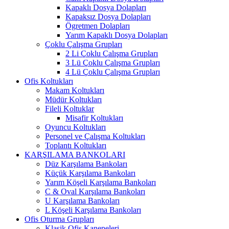
Kapaklı Dosya Dolapları
Kapaksız Dosya Dolapları
Ögretmen Dolapları
Yarım Kapaklı Dosya Dolapları
Çoklu Çalışma Grupları
2 Li Çoklu Çalışma Grupları
3 Lü Çoklu Çalışma Grupları
4 Lü Çoklu Çalışma Grupları
Ofis Koltukları
Makam Koltukları
Müdür Koltukları
Fileli Koltuklar
Misafir Koltukları
Oyuncu Koltukları
Personel ve Çalışma Koltukları
Toplantı Koltukları
KARŞILAMA BANKOLARI
Düz Karşılama Bankoları
Küçük Karşılama Bankoları
Yarım Köşeli Karşılama Bankoları
C & Oval Karşılama Bankoları
U Karşılama Bankoları
L Köşeli Karşılama Bankoları
Ofis Oturma Grupları
Klasik Ofis Kanepeleri