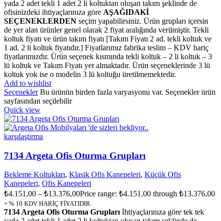
yada 2 adet tekli 1 adet 2 li koltuktan oluşan takım şeklinde de
ofisinizdeki ihtiyaçlarınıza göre
AŞAĞIDAKİ
SEÇENEKLERDEN
seçim yapabilirsiniz. Ürün grupları içersin
de yer alan ürünler genel olarak 2 fiyat aralığında verilmiştir. Tekli
koltuk fiyatı ve ürün takım fiyatı [Takım Fiyatı 2 ad. tekli koltuk ve
1 ad. 2 li koltuk fiyatıdır.] Fiyatlarımız fabrika teslim – KDV hariç
fiyatlarımızdır. Ürün seçenek kısmında tekli koltuk – 2 li koltuk – 3
lü koltuk ve Takım Fiyatı yer almaktadır. Ürün seçeneklerinde 3 lü
koltuk yok ise o modelin 3 lü koltuğu üretilmemektedir.
Add to wishlist
Seçenekler
Bu ürünün birden fazla varyasyonu var. Seçenekler ürün
sayfasından seçilebilir
Quick view
karşılaştırma
7134 Argeta Ofis Oturma Grupları
Bekleme Koltukları
,
Klasik Ofis Kanepeleri
,
Küçük Ofis
Kanepeleri
,
Ofis Kanepeleri
₺
4.151,00
–
₺
13.376,00
Price range: ₺4.151,00 through ₺13.376,00
+ % 10 KDV HARİÇ FİYATIDIR.
7134 Argeta Ofis Oturma Grupları
İhtiyaçlarınıza göre tek tek
yada 2 adet tekli 1 adet 2 li koltuktan oluşan takım şeklinde de