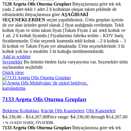
7128 Argeta Ofis Oturma Grupları
İhtiyaçlarınıza göre tek tek
yada 2 adet tekli 1 adet 2 li koltuktan oluşan takım şeklinde de
ofisinizdeki ihtiyaçlarınıza göre
AŞAĞIDAKİ
SEÇENEKLERDEN
seçim yapabilirsiniz. Ürün grupları içersin
de yer alan ürünler genel olarak 2 fiyat aralığında verilmiştir. Tekli
koltuk fiyatı ve ürün takım fiyatı [Takım Fiyatı 2 ad. tekli koltuk ve
1 ad. 2 li koltuk fiyatıdır.] Fiyatlarımız fabrika teslim – KDV hariç
fiyatlarımızdır. Ürün seçenek kısmında tekli koltuk – 2 li koltuk – 3
lü koltuk ve Takım Fiyatı yer almaktadır. Ürün seçeneklerinde 3 lü
koltuk yok ise o modelin 3 lü koltuğu üretilmemektedir.
Add to wishlist
Seçenekler
Bu ürünün birden fazla varyasyonu var. Seçenekler ürün
sayfasından seçilebilir
Quick view
karşılaştırma
7133 Argeta Ofis Oturma Grupları
Bekleme Koltukları
,
Küçük Ofis Kanepeleri
,
Ofis Kanepeleri
₺
4.336,00
–
₺
14.207,00
Price range: ₺4.336,00 through ₺14.207,00
+ % 10 KDV HARİÇ FİYATIDIR.
7133 Argeta Ofis Oturma Grupları
İhtiyaçlarınıza göre tek tek