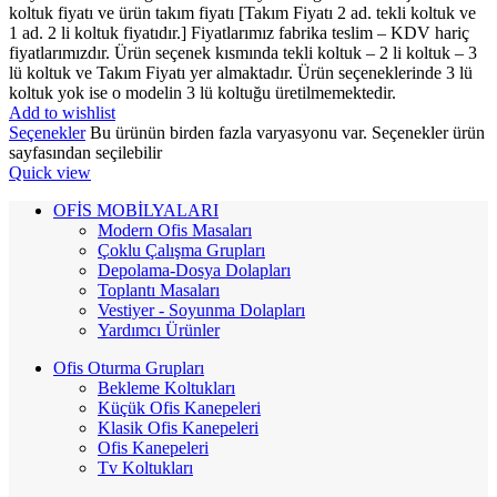
koltuk fiyatı ve ürün takım fiyatı [Takım Fiyatı 2 ad. tekli koltuk ve
1 ad. 2 li koltuk fiyatıdır.] Fiyatlarımız fabrika teslim – KDV hariç
fiyatlarımızdır. Ürün seçenek kısmında tekli koltuk – 2 li koltuk – 3
lü koltuk ve Takım Fiyatı yer almaktadır. Ürün seçeneklerinde 3 lü
koltuk yok ise o modelin 3 lü koltuğu üretilmemektedir.
Add to wishlist
Seçenekler
Bu ürünün birden fazla varyasyonu var. Seçenekler ürün
sayfasından seçilebilir
Quick view
OFİS MOBİLYALARI
Modern Ofis Masaları
Çoklu Çalışma Grupları
Depolama-Dosya Dolapları
Toplantı Masaları
Vestiyer - Soyunma Dolapları
Yardımcı Ürünler
Ofis Oturma Grupları
Bekleme Koltukları
Küçük Ofis Kanepeleri
Klasik Ofis Kanepeleri
Ofis Kanepeleri
Tv Koltukları