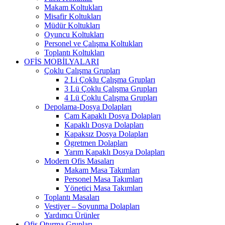
Makam Koltukları
Misafir Koltukları
Müdür Koltukları
Oyuncu Koltukları
Personel ve Çalışma Koltukları
Toplantı Koltukları
OFİS MOBİLYALARI
Çoklu Çalışma Grupları
2 Li Çoklu Çalışma Grupları
3 Lü Çoklu Çalışma Grupları
4 Lü Çoklu Çalışma Grupları
Depolama-Dosya Dolapları
Cam Kapaklı Dosya Dolapları
Kapaklı Dosya Dolapları
Kapaksız Dosya Dolapları
Ögretmen Dolapları
Yarım Kapaklı Dosya Dolapları
Modern Ofis Masaları
Makam Masa Takımları
Personel Masa Takımları
Yönetici Masa Takımları
Toplantı Masaları
Vestiyer – Soyunma Dolapları
Yardımcı Ürünler
Ofis Oturma Grupları