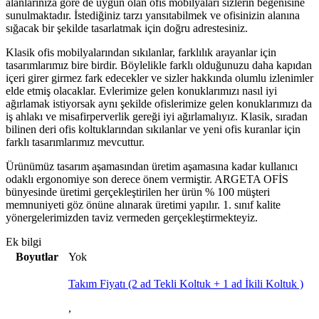
alanlarınıza göre de uygun olan ofis mobilyaları sizlerin beğenisine
sunulmaktadır. İstediğiniz tarzı yansıtabilmek ve ofisinizin alanına
sığacak bir şekilde tasarlatmak için doğru adrestesiniz.
Klasik ofis mobilyalarından sıkılanlar, farklılık arayanlar için
tasarımlarımız bire birdir. Böylelikle farklı olduğunuzu daha kapıdan
içeri girer girmez fark edecekler ve sizler hakkında olumlu izlenimler
elde etmiş olacaklar. Evlerimize gelen konuklarımızı nasıl iyi
ağırlamak istiyorsak aynı şekilde ofislerimize gelen konuklarımızı da
iş ahlakı ve misafirperverlik gereği iyi ağırlamalıyız. Klasik, sıradan
bilinen deri ofis koltuklarından sıkılanlar ve yeni ofis kuranlar için
farklı tasarımlarımız mevcuttur.
Ürünümüz tasarım aşamasından üretim aşamasına kadar kullanıcı
odaklı ergonomiye son derece önem vermiştir. ARGETA OFİS
bünyesinde üretimi gerçekleştirilen her ürün % 100 müşteri
memnuniyeti göz önüne alınarak üretimi yapılır. 1. sınıf kalite
yönergelerimizden taviz vermeden gerçekleştirmekteyiz.
Ek bilgi
Boyutlar
Yok
Takım Fiyatı (2 ad Tekli Koltuk + 1 ad İkili Koltuk )
,