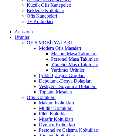
Küçük Ofis Kanepeleri
Bekleme Koltukları
Ofis Kanepeleri
Tv Koltukları
Anasayfa
Ürünler
OFİS MOBİLYALARI
Modern Ofis Masaları
Makam Masa Takımları
Personel Masa Takımları
Yönetici Masa Takımları
Yardımcı Ürünler
Çoklu Çalışma Grupları
Depolama-Dosya Dolapları
Vestiyer – Soyunma Dolapları
Toplantı Masaları
Ofis Koltukları
Makam Koltukları
Müdür Koltukları
Fileli Koltuklar
Misafir Koltukları
Oyuncu Koltukları
Personel ve Çalışma Koltukları
Toplantı Koltukları