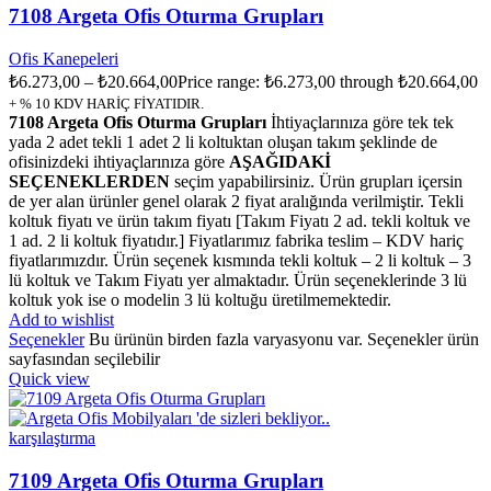
7108 Argeta Ofis Oturma Grupları
Ofis Kanepeleri
₺
6.273,00
–
₺
20.664,00
Price range: ₺6.273,00 through ₺20.664,00
+ % 10 KDV HARİÇ FİYATIDIR.
7108 Argeta Ofis Oturma Grupları
İhtiyaçlarınıza göre tek tek
yada 2 adet tekli 1 adet 2 li koltuktan oluşan takım şeklinde de
ofisinizdeki ihtiyaçlarınıza göre
AŞAĞIDAKİ
SEÇENEKLERDEN
seçim yapabilirsiniz. Ürün grupları içersin
de yer alan ürünler genel olarak 2 fiyat aralığında verilmiştir. Tekli
koltuk fiyatı ve ürün takım fiyatı [Takım Fiyatı 2 ad. tekli koltuk ve
1 ad. 2 li koltuk fiyatıdır.] Fiyatlarımız fabrika teslim – KDV hariç
fiyatlarımızdır. Ürün seçenek kısmında tekli koltuk – 2 li koltuk – 3
lü koltuk ve Takım Fiyatı yer almaktadır. Ürün seçeneklerinde 3 lü
koltuk yok ise o modelin 3 lü koltuğu üretilmemektedir.
Add to wishlist
Seçenekler
Bu ürünün birden fazla varyasyonu var. Seçenekler ürün
sayfasından seçilebilir
Quick view
karşılaştırma
7109 Argeta Ofis Oturma Grupları