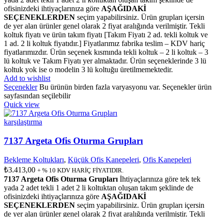
ofisinizdeki ihtiyaçlarınıza göre
AŞAĞIDAKİ
SEÇENEKLERDEN
seçim yapabilirsiniz. Ürün grupları içersin
de yer alan ürünler genel olarak 2 fiyat aralığında verilmiştir. Tekli
koltuk fiyatı ve ürün takım fiyatı [Takım Fiyatı 2 ad. tekli koltuk ve
1 ad. 2 li koltuk fiyatıdır.] Fiyatlarımız fabrika teslim – KDV hariç
fiyatlarımızdır. Ürün seçenek kısmında tekli koltuk – 2 li koltuk – 3
lü koltuk ve Takım Fiyatı yer almaktadır. Ürün seçeneklerinde 3 lü
koltuk yok ise o modelin 3 lü koltuğu üretilmemektedir.
Add to wishlist
Seçenekler
Bu ürünün birden fazla varyasyonu var. Seçenekler ürün
sayfasından seçilebilir
Quick view
karşılaştırma
7137 Argeta Ofis Oturma Grupları
Bekleme Koltukları
,
Küçük Ofis Kanepeleri
,
Ofis Kanepeleri
₺
3.413,00
+ % 10 KDV HARİÇ FİYATIDIR.
7137 Argeta Ofis Oturma Grupları
İhtiyaçlarınıza göre tek tek
yada 2 adet tekli 1 adet 2 li koltuktan oluşan takım şeklinde de
ofisinizdeki ihtiyaçlarınıza göre
AŞAĞIDAKİ
SEÇENEKLERDEN
seçim yapabilirsiniz. Ürün grupları içersin
de yer alan ürünler genel olarak 2 fiyat aralığında verilmiştir. Tekli