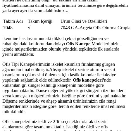
fiyatlandırmasına dahil olmayan ürünleri tercihinize göre değiştirebilir
.
yada ayrı ayrı da satın alabilirsiniz…
Takım Adı
Takım İçeriği
Ürün Cinsi ve Özellikleri
7048
√
7048 GA-Argeta Ofis Oturma Grupları 
kendine has tasarımındaki dikkat çekici görselliğinden ve
rahatlığındaki konforundan dolayı
Ofis Kanepe
Modellerimizin
içinde müşterilerimizden olumlu yöndeki tepkilerde ilk sıralarda
yerini almaktadır.
Ofis Tipi Kanepelerimizin iskelet kısımları fırınlanmış gürgen
ağacından imal edilmiştir.Ahşap iskelet üzerine oturum ve sırt
kısımlarının çökmesini önlemek için lastik kolonlar ile takviye
yapılarak sağlamlık elde edilmektedir.
Ofis kanepeleri’
nde
kullanılan gri sünger kalınlığı kanepenin modeline göre
uygulanmaktadır. Danse değerleri yüksek gri süngerin üzerine deri
veya kumaştan müşterilerimizin isteğine göre üretimi yapılmaktadır.
Döşeme renklerinde ve ahşap aksamlı ürünlerimizin cila rengi
müşterilerimizin isteğine göre tercih edilen renklerde imal edilmesi
mümkündür.
Ofis kanepelerimiz tekli ve 2’li seçenekler olarak sizlerin
alanlarınıza göre tasarlanmaktadır. İstediğiniz ölçü ve ofis