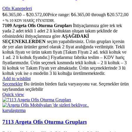
Ofis Kanepeleri
₺
6.365,00
–
₺
20.572,00
Price range: ₺6.365,00 through ₺20.572,00
+ % 10 KDV HARİÇ FİYATIDIR.
7109 Argeta Ofis Oturma Grupları
İhtiyaçlarınıza göre tek tek
yada 2 adet tekli 1 adet 2 li koltuktan oluşan takım şeklinde de
ofisinizdeki ihtiyaçlarınıza göre
AŞAĞIDAKİ
SEÇENEKLERDEN
seçim yapabilirsiniz. Ürün grupları içersin
de yer alan ürünler genel olarak 2 fiyat aralığında verilmiştir. Tekli
koltuk fiyatı ve ürün takım fiyatı [Takım Fiyatı 2 ad. tekli koltuk ve
1 ad. 2 li koltuk fiyatıdır.] Fiyatlarımız fabrika teslim – KDV hariç
fiyatlarımızdır. Ürün seçenek kısmında tekli koltuk – 2 li koltuk – 3
lü koltuk ve Takım Fiyatı yer almaktadır. Ürün seçeneklerinde 3 lü
koltuk yok ise o modelin 3 lü koltuğu üretilmemektedir.
Add to wishlist
Seçenekler
Bu ürünün birden fazla varyasyonu var. Seçenekler ürün
sayfasından seçilebilir
Quick view
karşılaştırma
7113 Argeta Ofis Oturma Grupları