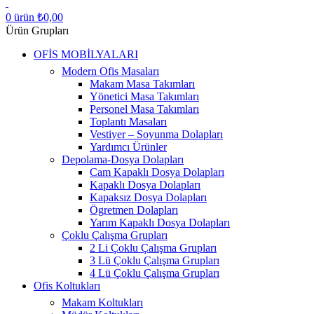
0
ürün
₺
0,00
Ürün Grupları
OFİS MOBİLYALARI
Modern Ofis Masaları
Makam Masa Takımları
Yönetici Masa Takımları
Personel Masa Takımları
Toplantı Masaları
Vestiyer – Soyunma Dolapları
Yardımcı Ürünler
Depolama-Dosya Dolapları
Cam Kapaklı Dosya Dolapları
Kapaklı Dosya Dolapları
Kapaksız Dosya Dolapları
Ögretmen Dolapları
Yarım Kapaklı Dosya Dolapları
Çoklu Çalışma Grupları
2 Li Çoklu Çalışma Grupları
3 Lü Çoklu Çalışma Grupları
4 Lü Çoklu Çalışma Grupları
Ofis Koltukları
Makam Koltukları