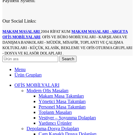
Payment System:
Our Social Links:
MAKAM MASALARI
2004 RİFAT KUM
MAKAM MASALARI - ARGETA
OFİS MOBİLYALARI
. OFİS VE BÜRO MOBİLYALARI - KARŞILAMA VE
DANIŞMA BANKOLARI - MÜDÜR, MİSAFİR, TOPLANTI VE ÇALIŞMA
KOLTUKLARI - KÜÇÜK, KLASİK, BEKLEME VE OFİS OTURMA GRUPLARI
- DOSYA VE KLASÖR DOLAPLARI .
Search
Menu
Ürün Grupları
OFİS MOBİLYALARI
Modern Ofis Masaları
Makam Masa Takımları
Yönetici Masa Takımları
Personel Masa Takımları
Toplantı Masaları
Vestiyer – Soyunma Dolapları
Yardımcı Ürünler
Depolama-Dosya Dolapları
Cam Kapaklı Dosya Dolapları