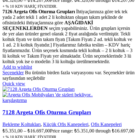
₺
4.520,00
–
₺
14.207,00
Price range: ₺4.520,00 through ₺14.207,00
+ % 10 KDV HARİÇ FİYATIDIR.
7126 Argeta Ofis Oturma Grupları
İhtiyaçlarınıza göre tek tek
yada 2 adet tekli 1 adet 2 li koltuktan oluşan takım şeklinde de
ofisinizdeki ihtiyaçlarınıza göre
AŞAĞIDAKİ
SEÇENEKLERDEN
seçim yapabilirsiniz. Ürün grupları içersin
de yer alan ürünler genel olarak 2 fiyat aralığında verilmiştir. Tekli
koltuk fiyatı ve ürün takım fiyatı [Takım Fiyatı 2 ad. tekli koltuk ve
1 ad. 2 li koltuk fiyatıdır.] Fiyatlarımız fabrika teslim – KDV hariç
fiyatlarımızdır. Ürün seçenek kısmında tekli koltuk – 2 li koltuk – 3
lü koltuk ve Takım Fiyatı yer almaktadır. Ürün seçeneklerinde 3 lü
koltuk yok ise o modelin 3 lü koltuğu üretilmemektedir.
Add to wishlist
Seçenekler
Bu ürünün birden fazla varyasyonu var. Seçenekler ürün
sayfasından seçilebilir
Quick view
karşılaştırma
7128 Argeta Ofis Oturma Grupları
Bekleme Koltukları
,
Küçük Ofis Kanepeleri
,
Ofis Kanepeleri
₺
5.351,00
–
₺
16.697,00
Price range: ₺5.351,00 through ₺16.697,00
+ % 10 KDV HARİÇ FİYATIDIR.