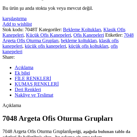
Bu ürün şu anda stokta yok veya mevcut değil.
karşılaştırma
Add to wishlist
Stok kodu:
7048T
Kategoriler:
Bekleme Koltukları
,
Klasik Ofis
Kanepeleri
,
Küçük Ofis Kanepeleri
,
Ofis Kanepeleri
Etiketler:
7048
Argeta Ofis Oturma Grupları
,
bekleme koltukları
,
klasik ofis
kanepeleri
,
küçük ofis kanepeleri
,
küçük ofis koltukları
,
ofis
kanepeleri
Share:
Açıklama
Ek bilgi
FİLE RENKLERİ
KUMAŞ RENKLERİ
Deri Renkleri
Nakliye ve Teslimat
Açıklama
7048 Argeta Ofis Oturma Grupları
7048 Argeta Ofis Oturma Grupları
İçeriği, aşağıda bulunan tablo da
adetleri ile belirtilmiş olup, bu takıma ait ama takım