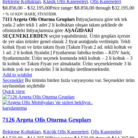
Bekleme Koltukları
,
Klasik Ofis Kanepeleri
,
Ofis Kanepeleri
₺
8.856,00
–
₺
32.195,00
Price range: ₺8.856,00 through ₺32.195,00
+ % 10 KDV HARİÇ FİYATIDIR.
7113 Argeta Ofis Oturma Grupları
İhtiyaçlarınıza göre tek tek
yada 2 adet tekli 1 adet 2 li koltuktan oluşan takım şeklinde de
ofisinizdeki ihtiyaçlarınıza göre
AŞAĞIDAKİ
SEÇENEKLERDEN
seçim yapabilirsiniz. Ürün grupları içersin
de yer alan ürünler genel olarak 2 fiyat aralığında verilmiştir. Tekli
koltuk fiyatı ve ürün takım fiyatı [Takım Fiyatı 2 ad. tekli koltuk ve
1 ad. 2 li koltuk fiyatıdır.] Fiyatlarımız fabrika teslim – KDV hariç
fiyatlarımızdır. Ürün seçenek kısmında tekli koltuk – 2 li koltuk – 3
lü koltuk ve Takım Fiyatı yer almaktadır. Ürün seçeneklerinde 3 lü
koltuk yok ise o modelin 3 lü koltuğu üretilmemektedir.
Add to wishlist
Seçenekler
Bu ürünün birden fazla varyasyonu var. Seçenekler ürün
sayfasından seçilebilir
Quick view
karşılaştırma
7126 Argeta Ofis Oturma Grupları
Bekleme Koltukları
,
Küçük Ofis Kanepeleri
,
Ofis Kanepeleri