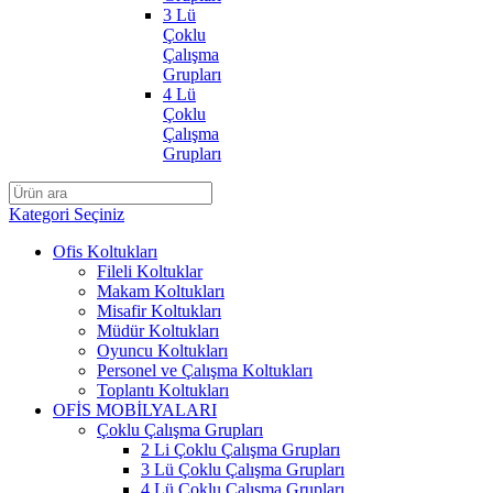
3 Lü
Çoklu
Çalışma
Grupları
4 Lü
Çoklu
Çalışma
Grupları
Kategori Seçiniz
Ofis Koltukları
Fileli Koltuklar
Makam Koltukları
Misafir Koltukları
Müdür Koltukları
Oyuncu Koltukları
Personel ve Çalışma Koltukları
Toplantı Koltukları
OFİS MOBİLYALARI
Çoklu Çalışma Grupları
2 Li Çoklu Çalışma Grupları
3 Lü Çoklu Çalışma Grupları
4 Lü Çoklu Çalışma Grupları