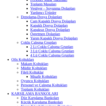
Toplantı Masaları
Vestiyer – Soyunma Dolapları
Yardımcı Ürünler
Depolama-Dosya Dolapları
Cam Kapaklı Dosya Dolapları
Kapaklı Dosya Dolapları
Kapaksız Dosya Dolapları
Ögretmen Dolapları
Yarım Kapaklı Dosya Dolapları
Çoklu Çalışma Grupları
2 Li Çoklu Çalışma Grupları
3 Lü Çoklu Çalışma Grupları
4 Lü Çoklu Çalışma Grupları
Ofis Koltukları
Makam Koltukları
Müdür Koltukları
Fileli Koltuklar
Misafir Koltukları
Oyuncu Koltukları
Personel ve Çalışma Koltukları
Toplantı Koltukları
KARŞILAMA BANKOLARI
Düz Karşılama Bankoları
Küçük Karşılama Bankoları