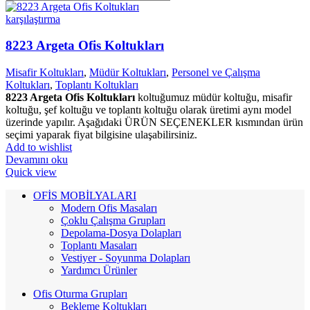
karşılaştırma
8223 Argeta Ofis Koltukları
Misafir Koltukları
,
Müdür Koltukları
,
Personel ve Çalışma
Koltukları
,
Toplantı Koltukları
8223 Argeta Ofis Koltukları
koltuğumuz müdür koltuğu, misafir
koltuğu, şef koltuğu ve toplantı koltuğu olarak üretimi aynı model
üzerinde yapılır. Aşağıdaki ÜRÜN SEÇENEKLER kısmından ürün
seçimi yaparak fiyat bilgisine ulaşabilirsiniz.
Add to wishlist
Devamını oku
Quick view
OFİS MOBİLYALARI
Modern Ofis Masaları
Çoklu Çalışma Grupları
Depolama-Dosya Dolapları
Toplantı Masaları
Vestiyer - Soyunma Dolapları
Yardımcı Ürünler
Ofis Oturma Grupları
Bekleme Koltukları