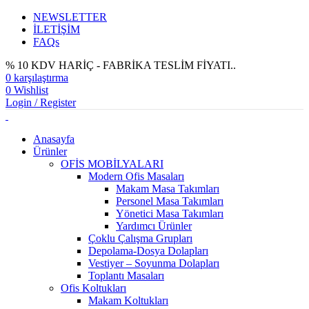
NEWSLETTER
İLETİŞİM
FAQs
% 10 KDV HARİÇ - FABRİKA TESLİM FİYATI..
0
karşılaştırma
0
Wishlist
Login / Register
Anasayfa
Ürünler
OFİS MOBİLYALARI
Modern Ofis Masaları
Makam Masa Takımları
Personel Masa Takımları
Yönetici Masa Takımları
Yardımcı Ürünler
Çoklu Çalışma Grupları
Depolama-Dosya Dolapları
Vestiyer – Soyunma Dolapları
Toplantı Masaları
Ofis Koltukları
Makam Koltukları