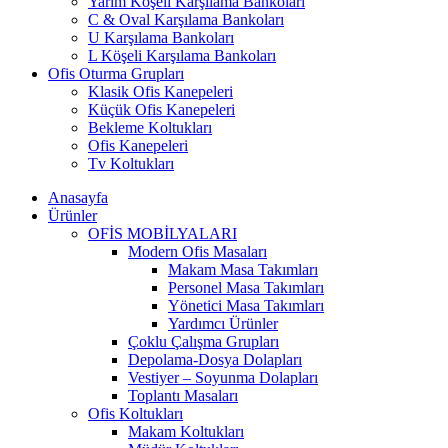
Yarım Köşeli Karşılama Bankoları
C & Oval Karşılama Bankoları
U Karşılama Bankoları
L Köşeli Karşılama Bankoları
Ofis Oturma Grupları
Klasik Ofis Kanepeleri
Küçük Ofis Kanepeleri
Bekleme Koltukları
Ofis Kanepeleri
Tv Koltukları
Anasayfa
Ürünler
OFİS MOBİLYALARI
Modern Ofis Masaları
Makam Masa Takımları
Personel Masa Takımları
Yönetici Masa Takımları
Yardımcı Ürünler
Çoklu Çalışma Grupları
Depolama-Dosya Dolapları
Vestiyer – Soyunma Dolapları
Toplantı Masaları
Ofis Koltukları
Makam Koltukları