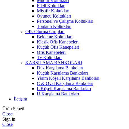
Müdür Koltukları
Fileli Koltuklar
Misafir Koltukları
Oyuncu Koltukları
Personel ve Çalışma Koltukları
Toplantı Koltukları
Ofis Oturma Grupları
Bekleme Koltukları
Klasik Ofis Kanepeleri
Küçük Ofis Kanepeleri
Ofis Kanepeleri
Tv Koltukları
KARŞILAMA BANKOLARI
Düz Karşılama Bankoları
Küçük Karşılama Bankoları
Yarım Köşeli Karşılama Bankoları
C & Oval Karşılama Bankoları
L Köşeli Karşılama Bankoları
U Karşılama Bankoları
İletişim
Ürün Sepeti
Close
Sign in
Close