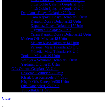
3 Lü Çoklu Çalışma Grupları
1 Ürün
4 Lü Çoklu Çalışma Grupları
6 Ürün
Depolama-Dosya Dolapları
72 Ürün
Cam Kapaklı Dosya Dolapları
8 Ürün
Kapaklı Dosya Dolapları
22 Ürün
Kapaksız Dosya Dolapları
17 Ürün
Ögretmen Dolapları
2 Ürün
Yarım Kapaklı Dosya Dolapları
22 Ürün
Modern Ofis Masaları
48 Ürün
Makam Masa Takımları
14 Ürün
Personel Masa Takımları
20 Ürün
Yönetici Masa Takımları
48 Ürün
Toplantı Masaları
19 Ürün
Vestiyer – Soyunma Dolapları
6 Ürün
Yardımcı Ürünler
11 Ürün
Ofis Oturma Grupları
133 Ürün
Bekleme Koltukları
66 Ürün
Klasik Ofis Kanepeleri
44 Ürün
Küçük Ofis Kanepeleri
58 Ürün
Ofis Kanepeleri
126 Ürün
Tv Koltukları
1 Ürün
Close