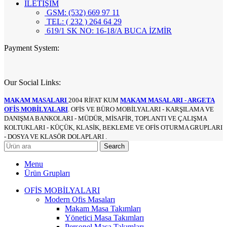
İLETİŞİM
GSM: (532) 669 97 11
TEL: ( 232 ) 264 64 29
619/1 SK NO: 16-18/A BUCA İZMİR
Payment System:
Our Social Links:
MAKAM MASALARI
2004 RİFAT KUM
MAKAM MASALARI - ARGETA
OFİS MOBİLYALARI
. OFİS VE BÜRO MOBİLYALARI - KARŞILAMA VE
DANIŞMA BANKOLARI - MÜDÜR, MİSAFİR, TOPLANTI VE ÇALIŞMA
KOLTUKLARI - KÜÇÜK, KLASİK, BEKLEME VE OFİS OTURMA GRUPLARI
- DOSYA VE KLASÖR DOLAPLARI .
Search
Menu
Ürün Grupları
OFİS MOBİLYALARI
Modern Ofis Masaları
Makam Masa Takımları
Yönetici Masa Takımları
Personel Masa Takımları