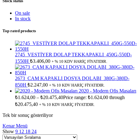
Stock status
On sale
In stock
Top rated products
2745_VESTİYER DOLAP TEKKAPAKLI_450G-550D-
1550H
₺
3.406,00
+ % 10 KDV HARİÇ FİYATIDIR.
2673_CAM KAPAKLI DOSYA DOLABI_380G-380D-
850H
₺
2.247,00
+ % 10 KDV HARİÇ FİYATIDIR.
2020 - Modern Ofis Masaları
₺
1.624,00
–
₺
20.475,40
Price range: ₺1.624,00 through
₺20.475,40
+ % 10 KDV HARİÇ FİYATIDIR.
Tek bir sonuç gösteriliyor
Kenar Menü
Show
9
12
18
24