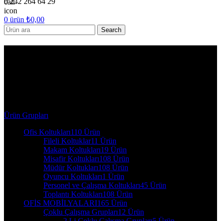
0 232 264 64 29
0
ürün
₺
0,00
Search
8223 KMS-1027_Argeta Ofis
Koltukları- MİSAFİR
KOLTUK
Ürün Grupları
Ofis Koltukları
110 Ürün
Fileli Koltuklar
11 Ürün
Makam Koltukları
19 Ürün
Misafir Koltukları
108 Ürün
Müdür Koltukları
108 Ürün
Oyuncu Koltukları
1 Ürün
Personel ve Çalışma Koltukları
45 Ürün
Toplantı Koltukları
108 Ürün
OFİS MOBİLYALARI
165 Ürün
Çoklu Çalışma Grupları
12 Ürün
2 Li Çoklu Çalışma Grupları
5 Ürün