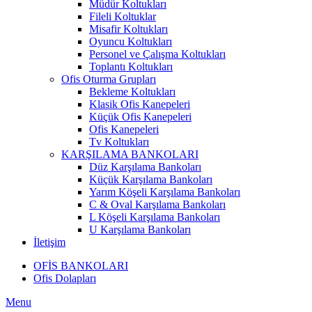
Müdür Koltukları
Fileli Koltuklar
Misafir Koltukları
Oyuncu Koltukları
Personel ve Çalışma Koltukları
Toplantı Koltukları
Ofis Oturma Grupları
Bekleme Koltukları
Klasik Ofis Kanepeleri
Küçük Ofis Kanepeleri
Ofis Kanepeleri
Tv Koltukları
KARŞILAMA BANKOLARI
Düz Karşılama Bankoları
Küçük Karşılama Bankoları
Yarım Köşeli Karşılama Bankoları
C & Oval Karşılama Bankoları
L Köşeli Karşılama Bankoları
U Karşılama Bankoları
İletişim
OFİS BANKOLARI
Ofis Dolapları
Menu