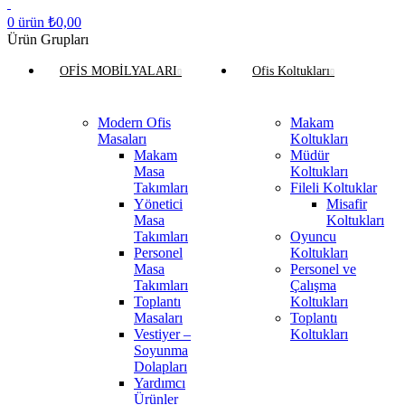
0
ürün
₺
0,00
Ürün Grupları
OFİS MOBİLYALARI
Ofis Koltukları
Modern Ofis
Makam
Masaları
Koltukları
Makam
Müdür
Masa
Koltukları
Takımları
Fileli Koltuklar
Yönetici
Misafir
Masa
Koltukları
Takımları
Oyuncu
Personel
Koltukları
Masa
Personel ve
Takımları
Çalışma
Toplantı
Koltukları
Masaları
Toplantı
Vestiyer –
Koltukları
Soyunma
Dolapları
Yardımcı
Ürünler