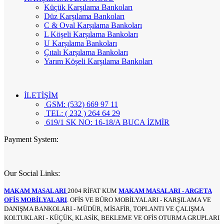
Küçük Karşılama Bankoları
Düz Karşılama Bankoları
C & Oval Karşılama Bankoları
L Köşeli Karşılama Bankoları
U Karşılama Bankoları
Çıtalı Karşılama Bankoları
Yarım Köşeli Karşılama Bankoları
İLETİŞİM
GSM: (532) 669 97 11
TEL: ( 232 ) 264 64 29
619/1 SK NO: 16-18/A BUCA İZMİR
Payment System:
Our Social Links:
MAKAM MASALARI
2004 RİFAT KUM
MAKAM MASALARI - ARGETA
OFİS MOBİLYALARI
. OFİS VE BÜRO MOBİLYALARI - KARŞILAMA VE
DANIŞMA BANKOLARI - MÜDÜR, MİSAFİR, TOPLANTI VE ÇALIŞMA
KOLTUKLARI - KÜÇÜK, KLASİK, BEKLEME VE OFİS OTURMA GRUPLARI