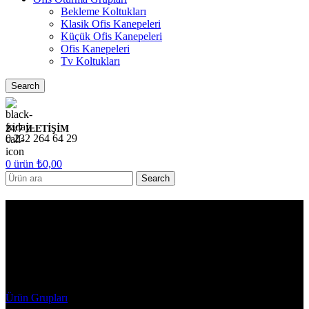
Bekleme Koltukları
Klasik Ofis Kanepeleri
Küçük Ofis Kanepeleri
Ofis Kanepeleri
Tv Koltukları
Search
24/7 İLETİŞİM
0 232 264 64 29
0
ürün
₺
0,00
Search
8222 KMS-1075_Argeta Ofis
Koltukları- MİSAFİR
KOLTUK
Ürün Grupları