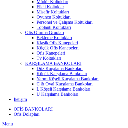
Müdür Koltukları
Fileli Koltuklar
Misafir Koltukları
Oyuncu Koltukları
Personel ve Çalışma Koltukları
Toplantı Koltukları
Ofis Oturma Grupları
Bekleme Koltukları
Klasik Ofis Kanepeleri
Küçük Ofis Kanepeleri
Ofis Kanepeleri
Tv Koltukları
KARŞILAMA BANKOLARI
Düz Karşılama Bankoları
Küçük Karşılama Bankoları
Yarım Köşeli Karşılama Bankoları
C & Oval Karşılama Bankoları
L Köşeli Karşılama Bankoları
U Karşılama Bankoları
İletişim
OFİS BANKOLARI
Ofis Dolapları
Menu