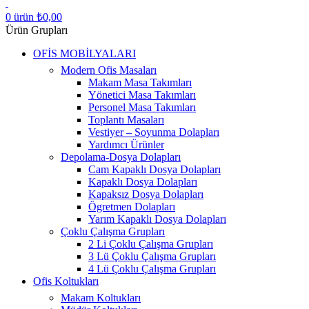
0
ürün
₺
0,00
Ürün Grupları
OFİS MOBİLYALARI
Modern Ofis Masaları
Makam Masa Takımları
Yönetici Masa Takımları
Personel Masa Takımları
Toplantı Masaları
Vestiyer – Soyunma Dolapları
Yardımcı Ürünler
Depolama-Dosya Dolapları
Cam Kapaklı Dosya Dolapları
Kapaklı Dosya Dolapları
Kapaksız Dosya Dolapları
Ögretmen Dolapları
Yarım Kapaklı Dosya Dolapları
Çoklu Çalışma Grupları
2 Li Çoklu Çalışma Grupları
3 Lü Çoklu Çalışma Grupları
4 Lü Çoklu Çalışma Grupları
Ofis Koltukları
Makam Koltukları