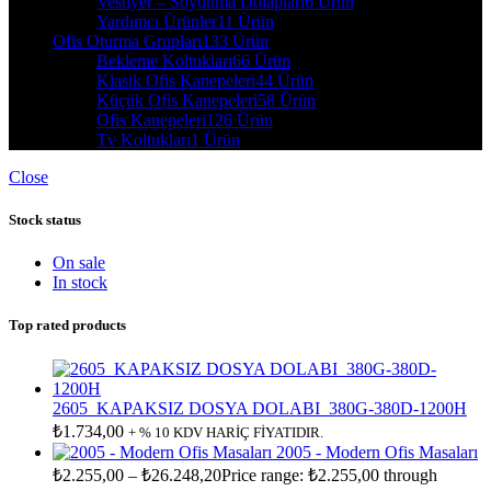
Vestiyer – Soyunma Dolapları
6 Ürün
Yardımcı Ürünler
11 Ürün
Ofis Oturma Grupları
133 Ürün
Bekleme Koltukları
66 Ürün
Klasik Ofis Kanepeleri
44 Ürün
Küçük Ofis Kanepeleri
58 Ürün
Ofis Kanepeleri
126 Ürün
Tv Koltukları
1 Ürün
Close
Stock status
On sale
In stock
Top rated products
2605_KAPAKSIZ DOSYA DOLABI_380G-380D-1200H
₺
1.734,00
+ % 10 KDV HARİÇ FİYATIDIR.
2005 - Modern Ofis Masaları
₺
2.255,00
–
₺
26.248,20
Price range: ₺2.255,00 through