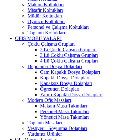
Makam Koltukları
Misafir Koltukları
Müdür Koltukları
Oyuncu Koltukları
Personel ve Çalışma Koltukları
Toplantı Koltukları
OFİS MOBİLYALARI
Çoklu Çalışma Grupları
2 Li Çoklu Çalışma Grupları
3 Lü Çoklu Çalışma Grupları
4 Lü Çoklu Çalışma Grupları
Depolama-Dosya Dolapları
Cam Kapaklı Dosya Dolapları
Kapaklı Dosya Dolapları
Kapaksız Dosya Dolapları
Ögretmen Dolapları
Yarım Kapaklı Dosya Dolapları
Modern Ofis Masaları
Makam Masa Takımları
Personel Masa Takımları
Yönetici Masa Takımları
Toplantı Masaları
Vestiyer – Soyunma Dolapları
Yardımcı Ürünler
Ofis Oturma Grupları