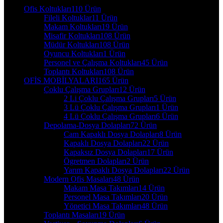
Ofis Koltukları
110 Ürün
Fileli Koltuklar
11 Ürün
Makam Koltukları
19 Ürün
Misafir Koltukları
108 Ürün
Müdür Koltukları
108 Ürün
Oyuncu Koltukları
1 Ürün
Personel ve Çalışma Koltukları
45 Ürün
Toplantı Koltukları
108 Ürün
OFİS MOBİLYALARI
165 Ürün
Çoklu Çalışma Grupları
12 Ürün
2 Li Çoklu Çalışma Grupları
5 Ürün
3 Lü Çoklu Çalışma Grupları
1 Ürün
4 Lü Çoklu Çalışma Grupları
6 Ürün
Depolama-Dosya Dolapları
72 Ürün
Cam Kapaklı Dosya Dolapları
8 Ürün
Kapaklı Dosya Dolapları
22 Ürün
Kapaksız Dosya Dolapları
17 Ürün
Ögretmen Dolapları
2 Ürün
Yarım Kapaklı Dosya Dolapları
22 Ürün
Modern Ofis Masaları
48 Ürün
Makam Masa Takımları
14 Ürün
Personel Masa Takımları
20 Ürün
Yönetici Masa Takımları
48 Ürün
Toplantı Masaları
19 Ürün