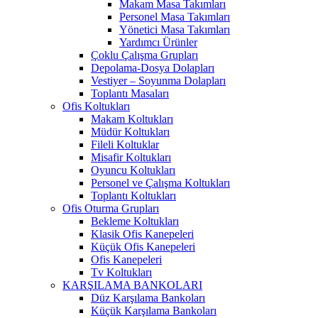
Makam Masa Takımları
Personel Masa Takımları
Yönetici Masa Takımları
Yardımcı Ürünler
Çoklu Çalışma Grupları
Depolama-Dosya Dolapları
Vestiyer – Soyunma Dolapları
Toplantı Masaları
Ofis Koltukları
Makam Koltukları
Müdür Koltukları
Fileli Koltuklar
Misafir Koltukları
Oyuncu Koltukları
Personel ve Çalışma Koltukları
Toplantı Koltukları
Ofis Oturma Grupları
Bekleme Koltukları
Klasik Ofis Kanepeleri
Küçük Ofis Kanepeleri
Ofis Kanepeleri
Tv Koltukları
KARŞILAMA BANKOLARI
Düz Karşılama Bankoları
Küçük Karşılama Bankoları