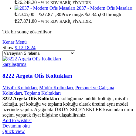
₺26.248,20
+ % 10 KDV HARİÇ FİYATIDIR.
2037 - Modern Ofis Masaları
₺
2.345,00
–
₺
27.871,80
Price range: ₺2.345,00 through
₺27.871,80
+ % 10 KDV HARİÇ FİYATIDIR.
Tek bir sonuç gösteriliyor
Kenar Menü
Show
9
12
18
24
karşılaştırma
8222 Argeta Ofis Koltukları
Misafir Koltukları
,
Müdür Koltukları
,
Personel ve Çalışma
Koltukları
,
Toplantı Koltukları
8222 Argeta Ofis Koltukları
koltuğumuz müdür koltuğu, misafir
koltuğu, şef koltuğu ve toplantı koltuğu olarak üretimi aynı model
üzerinde yapılır. Aşağıdaki ÜRÜN SEÇENEKLER kısmından ürün
seçimi yaparak fiyat bilgisine ulaşabilirsiniz.
Add to wishlist
Devamını oku
Quick view