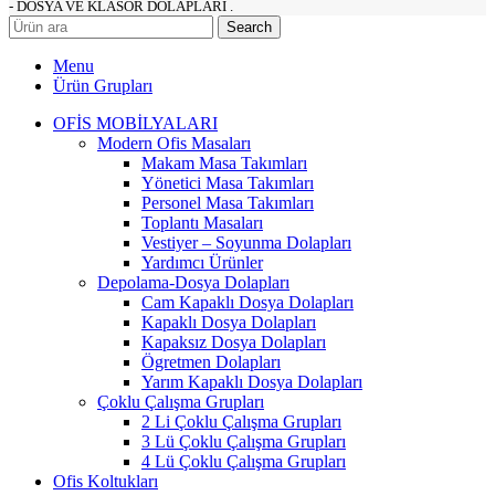
- DOSYA VE KLASÖR DOLAPLARI .
Search
Menu
Ürün Grupları
OFİS MOBİLYALARI
Modern Ofis Masaları
Makam Masa Takımları
Yönetici Masa Takımları
Personel Masa Takımları
Toplantı Masaları
Vestiyer – Soyunma Dolapları
Yardımcı Ürünler
Depolama-Dosya Dolapları
Cam Kapaklı Dosya Dolapları
Kapaklı Dosya Dolapları
Kapaksız Dosya Dolapları
Ögretmen Dolapları
Yarım Kapaklı Dosya Dolapları
Çoklu Çalışma Grupları
2 Li Çoklu Çalışma Grupları
3 Lü Çoklu Çalışma Grupları
4 Lü Çoklu Çalışma Grupları
Ofis Koltukları