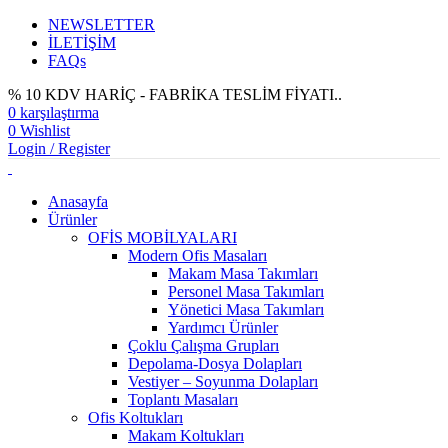
NEWSLETTER
İLETİŞİM
FAQs
% 10 KDV HARİÇ - FABRİKA TESLİM FİYATI..
0
karşılaştırma
0
Wishlist
Login / Register
Anasayfa
Ürünler
OFİS MOBİLYALARI
Modern Ofis Masaları
Makam Masa Takımları
Personel Masa Takımları
Yönetici Masa Takımları
Yardımcı Ürünler
Çoklu Çalışma Grupları
Depolama-Dosya Dolapları
Vestiyer – Soyunma Dolapları
Toplantı Masaları
Ofis Koltukları
Makam Koltukları