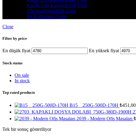
Küçük Ofis Kanepeleri
58 Ürün
Ofis Kanepeleri
126 Ürün
Tv Koltukları
1 Ürün
Close
Filter by price
En düşük fiyat
En yüksek fiyat
Stock status
On sale
In stock
Top rated products
B15__250G-500D-170H
₺
451,00
2
2039 - Modern Ofis Masaları
Tek bir sonuç gösteriliyor