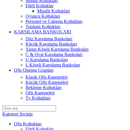
Müdür Koltukları
Fileli Koltuklar
Misafir Koltukları
Oyuncu Koltukları
Personel ve Çalışma Koltukları
Toplantı Koltukları
KARŞILAMA BANKOLARI
Düz Karşılama Bankoları
Küçük Karşılama Bankoları
Yarım Köşeli Karşılama Bankoları
C & Oval Karşılama Bankoları
U Karşılama Bankoları
L Köşeli Karşılama Bankoları
Ofis Oturma Grupları
Klasik Ofis Kanepeleri
Küçük Ofis Kanepeleri
Bekleme Koltukları
Ofis Kanepeleri
Tv Koltukları
Kategori Seçiniz
Ofis Koltukları
Fileli Koltuklar