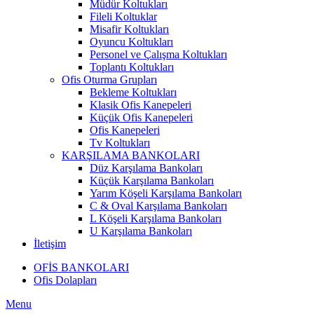
Müdür Koltukları
Fileli Koltuklar
Misafir Koltukları
Oyuncu Koltukları
Personel ve Çalışma Koltukları
Toplantı Koltukları
Ofis Oturma Grupları
Bekleme Koltukları
Klasik Ofis Kanepeleri
Küçük Ofis Kanepeleri
Ofis Kanepeleri
Tv Koltukları
KARŞILAMA BANKOLARI
Düz Karşılama Bankoları
Küçük Karşılama Bankoları
Yarım Köşeli Karşılama Bankoları
C & Oval Karşılama Bankoları
L Köşeli Karşılama Bankoları
U Karşılama Bankoları
İletişim
OFİS BANKOLARI
Ofis Dolapları
Menu