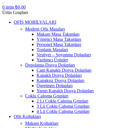
0
ürün
₺
0,00
Ürün Grupları
OFİS MOBİLYALARI
Modern Ofis Masaları
Makam Masa Takımları
Yönetici Masa Takımları
Personel Masa Takımları
Toplantı Masaları
Vestiyer – Soyunma Dolapları
Yardımcı Ürünler
Depolama-Dosya Dolapları
Cam Kapaklı Dosya Dolapları
Kapaklı Dosya Dolapları
Kapaksız Dosya Dolapları
Ögretmen Dolapları
Yarım Kapaklı Dosya Dolapları
Çoklu Çalışma Grupları
2 Li Çoklu Çalışma Grupları
3 Lü Çoklu Çalışma Grupları
4 Lü Çoklu Çalışma Grupları
Ofis Koltukları
Makam Koltukları