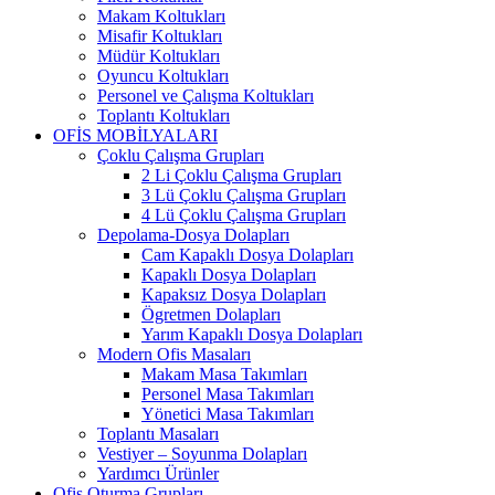
Makam Koltukları
Misafir Koltukları
Müdür Koltukları
Oyuncu Koltukları
Personel ve Çalışma Koltukları
Toplantı Koltukları
OFİS MOBİLYALARI
Çoklu Çalışma Grupları
2 Li Çoklu Çalışma Grupları
3 Lü Çoklu Çalışma Grupları
4 Lü Çoklu Çalışma Grupları
Depolama-Dosya Dolapları
Cam Kapaklı Dosya Dolapları
Kapaklı Dosya Dolapları
Kapaksız Dosya Dolapları
Ögretmen Dolapları
Yarım Kapaklı Dosya Dolapları
Modern Ofis Masaları
Makam Masa Takımları
Personel Masa Takımları
Yönetici Masa Takımları
Toplantı Masaları
Vestiyer – Soyunma Dolapları
Yardımcı Ürünler
Ofis Oturma Grupları