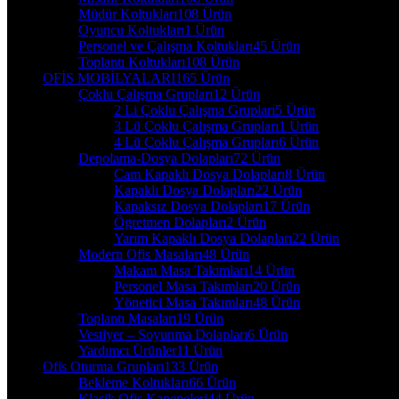
Müdür Koltukları
108 Ürün
Oyuncu Koltukları
1 Ürün
Personel ve Çalışma Koltukları
45 Ürün
Toplantı Koltukları
108 Ürün
OFİS MOBİLYALARI
165 Ürün
Çoklu Çalışma Grupları
12 Ürün
2 Li Çoklu Çalışma Grupları
5 Ürün
3 Lü Çoklu Çalışma Grupları
1 Ürün
4 Lü Çoklu Çalışma Grupları
6 Ürün
Depolama-Dosya Dolapları
72 Ürün
Cam Kapaklı Dosya Dolapları
8 Ürün
Kapaklı Dosya Dolapları
22 Ürün
Kapaksız Dosya Dolapları
17 Ürün
Ögretmen Dolapları
2 Ürün
Yarım Kapaklı Dosya Dolapları
22 Ürün
Modern Ofis Masaları
48 Ürün
Makam Masa Takımları
14 Ürün
Personel Masa Takımları
20 Ürün
Yönetici Masa Takımları
48 Ürün
Toplantı Masaları
19 Ürün
Vestiyer – Soyunma Dolapları
6 Ürün
Yardımcı Ürünler
11 Ürün
Ofis Oturma Grupları
133 Ürün
Bekleme Koltukları
66 Ürün
Klasik Ofis Kanepeleri
44 Ürün