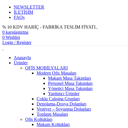
NEWSLETTER
İLETİŞİM
FAQs
% 10 KDV HARİÇ - FABRİKA TESLİM FİYATI..
0
karşılaştırma
0
Wishlist
Login / Register
Anasayfa
Ürünler
OFİS MOBİLYALARI
Modern Ofis Masaları
Makam Masa Takımları
Personel Masa Takımları
Yönetici Masa Takımları
Yardımcı Ürünler
Çoklu Çalışma Grupları
Depolama-Dosya Dolapları
Vestiyer – Soyunma Dolapları
Toplantı Masaları
Ofis Koltukları
Makam Koltukları