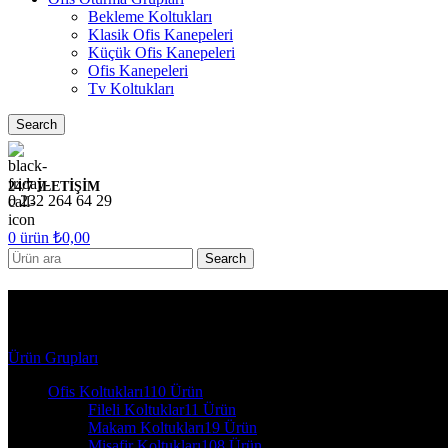
Bekleme Koltukları
Klasik Ofis Kanepeleri
Küçük Ofis Kanepeleri
Ofis Kanepeleri
Tv Koltukları
Search
24/7 İLETİŞİM
0 232 264 64 29
0
ürün
₺
0,00
Search
8148 SF Argeta Ofis Koltuk
Ürün Grupları
Ofis Koltukları
110 Ürün
Fileli Koltuklar
11 Ürün
Makam Koltukları
19 Ürün
Misafir Koltukları
108 Ürün