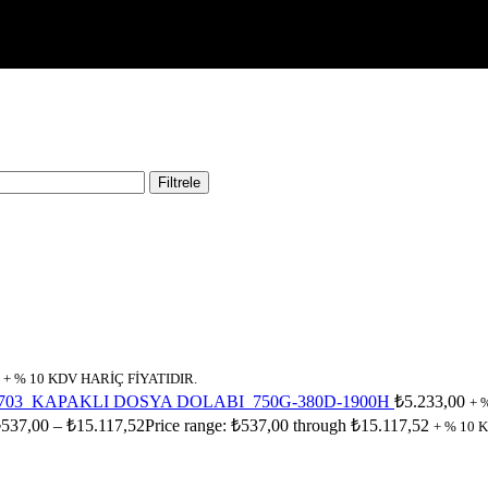
Filtrele
+ % 10 KDV HARİÇ FİYATIDIR.
703_KAPAKLI DOSYA DOLABI_750G-380D-1900H
₺
5.233,00
+ 
₺
537,00
–
₺
15.117,52
Price range: ₺537,00 through ₺15.117,52
+ % 10 