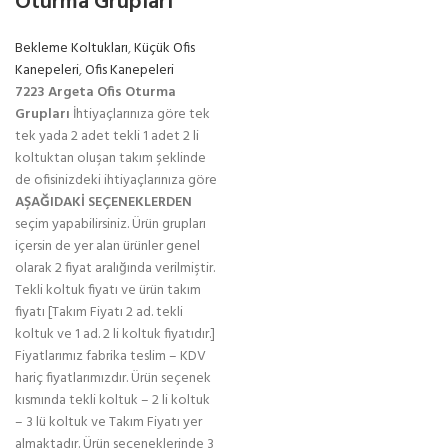
Oturma Grupları
Bekleme Koltukları
,
Küçük Ofis
Kanepeleri
,
Ofis Kanepeleri
7223 Argeta Ofis Oturma
Grupları
İhtiyaçlarınıza göre tek
tek yada 2 adet tekli 1 adet 2 li
koltuktan oluşan takım şeklinde
de ofisinizdeki ihtiyaçlarınıza göre
AŞAĞIDAKİ SEÇENEKLERDEN
seçim yapabilirsiniz. Ürün grupları
içersin de yer alan ürünler genel
olarak 2 fiyat aralığında verilmiştir.
Tekli koltuk fiyatı ve ürün takım
fiyatı [Takım Fiyatı 2 ad. tekli
koltuk ve 1 ad. 2 li koltuk fiyatıdır.]
Fiyatlarımız fabrika teslim – KDV
hariç fiyatlarımızdır. Ürün seçenek
kısmında tekli koltuk – 2 li koltuk
– 3 lü koltuk ve Takım Fiyatı yer
almaktadır. Ürün seçeneklerinde 3