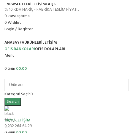
NEWSLETTER
İLETİŞİM
FAQS
% 10 KDV HARİÇ - FABRİKA TESLİM FİYATI..
0
karşılaştırma
0
Wishlist
Login / Register
ANASAYFA
ÜRÜNLER
İLETIŞIM
OFİS BANKOLARI
OFIS DOLAPLARI
Menu
0
ürün
₺
0,00
Ürün Grupları
Kategori Seçiniz
Search
24/7 İLETİŞİM
0 232 264 64 29
0
ürün
₺
0,00