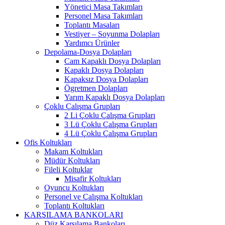
Yönetici Masa Takımları
Personel Masa Takımları
Toplantı Masaları
Vestiyer – Soyunma Dolapları
Yardımcı Ürünler
Depolama-Dosya Dolapları
Cam Kapaklı Dosya Dolapları
Kapaklı Dosya Dolapları
Kapaksız Dosya Dolapları
Ögretmen Dolapları
Yarım Kapaklı Dosya Dolapları
Çoklu Çalışma Grupları
2 Li Çoklu Çalışma Grupları
3 Lü Çoklu Çalışma Grupları
4 Lü Çoklu Çalışma Grupları
Ofis Koltukları
Makam Koltukları
Müdür Koltukları
Fileli Koltuklar
Misafir Koltukları
Oyuncu Koltukları
Personel ve Çalışma Koltukları
Toplantı Koltukları
KARŞILAMA BANKOLARI
Düz Karşılama Bankoları