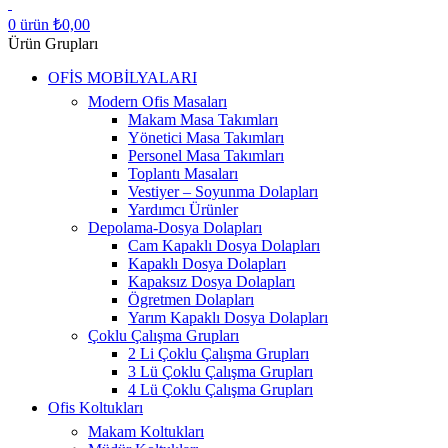
0
ürün
₺
0,00
Ürün Grupları
OFİS MOBİLYALARI
Modern Ofis Masaları
Makam Masa Takımları
Yönetici Masa Takımları
Personel Masa Takımları
Toplantı Masaları
Vestiyer – Soyunma Dolapları
Yardımcı Ürünler
Depolama-Dosya Dolapları
Cam Kapaklı Dosya Dolapları
Kapaklı Dosya Dolapları
Kapaksız Dosya Dolapları
Ögretmen Dolapları
Yarım Kapaklı Dosya Dolapları
Çoklu Çalışma Grupları
2 Li Çoklu Çalışma Grupları
3 Lü Çoklu Çalışma Grupları
4 Lü Çoklu Çalışma Grupları
Ofis Koltukları
Makam Koltukları