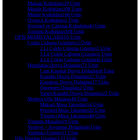
Makam Koltukları
19 Ürün
Misafir Koltukları
108 Ürün
Müdür Koltukları
108 Ürün
Oyuncu Koltukları
1 Ürün
Personel ve Çalışma Koltukları
45 Ürün
Toplantı Koltukları
108 Ürün
OFİS MOBİLYALARI
165 Ürün
Çoklu Çalışma Grupları
12 Ürün
2 Li Çoklu Çalışma Grupları
5 Ürün
3 Lü Çoklu Çalışma Grupları
1 Ürün
4 Lü Çoklu Çalışma Grupları
6 Ürün
Depolama-Dosya Dolapları
72 Ürün
Cam Kapaklı Dosya Dolapları
8 Ürün
Kapaklı Dosya Dolapları
22 Ürün
Kapaksız Dosya Dolapları
17 Ürün
Ögretmen Dolapları
2 Ürün
Yarım Kapaklı Dosya Dolapları
22 Ürün
Modern Ofis Masaları
48 Ürün
Makam Masa Takımları
14 Ürün
Personel Masa Takımları
20 Ürün
Yönetici Masa Takımları
48 Ürün
Toplantı Masaları
19 Ürün
Vestiyer – Soyunma Dolapları
6 Ürün
Yardımcı Ürünler
11 Ürün
Ofis Oturma Grupları
133 Ürün