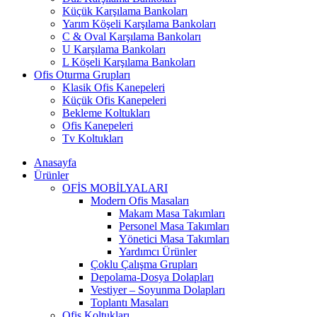
Küçük Karşılama Bankoları
Yarım Köşeli Karşılama Bankoları
C & Oval Karşılama Bankoları
U Karşılama Bankoları
L Köşeli Karşılama Bankoları
Ofis Oturma Grupları
Klasik Ofis Kanepeleri
Küçük Ofis Kanepeleri
Bekleme Koltukları
Ofis Kanepeleri
Tv Koltukları
Anasayfa
Ürünler
OFİS MOBİLYALARI
Modern Ofis Masaları
Makam Masa Takımları
Personel Masa Takımları
Yönetici Masa Takımları
Yardımcı Ürünler
Çoklu Çalışma Grupları
Depolama-Dosya Dolapları
Vestiyer – Soyunma Dolapları
Toplantı Masaları
Ofis Koltukları