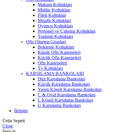
Makam Koltukları
Müdür Koltukları
Fileli Koltuklar
Misafir Koltukları
Oyuncu Koltukları
Personel ve Çalışma Koltukları
Toplantı Koltukları
Ofis Oturma Grupları
Bekleme Koltukları
Klasik Ofis Kanepeleri
Küçük Ofis Kanepeleri
Ofis Kanepeleri
Tv Koltukları
KARŞILAMA BANKOLARI
Düz Karşılama Bankoları
Küçük Karşılama Bankoları
Yarım Köşeli Karşılama Bankoları
C & Oval Karşılama Bankoları
L Köşeli Karşılama Bankoları
U Karşılama Bankoları
İletişim
Ürün Sepeti
Close
Sign in