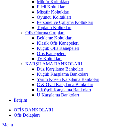
Müdür Koltukları
Fileli Koltuklar
Misafir Koltukları
Oyuncu Koltukları
Personel ve Çalışma Koltukları
Toplantı Koltukları
Ofis Oturma Grupları
Bekleme Koltukları
Klasik Ofis Kanepeleri
Küçük Ofis Kanepeleri
Ofis Kanepeleri
Tv Koltukları
KARŞILAMA BANKOLARI
Düz Karşılama Bankoları
Küçük Karşılama Bankoları
Yarım Köşeli Karşılama Bankoları
C & Oval Karşılama Bankoları
L Köşeli Karşılama Bankoları
U Karşılama Bankoları
İletişim
OFİS BANKOLARI
Ofis Dolapları
Menu