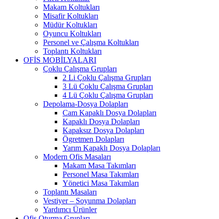
Makam Koltukları
Misafir Koltukları
Müdür Koltukları
Oyuncu Koltukları
Personel ve Çalışma Koltukları
Toplantı Koltukları
OFİS MOBİLYALARI
Çoklu Çalışma Grupları
2 Li Çoklu Çalışma Grupları
3 Lü Çoklu Çalışma Grupları
4 Lü Çoklu Çalışma Grupları
Depolama-Dosya Dolapları
Cam Kapaklı Dosya Dolapları
Kapaklı Dosya Dolapları
Kapaksız Dosya Dolapları
Ögretmen Dolapları
Yarım Kapaklı Dosya Dolapları
Modern Ofis Masaları
Makam Masa Takımları
Personel Masa Takımları
Yönetici Masa Takımları
Toplantı Masaları
Vestiyer – Soyunma Dolapları
Yardımcı Ürünler
Ofis Oturma Grupları