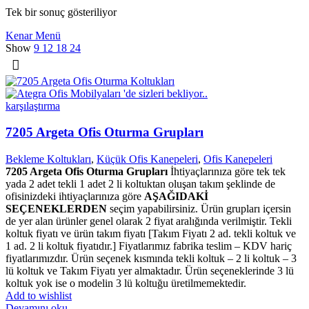
Tek bir sonuç gösteriliyor
Kenar Menü
Show
9
12
18
24
karşılaştırma
7205 Argeta Ofis Oturma Grupları
Bekleme Koltukları
,
Küçük Ofis Kanepeleri
,
Ofis Kanepeleri
7205 Argeta Ofis Oturma Grupları
İhtiyaçlarınıza göre tek tek
yada 2 adet tekli 1 adet 2 li koltuktan oluşan takım şeklinde de
ofisinizdeki ihtiyaçlarınıza göre
AŞAĞIDAKİ
SEÇENEKLERDEN
seçim yapabilirsiniz. Ürün grupları içersin
de yer alan ürünler genel olarak 2 fiyat aralığında verilmiştir. Tekli
koltuk fiyatı ve ürün takım fiyatı [Takım Fiyatı 2 ad. tekli koltuk ve
1 ad. 2 li koltuk fiyatıdır.] Fiyatlarımız fabrika teslim – KDV hariç
fiyatlarımızdır. Ürün seçenek kısmında tekli koltuk – 2 li koltuk – 3
lü koltuk ve Takım Fiyatı yer almaktadır. Ürün seçeneklerinde 3 lü
koltuk yok ise o modelin 3 lü koltuğu üretilmemektedir.
Add to wishlist
Devamını oku