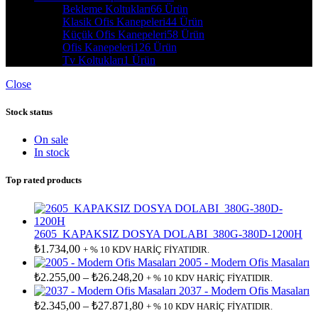
Bekleme Koltukları
66 Ürün
Klasik Ofis Kanepeleri
44 Ürün
Küçük Ofis Kanepeleri
58 Ürün
Ofis Kanepeleri
126 Ürün
Tv Koltukları
1 Ürün
Close
Stock status
On sale
In stock
Top rated products
2605_KAPAKSIZ DOSYA DOLABI_380G-380D-1200H
₺
1.734,00
+ % 10 KDV HARİÇ FİYATIDIR.
2005 - Modern Ofis Masaları
₺
2.255,00
–
₺
26.248,20
+ % 10 KDV HARİÇ FİYATIDIR.
2037 - Modern Ofis Masaları
₺
2.345,00
–
₺
27.871,80
+ % 10 KDV HARİÇ FİYATIDIR.