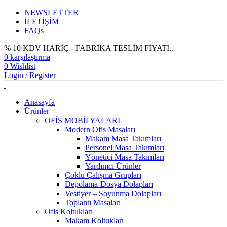
NEWSLETTER
İLETİŞİM
FAQs
% 10 KDV HARİÇ - FABRİKA TESLİM FİYATI..
0
karşılaştırma
0
Wishlist
Login / Register
Anasayfa
Ürünler
OFİS MOBİLYALARI
Modern Ofis Masaları
Makam Masa Takımları
Personel Masa Takımları
Yönetici Masa Takımları
Yardımcı Ürünler
Çoklu Çalışma Grupları
Depolama-Dosya Dolapları
Vestiyer – Soyunma Dolapları
Toplantı Masaları
Ofis Koltukları
Makam Koltukları