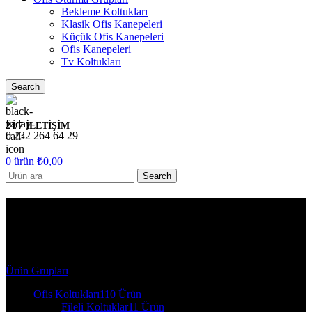
Bekleme Koltukları
Klasik Ofis Kanepeleri
Küçük Ofis Kanepeleri
Ofis Kanepeleri
Tv Koltukları
Search
24/7 İLETİŞİM
0 232 264 64 29
0
ürün
₺
0,00
Search
7205 GA-Argeta Ofis Oturma
Grupları-TEKLİ_KOLTUK
Ürün Grupları
Ofis Koltukları
110 Ürün
Fileli Koltuklar
11 Ürün