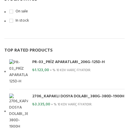
On sale
In stock
TOP RATED PRODUCTS
PR-03_PRİZ APARATLARI_206G-125D-H
₺
1.123,00
+ % 10 KDV HARİÇ FİYATIDIR.
2706_KAPAKLI DOSYA DOLABI_380G-380D-1900H
₺
3.335,00
+ % 10 KDV HARİÇ FİYATIDIR.