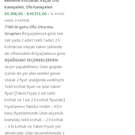
Bekleme Koltukları
,
Küçük Ofis
Kanepeleri
,
Ofis Kanepeleri
₺
5.258,00
–
₺
16.513,00
+ % 10 KDV
HARİÇ FİYATIDIR.
7160 Argeta Ofis Oturma
Grupları
İhtiyaçlarınıza göre tek
tek yada 2 adet tekli 1 adet 2 li
koltuktan oluşan takım şeklinde
de ofisinizdeki ihtiyaçlarınıza göre
AŞAĞIDAKİ SEÇENEKLERDEN
seçim yapabilirsiniz. Ürün grupları
içersin de yer alan ürünler genel
olarak 2 fiyat aralığında verilmiştir.
Tekli koltuk fiyatı ve ürün takım
fiyatı [Takım Fiyatı 2 ad. tekli
koltuk ve 1 ad. 2 li koltuk fiyatıdır.]
Fiyatlarımız fabrika teslim – KDV
hariç fiyatlarımızdır. Ürün seçenek
kısmında tekli koltuk – 2 li koltuk
– 3 lü koltuk ve Takım Fiyatı yer
almaktadır. Ürün seçeneklerinde 3