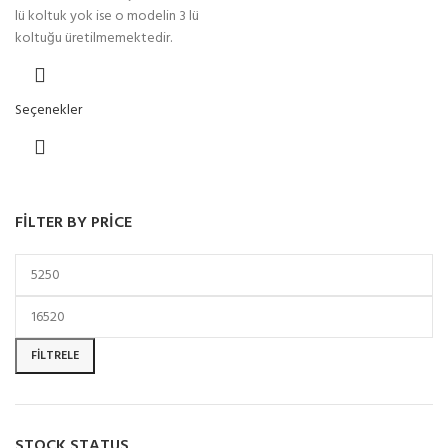
lü koltuk yok ise o modelin 3 lü
koltuğu üretilmemektedir.
Seçenekler
FILTER BY PRICE
FILTRELE
STOCK STATUS