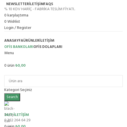
NEWSLETTER
İLETİŞİM
FAQS
% 10 KDV HARİÇ - FABRİKA TESLİM FİYATI..
0
karşılaştırma
0
Wishlist
Login / Register
ANASAYFA
ÜRÜNLER
İLETIŞIM
OFİS BANKOLARI
OFIS DOLAPLARI
Menu
0
ürün
₺
0,00
Ürün Grupları
Kategori Seçiniz
Search
24/7 İLETİŞİM
0 232 264 64 29
0
ürün
₺
0,00