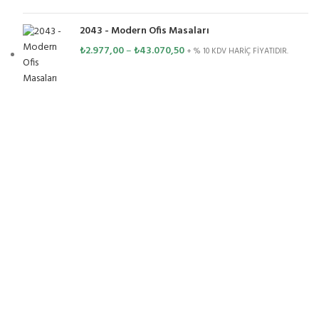
2043 - Modern Ofis Masaları
₺
2.977,00
–
₺
43.070,50
+ % 10 KDV HARİÇ FİYATIDIR.