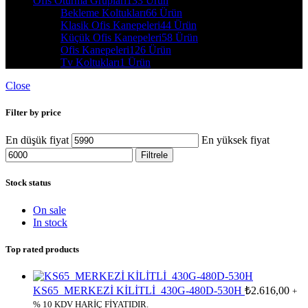
Ofis Oturma Grupları
133 Ürün
Bekleme Koltukları
66 Ürün
Klasik Ofis Kanepeleri
44 Ürün
Küçük Ofis Kanepeleri
58 Ürün
Ofis Kanepeleri
126 Ürün
Tv Koltukları
1 Ürün
Close
Filter by price
En düşük fiyat
En yüksek fiyat
Filtrele
Stock status
On sale
In stock
Top rated products
KS65_MERKEZİ KİLİTLİ_430G-480D-530H
₺
2.616,00
+
% 10 KDV HARİÇ FİYATIDIR.