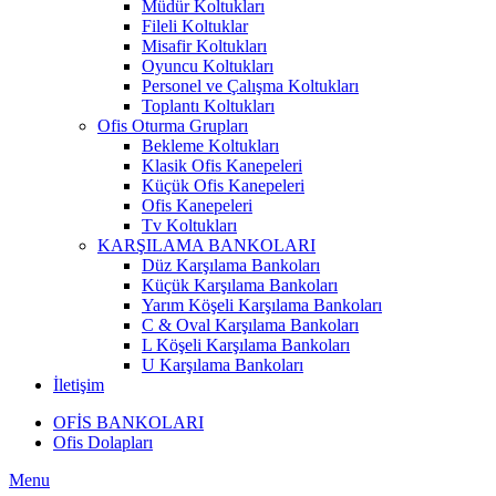
Müdür Koltukları
Fileli Koltuklar
Misafir Koltukları
Oyuncu Koltukları
Personel ve Çalışma Koltukları
Toplantı Koltukları
Ofis Oturma Grupları
Bekleme Koltukları
Klasik Ofis Kanepeleri
Küçük Ofis Kanepeleri
Ofis Kanepeleri
Tv Koltukları
KARŞILAMA BANKOLARI
Düz Karşılama Bankoları
Küçük Karşılama Bankoları
Yarım Köşeli Karşılama Bankoları
C & Oval Karşılama Bankoları
L Köşeli Karşılama Bankoları
U Karşılama Bankoları
İletişim
OFİS BANKOLARI
Ofis Dolapları
Menu