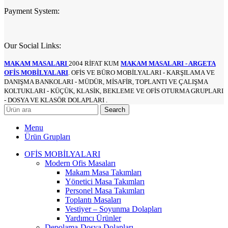
Payment System:
Our Social Links:
MAKAM MASALARI
2004 RİFAT KUM
MAKAM MASALARI - ARGETA
OFİS MOBİLYALARI
. OFİS VE BÜRO MOBİLYALARI - KARŞILAMA VE
DANIŞMA BANKOLARI - MÜDÜR, MİSAFİR, TOPLANTI VE ÇALIŞMA
KOLTUKLARI - KÜÇÜK, KLASİK, BEKLEME VE OFİS OTURMA GRUPLARI
- DOSYA VE KLASÖR DOLAPLARI .
Search
Menu
Ürün Grupları
OFİS MOBİLYALARI
Modern Ofis Masaları
Makam Masa Takımları
Yönetici Masa Takımları
Personel Masa Takımları
Toplantı Masaları
Vestiyer – Soyunma Dolapları
Yardımcı Ürünler
Depolama-Dosya Dolapları