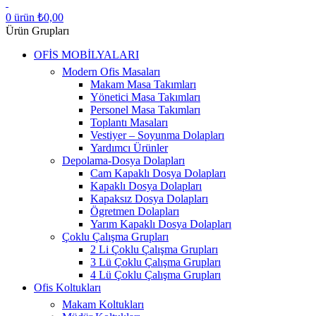
0
ürün
₺
0,00
Ürün Grupları
OFİS MOBİLYALARI
Modern Ofis Masaları
Makam Masa Takımları
Yönetici Masa Takımları
Personel Masa Takımları
Toplantı Masaları
Vestiyer – Soyunma Dolapları
Yardımcı Ürünler
Depolama-Dosya Dolapları
Cam Kapaklı Dosya Dolapları
Kapaklı Dosya Dolapları
Kapaksız Dosya Dolapları
Ögretmen Dolapları
Yarım Kapaklı Dosya Dolapları
Çoklu Çalışma Grupları
2 Li Çoklu Çalışma Grupları
3 Lü Çoklu Çalışma Grupları
4 Lü Çoklu Çalışma Grupları
Ofis Koltukları
Makam Koltukları