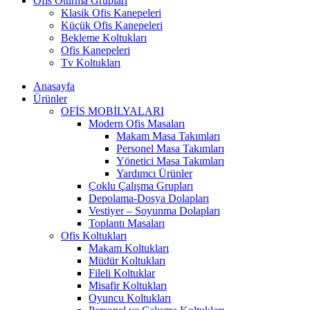
Ofis Oturma Grupları
Klasik Ofis Kanepeleri
Küçük Ofis Kanepeleri
Bekleme Koltukları
Ofis Kanepeleri
Tv Koltukları
Anasayfa
Ürünler
OFİS MOBİLYALARI
Modern Ofis Masaları
Makam Masa Takımları
Personel Masa Takımları
Yönetici Masa Takımları
Yardımcı Ürünler
Çoklu Çalışma Grupları
Depolama-Dosya Dolapları
Vestiyer – Soyunma Dolapları
Toplantı Masaları
Ofis Koltukları
Makam Koltukları
Müdür Koltukları
Fileli Koltuklar
Misafir Koltukları
Oyuncu Koltukları