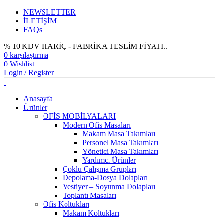
NEWSLETTER
İLETİŞİM
FAQs
% 10 KDV HARİÇ - FABRİKA TESLİM FİYATI..
0
karşılaştırma
0
Wishlist
Login / Register
Anasayfa
Ürünler
OFİS MOBİLYALARI
Modern Ofis Masaları
Makam Masa Takımları
Personel Masa Takımları
Yönetici Masa Takımları
Yardımcı Ürünler
Çoklu Çalışma Grupları
Depolama-Dosya Dolapları
Vestiyer – Soyunma Dolapları
Toplantı Masaları
Ofis Koltukları
Makam Koltukları