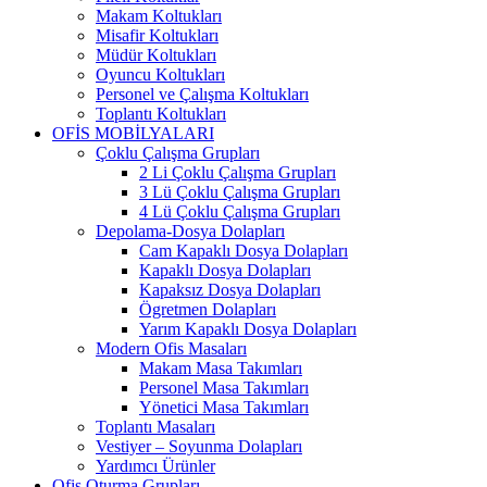
Makam Koltukları
Misafir Koltukları
Müdür Koltukları
Oyuncu Koltukları
Personel ve Çalışma Koltukları
Toplantı Koltukları
OFİS MOBİLYALARI
Çoklu Çalışma Grupları
2 Li Çoklu Çalışma Grupları
3 Lü Çoklu Çalışma Grupları
4 Lü Çoklu Çalışma Grupları
Depolama-Dosya Dolapları
Cam Kapaklı Dosya Dolapları
Kapaklı Dosya Dolapları
Kapaksız Dosya Dolapları
Ögretmen Dolapları
Yarım Kapaklı Dosya Dolapları
Modern Ofis Masaları
Makam Masa Takımları
Personel Masa Takımları
Yönetici Masa Takımları
Toplantı Masaları
Vestiyer – Soyunma Dolapları
Yardımcı Ürünler
Ofis Oturma Grupları