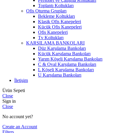
Personel ve Çalışma Koltukları
Toplantı Koltukları
Ofis Oturma Grupları
Bekleme Koltukları
Klasik Ofis Kanepeleri
Küçük Ofis Kanepeleri
Ofis Kanepeleri
Tv Koltukları
KARŞILAMA BANKOLARI
Düz Karşılama Bankoları
Küçük Karşılama Bankoları
Yarım Köşeli Karşılama Bankoları
C & Oval Karşılama Bankoları
L Köşeli Karşılama Bankoları
U Karşılama Bankoları
İletişim
Ürün Sepeti
Close
Sign in
Close
No account yet?
Create an Account
Filters