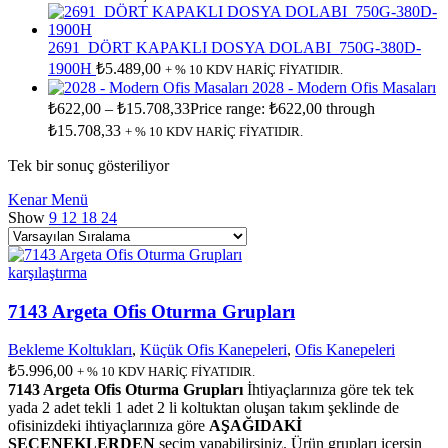
2691_DÖRT KAPAKLI DOSYA DOLABI_750G-380D-
1900H
₺
5.489,00
+ % 10 KDV HARİÇ FİYATIDIR.
2028 - Modern Ofis Masaları
₺
622,00
–
₺
15.708,33
Price range: ₺622,00 through
₺15.708,33
+ % 10 KDV HARİÇ FİYATIDIR.
Tek bir sonuç gösteriliyor
Kenar Menü
Show
9
12
18
24
karşılaştırma
7143 Argeta Ofis Oturma Grupları
Bekleme Koltukları
,
Küçük Ofis Kanepeleri
,
Ofis Kanepeleri
₺
5.996,00
+ % 10 KDV HARİÇ FİYATIDIR.
7143 Argeta Ofis Oturma Grupları
İhtiyaçlarınıza göre tek tek
yada 2 adet tekli 1 adet 2 li koltuktan oluşan takım şeklinde de
ofisinizdeki ihtiyaçlarınıza göre
AŞAĞIDAKİ
SEÇENEKLERDEN
seçim yapabilirsiniz. Ürün grupları içersin