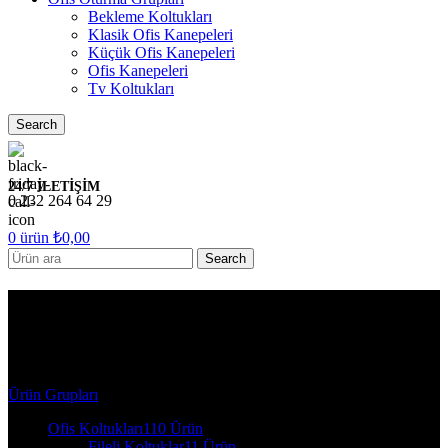
Bekleme Koltukları
Klasik Ofis Kanepeleri
Küçük Ofis Kanepeleri
Ofis Kanepeleri
Tv Koltukları
Search
24/7 İLETİŞİM
0 232 264 64 29
0
ürün
₺
0,00
Search
7143 Argeta Ofis Oturma
Grupları
Ürün Grupları
Ofis Koltukları
110 Ürün
Fileli Koltuklar
11 Ürün