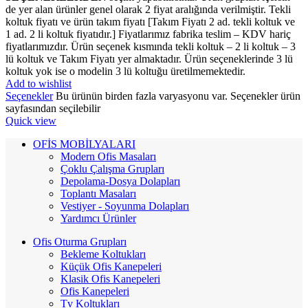
de yer alan ürünler genel olarak 2 fiyat aralığında verilmiştir. Tekli
koltuk fiyatı ve ürün takım fiyatı [Takım Fiyatı 2 ad. tekli koltuk ve
1 ad. 2 li koltuk fiyatıdır.] Fiyatlarımız fabrika teslim – KDV hariç
fiyatlarımızdır. Ürün seçenek kısmında tekli koltuk – 2 li koltuk – 3
lü koltuk ve Takım Fiyatı yer almaktadır. Ürün seçeneklerinde 3 lü
koltuk yok ise o modelin 3 lü koltuğu üretilmemektedir.
Add to wishlist
Seçenekler
Bu ürünün birden fazla varyasyonu var. Seçenekler ürün
sayfasından seçilebilir
Quick view
OFİS MOBİLYALARI
Modern Ofis Masaları
Çoklu Çalışma Grupları
Depolama-Dosya Dolapları
Toplantı Masaları
Vestiyer - Soyunma Dolapları
Yardımcı Ürünler
Ofis Oturma Grupları
Bekleme Koltukları
Küçük Ofis Kanepeleri
Klasik Ofis Kanepeleri
Ofis Kanepeleri
Tv Koltukları