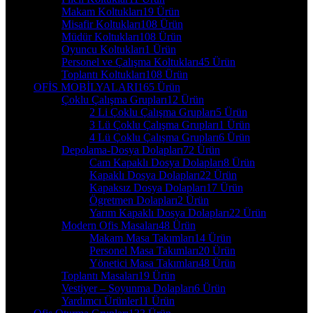
Makam Koltukları
19 Ürün
Misafir Koltukları
108 Ürün
Müdür Koltukları
108 Ürün
Oyuncu Koltukları
1 Ürün
Personel ve Çalışma Koltukları
45 Ürün
Toplantı Koltukları
108 Ürün
OFİS MOBİLYALARI
165 Ürün
Çoklu Çalışma Grupları
12 Ürün
2 Li Çoklu Çalışma Grupları
5 Ürün
3 Lü Çoklu Çalışma Grupları
1 Ürün
4 Lü Çoklu Çalışma Grupları
6 Ürün
Depolama-Dosya Dolapları
72 Ürün
Cam Kapaklı Dosya Dolapları
8 Ürün
Kapaklı Dosya Dolapları
22 Ürün
Kapaksız Dosya Dolapları
17 Ürün
Ögretmen Dolapları
2 Ürün
Yarım Kapaklı Dosya Dolapları
22 Ürün
Modern Ofis Masaları
48 Ürün
Makam Masa Takımları
14 Ürün
Personel Masa Takımları
20 Ürün
Yönetici Masa Takımları
48 Ürün
Toplantı Masaları
19 Ürün
Vestiyer – Soyunma Dolapları
6 Ürün
Yardımcı Ürünler
11 Ürün