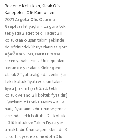
Bekleme Koltukları
,
Klasik Ofis
Kanepeleri
,
Ofis Kanepeleri
7071 Argeta Ofis Oturma
Grupları
İhtiyaçlarınıza göre tek
tek yada 2 adet tekli 1 adet 2 li
koltuktan oluşan takım şeklinde
de ofisinizdeki ihtiyaçlarınıza göre
AŞAĞIDAKİ SEÇENEKLERDEN
seçim yapabilirsiniz. Ürün grupları
içersin de yer alan ürünler genel
olarak 2 fiyat aralığında verilmiştir.
Tekli koltuk fiyatı ve ürün takım
fiyatı [Takım Fiyatı 2 ad. tekli
koltuk ve 1 ad. 2 li koltuk fiyatıdır.]
Fiyatlarımız fabrika teslim – KDV
hariç fiyatlarımızdır. Ürün seçenek
kısmında tekli koltuk – 2 li koltuk
– 3 lü koltuk ve Takım Fiyatı yer
almaktadır. Ürün seçeneklerinde 3
lü koltuk yok ise o modelin 3 lü