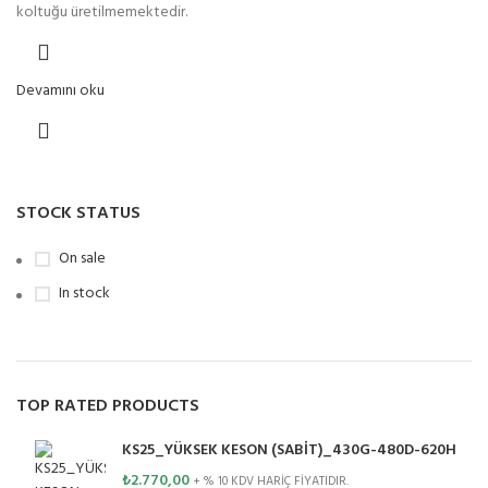
koltuğu üretilmemektedir.
Devamını oku
STOCK STATUS
On sale
In stock
TOP RATED PRODUCTS
KS25_YÜKSEK KESON (SABİT)_430G-480D-620H
₺
2.770,00
+ % 10 KDV HARİÇ FİYATIDIR.