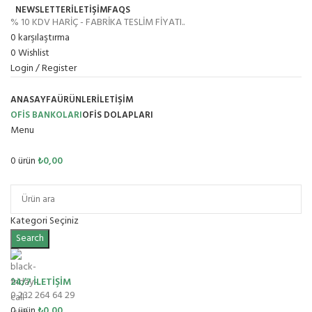
NEWSLETTER
İLETİŞİM
FAQS
% 10 KDV HARİÇ - FABRİKA TESLİM FİYATI..
0
karşılaştırma
0
Wishlist
Login / Register
ANASAYFA
ÜRÜNLER
İLETIŞIM
OFİS BANKOLARI
OFIS DOLAPLARI
Menu
0
ürün
₺
0,00
Ürün Grupları
Kategori Seçiniz
Search
24/7 İLETİŞİM
0 232 264 64 29
0
ürün
₺
0,00