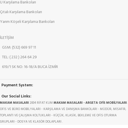
U Karşılama Bankoları
Çıtalı Karşılama Bankoları
Yarım Köşeli Karşılama Bankoları
İLETİŞİM
GSM: (532) 669 97 11
TEL: ( 232 ) 264 64 29
619/1 SK NO: 16-18/A BUCA İZMİR
Payment System:
Our Social Links:
MAKAM MASALARI
2004 RİFAT KUM
MAKAM MASALARI - ARGETA OFİS MOBİLYALARI
.
OFİS VE BÜRO MOBİLYALARI - KARŞILAMA VE DANIŞMA BANKOLARI - MÜDÜR, MİSAFİR,
TOPLANTI VE ÇALIŞMA KOLTUKLARI - KÜÇÜK, KLASİK, BEKLEME VE OFİS OTURMA
GRUPLARI - DOSYA VE KLASÖR DOLAPLARI .