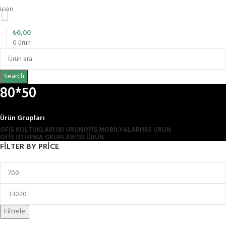
₺
0,00
0
ürün
Search
80*50
Ürün Grupları
OFIS KOLTUKLARI
110 ÜRÜN
OFİS MOBİLYALARI
165 ÜRÜN
OFIS OTURMA GRUPLARI
133 ÜRÜN
FILTER BY PRICE
Filtrele