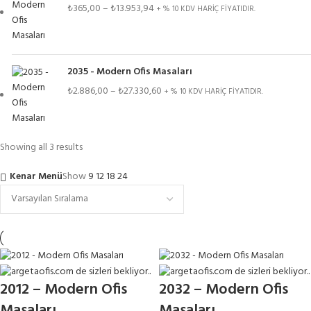
₺
365,00
–
₺
13.953,94
+ % 10 KDV HARİÇ FİYATIDIR.
2035 - Modern Ofis Masaları
₺
2.886,00
–
₺
27.330,60
+ % 10 KDV HARİÇ FİYATIDIR.
Showing all 3 results
Kenar Menü
Show
9
12
18
24
2012 – Modern Ofis
2032 – Modern Ofis
Masaları
Masaları