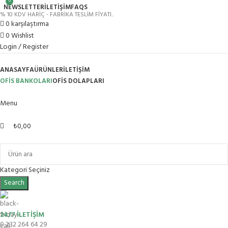
0
NEWSLETTER
İLETİŞİM
FAQS
% 10 KDV HARİÇ - FABRİKA TESLİM FİYATI..
0
karşılaştırma
0
Wishlist
Login / Register
ANASAYFA
ÜRÜNLER
İLETIŞIM
OFİS BANKOLARI
OFIS DOLAPLARI
Menu
₺
0,00
Ürün Grupları
Kategori Seçiniz
Search
24/7 İLETİŞİM
0 232 264 64 29