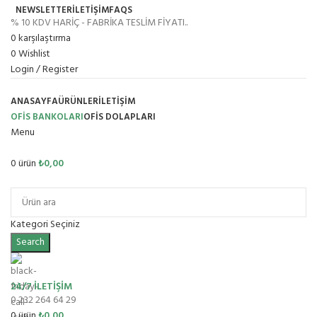
NEWSLETTER
İLETİŞİM
FAQS
% 10 KDV HARİÇ - FABRİKA TESLİM FİYATI..
0
karşılaştırma
0
Wishlist
Login / Register
ANASAYFA
ÜRÜNLER
İLETIŞIM
OFİS BANKOLARI
OFIS DOLAPLARI
Menu
0
ürün
₺
0,00
Ürün Grupları
Kategori Seçiniz
Search
24/7 İLETİŞİM
0 232 264 64 29
0
ürün
₺
0,00