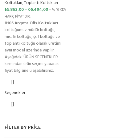
Koltukları
,
Toplantı Koltukları
₺
5.863,00
–
₺
6.494,00
+ % 10 KDV
HARİÇ FİYATIDIR.
8105 Argeta Ofis Koltukları
koltuğumuz müdür koltuğu,
misafir koltuğu, şef koltuğu ve
toplantı koltuğu olarak üretimi
aynı model üzerinde yapılır.
Aşağıdaki ÜRÜN SEÇENEKLER
kısmından ürün seçimi yaparak
fiyat bilgisine ulaşabilirsiniz.
Seçenekler
FILTER BY PRICE