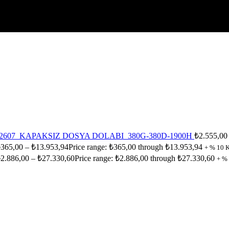
2607_KAPAKSIZ DOSYA DOLABI_380G-380D-1900H
₺
2.555,00
₺
365,00
–
₺
13.953,94
Price range: ₺365,00 through ₺13.953,94
+ % 10 
₺
2.886,00
–
₺
27.330,60
Price range: ₺2.886,00 through ₺27.330,60
+ %