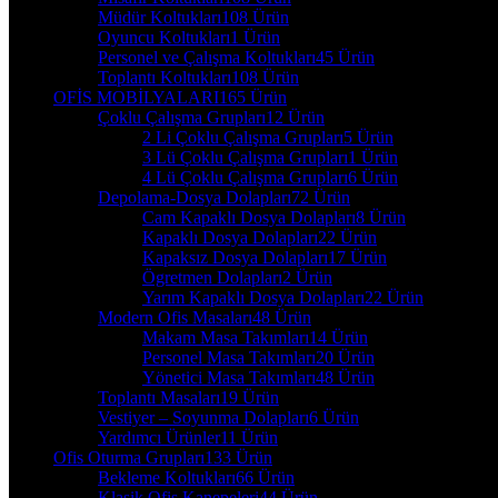
Müdür Koltukları
108 Ürün
Oyuncu Koltukları
1 Ürün
Personel ve Çalışma Koltukları
45 Ürün
Toplantı Koltukları
108 Ürün
OFİS MOBİLYALARI
165 Ürün
Çoklu Çalışma Grupları
12 Ürün
2 Li Çoklu Çalışma Grupları
5 Ürün
3 Lü Çoklu Çalışma Grupları
1 Ürün
4 Lü Çoklu Çalışma Grupları
6 Ürün
Depolama-Dosya Dolapları
72 Ürün
Cam Kapaklı Dosya Dolapları
8 Ürün
Kapaklı Dosya Dolapları
22 Ürün
Kapaksız Dosya Dolapları
17 Ürün
Ögretmen Dolapları
2 Ürün
Yarım Kapaklı Dosya Dolapları
22 Ürün
Modern Ofis Masaları
48 Ürün
Makam Masa Takımları
14 Ürün
Personel Masa Takımları
20 Ürün
Yönetici Masa Takımları
48 Ürün
Toplantı Masaları
19 Ürün
Vestiyer – Soyunma Dolapları
6 Ürün
Yardımcı Ürünler
11 Ürün
Ofis Oturma Grupları
133 Ürün
Bekleme Koltukları
66 Ürün
Klasik Ofis Kanepeleri
44 Ürün