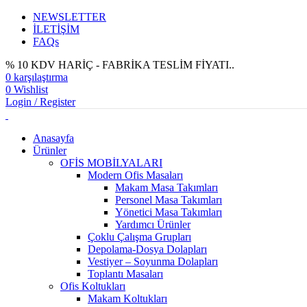
NEWSLETTER
İLETİŞİM
FAQs
% 10 KDV HARİÇ - FABRİKA TESLİM FİYATI..
0
karşılaştırma
0
Wishlist
Login / Register
Anasayfa
Ürünler
OFİS MOBİLYALARI
Modern Ofis Masaları
Makam Masa Takımları
Personel Masa Takımları
Yönetici Masa Takımları
Yardımcı Ürünler
Çoklu Çalışma Grupları
Depolama-Dosya Dolapları
Vestiyer – Soyunma Dolapları
Toplantı Masaları
Ofis Koltukları
Makam Koltukları