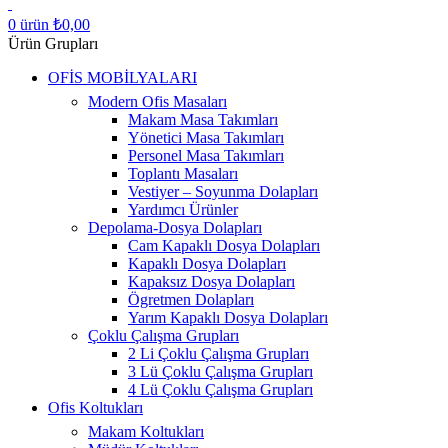
0
ürün
₺
0,00
Ürün Grupları
OFİS MOBİLYALARI
Modern Ofis Masaları
Makam Masa Takımları
Yönetici Masa Takımları
Personel Masa Takımları
Toplantı Masaları
Vestiyer – Soyunma Dolapları
Yardımcı Ürünler
Depolama-Dosya Dolapları
Cam Kapaklı Dosya Dolapları
Kapaklı Dosya Dolapları
Kapaksız Dosya Dolapları
Ögretmen Dolapları
Yarım Kapaklı Dosya Dolapları
Çoklu Çalışma Grupları
2 Li Çoklu Çalışma Grupları
3 Lü Çoklu Çalışma Grupları
4 Lü Çoklu Çalışma Grupları
Ofis Koltukları
Makam Koltukları