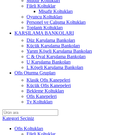
Müdür Koltukları
Fileli Koltuklar
Misafir Koltukları
Oyuncu Koltukları
Personel ve Çalışma Koltukları
Toplantı Koltukları
KARŞILAMA BANKOLARI
Düz Karşılama Bankoları
Küçük Karşılama Bankoları
Yarım Köşeli Karşılama Bankoları
C & Oval Karşılama Bankoları
U Karşılama Bankoları
L Köşeli Karşılama Bankoları
Ofis Oturma Grupları
Klasik Ofis Kanepeleri
Küçük Ofis Kanepeleri
Bekleme Koltukları
Ofis Kanepeleri
Tv Koltukları
Kategori Seçiniz
Ofis Koltukları
Fileli Koltuklar