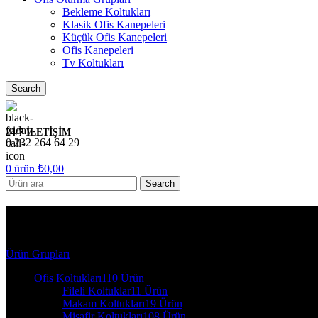
Bekleme Koltukları
Klasik Ofis Kanepeleri
Küçük Ofis Kanepeleri
Ofis Kanepeleri
Tv Koltukları
Search
24/7 İLETİŞİM
0 232 264 64 29
0
ürün
₺
0,00
Search
8016 KM-Argeta Ofis Koltukla
Ürün Grupları
Ofis Koltukları
110 Ürün
Fileli Koltuklar
11 Ürün
Makam Koltukları
19 Ürün
Misafir Koltukları
108 Ürün