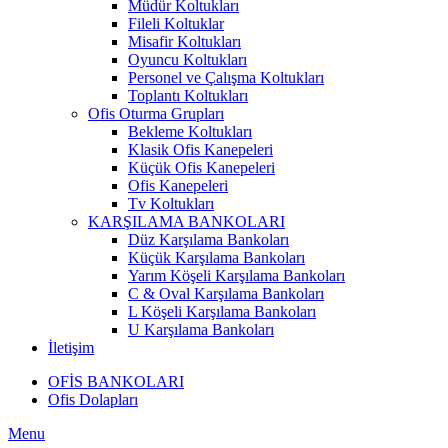
Müdür Koltukları
Fileli Koltuklar
Misafir Koltukları
Oyuncu Koltukları
Personel ve Çalışma Koltukları
Toplantı Koltukları
Ofis Oturma Grupları
Bekleme Koltukları
Klasik Ofis Kanepeleri
Küçük Ofis Kanepeleri
Ofis Kanepeleri
Tv Koltukları
KARŞILAMA BANKOLARI
Düz Karşılama Bankoları
Küçük Karşılama Bankoları
Yarım Köşeli Karşılama Bankoları
C & Oval Karşılama Bankoları
L Köşeli Karşılama Bankoları
U Karşılama Bankoları
İletişim
OFİS BANKOLARI
Ofis Dolapları
Menu