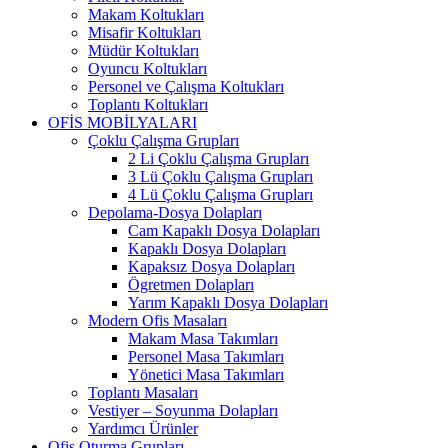
Makam Koltukları
Misafir Koltukları
Müdür Koltukları
Oyuncu Koltukları
Personel ve Çalışma Koltukları
Toplantı Koltukları
OFİS MOBİLYALARI
Çoklu Çalışma Grupları
2 Li Çoklu Çalışma Grupları
3 Lü Çoklu Çalışma Grupları
4 Lü Çoklu Çalışma Grupları
Depolama-Dosya Dolapları
Cam Kapaklı Dosya Dolapları
Kapaklı Dosya Dolapları
Kapaksız Dosya Dolapları
Ögretmen Dolapları
Yarım Kapaklı Dosya Dolapları
Modern Ofis Masaları
Makam Masa Takımları
Personel Masa Takımları
Yönetici Masa Takımları
Toplantı Masaları
Vestiyer – Soyunma Dolapları
Yardımcı Ürünler
Ofis Oturma Grupları