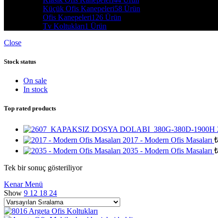
Küçük Ofis Kanepeleri
58 Ürün
Ofis Kanepeleri
126 Ürün
Tv Koltukları
1 Ürün
Close
Stock status
On sale
In stock
Top rated products
2017 - Modern Ofis Masaları
2035 - Modern Ofis Masaları
Tek bir sonuç gösteriliyor
Kenar Menü
Show
9
12
18
24