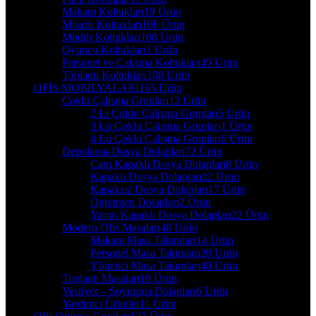
Makam Koltukları
19 Ürün
Misafir Koltukları
108 Ürün
Müdür Koltukları
108 Ürün
Oyuncu Koltukları
1 Ürün
Personel ve Çalışma Koltukları
45 Ürün
Toplantı Koltukları
108 Ürün
OFİS MOBİLYALARI
165 Ürün
Çoklu Çalışma Grupları
12 Ürün
2 Li Çoklu Çalışma Grupları
5 Ürün
3 Lü Çoklu Çalışma Grupları
1 Ürün
4 Lü Çoklu Çalışma Grupları
6 Ürün
Depolama-Dosya Dolapları
72 Ürün
Cam Kapaklı Dosya Dolapları
8 Ürün
Kapaklı Dosya Dolapları
22 Ürün
Kapaksız Dosya Dolapları
17 Ürün
Ögretmen Dolapları
2 Ürün
Yarım Kapaklı Dosya Dolapları
22 Ürün
Modern Ofis Masaları
48 Ürün
Makam Masa Takımları
14 Ürün
Personel Masa Takımları
20 Ürün
Yönetici Masa Takımları
48 Ürün
Toplantı Masaları
19 Ürün
Vestiyer – Soyunma Dolapları
6 Ürün
Yardımcı Ürünler
11 Ürün