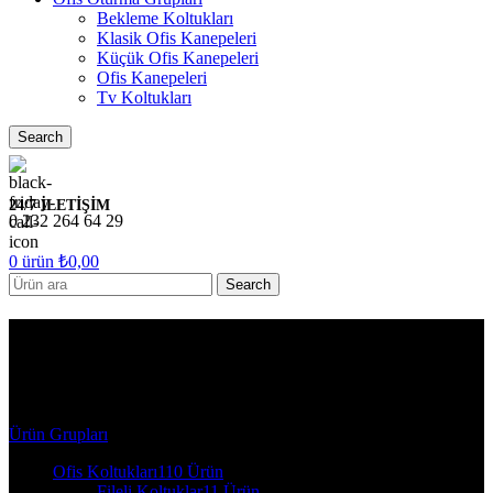
Bekleme Koltukları
Klasik Ofis Kanepeleri
Küçük Ofis Kanepeleri
Ofis Kanepeleri
Tv Koltukları
Search
24/7 İLETİŞİM
0 232 264 64 29
0
ürün
₺
0,00
Search
7065 KB-Argeta Ofis Oturma
Grupları - ikili koltuk_krom
Ürün Grupları
Ofis Koltukları
110 Ürün
Fileli Koltuklar
11 Ürün