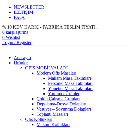
NEWSLETTER
İLETİŞİM
FAQs
% 10 KDV HARİÇ - FABRİKA TESLİM FİYATI..
0
karşılaştırma
0
Wishlist
Login / Register
Anasayfa
Ürünler
OFİS MOBİLYALARI
Modern Ofis Masaları
Makam Masa Takımları
Personel Masa Takımları
Yönetici Masa Takımları
Yardımcı Ürünler
Çoklu Çalışma Grupları
Depolama-Dosya Dolapları
Vestiyer – Soyunma Dolapları
Toplantı Masaları
Ofis Koltukları
Makam Koltukları