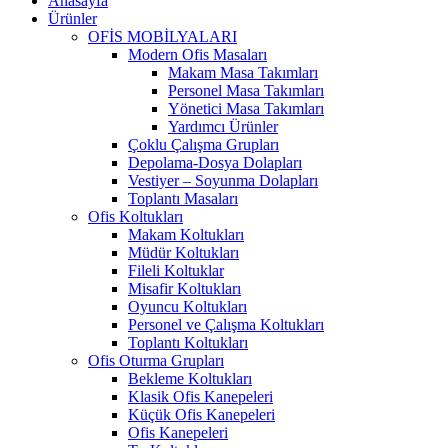
Anasayfa
Ürünler
OFİS MOBİLYALARI
Modern Ofis Masaları
Makam Masa Takımları
Personel Masa Takımları
Yönetici Masa Takımları
Yardımcı Ürünler
Çoklu Çalışma Grupları
Depolama-Dosya Dolapları
Vestiyer – Soyunma Dolapları
Toplantı Masaları
Ofis Koltukları
Makam Koltukları
Müdür Koltukları
Fileli Koltuklar
Misafir Koltukları
Oyuncu Koltukları
Personel ve Çalışma Koltukları
Toplantı Koltukları
Ofis Oturma Grupları
Bekleme Koltukları
Klasik Ofis Kanepeleri
Küçük Ofis Kanepeleri
Ofis Kanepeleri