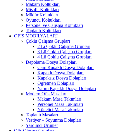
Makam Koltukları
Misafir Koltukları
Müdür Koltukları
Oyuncu Koltukları
Personel ve Çalışma Koltukları
Toplantı Koltukları
OFİS MOBİLYALARI
Çoklu Çalışma Grupları
2 Li Çoklu Çalışma Grupları
3 Lü Çoklu Çalışma Grupları
4 Lü Çoklu Çalışma Grupları
Depolama-Dosya Dolapları
Cam Kapaklı Dosya Dolapları
Kapaklı Dosya Dolapları
Kapaksız Dosya Dolapları
Ögretmen Dolapları
Yarım Kapaklı Dosya Dolapları
Modern Ofis Masaları
Makam Masa Takımları
Personel Masa Takımları
Yönetici Masa Takımları
Toplantı Masaları
Vestiyer – Soyunma Dolapları
Yardımcı Ürünler
Ofis Oturma Grupları