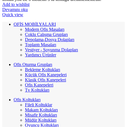
Add to wishlist
Devamını oku
Quick view
OFİS MOBİLYALARI
Modern Ofis Masaları
Çoklu Çalışma Grupları
Depolama-Dosya Dolapları
Toplantı Masaları
Vestiyer - Soyunma Dolapları
Yardımcı Ürünler
Ofis Oturma Grupları
Bekleme Koltukları
Küçük Ofis Kanepeleri
Klasik Ofis Kanepeleri
Ofis Kanepeleri
Tv Koltukları
Ofis Koltukları
Fileli Koltuklar
Makam Koltukları
Misafir Koltukları
Müdür Koltukları
Oyuncu Koltukları