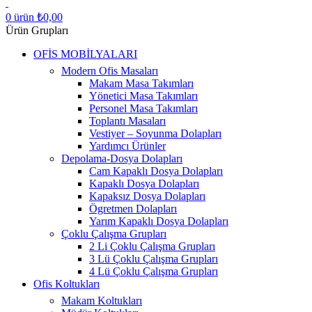
0
ürün
₺
0,00
Ürün Grupları
OFİS MOBİLYALARI
Modern Ofis Masaları
Makam Masa Takımları
Yönetici Masa Takımları
Personel Masa Takımları
Toplantı Masaları
Vestiyer – Soyunma Dolapları
Yardımcı Ürünler
Depolama-Dosya Dolapları
Cam Kapaklı Dosya Dolapları
Kapaklı Dosya Dolapları
Kapaksız Dosya Dolapları
Ögretmen Dolapları
Yarım Kapaklı Dosya Dolapları
Çoklu Çalışma Grupları
2 Li Çoklu Çalışma Grupları
3 Lü Çoklu Çalışma Grupları
4 Lü Çoklu Çalışma Grupları
Ofis Koltukları
Makam Koltukları