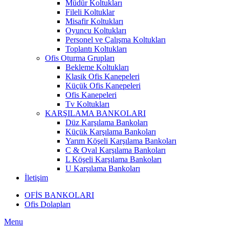
Müdür Koltukları
Fileli Koltuklar
Misafir Koltukları
Oyuncu Koltukları
Personel ve Çalışma Koltukları
Toplantı Koltukları
Ofis Oturma Grupları
Bekleme Koltukları
Klasik Ofis Kanepeleri
Küçük Ofis Kanepeleri
Ofis Kanepeleri
Tv Koltukları
KARŞILAMA BANKOLARI
Düz Karşılama Bankoları
Küçük Karşılama Bankoları
Yarım Köşeli Karşılama Bankoları
C & Oval Karşılama Bankoları
L Köşeli Karşılama Bankoları
U Karşılama Bankoları
İletişim
OFİS BANKOLARI
Ofis Dolapları
Menu