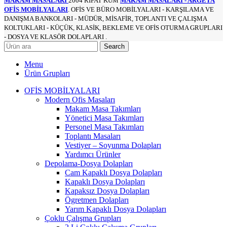
MAKAM MASALARI
2004 RİFAT KUM
MAKAM MASALARI - ARGETA
OFİS MOBİLYALARI
. OFİS VE BÜRO MOBİLYALARI - KARŞILAMA VE
DANIŞMA BANKOLARI - MÜDÜR, MİSAFİR, TOPLANTI VE ÇALIŞMA
KOLTUKLARI - KÜÇÜK, KLASİK, BEKLEME VE OFİS OTURMA GRUPLARI
- DOSYA VE KLASÖR DOLAPLARI .
Search
Menu
Ürün Grupları
OFİS MOBİLYALARI
Modern Ofis Masaları
Makam Masa Takımları
Yönetici Masa Takımları
Personel Masa Takımları
Toplantı Masaları
Vestiyer – Soyunma Dolapları
Yardımcı Ürünler
Depolama-Dosya Dolapları
Cam Kapaklı Dosya Dolapları
Kapaklı Dosya Dolapları
Kapaksız Dosya Dolapları
Ögretmen Dolapları
Yarım Kapaklı Dosya Dolapları
Çoklu Çalışma Grupları