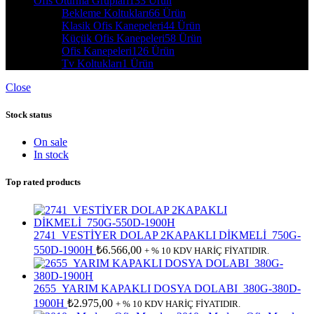
Ofis Oturma Grupları
133 Ürün
Bekleme Koltukları
66 Ürün
Klasik Ofis Kanepeleri
44 Ürün
Küçük Ofis Kanepeleri
58 Ürün
Ofis Kanepeleri
126 Ürün
Tv Koltukları
1 Ürün
Close
Stock status
On sale
In stock
Top rated products
2741_VESTİYER DOLAP 2KAPAKLI DİKMELİ_750G-
550D-1900H
₺
6.566,00
+ % 10 KDV HARİÇ FİYATIDIR.
2655_YARIM KAPAKLI DOSYA DOLABI_380G-380D-
1900H
₺
2.975,00
+ % 10 KDV HARİÇ FİYATIDIR.