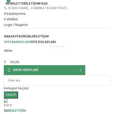
0
NEWSLETTER
İLETİŞİM
FAQS
% 10 KDV HARİÇ - FABRİKA TESLİM FİYATI..
0
karşılaştırma
0
Wishlist
Login / Register
ANASAYFA
ÜRÜNLER
İLETIŞIM
OFİS BANKOLARI
OFIS DOLAPLARI
Menu
₺
0,00
ÜRÜN GRUPLARI
Kategori Seçiniz
Search
24/7 İLETİŞİM