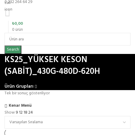
0 232 264 64 29
₺
0,00
0
ürün
Search
KS25_YÜKSEK KESON
(SABİT)_430G-480D-620H
Ürün Grupları
Tek bir sonuç gösteriliyor
Kenar Menü
Show
9
12
18
24