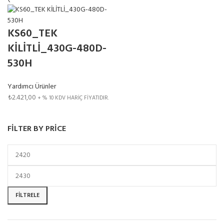
KS60_TEK
KİLİTLİ_430G-480D-
530H
Yardımcı Ürünler
₺
2.421,00
+ % 10 KDV HARİÇ FİYATIDIR.
FILTER BY PRICE
FILTRELE