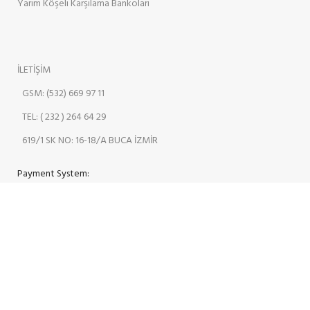
Yarım Köşeli Karşılama Bankoları
İLETİŞİM
GSM: (532) 669 97 11
TEL: ( 232 ) 264 64 29
619/1 SK NO: 16-18/A BUCA İZMİR
Payment System:
Our Social Links:
MAKAM MASALARI
2004 RİFAT KUM
MAKAM MASALARI - ARGETA OFİS
MOBİLYALARI
. OFİS VE BÜRO MOBİLYALARI - KARŞILAMA VE DANIŞMA BANKOLARI
- MÜDÜR, MİSAFİR, TOPLANTI VE ÇALIŞMA KOLTUKLARI - KÜÇÜK, KLASİK,
BEKLEME VE OFİS OTURMA GRUPLARI - DOSYA VE KLASÖR DOLAPLARI .