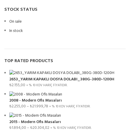
STOCK STATUS
On sale
In stock
TOP RATED PRODUCTS
2653_YARIM KAPAKLI DOSYA DOLABI_380G-380D-1200H
₺
2.155,00
+ % 10 KDV HARİÇ FİYATIDIR.
2008 - Modern Ofis Masaları
₺
2.255,00
–
₺
21.999,78
+ % 10 KDV HARİÇ FİYATIDIR.
2015 - Modern Ofis Masaları
₺
1.894,00
–
₺
20.304,02
+ % 10 KDV HARİÇ FİYATIDIR.