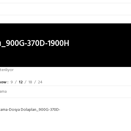
ı_900G-370D-1900H
eriliyor
how
9
12
18
24