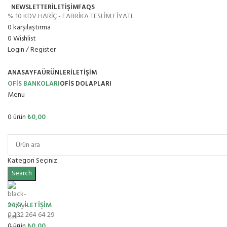
NEWSLETTER
İLETİŞİM
FAQS
% 10 KDV HARİÇ - FABRİKA TESLİM FİYATI..
0
karşılaştırma
0
Wishlist
Login / Register
ANASAYFA
ÜRÜNLER
İLETIŞIM
OFİS BANKOLARI
OFIS DOLAPLARI
Menu
0
ürün
₺
0,00
Ürün Grupları
Kategori Seçiniz
Search
24/7 İLETİŞİM
0 232 264 64 29
0
ürün
₺
0,00