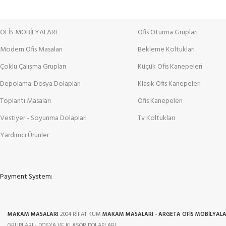
OFİS MOBİLYALARI
Ofis Oturma Grupları
Modern Ofis Masaları
Bekleme Koltukları
Çoklu Çalışma Grupları
Küçük Ofis Kanepeleri
Depolama-Dosya Dolapları
Klasik Ofis Kanepeleri
Toplantı Masaları
Ofis Kanepeleri
Vestiyer - Soyunma Dolapları
Tv Koltukları
Yardımcı Ürünler
Payment System:
MAKAM MASALARI
2004 RİFAT KUM
MAKAM MASALARI - ARGETA OFİS MOBİLYALA
GRUPLARI - DOSYA VE KLASÖR DOLAPLARI .