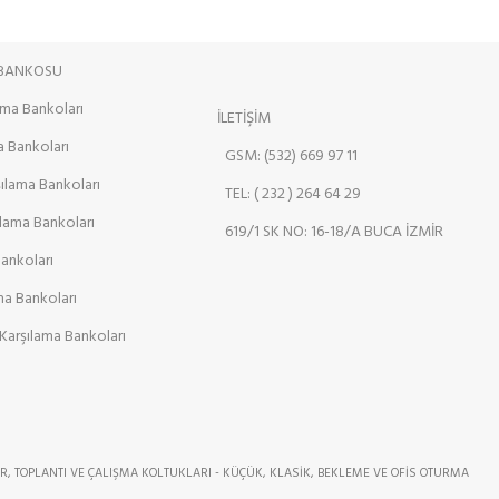
 BANKOSU
ama Bankoları
İLETİŞİM
a Bankoları
GSM: (532) 669 97 11
şılama Bankoları
TEL: ( 232 ) 264 64 29
ılama Bankoları
619/1 SK NO: 16-18/A BUCA İZMİR
Bankoları
ama Bankoları
Karşılama Bankoları
R, TOPLANTI VE ÇALIŞMA KOLTUKLARI - KÜÇÜK, KLASİK, BEKLEME VE OFİS OTURMA