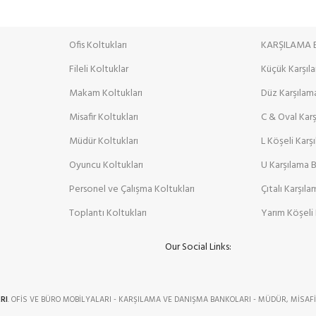
Ofis Koltukları
KARŞILAMA
Fileli Koltuklar
Küçük Karşıl
Makam Koltukları
Düz Karşılam
Misafir Koltukları
C & Oval Kar
Müdür Koltukları
L Köşeli Karş
Oyuncu Koltukları
U Karşılama 
Personel ve Çalışma Koltukları
Çıtalı Karşıl
Toplantı Koltukları
Yarım Köşeli 
Our Social Links:
RI
. OFİS VE BÜRO MOBİLYALARI - KARŞILAMA VE DANIŞMA BANKOLARI - MÜDÜR, MİSAFİ