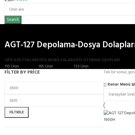
Search
AGT-127 Depolama-Dosya Dolaplar
OFIS KOLTUKLARI
OFİS MOBİLYALARI
OFIS OTURMA GRUPLARI
110 Ürün
165 Ürün
133 Ürün
FILTER BY PRICE
Tek bir sonuç göst
Kenar Menü
S
FILTRELE