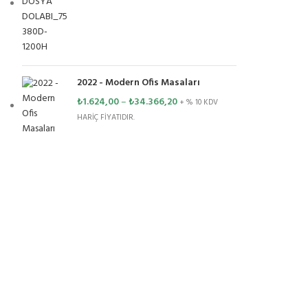
2022 - Modern Ofis Masaları
₺
1.624,00
–
₺
34.366,20
+ % 10 KDV
HARİÇ FİYATIDIR.