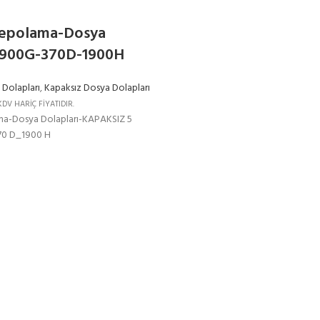
epolama-Dosya
_900G-370D-1900H
Dolapları
,
Kapaksız Dosya Dolapları
KDV HARİÇ FİYATIDIR.
a-Dosya Dolapları-KAPAKSIZ 5
0 D_1900 H