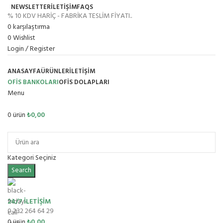
NEWSLETTER
İLETİŞİM
FAQS
% 10 KDV HARİÇ - FABRİKA TESLİM FİYATI..
0
karşılaştırma
0
Wishlist
Login / Register
ANASAYFA
ÜRÜNLER
İLETIŞIM
OFİS BANKOLARI
OFIS DOLAPLARI
Menu
0
ürün
₺
0,00
Ürün Grupları
Kategori Seçiniz
Search
24/7 İLETİŞİM
0 232 264 64 29
0
ürün
₺
0,00