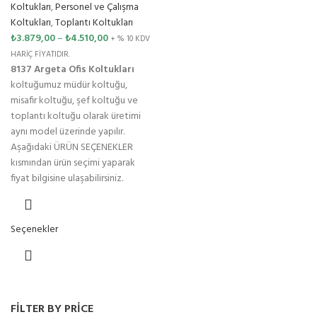
Koltukları
,
Personel ve Çalışma
Koltukları
,
Toplantı Koltukları
₺
3.879,00
–
₺
4.510,00
+ % 10 KDV
HARİÇ FİYATIDIR.
8137 Argeta Ofis Koltukları
koltuğumuz müdür koltuğu,
misafir koltuğu, şef koltuğu ve
toplantı koltuğu olarak üretimi
aynı model üzerinde yapılır.
Aşağıdaki ÜRÜN SEÇENEKLER
kısmından ürün seçimi yaparak
fiyat bilgisine ulaşabilirsiniz.
Seçenekler
FILTER BY PRICE