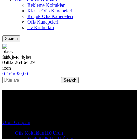
Bekleme Koltukları
Klasik Ofis Kanepeleri
Küçük Ofis Kanepeleri
Ofis Kanepeleri
Tv Koltukları
Search
24/7 İLETİŞİM
0 232 264 64 29
0
ürün
₺
0,00
Search
7161 Argeta Ofis Oturma
Grupları
Ürün Grupları
Ofis Koltukları
110 Ürün
Fileli Koltuklar
11 Ürün