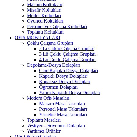
Makam Koltukları
Misafir Koltukları
Müdür Koltukları
Oyuncu Koltukları
Personel ve Çalışma Koltukları
Toplantı Koltukları
OFİS MOBİLYALARI
Çoklu Çalışma Grupları
2 Li Çoklu Çalışma Grupları
3 Lü Çoklu Çalışma Grupları
4 Lü Çoklu Çalışma Grupları
Depolama-Dosya Dolapları
Cam Kapaklı Dosya Dolapları
Kapaklı Dosya Dolapları
Kapaksız Dosya Dolapları
Ögretmen Dolapları
Yarım Kapaklı Dosya Dolapları
Modern Ofis Masaları
Makam Masa Takımları
Personel Masa Takımları
Yönetici Masa Takımları
Toplantı Masaları
Vestiyer – Soyunma Dolapları
Yardımcı Ürünler
Ofis Oturma Grupları