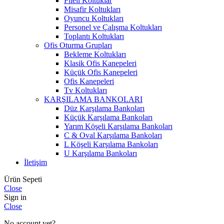
Fileli Koltuklar
Misafir Koltukları
Oyuncu Koltukları
Personel ve Çalışma Koltukları
Toplantı Koltukları
Ofis Oturma Grupları
Bekleme Koltukları
Klasik Ofis Kanepeleri
Küçük Ofis Kanepeleri
Ofis Kanepeleri
Tv Koltukları
KARŞILAMA BANKOLARI
Düz Karşılama Bankoları
Küçük Karşılama Bankoları
Yarım Köşeli Karşılama Bankoları
C & Oval Karşılama Bankoları
L Köşeli Karşılama Bankoları
U Karşılama Bankoları
İletişim
Ürün Sepeti
Close
Sign in
Close
No account yet?