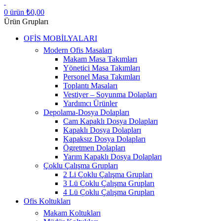
0
ürün
₺
0,00
Ürün Grupları
OFİS MOBİLYALARI
Modern Ofis Masaları
Makam Masa Takımları
Yönetici Masa Takımları
Personel Masa Takımları
Toplantı Masaları
Vestiyer – Soyunma Dolapları
Yardımcı Ürünler
Depolama-Dosya Dolapları
Cam Kapaklı Dosya Dolapları
Kapaklı Dosya Dolapları
Kapaksız Dosya Dolapları
Ögretmen Dolapları
Yarım Kapaklı Dosya Dolapları
Çoklu Çalışma Grupları
2 Li Çoklu Çalışma Grupları
3 Lü Çoklu Çalışma Grupları
4 Lü Çoklu Çalışma Grupları
Ofis Koltukları
Makam Koltukları