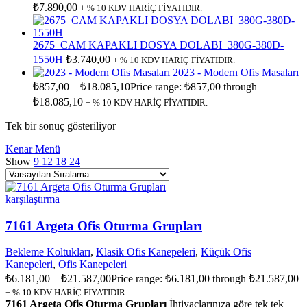
₺
7.890,00
+ % 10 KDV HARİÇ FİYATIDIR.
2675_CAM KAPAKLI DOSYA DOLABI_380G-380D-
1550H
₺
3.740,00
+ % 10 KDV HARİÇ FİYATIDIR.
2023 - Modern Ofis Masaları
₺
857,00
–
₺
18.085,10
Price range: ₺857,00 through
₺18.085,10
+ % 10 KDV HARİÇ FİYATIDIR.
Tek bir sonuç gösteriliyor
Kenar Menü
Show
9
12
18
24
karşılaştırma
7161 Argeta Ofis Oturma Grupları
Bekleme Koltukları
,
Klasik Ofis Kanepeleri
,
Küçük Ofis
Kanepeleri
,
Ofis Kanepeleri
₺
6.181,00
–
₺
21.587,00
Price range: ₺6.181,00 through ₺21.587,00
+ % 10 KDV HARİÇ FİYATIDIR.
7161 Argeta Ofis Oturma Grupları
İhtiyaçlarınıza göre tek tek