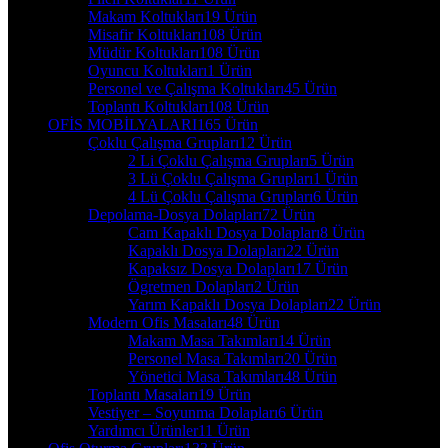
Makam Koltukları
19 Ürün
Misafir Koltukları
108 Ürün
Müdür Koltukları
108 Ürün
Oyuncu Koltukları
1 Ürün
Personel ve Çalışma Koltukları
45 Ürün
Toplantı Koltukları
108 Ürün
OFİS MOBİLYALARI
165 Ürün
Çoklu Çalışma Grupları
12 Ürün
2 Li Çoklu Çalışma Grupları
5 Ürün
3 Lü Çoklu Çalışma Grupları
1 Ürün
4 Lü Çoklu Çalışma Grupları
6 Ürün
Depolama-Dosya Dolapları
72 Ürün
Cam Kapaklı Dosya Dolapları
8 Ürün
Kapaklı Dosya Dolapları
22 Ürün
Kapaksız Dosya Dolapları
17 Ürün
Ögretmen Dolapları
2 Ürün
Yarım Kapaklı Dosya Dolapları
22 Ürün
Modern Ofis Masaları
48 Ürün
Makam Masa Takımları
14 Ürün
Personel Masa Takımları
20 Ürün
Yönetici Masa Takımları
48 Ürün
Toplantı Masaları
19 Ürün
Vestiyer – Soyunma Dolapları
6 Ürün
Yardımcı Ürünler
11 Ürün