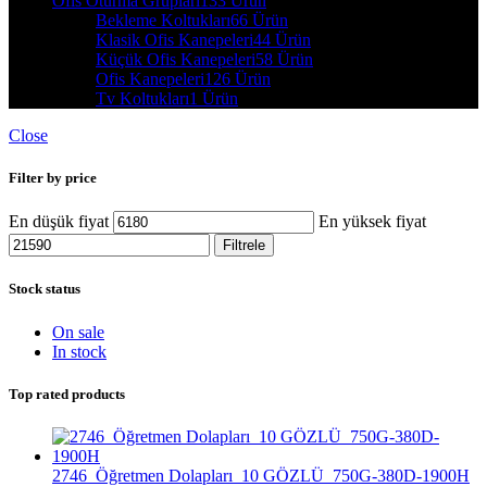
Ofis Oturma Grupları
133 Ürün
Bekleme Koltukları
66 Ürün
Klasik Ofis Kanepeleri
44 Ürün
Küçük Ofis Kanepeleri
58 Ürün
Ofis Kanepeleri
126 Ürün
Tv Koltukları
1 Ürün
Close
Filter by price
En düşük fiyat
En yüksek fiyat
Filtrele
Stock status
On sale
In stock
Top rated products
2746_Öğretmen Dolapları_10 GÖZLÜ_750G-380D-1900H