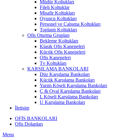
Müdür Koltukları
Fileli Koltuklar
Misafir Koltukları
Oyuncu Koltukları
Personel ve Çalışma Koltukları
Toplantı Koltukları
Ofis Oturma Grupları
Bekleme Koltukları
Klasik Ofis Kanepeleri
Küçük Ofis Kanepeleri
Ofis Kanepeleri
Tv Koltukları
KARŞILAMA BANKOLARI
Düz Karşılama Bankoları
Küçük Karşılama Bankoları
Yarım Köşeli Karşılama Bankoları
C & Oval Karşılama Bankoları
L Köşeli Karşılama Bankoları
U Karşılama Bankoları
İletişim
OFİS BANKOLARI
Ofis Dolapları
Menu