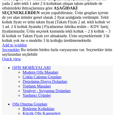
yada 2 adet tekli 1 adet 2 li koltuktan oluşan takım şeklinde de
ofisinizdeki ihtiyaçlarınıza göre
AŞAĞIDAKİ
SEÇENEKLERDEN
seçim yapabilirsiniz. Ürün grupları içersin
de yer alan ürünler genel olarak 2 fiyat aralığında verilmiştir. Tekli
koltuk fiyatı ve ürün takım fiyatı [Takım Fiyatı 2 ad. tekli koltuk ve
1 ad. 2 li koltuk fiyatıdır.] Fiyatlarımız fabrika teslim – KDV hariç
fiyatlarımızdır. Ürün seçenek kısmında tekli koltuk – 2 li koltuk – 3
lü koltuk ve Takım Fiyatı yer almaktadır. Ürün seçeneklerinde 3 lü
koltuk yok ise o modelin 3 lü koltuğu üretilmemektedir.
Add to wishlist
Seçenekler
Bu ürünün birden fazla varyasyonu var. Seçenekler ürün
sayfasından seçilebilir
Quick view
OFİS MOBİLYALARI
Modern Ofis Masaları
Çoklu Çalışma Grupları
Depolama-Dosya Dolapları
Toplantı Masaları
Vestiyer - Soyunma Dolapları
Yardımcı Ürünler
Ofis Oturma Grupları
Bekleme Koltukları
Küçük Ofis Kanepeleri