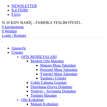
NEWSLETTER
İLETİŞİM
FAQs
% 10 KDV HARİÇ - FABRİKA TESLİM FİYATI..
0
karşılaştırma
0
Wishlist
Login / Register
Anasayfa
Ürünler
OFİS MOBİLYALARI
Modern Ofis Masaları
Makam Masa Takımları
Personel Masa Takımları
Yönetici Masa Takımları
Yardımcı Ürünler
Çoklu Çalışma Grupları
Depolama-Dosya Dolapları
Vestiyer – Soyunma Dolapları
Toplantı Masaları
Ofis Koltukları
Makam Koltukları