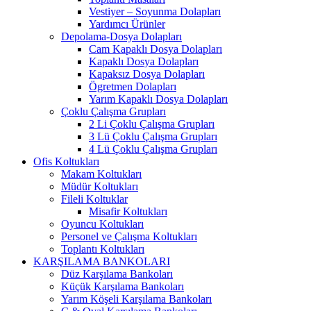
Vestiyer – Soyunma Dolapları
Yardımcı Ürünler
Depolama-Dosya Dolapları
Cam Kapaklı Dosya Dolapları
Kapaklı Dosya Dolapları
Kapaksız Dosya Dolapları
Ögretmen Dolapları
Yarım Kapaklı Dosya Dolapları
Çoklu Çalışma Grupları
2 Li Çoklu Çalışma Grupları
3 Lü Çoklu Çalışma Grupları
4 Lü Çoklu Çalışma Grupları
Ofis Koltukları
Makam Koltukları
Müdür Koltukları
Fileli Koltuklar
Misafir Koltukları
Oyuncu Koltukları
Personel ve Çalışma Koltukları
Toplantı Koltukları
KARŞILAMA BANKOLARI
Düz Karşılama Bankoları
Küçük Karşılama Bankoları
Yarım Köşeli Karşılama Bankoları