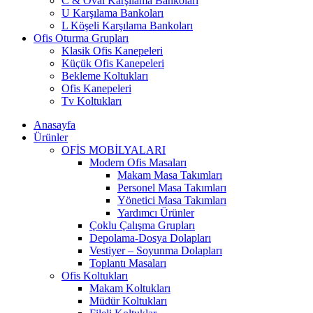
C & Oval Karşılama Bankoları
U Karşılama Bankoları
L Köşeli Karşılama Bankoları
Ofis Oturma Grupları
Klasik Ofis Kanepeleri
Küçük Ofis Kanepeleri
Bekleme Koltukları
Ofis Kanepeleri
Tv Koltukları
Anasayfa
Ürünler
OFİS MOBİLYALARI
Modern Ofis Masaları
Makam Masa Takımları
Personel Masa Takımları
Yönetici Masa Takımları
Yardımcı Ürünler
Çoklu Çalışma Grupları
Depolama-Dosya Dolapları
Vestiyer – Soyunma Dolapları
Toplantı Masaları
Ofis Koltukları
Makam Koltukları
Müdür Koltukları