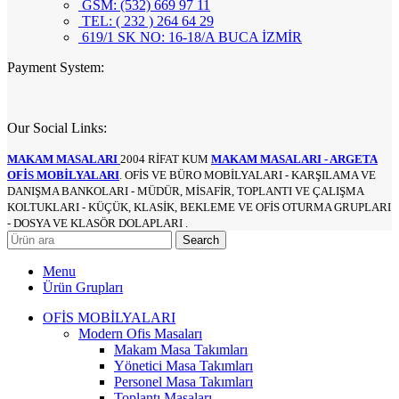
GSM: (532) 669 97 11
TEL: ( 232 ) 264 64 29
619/1 SK NO: 16-18/A BUCA İZMİR
Payment System:
Our Social Links:
MAKAM MASALARI
2004 RİFAT KUM
MAKAM MASALARI - ARGETA
OFİS MOBİLYALARI
. OFİS VE BÜRO MOBİLYALARI - KARŞILAMA VE
DANIŞMA BANKOLARI - MÜDÜR, MİSAFİR, TOPLANTI VE ÇALIŞMA
KOLTUKLARI - KÜÇÜK, KLASİK, BEKLEME VE OFİS OTURMA GRUPLARI
- DOSYA VE KLASÖR DOLAPLARI .
Search
Menu
Ürün Grupları
OFİS MOBİLYALARI
Modern Ofis Masaları
Makam Masa Takımları
Yönetici Masa Takımları
Personel Masa Takımları
Toplantı Masaları