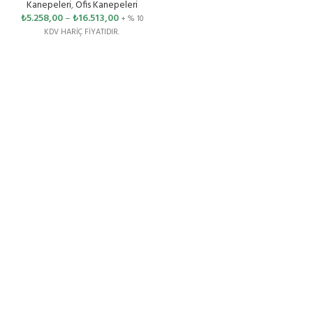
Kanepeleri
,
Ofis Kanepeleri
₺
5.258,00
–
₺
16.513,00
+ % 10
KDV HARİÇ FİYATIDIR.