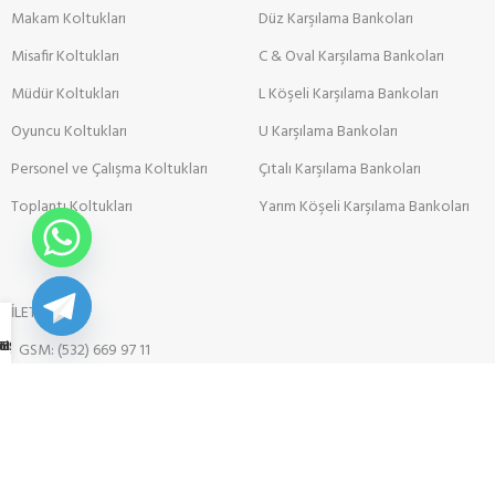
Makam Koltukları
Düz Karşılama Bankoları
Misafir Koltukları
C & Oval Karşılama Bankoları
Müdür Koltukları
L Köşeli Karşılama Bankoları
Oyuncu Koltukları
U Karşılama Bankoları
Personel ve Çalışma Koltukları
Çıtalı Karşılama Bankoları
Toplantı Koltukları
Yarım Köşeli Karşılama Bankoları
İLETİŞİM
ma Grupları
BİLYALARI
oltukları
TİŞİM
GSM: (532) 669 97 11
TEL: ( 232 ) 264 64 29
619/1 SK NO: 16-18/A BUCA İZMİR