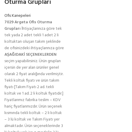
Oturma Grupları
Ofis Kanepeleri
7029 Argeta Ofis Oturma
Grupları
İhtiyaçlarınıza göre tek
tek yada 2 adet tekli 1 adet 2 li
koltuktan oluşan takım şeklinde
de ofisinizdeki ihtiyaçlarınıza göre
AŞAĞIDAKİ SEÇENEKLERDEN
seçim yapabilirsiniz. Ürün grupları
içersin de yer alan ürünler genel
olarak 2 fiyat aralığında verilmiştir.
Tekli koltuk fiyatı ve ürün takım
fiyatı [Takım Fiyatı 2 ad. tekli
koltuk ve 1 ad. 2 li koltuk fiyatıdır.]
Fiyatlarımız fabrika teslim – KDV
hariç fiyatlarımızdır. Ürün seçenek
kısmında tekli koltuk – 2 li koltuk
– 3 lü koltuk ve Takım Fiyatı yer
almaktadır. Ürün seçeneklerinde 3