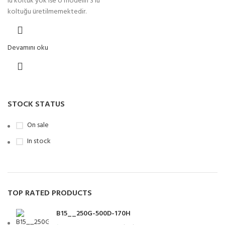
lü koltuk yok ise o modelin 3 lü
koltuğu üretilmemektedir.
Devamını oku
STOCK STATUS
On sale
In stock
TOP RATED PRODUCTS
B15__250G-500D-170H