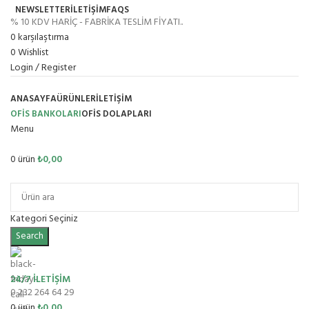
NEWSLETTER
İLETİŞİM
FAQS
% 10 KDV HARİÇ - FABRİKA TESLİM FİYATI..
0
karşılaştırma
0
Wishlist
Login / Register
ANASAYFA
ÜRÜNLER
İLETIŞIM
OFİS BANKOLARI
OFIS DOLAPLARI
Menu
0
ürün
₺
0,00
Ürün Grupları
Kategori Seçiniz
Search
24/7 İLETİŞİM
0 232 264 64 29
0
ürün
₺
0,00