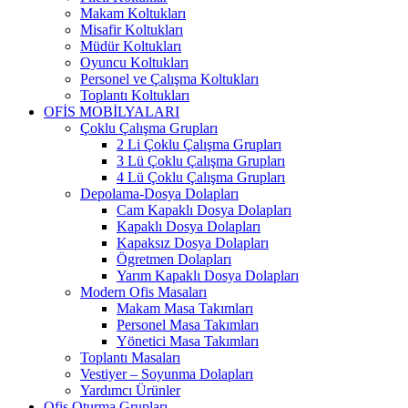
Makam Koltukları
Misafir Koltukları
Müdür Koltukları
Oyuncu Koltukları
Personel ve Çalışma Koltukları
Toplantı Koltukları
OFİS MOBİLYALARI
Çoklu Çalışma Grupları
2 Li Çoklu Çalışma Grupları
3 Lü Çoklu Çalışma Grupları
4 Lü Çoklu Çalışma Grupları
Depolama-Dosya Dolapları
Cam Kapaklı Dosya Dolapları
Kapaklı Dosya Dolapları
Kapaksız Dosya Dolapları
Ögretmen Dolapları
Yarım Kapaklı Dosya Dolapları
Modern Ofis Masaları
Makam Masa Takımları
Personel Masa Takımları
Yönetici Masa Takımları
Toplantı Masaları
Vestiyer – Soyunma Dolapları
Yardımcı Ürünler
Ofis Oturma Grupları