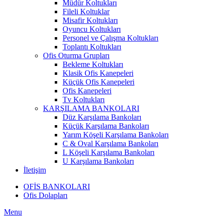
Müdür Koltukları
Fileli Koltuklar
Misafir Koltukları
Oyuncu Koltukları
Personel ve Çalışma Koltukları
Toplantı Koltukları
Ofis Oturma Grupları
Bekleme Koltukları
Klasik Ofis Kanepeleri
Küçük Ofis Kanepeleri
Ofis Kanepeleri
Tv Koltukları
KARŞILAMA BANKOLARI
Düz Karşılama Bankoları
Küçük Karşılama Bankoları
Yarım Köşeli Karşılama Bankoları
C & Oval Karşılama Bankoları
L Köşeli Karşılama Bankoları
U Karşılama Bankoları
İletişim
OFİS BANKOLARI
Ofis Dolapları
Menu