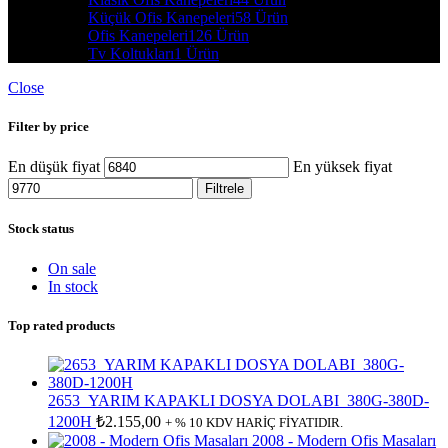
Küçük Ofis Kanepeleri
58 Ürün
Ofis Kanepeleri
126 Ürün
Tv Koltukları
1 Ürün
Close
Filter by price
En düşük fiyat
En yüksek fiyat
Filtrele
Stock status
On sale
In stock
Top rated products
2653_YARIM KAPAKLI DOSYA DOLABI_380G-380D-
1200H
₺
2.155,00
+ % 10 KDV HARİÇ FİYATIDIR.
2008 - Modern Ofis Masaları