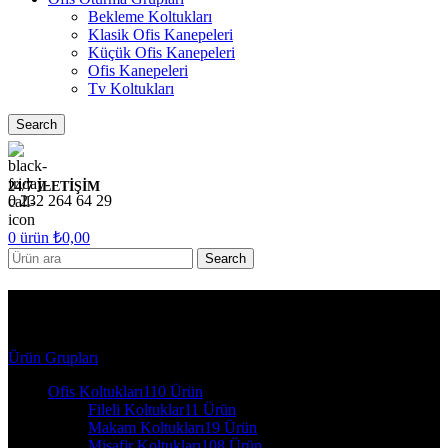
Bekleme Koltukları
Klasik Ofis Kanepeleri
Küçük Ofis Kanepeleri
Ofis Kanepeleri
Tv Koltukları
Search
24/7 İLETİŞİM
0 232 264 64 29
0
ürün
₺
0,00
Search
2203 - Toplantı Masaları
Ürün Grupları
Ofis Koltukları
110 Ürün
Fileli Koltuklar
11 Ürün
Makam Koltukları
19 Ürün
Misafir Koltukları
108 Ürün