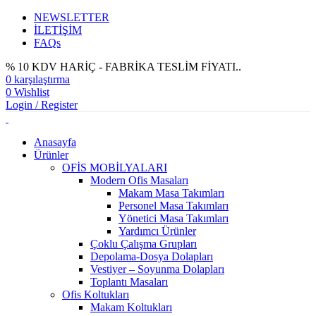
NEWSLETTER
İLETİŞİM
FAQs
% 10 KDV HARİÇ - FABRİKA TESLİM FİYATI..
0
karşılaştırma
0
Wishlist
Login / Register
Anasayfa
Ürünler
OFİS MOBİLYALARI
Modern Ofis Masaları
Makam Masa Takımları
Personel Masa Takımları
Yönetici Masa Takımları
Yardımcı Ürünler
Çoklu Çalışma Grupları
Depolama-Dosya Dolapları
Vestiyer – Soyunma Dolapları
Toplantı Masaları
Ofis Koltukları
Makam Koltukları