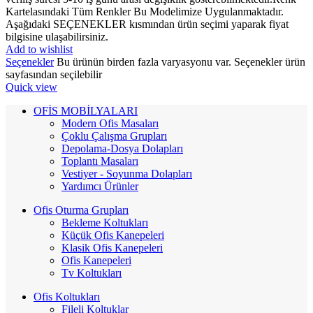
Kartelasındaki Tüm Renkler Bu Modelimize Uygulanmaktadır.
Aşağıdaki SEÇENEKLER kısmından ürün seçimi yaparak fiyat
bilgisine ulaşabilirsiniz.
Add to wishlist
Seçenekler
Bu ürünün birden fazla varyasyonu var. Seçenekler ürün
sayfasından seçilebilir
Quick view
OFİS MOBİLYALARI
Modern Ofis Masaları
Çoklu Çalışma Grupları
Depolama-Dosya Dolapları
Toplantı Masaları
Vestiyer - Soyunma Dolapları
Yardımcı Ürünler
Ofis Oturma Grupları
Bekleme Koltukları
Küçük Ofis Kanepeleri
Klasik Ofis Kanepeleri
Ofis Kanepeleri
Tv Koltukları
Ofis Koltukları
Fileli Koltuklar