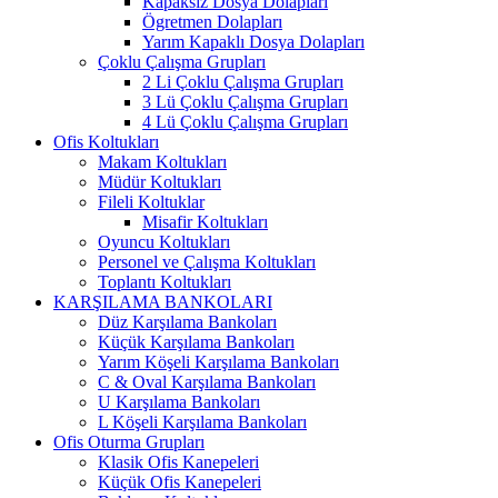
Kapaksız Dosya Dolapları
Ögretmen Dolapları
Yarım Kapaklı Dosya Dolapları
Çoklu Çalışma Grupları
2 Li Çoklu Çalışma Grupları
3 Lü Çoklu Çalışma Grupları
4 Lü Çoklu Çalışma Grupları
Ofis Koltukları
Makam Koltukları
Müdür Koltukları
Fileli Koltuklar
Misafir Koltukları
Oyuncu Koltukları
Personel ve Çalışma Koltukları
Toplantı Koltukları
KARŞILAMA BANKOLARI
Düz Karşılama Bankoları
Küçük Karşılama Bankoları
Yarım Köşeli Karşılama Bankoları
C & Oval Karşılama Bankoları
U Karşılama Bankoları
L Köşeli Karşılama Bankoları
Ofis Oturma Grupları
Klasik Ofis Kanepeleri
Küçük Ofis Kanepeleri