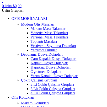
0
ürün
₺
0,00
Ürün Grupları
OFİS MOBİLYALARI
Modern Ofis Masaları
Makam Masa Takımları
Yönetici Masa Takımları
Personel Masa Takımları
Toplantı Masaları
Vestiyer – Soyunma Dolapları
Yardımcı Ürünler
Depolama-Dosya Dolapları
Cam Kapaklı Dosya Dolapları
Kapaklı Dosya Dolapları
Kapaksız Dosya Dolapları
Ögretmen Dolapları
Yarım Kapaklı Dosya Dolapları
Çoklu Çalışma Grupları
2 Li Çoklu Çalışma Grupları
3 Lü Çoklu Çalışma Grupları
4 Lü Çoklu Çalışma Grupları
Ofis Koltukları
Makam Koltukları