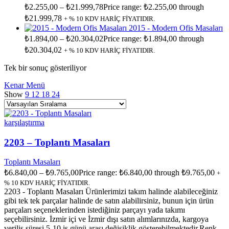
₺
2.255,00
–
₺
21.999,78
Price range: ₺2.255,00 through
₺21.999,78
+ % 10 KDV HARİÇ FİYATIDIR.
2015 - Modern Ofis Masaları
₺
1.894,00
–
₺
20.304,02
Price range: ₺1.894,00 through
₺20.304,02
+ % 10 KDV HARİÇ FİYATIDIR.
Tek bir sonuç gösteriliyor
Kenar Menü
Show
9
12
18
24
karşılaştırma
2203 – Toplantı Masaları
Toplantı Masaları
₺
6.840,00
–
₺
9.765,00
Price range: ₺6.840,00 through ₺9.765,00
+
% 10 KDV HARİÇ FİYATIDIR.
2203 - Toplantı Masaları Ürünlerimizi takım halinde alabileceğiniz
gibi tek tek parçalar halinde de satın alabilirsiniz, bunun için ürün
parçaları seçeneklerinden istediğiniz parçayı yada takımı
seçebilirsiniz. İzmir içi ve İzmir dışı satın alımlarınızda, kargoya
veriliş süresi 5-10 iş günü arası değişiklik gösterebilmektedir.Renk