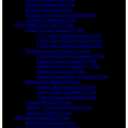
Müdür Koltukları
108 Ürün
Oyuncu Koltukları
1 Ürün
Personel ve Çalışma Koltukları
45 Ürün
Toplantı Koltukları
108 Ürün
OFİS MOBİLYALARI
165 Ürün
Çoklu Çalışma Grupları
12 Ürün
2 Li Çoklu Çalışma Grupları
5 Ürün
3 Lü Çoklu Çalışma Grupları
1 Ürün
4 Lü Çoklu Çalışma Grupları
6 Ürün
Depolama-Dosya Dolapları
72 Ürün
Cam Kapaklı Dosya Dolapları
8 Ürün
Kapaklı Dosya Dolapları
22 Ürün
Kapaksız Dosya Dolapları
17 Ürün
Ögretmen Dolapları
2 Ürün
Yarım Kapaklı Dosya Dolapları
22 Ürün
Modern Ofis Masaları
48 Ürün
Makam Masa Takımları
14 Ürün
Personel Masa Takımları
20 Ürün
Yönetici Masa Takımları
48 Ürün
Toplantı Masaları
19 Ürün
Vestiyer – Soyunma Dolapları
6 Ürün
Yardımcı Ürünler
11 Ürün
Ofis Oturma Grupları
133 Ürün
Bekleme Koltukları
66 Ürün
Klasik Ofis Kanepeleri
44 Ürün