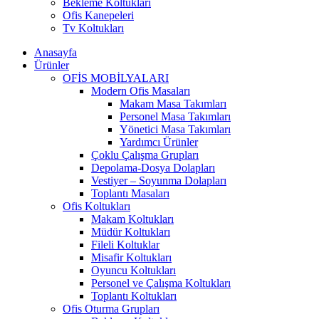
Bekleme Koltukları
Ofis Kanepeleri
Tv Koltukları
Anasayfa
Ürünler
OFİS MOBİLYALARI
Modern Ofis Masaları
Makam Masa Takımları
Personel Masa Takımları
Yönetici Masa Takımları
Yardımcı Ürünler
Çoklu Çalışma Grupları
Depolama-Dosya Dolapları
Vestiyer – Soyunma Dolapları
Toplantı Masaları
Ofis Koltukları
Makam Koltukları
Müdür Koltukları
Fileli Koltuklar
Misafir Koltukları
Oyuncu Koltukları
Personel ve Çalışma Koltukları
Toplantı Koltukları
Ofis Oturma Grupları