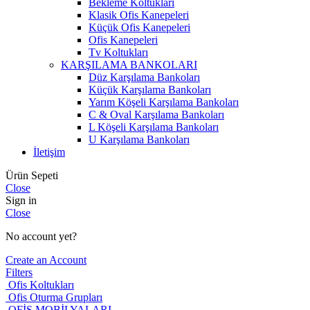
Bekleme Koltukları
Klasik Ofis Kanepeleri
Küçük Ofis Kanepeleri
Ofis Kanepeleri
Tv Koltukları
KARŞILAMA BANKOLARI
Düz Karşılama Bankoları
Küçük Karşılama Bankoları
Yarım Köşeli Karşılama Bankoları
C & Oval Karşılama Bankoları
L Köşeli Karşılama Bankoları
U Karşılama Bankoları
İletişim
Ürün Sepeti
Close
Sign in
Close
No account yet?
Create an Account
Filters
Ofis Koltukları
Ofis Oturma Grupları
OFİS MOBİLYALARI